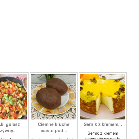
ki gulasz
Ciemne kruche
Sernik z kremem...
zywny...
ciasto pod...
Sernik z kremem
pomarańczowym to