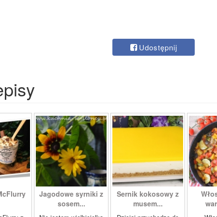
Udostępnij
episy
McFlurry
Jagodowe syrniki z
Sernik kokosowy z
Włos
sosem...
musem...
war