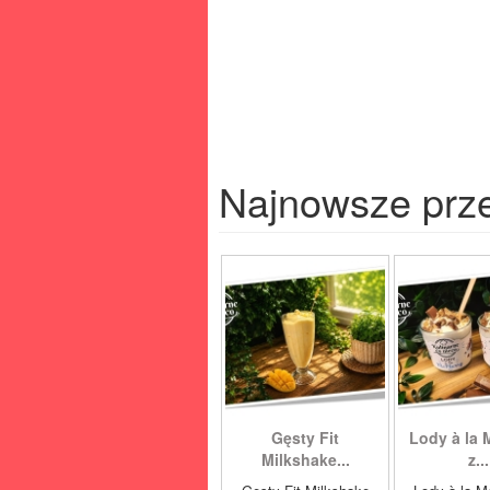
Najnowsze prz
Gęsty Fit
Lody à la 
Milkshake...
z...