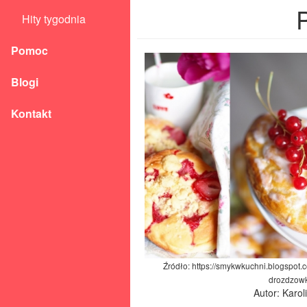
Hity tygodnia
Pomoc
Blogi
Kontakt
Źródło: https://smykwkuchni.blogspot
drozdzowk
Autor: Karo