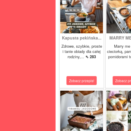
Kapusta pekińska...
MARRY ME 
Zdrowe, szybkie, proste
Marry me 
i tanie obiady dla całej
cieciorką, pa
rodziny,...
⇖ 283
pomidorami t
Zobacz przepis!
Zobacz pr