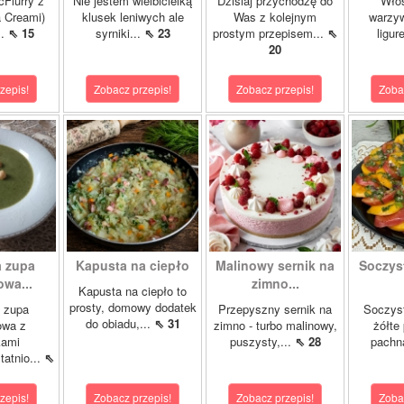
cFlurry z
Nie jestem wielbicielką
Dzisiaj przychodzę do
Włos
a Creami)
klusek leniwych ale
Was z kolejnym
warzyw
..
⇖ 15
syrniki...
⇖ 23
prostym przepisem...
⇖
ligur
20
zepis!
Zobacz przepis!
Zobacz przepis!
Zoba
 zupa
Kapusta na ciepło
Malinowy sernik na
Soczys
wa...
zimno...
Kapusta na ciepło to
prosty, domowy dodatek
 zupa
Przepyszny sernik na
Soczyst
do obiadu,...
⇖ 31
owa z
zimno - turbo malinowy,
żółte
kami
puszysty,...
⇖ 28
pachn
atnio...
⇖
zepis!
Zobacz przepis!
Zobacz przepis!
Zoba