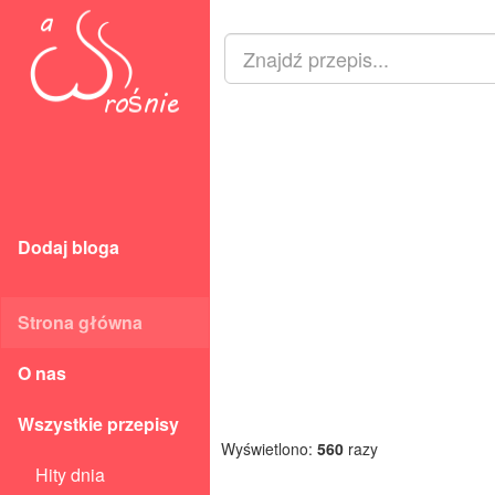
Dodaj bloga
Strona główna
O nas
Wszystkie przepisy
Wyświetlono:
560
razy
Hity dnia