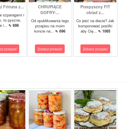
 Frittata z...
CHRUPIĄCE
Przepyszny FIT
GOFRY-...
obiad z...
ze szparagami i
, to pyszne,
Od opublikowania tego
Co jeść na diecie? Jak
 i...
⇖ 698
przepisu na moim
komponować posiłki
koncie na...
⇖ 696
aby Cię...
⇖ 1085
cz przepis!
Zobacz przepis!
Zobacz przepis!