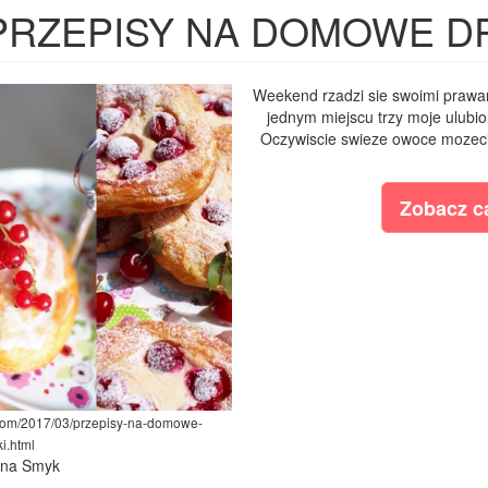
PRZEPISY NA DOMOWE D
Weekend rzadzi sie swoimi prawam
jednym miejscu trzy moje ulubi
Oczywiscie swieze owoce mozeci
Zobacz ca
.com/2017/03/przepisy-na-domowe-
i.html
lina Smyk