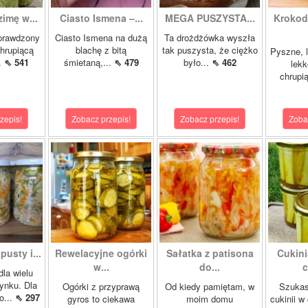
zimę w...
Ciasto Ismena –...
MEGA PUSZYSTA...
Krokody
prawdzony
Ciasto Ismena na dużą
Ta drożdżówka wyszła
chrupiącą
blachę z bitą
tak puszysta, że ciężko
Pyszne, l
..
⇖ 541
śmietaną,...
⇖ 479
było...
⇖ 462
lekk
chrupią
zepis!
Zobacz przepis!
Zobacz przepis!
Zoba
pusty i...
Rewelacyjne ogórki
Sałatka z patisona
Cukini
w...
do...
c
dla wielu
ynku. Dla
Ogórki z przyprawą
Od kiedy pamiętam, w
Szukas
o...
⇖ 297
gyros to ciekawa
moim domu
cukinii w