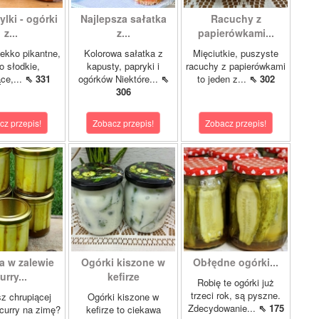
lki - ogórki
Najlepsza sałatka
Racuchy z
z...
z...
papierówkami...
ekko pikantne,
Kolorowa sałatka z
Mięciutkie, puszyste
o słodkie,
kapusty, papryki i
racuchy z papierówkami
ce,...
⇖ 331
ogórków Niektóre...
⇖
to jeden z...
⇖ 302
306
cz przepis!
Zobacz przepis!
Zobacz przepis!
a w zalewie
Ogórki kiszone w
Obłędne ogórki...
urry...
kefirze
Robię te ogórki już
trzeci rok, są pyszne.
z chrupiącej
Ogórki kiszone w
Zdecydowanie...
⇖ 175
 curry na zimę?
kefirze to ciekawa