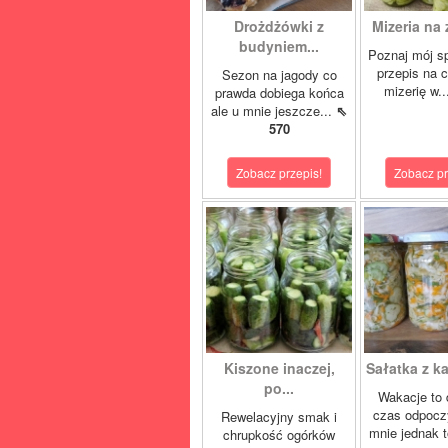
Drożdżówki z
Mizeria na 
budyniem...
Poznaj mój s
przepis na 
Sezon na jagody co
mizerię w.
prawda dobiega końca
ale u mnie jeszcze...
⇖
570
Zobacz przepis!
Zobacz pr
Kiszone inaczej,
Sałatka z ka
po...
Wakacje to 
czas odpocz
Rewelacyjny smak i
mnie jednak t
chrupkość ogórków