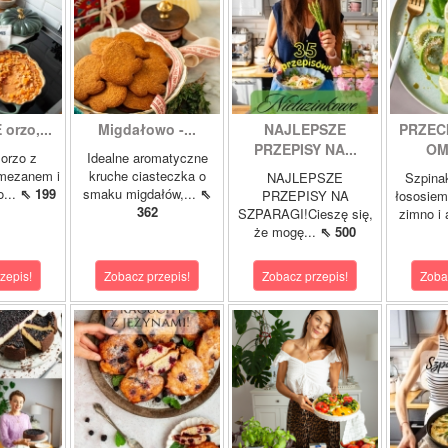
orzo,...
Migdałowo -...
NAJLEPSZE
PRZEC
PRZEPISY NA...
OM
orzo z
Idealne aromatyczne
rmezanem i
kruche ciasteczka o
NAJLEPSZE
Szpina
o...
⇖ 199
smaku migdałów,...
⇖
PRZEPISY NA
łososie
362
SZPARAGI!Cieszę się,
zimno i
że mogę...
⇖ 500
zepis!
Zobacz przepis!
Zobacz przepis!
Zoba