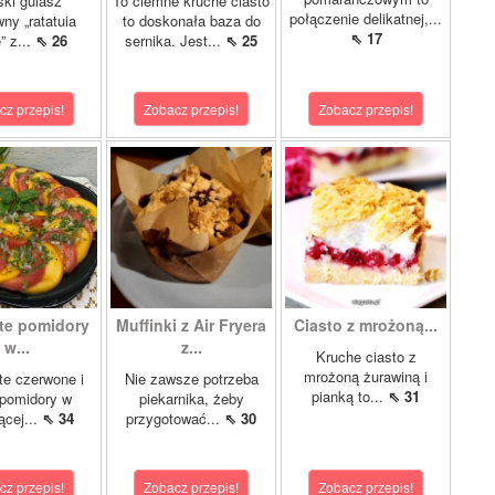
ki gulasz
To ciemne kruche ciasto
połączenie delikatnej,...
ny „ratatuia
to doskonała baza do
⇖ 17
e” z...
⇖ 26
sernika. Jest...
⇖ 25
cz przepis!
Zobacz przepis!
Zobacz przepis!
te pomidory
Muffinki z Air Fryera
Ciasto z mrożoną...
w...
z...
Kruche ciasto z
mrożoną żurawiną i
e czerwone i
Nie zawsze potrzeba
pianką to...
⇖ 31
 pomidory w
piekarnika, żeby
ącej...
⇖ 34
przygotować...
⇖ 30
cz przepis!
Zobacz przepis!
Zobacz przepis!