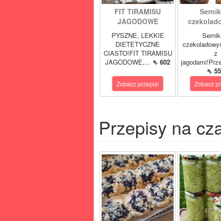
FIT TIRAMISU
Sernik
JAGODOWE
czekolad
PYSZNE, LEKKIE
Sernik
DIETETYCZNE
czekoladowy
CIASTO!FIT TIRAMISU
z
JAGODOWE,...
⇖ 602
jagodami!Prze
⇖ 55
Zobacz przepis!
Zobacz pr
Przepisy na cz