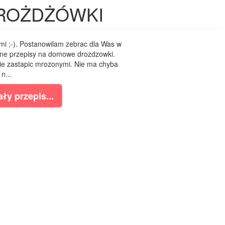
ROŻDŻÓWKI
i ;-). Postanowilam zebrac dla Was w
one przepisy na domowe drozdzowki.
e zastapic mrozonymi. Nie ma chyba
n...
ły przepis...