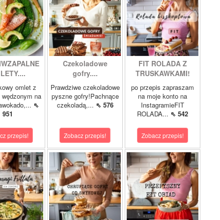
IWZAPALNE
Czekoladowe
FIT ROLADA Z
LETY....
gofry....
TRUSKAWKAMI!
kowy omlet z
Prawdziwe czekoladowe
po przepis zapraszam
m wędzonym na
pyszne gofry!Pachnące
na moje konto na
 awokado,...
⇖
czekoladą,...
⇖ 576
InstagramieFIT
951
ROLADA...
⇖ 542
cz przepis!
Zobacz przepis!
Zobacz przepis!