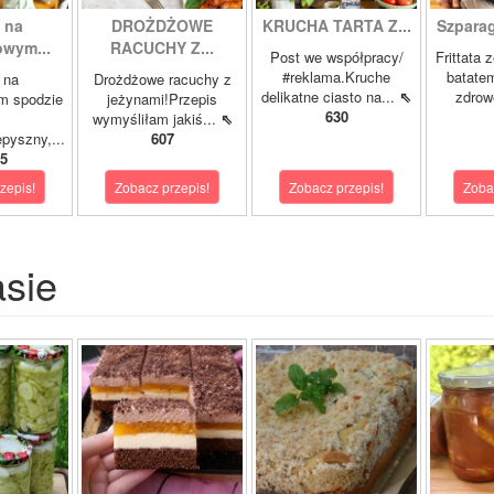
 na
DROŻDŻOWE
KRUCHA TARTA Z...
Szparagi
owym...
RACUCHY Z...
Post we współpracy/
Frittata 
#reklama.Kruche
batatem
 na
Drożdżowe racuchy z
delikatne ciasto na...
⇖
zdrowe
m spodzie
jeżynami!Przepis
630
wymyśliłam jakiś...
⇖
pyszny,...
607
5
zepis!
Zobacz przepis!
Zobacz przepis!
Zoba
asie