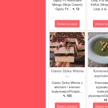
Gęsty Fit Milkshake
Lody à la M
Mango (Ninja Creami)
KitKat (Ninj
Gęsty Fit...
⇖ 12
Lody à la.
Zobacz przepis!
Zobacz pr
Ciasto Dzika Wiśnia
Kremowa
-...
szpinako
Ciasto Dzika Wiśnia z
Kremowa
wiśniami i kremem
szpinak
budyniowymPrzepis...
kulecz
⇖ 103
ptysiowymiOst
19
Zobacz przepis!
Zobacz pr