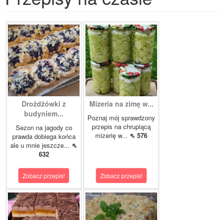
Drożdżówki z
Mizeria na zimę w...
budyniem...
Poznaj mój sprawdzony
przepis na chrupiącą
Sezon na jagody co
mizerię w...
⇖ 576
prawda dobiega końca
ale u mnie jeszcze...
⇖
632
Zobacz przepis!
Zobacz przepis!