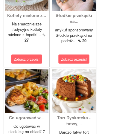
Kotlety mielone z...
Słodkie przekąski
na...
Najsmaczniejsze
tradycyjne kotlety
artykuł sponsorowany
mielone z łopatki...
⇖
Słodkie przekąski na
27
podróż...
⇖ 20
Zobacz przepis!
Zobacz przepis!
Co ugotować w...
Tort Dyskoteka -
łatwy,...
Co ugotować w
niedzielę na obiad? 7
Bardzo łatwy tort