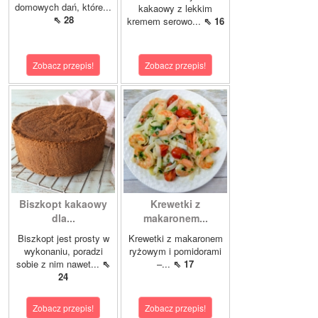
domowych dań, które...
kakaowy z lekkim
⇖ 28
kremem serowo...
⇖ 16
Zobacz przepis!
Zobacz przepis!
Biszkopt kakaowy
Krewetki z
dla...
makaronem...
Biszkopt jest prosty w
Krewetki z makaronem
wykonaniu, poradzi
ryżowym i pomidorami
sobie z nim nawet...
⇖
–...
⇖ 17
24
Zobacz przepis!
Zobacz przepis!