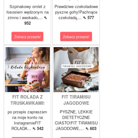
Szpinakowy omlet z
Prawdziwe czekoladowe
łososiem wędzonym na
pyszne gofry!Pachnące
zimno i awokado,...
⇖
czekoladą,...
⇖ 577
952
Zobacz przepis!
Zobacz przepis!
FIT ROLADA Z
FIT TIRAMISU
TRUSKAWKAMI!
JAGODOWE
po przepis zapraszam
PYSZNE, LEKKIE
na moje konto na
DIETETYCZNE
InstagramieFIT
CIASTO!FIT TIRAMISU
ROLADA...
⇖ 542
JAGODOWE,...
⇖ 603