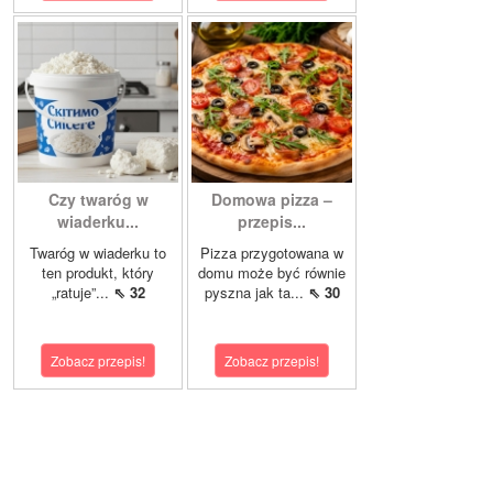
Czy twaróg w
Domowa pizza –
wiaderku...
przepis...
Twaróg w wiaderku to
Pizza przygotowana w
ten produkt, który
domu może być równie
„ratuje”...
⇖ 32
pyszna jak ta...
⇖ 30
Zobacz przepis!
Zobacz przepis!