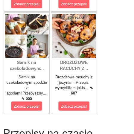
Zobacz przepis!
Zobacz przepis!
Sernik na
DROŻDŻOWE
czekoladowym...
RACUCHY Z...
Sernik na
Drożdżowe racuchy z
czekoladowym spodzie
jeżynami!Przepis
z
wymyśliłam jakiś...
⇖
jagodami!Przepyszny,...
607
⇖ 555
Zobacz przepis!
Zobacz przepis!
Przepisy na czasie