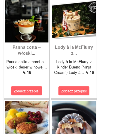
Panna cotta –
Lody à la McFlurry
włoski...
z...
Panna cotta amaretto –
Lody à la McFlurry z
włoski deser w nowej...
Kinder Bueno (Ninja
⇖ 16
Creami) Lody à...
⇖ 16
Zobacz przepis!
Zobacz przepis!