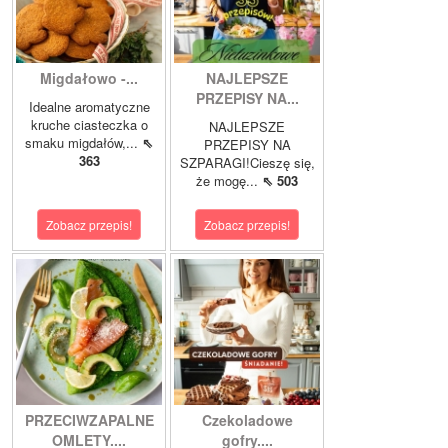
Migdałowo -...
NAJLEPSZE
PRZEPISY NA...
Idealne aromatyczne
kruche ciasteczka o
NAJLEPSZE
smaku migdałów,...
⇖
PRZEPISY NA
363
SZPARAGI!Cieszę się,
że mogę...
⇖ 503
Zobacz przepis!
Zobacz przepis!
PRZECIWZAPALNE
Czekoladowe
OMLETY....
gofry....