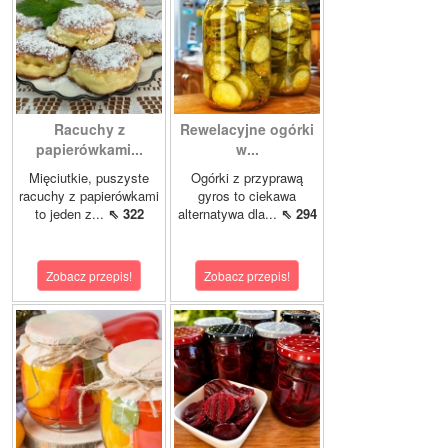
Racuchy z
Rewelacyjne ogórki
papierówkami...
w...
Mięciutkie, puszyste
Ogórki z przyprawą
racuchy z papierówkami
gyros to ciekawa
to jeden z...
⇖ 322
alternatywa dla...
⇖ 294
Zobacz przepis!
Zobacz przepis!