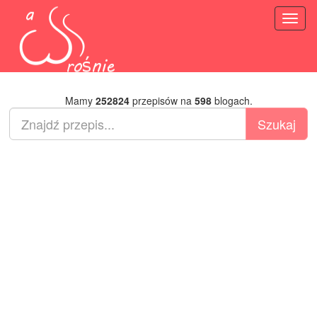
Toggl
naviga
Mamy
252824
przepisów na
598
blogach.