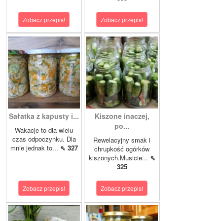
Zobacz przepis!
Zobacz przepis!
Sałatka z kapusty i...
Kiszone inaczej,
po...
Wakacje to dla wielu
czas odpoczynku. Dla
Rewelacyjny smak i
mnie jednak to...
⇖ 327
chrupkość ogórków
kiszonych.Musicie...
⇖
325
Zobacz przepis!
Zobacz przepis!