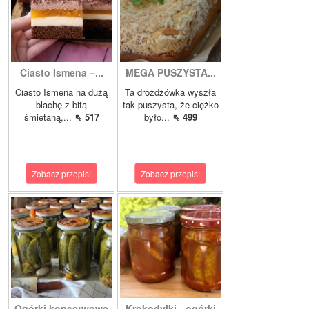
Ciasto Ismena –...
MEGA PUSZYSTA...
Ciasto Ismena na dużą
Ta drożdżówka wyszła
blachę z bitą
tak puszysta, że ciężko
śmietaną,...
⇖ 517
było...
⇖ 499
Zobacz przepis!
Zobacz przepis!
Ogórki konserwowe
Krokodylki - ogórki