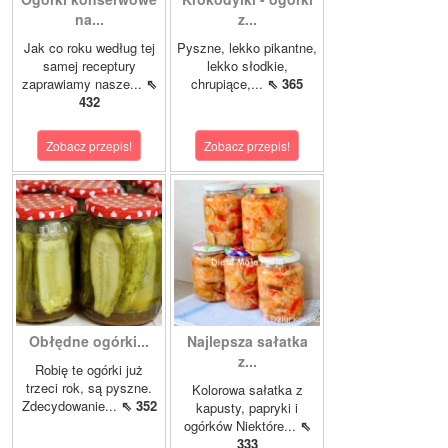
na...
z...
Jak co roku według tej
Pyszne, lekko pikantne,
samej receptury
lekko słodkie,
zaprawiamy nasze...
⇖
chrupiące,...
⇖ 365
432
Zobacz przepis!
Zobacz przepis!
Obłędne ogórki...
Najlepsza sałatka
z...
Robię te ogórki już
trzeci rok, są pyszne.
Kolorowa sałatka z
Zdecydowanie...
⇖ 352
kapusty, papryki i
ogórków Niektóre...
⇖
333