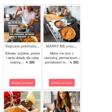
Kapusta pekińska...
MARRY ME orzo,...
Zdrowe, szybkie, proste
Marry me orzo z
i tanie obiady dla całej
cieciorką, parmezanem i
rodziny,...
⇖ 285
pomidorami to...
⇖ 202
Zobacz przepis!
Zobacz przepis!