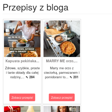
Przepisy z bloga
Kapusta pekińska...
MARRY ME orzo,...
Zdrowe, szybkie, proste
Marry me orzo z
i tanie obiady dla całej
cieciorką, parmezanem i
rodziny,...
⇖ 284
pomidorami to...
⇖ 201
Zobacz przepis!
Zobacz przepis!