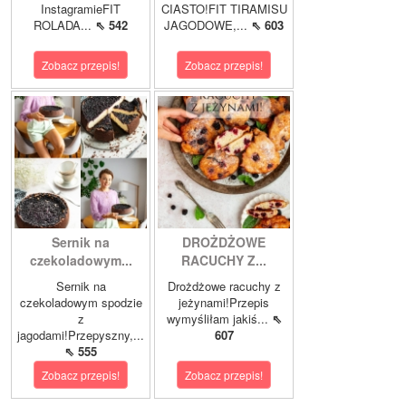
InstagramieFIT
CIASTO!FIT TIRAMISU
ROLADA...
⇖ 542
JAGODOWE,...
⇖ 603
Zobacz przepis!
Zobacz przepis!
Sernik na
DROŻDŻOWE
czekoladowym...
RACUCHY Z...
Sernik na
Drożdżowe racuchy z
czekoladowym spodzie
jeżynami!Przepis
z
wymyśliłam jakiś...
⇖
jagodami!Przepyszny,...
607
⇖ 555
Zobacz przepis!
Zobacz przepis!