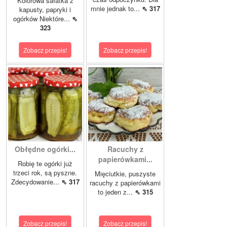
Kolorowa sałatka z
mnie jednak to...
⇖ 317
kapusty, papryki i
ogórków Niektóre...
⇖
323
Zobacz przepis!
Zobacz przepis!
Obłędne ogórki...
Racuchy z
papierówkami...
Robię te ogórki już
trzeci rok, są pyszne.
Mięciutkie, puszyste
Zdecydowanie...
⇖ 317
racuchy z papierówkami
to jeden z...
⇖ 315
Zobacz przepis!
Zobacz przepis!