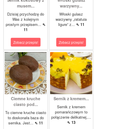
Sernik kokosowy z
Włoski gulasz
musem...
warzywny...
Dzisiaj przychodzę do
Włoski gulasz
Was z kolejnym
warzywny „ratatuia
prostym przepisem...
⇖
ligure” z...
⇖ 11
11
Zobacz przepis!
Zobacz przepis!
Ciemne kruche
Sernik z kremem...
ciasto pod...
Sernik z kremem
pomarańczowym to
To ciemne kruche ciasto
połączenie delikatnej,...
to doskonała baza do
⇖ 13
sernika. Jest...
⇖ 11