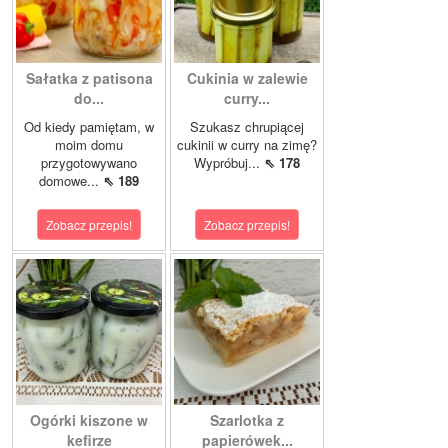
Sałatka z patisona
Cukinia w zalewie
do...
curry...
Od kiedy pamiętam, w
Szukasz chrupiącej
moim domu
cukinii w curry na zimę?
przygotowywano
Wypróbuj...
⇖ 178
domowe...
⇖ 189
Zobacz przepis!
Zobacz przepis!
Ogórki kiszone w
Szarlotka z
kefirze
papierówek...