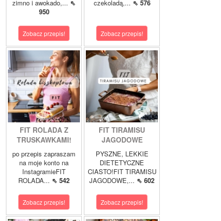
zimno i awokado,...
⇖
czekoladą,...
⇖ 576
950
Zobacz przepis!
Zobacz przepis!
FIT ROLADA Z
FIT TIRAMISU
TRUSKAWKAMI!
JAGODOWE
po przepis zapraszam
PYSZNE, LEKKIE
na moje konto na
DIETETYCZNE
InstagramieFIT
CIASTO!FIT TIRAMISU
ROLADA...
⇖ 542
JAGODOWE,...
⇖ 602
Zobacz przepis!
Zobacz przepis!