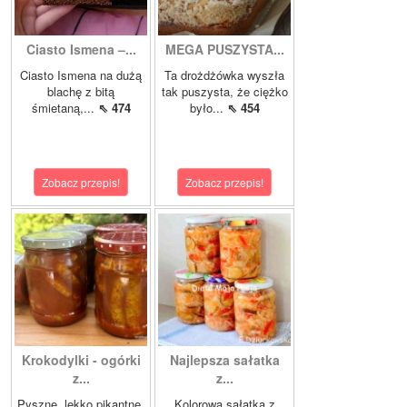
Ciasto Ismena –...
MEGA PUSZYSTA...
Ciasto Ismena na dużą
Ta drożdżówka wyszła
blachę z bitą
tak puszysta, że ciężko
śmietaną,...
⇖ 474
było...
⇖ 454
Zobacz przepis!
Zobacz przepis!
Krokodylki - ogórki
Najlepsza sałatka
z...
z...
Pyszne, lekko pikantne,
Kolorowa sałatka z