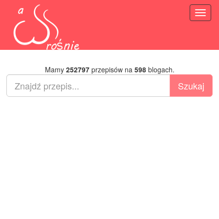
Toggl
naviga
Mamy
252797
przepisów na
598
blogach.