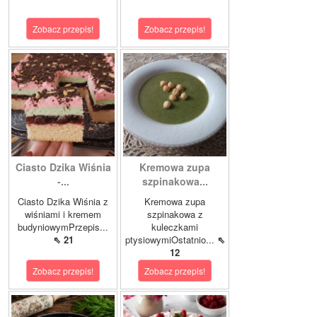
Zobacz przepis!
Zobacz przepis!
Ciasto Dzika Wiśnia
Kremowa zupa
-...
szpinakowa...
Ciasto Dzika Wiśnia z
Kremowa zupa
wiśniami i kremem
szpinakowa z
budyniowymPrzepis...
kuleczkami
⇖ 21
ptysiowymiOstatnio...
⇖
12
Zobacz przepis!
Zobacz przepis!