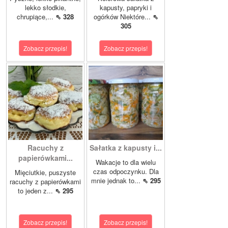
lekko słodkie,
kapusty, papryki i
chrupiące,...
⇖ 328
ogórków Niektóre...
⇖
305
Zobacz przepis!
Zobacz przepis!
Racuchy z
Sałatka z kapusty i...
papierówkami...
Wakacje to dla wielu
czas odpoczynku. Dla
Mięciutkie, puszyste
mnie jednak to...
⇖ 295
racuchy z papierówkami
to jeden z...
⇖ 295
Zobacz przepis!
Zobacz przepis!