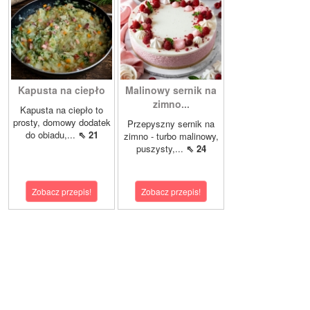
Kapusta na ciepło
Malinowy sernik na
zimno...
Kapusta na ciepło to
prosty, domowy dodatek
Przepyszny sernik na
do obiadu,...
⇖ 21
zimno - turbo malinowy,
puszysty,...
⇖ 24
Zobacz przepis!
Zobacz przepis!