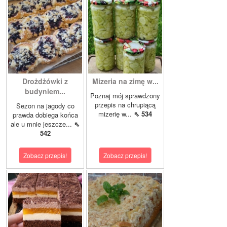
Drożdżówki z
Mizeria na zimę w...
budyniem...
Poznaj mój sprawdzony
przepis na chrupiącą
Sezon na jagody co
mizerię w...
⇖ 534
prawda dobiega końca
ale u mnie jeszcze...
⇖
542
Zobacz przepis!
Zobacz przepis!