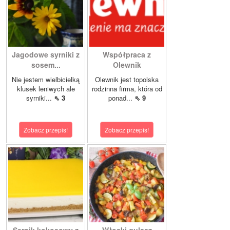
Jagodowe syrniki z
Współpraca z
sosem...
Olewnik
Nie jestem wielbicielką
Olewnik jest topolska
klusek leniwych ale
rodzinna firma, która od
syrniki...
⇖ 3
ponad...
⇖ 9
Zobacz przepis!
Zobacz przepis!