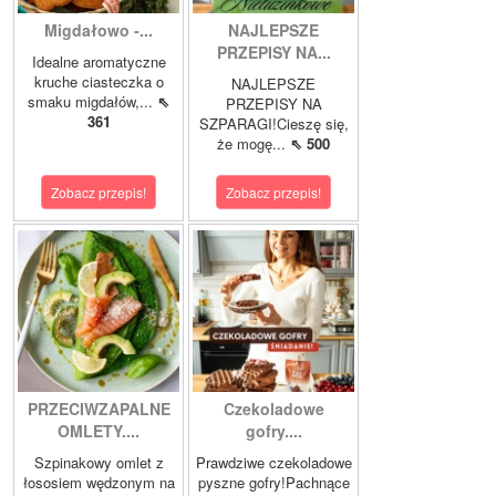
Migdałowo -...
NAJLEPSZE
PRZEPISY NA...
Idealne aromatyczne
kruche ciasteczka o
NAJLEPSZE
smaku migdałów,...
⇖
PRZEPISY NA
361
SZPARAGI!Cieszę się,
że mogę...
⇖ 500
Zobacz przepis!
Zobacz przepis!
PRZECIWZAPALNE
Czekoladowe
OMLETY....
gofry....
Szpinakowy omlet z
Prawdziwe czekoladowe
łososiem wędzonym na
pyszne gofry!Pachnące