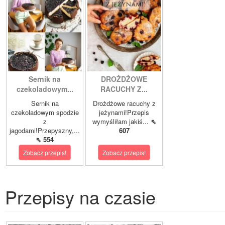
Sernik na
DROŻDŻOWE
czekoladowym...
RACUCHY Z...
Sernik na
Drożdżowe racuchy z
czekoladowym spodzie
jeżynami!Przepis
z
wymyśliłam jakiś...
⇖
jagodami!Przepyszny,...
607
⇖ 554
Zobacz przepis!
Zobacz przepis!
Przepisy na czasie