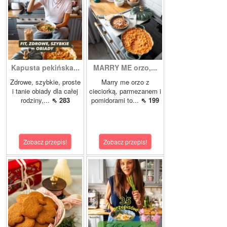
Kapusta pekińska...
MARRY ME orzo,...
Zdrowe, szybkie, proste
Marry me orzo z
i tanie obiady dla całej
cieciorką, parmezanem i
rodziny,...
⇖ 283
pomidorami to...
⇖ 199
Zobacz przepis!
Zobacz przepis!