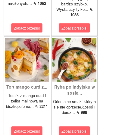
mrożonych....
⇖ 1062
bardzo szybko.
Wystarczy tylko...
⇖
1086
Zobacz przepis!
Zobacz przepis!
Tort mango curd z...
Ryba po indyjsku w
sosie...
Torcik z mango curd i
żelką malinową na
Orientalne smaki którym
biszkopcie na...
⇖ 2211
się nie oprzecie.Łosoś i
dorsz...
⇖ 998
Zobacz przepis!
Zobacz przepis!