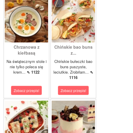
Chrzanowa z
Chińskie bao buns
kiełbasą
z...
Na świątecznym stole i
Chińskie bułeczki bao
nie tylko poleca się
buns puszyste,
krem...
⇖ 1122
leciutkie. Zrobiłam...
⇖
1116
Zobacz przepis!
Zobacz przepis!