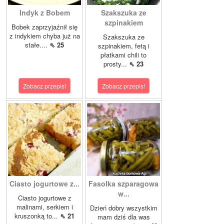
Indyk z Bobem
Szakszuka ze
szpinakiem
Bobek zaprzyjaźnił się
z indykiem chyba już na
Szakszuka ze
stałe....
⇖ 25
szpinakiem, fetą i
płatkami chili to
prosty...
⇖ 23
Zobacz przepis!
Zobacz przepis!
Ciasto jogurtowe z...
Fasolka szparagowa
w...
Ciasto jogurtowe z
malinami, serkiem i
Dzień dobry wszystkim
kruszonką to...
⇖ 21
mam dziś dla was