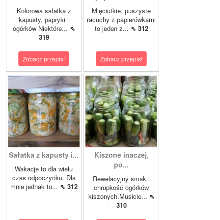
Kolorowa sałatka z
Mięciutkie, puszyste
kapusty, papryki i
racuchy z papierówkami
ogórków Niektóre...
⇖
to jeden z...
⇖ 312
319
Zobacz przepis!
Zobacz przepis!
Sałatka z kapusty i...
Kiszone inaczej,
po...
Wakacje to dla wielu
czas odpoczynku. Dla
Rewelacyjny smak i
mnie jednak to...
⇖ 312
chrupkość ogórków
kiszonych.Musicie...
⇖
310