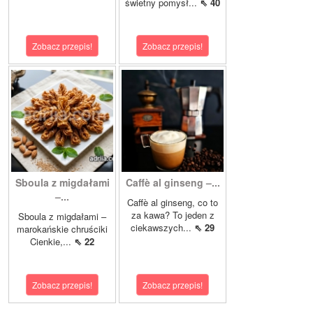
świetny pomysł...
⇖ 40
Zobacz przepis!
Zobacz przepis!
Sboula z migdałami
Caffè al ginseng –...
–...
Caffè al ginseng, co to
za kawa? To jeden z
Sboula z migdałami –
ciekawszych...
⇖ 29
marokańskie chruściki
Cienkie,...
⇖ 22
Zobacz przepis!
Zobacz przepis!