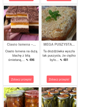
Ciasto Ismena –...
MEGA PUSZYSTA...
Ciasto Ismena na dużą
Ta drożdżówka wyszła
blachę z bitą
tak puszysta, że ciężko
śmietaną,...
⇖ 496
było...
⇖ 481
Zobacz przepis!
Zobacz przepis!