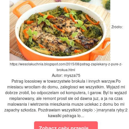
Źródło:
https://wesolakuchnia.blogspot.com/2015/08/pstrag-zapiekany-z-pure-z-
brokua.html
Autor: mysza75
Pstrag lososiowy w towarzystwie brokula i innych warzyw.Po
miesiacu wrocilam do domu, zaleglosci we wszystkim. Wyjazd mi
dobrze zrobil, bo odpoczelam od komputera, i garow. Byl to wyjazd
nieplanowany, ale remont prosil sie od dawna juz, a ja na czas
malowania i wietrzenia mieszkania musze uciekac z domu bo mi
zapachy szkodza. Pozdrawiam wszystkich cieplo :-)marynata ryby:2
kawalki pstraga lo...
Zobacz cały przepis...