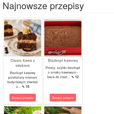
Najnowsze przepisy
Ciasto Kawa z
Biszkopt kawowy
mlekiem
Prosty, szybki biszkopt
o smaku kawowym -
Biszkopt kawowy
baza do ciast...
⇖ 12
przełożony kremem
budyniowym również
o...
⇖ 15
Zobacz przepis!
Zobacz przepis!