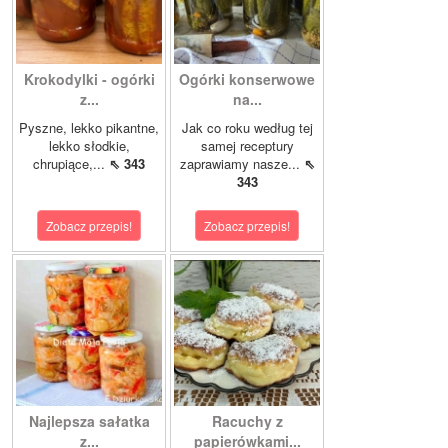
Krokodylki - ogórki
Ogórki konserwowe
z...
na...
Pyszne, lekko pikantne,
Jak co roku według tej
lekko słodkie,
samej receptury
chrupiące,...
⇖ 343
zaprawiamy nasze...
⇖
343
Zobacz przepis!
Zobacz przepis!
Najlepsza sałatka
Racuchy z
z...
papierówkami...