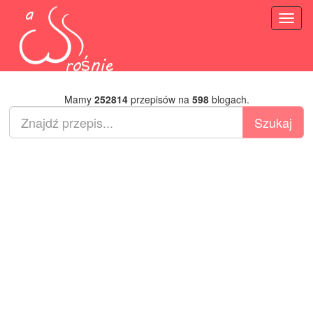
Toggl
naviga
Mamy
252814
przepisów na
598
blogach.