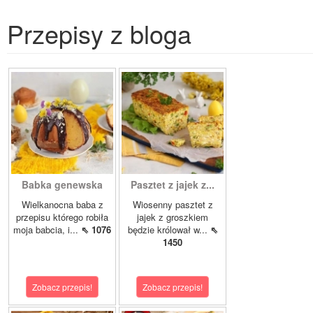
Przepisy z bloga
Babka genewska
Pasztet z jajek z...
Wielkanocna baba z
Wiosenny pasztet z
przepisu którego robiła
jajek z groszkiem
moja babcia, i...
⇖ 1076
będzie królował w...
⇖
1450
Zobacz przepis!
Zobacz przepis!