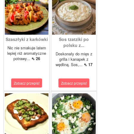
Szaszłyki z karkówki
Sos tzatziki po
polsku z...
Nic nie smakuje latem
lepiej niż aromatyczne
Doskonały do mięs z
potrawy...
⇖ 26
grilla i kanapek z
wędliną. Sos,...
⇖ 17
Zobacz przepis!
Zobacz przepis!