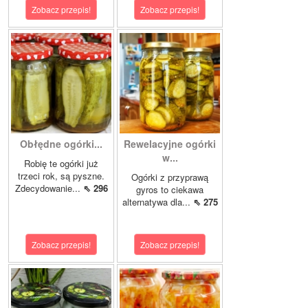
Zobacz przepis!
Zobacz przepis!
Obłędne ogórki...
Rewelacyjne ogórki
w...
Robię te ogórki już
trzeci rok, są pyszne.
Ogórki z przyprawą
Zdecydowanie...
⇖ 296
gyros to ciekawa
alternatywa dla...
⇖ 275
Zobacz przepis!
Zobacz przepis!