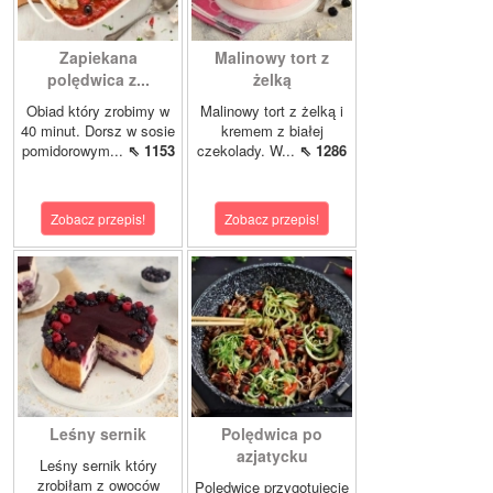
Zapiekana
Malinowy tort z
polędwica z...
żelką
Obiad który zrobimy w
Malinowy tort z żelką i
40 minut. Dorsz w sosie
kremem z białej
pomidorowym...
⇖ 1153
czekolady. W...
⇖ 1286
Zobacz przepis!
Zobacz przepis!
Leśny sernik
Polędwica po
azjatycku
Leśny sernik który
zrobiłam z owoców
Polędwicę przygotujecie