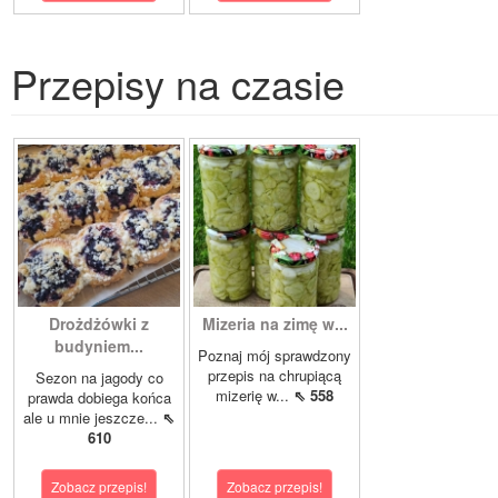
Przepisy na czasie
Drożdżówki z
Mizeria na zimę w...
budyniem...
Poznaj mój sprawdzony
przepis na chrupiącą
Sezon na jagody co
mizerię w...
⇖ 558
prawda dobiega końca
ale u mnie jeszcze...
⇖
610
Zobacz przepis!
Zobacz przepis!