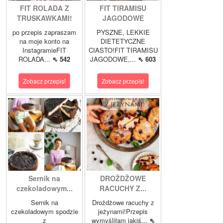
FIT ROLADA Z
FIT TIRAMISU
TRUSKAWKAMI!
JAGODOWE
po przepis zapraszam
PYSZNE, LEKKIE
na moje konto na
DIETETYCZNE
InstagramieFIT
CIASTO!FIT TIRAMISU
ROLADA...
⇖ 542
JAGODOWE,...
⇖ 603
Zobacz przepis!
Zobacz przepis!
Sernik na
DROŻDŻOWE
czekoladowym...
RACUCHY Z...
Sernik na
Drożdżowe racuchy z
czekoladowym spodzie
jeżynami!Przepis
z
wymyśliłam jakiś...
⇖