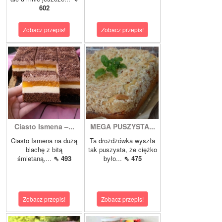
602
Zobacz przepis!
Zobacz przepis!
Ciasto Ismena –...
MEGA PUSZYSTA...
Ciasto Ismena na dużą
Ta drożdżówka wyszła
blachę z bitą
tak puszysta, że ciężko
śmietaną,...
⇖ 493
było...
⇖ 475
Zobacz przepis!
Zobacz przepis!