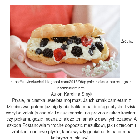
Źródło:
https://smykwkuchni.blogspot.com/2018/08/ptysie-z-ciasta-parzonego-z-
nadzieniem.html
Autor: Karolina Smyk
Ptysie, te ciastka uwielbia moj maz. Ja ich smak pamietam z
dziecinstwa, potem juz nigdy nie trafilam na dobrego ptysia. Dzisiaj
wszytko zalatuje chemia i sztucznoscia, na prozno szukac kawiarni
czy piekarni, gdzie mozna znalezc ten smak z dawnych czasow. A
szkoda.Postanowilam troche dogodzic mezulkowi, jak i dzieciom i
zrobilam domowe ptysie, ktore wyszly genialne! Istna bomba
kaloryczna, ale uwi...