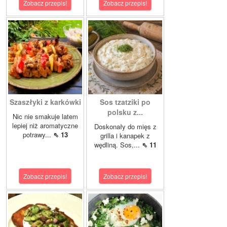
Zobacz przepis!
Zobacz przepis!
Szaszłyki z karkówki
Sos tzatziki po
polsku z...
Nic nie smakuje latem
lepiej niż aromatyczne
Doskonały do mięs z
potrawy...
⇖ 13
grilla i kanapek z
wędliną. Sos,...
⇖ 11
Zobacz przepis!
Zobacz przepis!