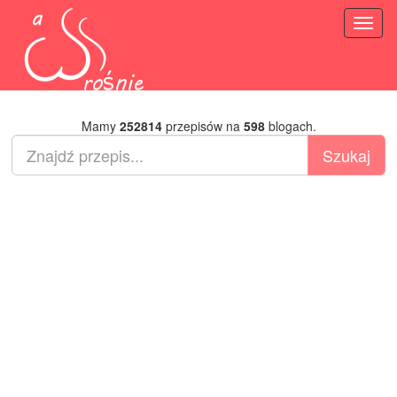
Toggl
naviga
Mamy
252814
przepisów na
598
blogach.