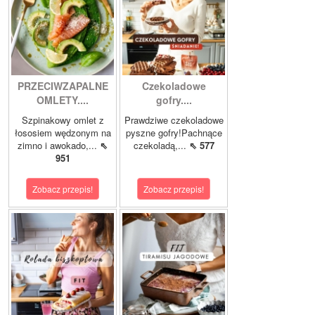
PRZECIWZAPALNE
Czekoladowe
OMLETY....
gofry....
Szpinakowy omlet z
Prawdziwe czekoladowe
łososiem wędzonym na
pyszne gofry!Pachnące
zimno i awokado,...
⇖
czekoladą,...
⇖ 577
951
Zobacz przepis!
Zobacz przepis!