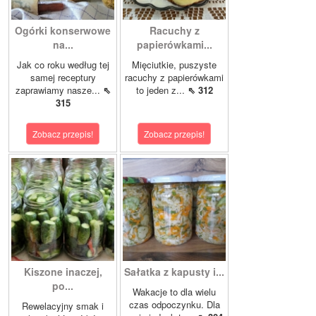
Ogórki konserwowe
Racuchy z
na...
papierówkami...
Jak co roku według tej
Mięciutkie, puszyste
samej receptury
racuchy z papierówkami
zaprawiamy nasze...
⇖
to jeden z...
⇖ 312
315
Zobacz przepis!
Zobacz przepis!
Kiszone inaczej,
Sałatka z kapusty i...
po...
Wakacje to dla wielu
czas odpoczynku. Dla
Rewelacyjny smak i