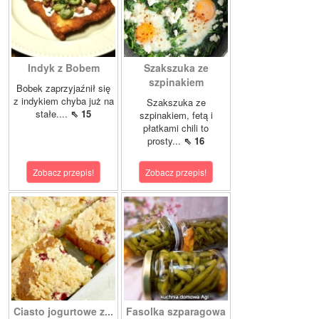
Indyk z Bobem
Szakszuka ze
szpinakiem
Bobek zaprzyjaźnił się
z indykiem chyba już na
Szakszuka ze
stałe....
⇖ 15
szpinakiem, fetą i
płatkami chili to
prosty...
⇖ 16
Zobacz przepis!
Zobacz przepis!
Ciasto jogurtowe z...
Fasolka szparagowa