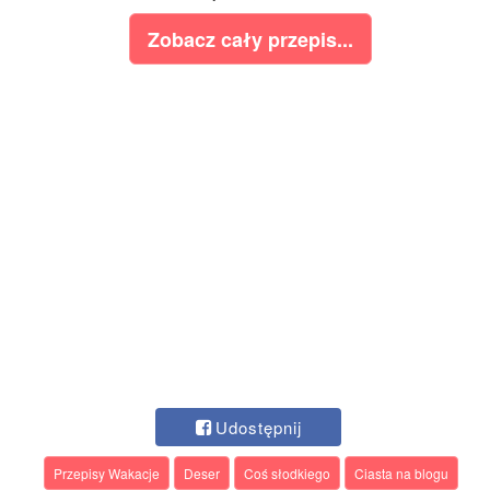
Zobacz cały przepis...
Udostępnij
Przepisy Wakacje
Deser
Coś słodkiego
Ciasta na blogu