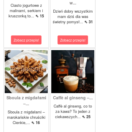
w...
Ciasto jogurtowe z
malinami, serkiem i
Dzień dobry wszystkim
kruszonką to...
⇖ 15
mam dziś dla was
świetny pomysł...
⇖ 31
Zobacz przepis!
Zobacz przepis!
Sboula z migdałami
Caffè al ginseng –...
–...
Caffè al ginseng, co to
za kawa? To jeden z
Sboula z migdałami –
ciekawszych...
⇖ 25
marokańskie chruściki
Cienkie,...
⇖ 16