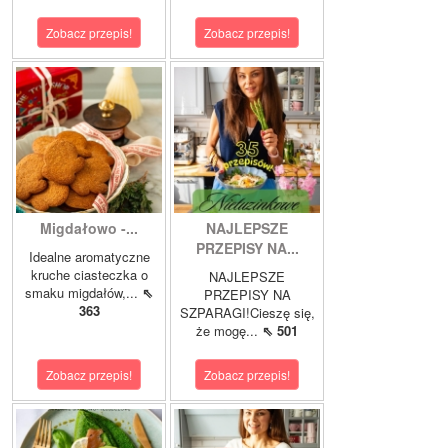
Zobacz przepis!
Zobacz przepis!
Migdałowo -...
NAJLEPSZE
PRZEPISY NA...
Idealne aromatyczne
kruche ciasteczka o
NAJLEPSZE
smaku migdałów,...
⇖
PRZEPISY NA
363
SZPARAGI!Cieszę się,
że mogę...
⇖ 501
Zobacz przepis!
Zobacz przepis!