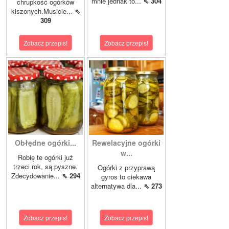
mnie jednak to...
⇖ 304
chrupkość ogórków
kiszonych.Musicie...
⇖
309
Zobacz przepis!
Zobacz przepis!
Obłędne ogórki...
Rewelacyjne ogórki
w...
Robię te ogórki już
trzeci rok, są pyszne.
Ogórki z przyprawą
Zdecydowanie...
⇖ 294
gyros to ciekawa
alternatywa dla...
⇖ 273
Zobacz przepis!
Zobacz przepis!