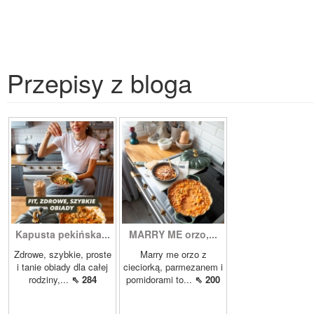
Przepisy z bloga
Kapusta pekińska...
MARRY ME orzo,...
Zdrowe, szybkie, proste
Marry me orzo z
i tanie obiady dla całej
cieciorką, parmezanem i
rodziny,...
⇖ 284
pomidorami to...
⇖ 200