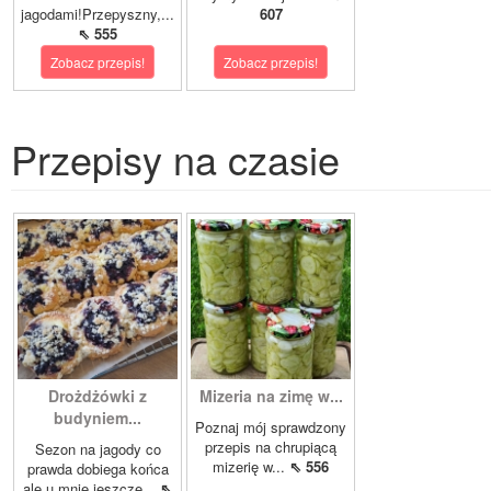
jagodami!Przepyszny,...
607
⇖ 555
Zobacz przepis!
Zobacz przepis!
Przepisy na czasie
Drożdżówki z
Mizeria na zimę w...
budyniem...
Poznaj mój sprawdzony
przepis na chrupiącą
Sezon na jagody co
mizerię w...
⇖ 556
prawda dobiega końca
ale u mnie jeszcze...
⇖