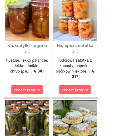
Krokodylki - ogórki
Najlepsza sałatka
z...
z...
Pyszne, lekko pikantne,
Kolorowa sałatka z
lekko słodkie,
kapusty, papryki i
chrupiące,...
⇖ 341
ogórków Niektóre...
⇖
317
Zobacz przepis!
Zobacz przepis!