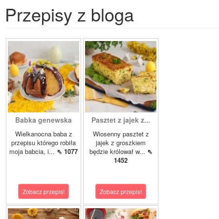
Przepisy z bloga
Babka genewska
Pasztet z jajek z...
Wielkanocna baba z
Wiosenny pasztet z
przepisu którego robiła
jajek z groszkiem
moja babcia, i...
⇖ 1077
będzie królował w...
⇖
1452
Zobacz przepis!
Zobacz przepis!