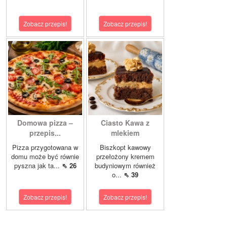
Zobacz przepis!
Zobacz przepis!
Domowa pizza –
Ciasto Kawa z
przepis...
mlekiem
Pizza przygotowana w
Biszkopt kawowy
domu może być równie
przełożony kremem
pyszna jak ta...
⇖ 26
budyniowym również
o...
⇖ 39
Zobacz przepis!
Zobacz przepis!