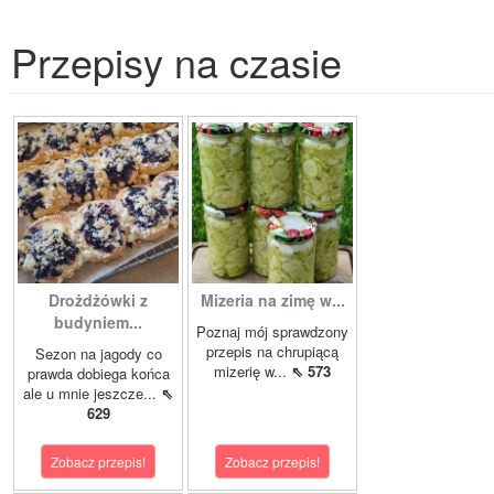
Przepisy na czasie
Drożdżówki z
Mizeria na zimę w...
budyniem...
Poznaj mój sprawdzony
przepis na chrupiącą
Sezon na jagody co
mizerię w...
⇖ 573
prawda dobiega końca
ale u mnie jeszcze...
⇖
629
Zobacz przepis!
Zobacz przepis!