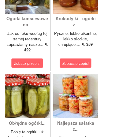
Ogórki konserwowe
Krokodylki - ogórki
na...
z...
Jak co roku według tej
Pyszne, lekko pikantne,
samej receptury
lekko słodkie,
zaprawiamy nasze...
⇖
chrupiące,...
⇖ 359
422
Zobacz przepis!
Zobacz przepis!
Obłędne ogórki...
Najlepsza sałatka
z...
Robię te ogórki już