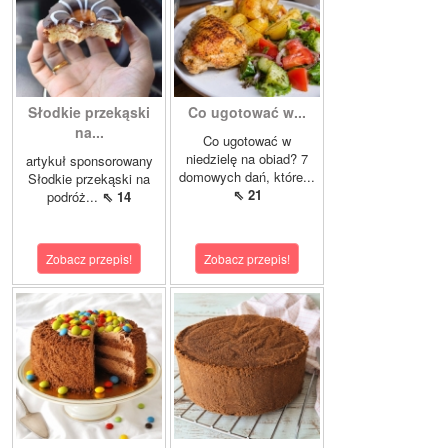
Słodkie przekąski
Co ugotować w...
na...
Co ugotować w
niedzielę na obiad? 7
artykuł sponsorowany
domowych dań, które...
Słodkie przekąski na
⇖ 21
podróż...
⇖ 14
Zobacz przepis!
Zobacz przepis!