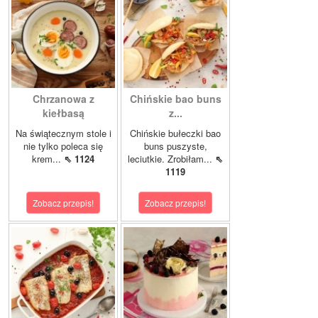
Chrzanowa z
Chińskie bao buns
kiełbasą
z...
Na świątecznym stole i
Chińskie bułeczki bao
nie tylko poleca się
buns puszyste,
krem...
⇖ 1124
leciutkie. Zrobiłam...
⇖
1119
Zobacz przepis!
Zobacz przepis!