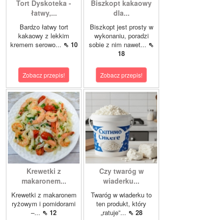
Tort Dyskoteka -
Biszkopt kakaowy
łatwy,...
dla...
Bardzo łatwy tort
Biszkopt jest prosty w
kakaowy z lekkim
wykonaniu, poradzi
kremem serowo...
⇖ 10
sobie z nim nawet...
⇖
18
Zobacz przepis!
Zobacz przepis!
Krewetki z
Czy twaróg w
makaronem...
wiaderku...
Krewetki z makaronem
Twaróg w wiaderku to
ryżowym i pomidorami
ten produkt, który
–...
⇖ 12
„ratuje”...
⇖ 28