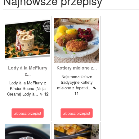
Najnowsze przepisy
Lody à la McFlurry
Kotlety mielone z...
z...
Najsmaczniejsze
tradycyjne kotlety
Lody à la McFlurry z
mielone z łopatki...
⇖
Kinder Bueno (Ninja
11
Creami) Lody à...
⇖ 12
Zobacz przepis!
Zobacz przepis!