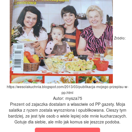
Źródło:
https://wesolakuchnia.blogspot.com/2013/03/publikacja-mojego-przepisu-w-
pp.html
Autor: mysza75
Prezent od zajaczka dostalam a wlasciwie od PP gazety. Moja
salatka z ryzem zostala wyrozniona i opublikowana. Cieszy tym
bardziej, ze jest tyle osob o wiele lepiej ode mnie kucharzacych.
Gotuje dla siebie, ale milo jak komus sie jeszcze podoba.