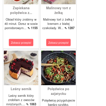
Zapiekana
Malinowy tort z
polędwica z...
żelką
Obiad który zrobimy w
Malinowy tort z żelką i
40 minut. Dorsz w sosie
kremem z białej
pomidorowym...
⇖ 1155
czekolady. W...
⇖ 1287
Zobacz przepis!
Zobacz przepis!
Leśny sernik
Polędwica po
azjatycku
Leśny sernik który
zrobiłam z owoców
Polędwicę przygotujecie
mrożonych....
⇖ 1063
bardzo szybko.