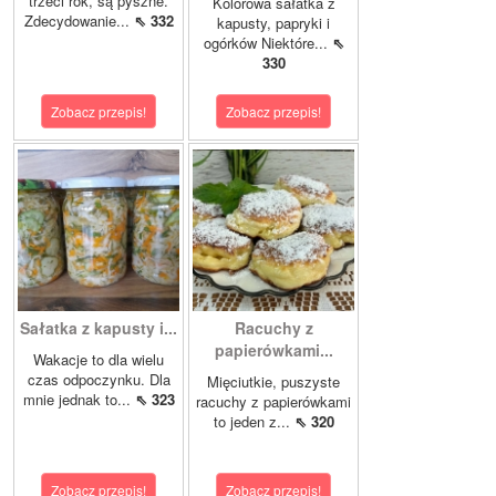
trzeci rok, są pyszne.
Kolorowa sałatka z
Zdecydowanie...
⇖ 332
kapusty, papryki i
ogórków Niektóre...
⇖
330
Zobacz przepis!
Zobacz przepis!
Sałatka z kapusty i...
Racuchy z
papierówkami...
Wakacje to dla wielu
czas odpoczynku. Dla
Mięciutkie, puszyste
mnie jednak to...
⇖ 323
racuchy z papierówkami
to jeden z...
⇖ 320
Zobacz przepis!
Zobacz przepis!