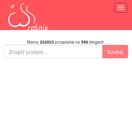
Toggl
naviga
Mamy
252823
przepisów na
598
blogach.