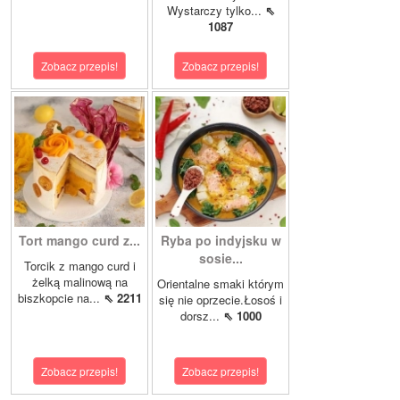
Wystarczy tylko...
⇖
1087
Zobacz przepis!
Zobacz przepis!
Tort mango curd z...
Ryba po indyjsku w
sosie...
Torcik z mango curd i
żelką malinową na
Orientalne smaki którym
biszkopcie na...
⇖ 2211
się nie oprzecie.Łosoś i
dorsz...
⇖ 1000
Zobacz przepis!
Zobacz przepis!