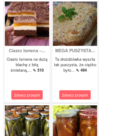
Ciasto Ismena –...
MEGA PUSZYSTA...
Ciasto Ismena na dużą
Ta drożdżówka wyszła
blachę z bitą
tak puszysta, że ciężko
śmietaną,...
⇖ 510
było...
⇖ 494
Zobacz przepis!
Zobacz przepis!