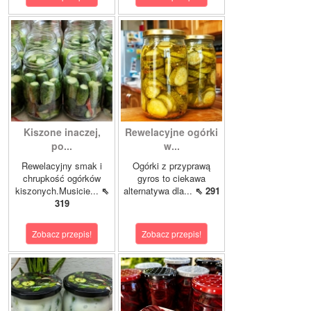
Kiszone inaczej,
Rewelacyjne ogórki
po...
w...
Rewelacyjny smak i
Ogórki z przyprawą
chrupkość ogórków
gyros to ciekawa
kiszonych.Musicie...
⇖
alternatywa dla...
⇖ 291
319
Zobacz przepis!
Zobacz przepis!