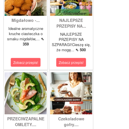
Migdałowo -...
NAJLEPSZE
PRZEPISY NA...
Idealne aromatyczne
kruche ciasteczka o
NAJLEPSZE
smaku migdałów,...
⇖
PRZEPISY NA
359
SZPARAGI!Cieszę się,
że mogę...
⇖ 500
Zobacz przepis!
Zobacz przepis!
PRZECIWZAPALNE
Czekoladowe
OMLETY....
gofry....