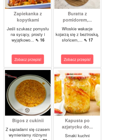
Zapiekanka z
Buratta z
kopytkami
pomidorem,...
Jeśli szukasz pomysłu
Włoskie wakacje
na sycący, prosty i
kojarzą się z beztroską,
wyjątkowo...
⇖ 16
słońcem,...
⇖ 17
Zobacz przepis!
Zobacz przepis!
Bigos z cukinii
Kapusta po
azjatycku do...
Z sąsiadami się czasem
wymieniamy różnymi
Smaki kuchni