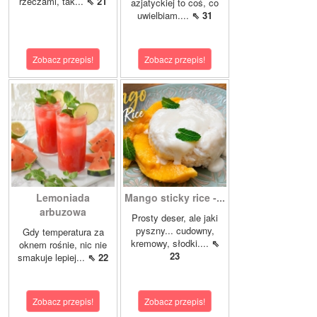
rzeczami, tak...
⇖ 21
azjatyckiej to coś, co
uwielbiam....
⇖ 31
Zobacz przepis!
Zobacz przepis!
Lemoniada
Mango sticky rice -...
arbuzowa
Prosty deser, ale jaki
pyszny... cudowny,
Gdy temperatura za
kremowy, słodki....
⇖
oknem rośnie, nic nie
23
smakuje lepiej...
⇖ 22
Zobacz przepis!
Zobacz przepis!