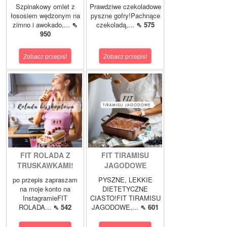
Szpinakowy omlet z
Prawdziwe czekoladowe
łososiem wędzonym na
pyszne gofry!Pachnące
zimno i awokado,...
⇖
czekoladą,...
⇖ 575
950
Zobacz przepis!
Zobacz przepis!
FIT ROLADA Z
FIT TIRAMISU
TRUSKAWKAMI!
JAGODOWE
po przepis zapraszam
PYSZNE, LEKKIE
na moje konto na
DIETETYCZNE
InstagramieFIT
CIASTO!FIT TIRAMISU
ROLADA...
⇖ 542
JAGODOWE,...
⇖ 601