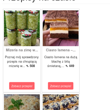
Mizeria na zimę w...
Ciasto Ismena –...
Poznaj mój sprawdzony
Ciasto Ismena na dużą
przepis na chrupiącą
blachę z bitą
mizerię w...
⇖ 508
śmietaną,...
⇖ 449
Zobacz przepis!
Zobacz przepis!