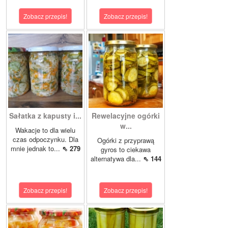
Zobacz przepis!
Zobacz przepis!
Sałatka z kapusty i...
Rewelacyjne ogórki
w...
Wakacje to dla wielu
czas odpoczynku. Dla
Ogórki z przyprawą
mnie jednak to...
⇖ 279
gyros to ciekawa
alternatywa dla...
⇖ 144
Zobacz przepis!
Zobacz przepis!