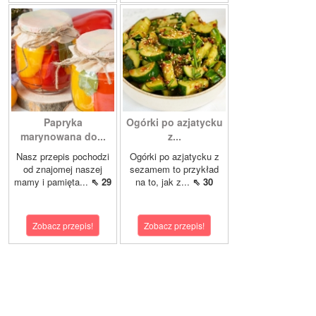
Papryka
Ogórki po azjatycku
marynowana do...
z...
Nasz przepis pochodzi
Ogórki po azjatycku z
od znajomej naszej
sezamem to przykład
mamy i pamięta...
⇖ 29
na to, jak z...
⇖ 30
Zobacz przepis!
Zobacz przepis!