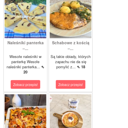
Naleśniki panterka
Schabowe z kością
–...
–...
Wesołe naleśniki w
Są takie obiady, których
panterkę Wesołe
zapachu nie da się
naleśniki panterka...
⇖
pomylić z...
⇖ 18
20
Zobacz przepis!
Zobacz przepis!