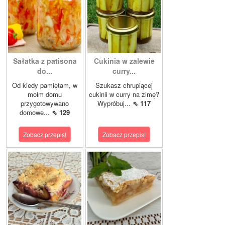
Sałatka z patisona
Cukinia w zalewie
do...
curry...
Od kiedy pamiętam, w
Szukasz chrupiącej
moim domu
cukinii w curry na zimę?
przygotowywano
Wypróbuj...
⇖ 117
domowe...
⇖ 129
Zobacz przepis!
Zobacz przepis!