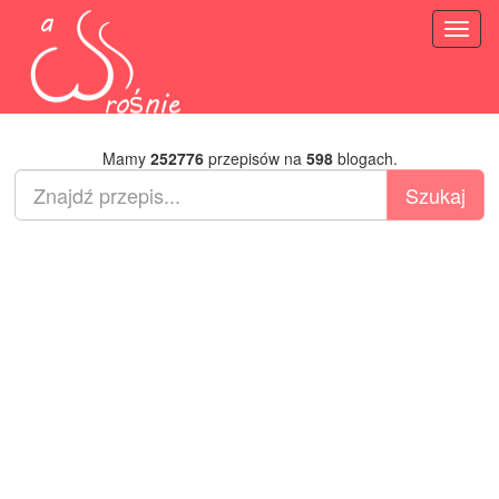
Toggl
naviga
Mamy
252776
przepisów na
598
blogach.