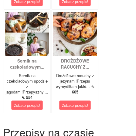
Zobacz przepis!
Zobacz przepis!
Sernik na
DROŻDŻOWE
czekoladowym...
RACUCHY Z...
Sernik na
Drożdżowe racuchy z
czekoladowym spodzie
jeżynami!Przepis
z
wymyśliłam jakiś...
⇖
jagodami!Przepyszny,...
605
⇖ 554
Zobacz przepis!
Zobacz przepis!
Przepisy na czasie