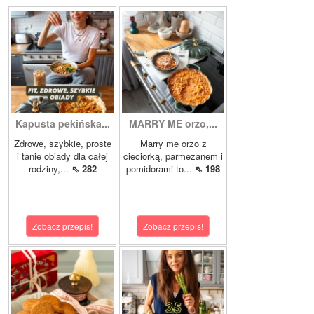
Kapusta pekińska...
MARRY ME orzo,...
Zdrowe, szybkie, proste
Marry me orzo z
i tanie obiady dla całej
cieciorką, parmezanem i
rodziny,...
⇖ 282
pomidorami to...
⇖ 198
Zobacz przepis!
Zobacz przepis!