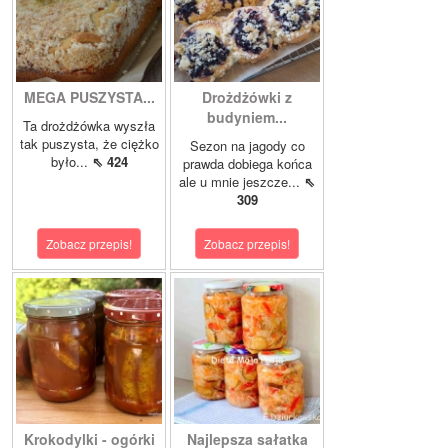
MEGA PUSZYSTA...
Drożdżówki z
budyniem...
Ta drożdżówka wyszła
tak puszysta, że ciężko
Sezon na jagody co
było...
⇖ 424
prawda dobiega końca
ale u mnie jeszcze...
⇖
309
Zobacz przepis!
Zobacz przepis!
Krokodylki - ogórki
Najlepsza sałatka