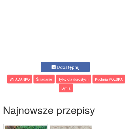
Udostępnij
ŚNIADANKO
Śniadanie
Tylko dla dorosłych
Kuchnia POLSKA
Dynia
Najnowsze przepisy