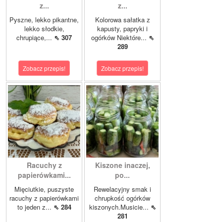
z...
z...
Pyszne, lekko pikantne,
Kolorowa sałatka z
lekko słodkie,
kapusty, papryki i
chrupiące,...
⇖ 307
ogórków Niektóre...
⇖
289
Zobacz przepis!
Zobacz przepis!
Racuchy z
Kiszone inaczej,
papierówkami...
po...
Mięciutkie, puszyste
Rewelacyjny smak i
racuchy z papierówkami
chrupkość ogórków
to jeden z...
⇖ 284
kiszonych.Musicie...
⇖
281