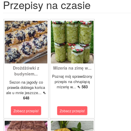
Przepisy na czasie
Drożdżówki z
Mizeria na zimę w...
budyniem...
Poznaj mój sprawdzony
przepis na chrupiącą
Sezon na jagody co
mizerię w...
⇖ 583
prawda dobiega końca
ale u mnie jeszcze...
⇖
648
Zobacz przepis!
Zobacz przepis!