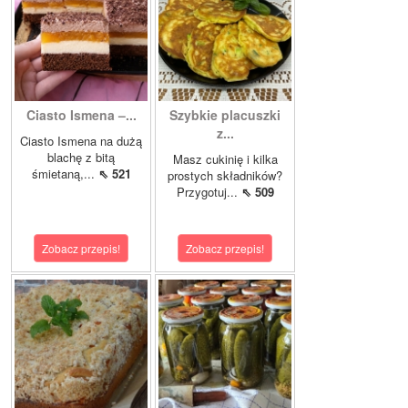
Ciasto Ismena –...
Szybkie placuszki
z...
Ciasto Ismena na dużą
blachę z bitą
Masz cukinię i kilka
śmietaną,...
⇖ 521
prostych składników?
Przygotuj...
⇖ 509
Zobacz przepis!
Zobacz przepis!