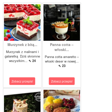
Murzynek z bitą...
Panna cotta –
włoski...
Murzynek z malinami i
galaretką Dziś skromne
Panna cotta amaretto –
wszystkim...
⇖ 24
włoski deser w nowej...
⇖ 23
Zobacz przepis!
Zobacz przepis!