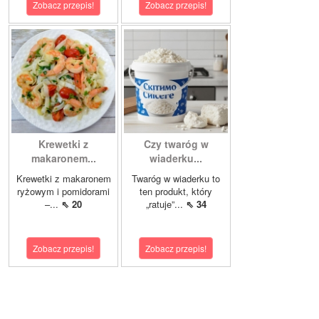
Zobacz przepis!
Zobacz przepis!
Krewetki z
Czy twaróg w
makaronem...
wiaderku...
Krewetki z makaronem
Twaróg w wiaderku to
ryżowym i pomidorami
ten produkt, który
–...
⇖ 20
„ratuje”...
⇖ 34
Zobacz przepis!
Zobacz przepis!