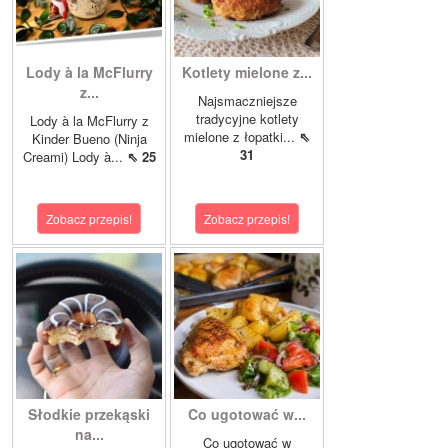
Lody à la McFlurry
Kotlety mielone z...
z...
Najsmaczniejsze
tradycyjne kotlety
Lody à la McFlurry z
mielone z łopatki...
⇖
Kinder Bueno (Ninja
31
Creami) Lody à...
⇖ 25
Zobacz przepis!
Zobacz przepis!
Słodkie przekąski
Co ugotować w...
na...
Co ugotować w