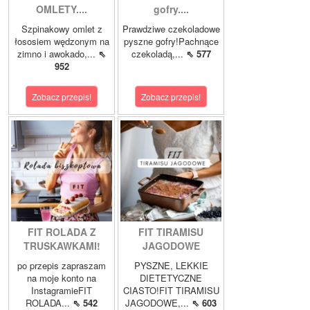
OMLETY....
gofry....
Szpinakowy omlet z
Prawdziwe czekoladowe
łososiem wędzonym na
pyszne gofry!Pachnące
zimno i awokado,...
⇖
czekoladą,...
⇖ 577
952
Zobacz przepis!
Zobacz przepis!
FIT ROLADA Z
FIT TIRAMISU
TRUSKAWKAMI!
JAGODOWE
po przepis zapraszam
PYSZNE, LEKKIE
na moje konto na
DIETETYCZNE
InstagramieFIT
CIASTO!FIT TIRAMISU
ROLADA...
⇖ 542
JAGODOWE,...
⇖ 603