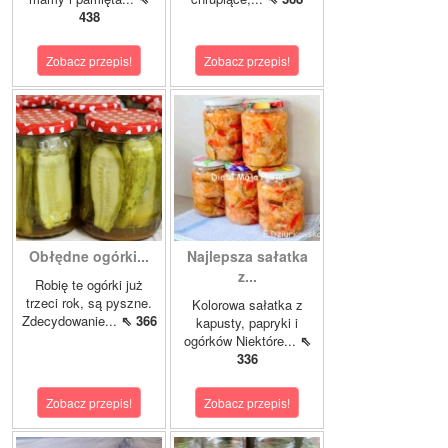
438
Zobacz przepis!
Zobacz przepis!
Obłędne ogórki...
Najlepsza sałatka
z...
Robię te ogórki już
trzeci rok, są pyszne.
Kolorowa sałatka z
Zdecydowanie...
⇖ 366
kapusty, papryki i
ogórków Niektóre...
⇖
336
Zobacz przepis!
Zobacz przepis!