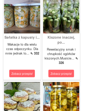
Sałatka z kapusty i...
Kiszone inaczej,
po...
Wakacje to dla wielu
czas odpoczynku. Dla
Rewelacyjny smak i
mnie jednak to...
⇖ 332
chrupkość ogórków
kiszonych.Musicie...
⇖
326
Zobacz przepis!
Zobacz przepis!