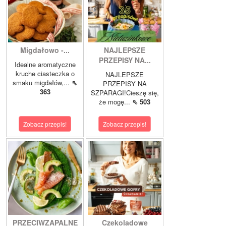
Migdałowo -...
NAJLEPSZE
PRZEPISY NA...
Idealne aromatyczne
kruche ciasteczka o
NAJLEPSZE
smaku migdałów,...
⇖
PRZEPISY NA
363
SZPARAGI!Cieszę się,
że mogę...
⇖ 503
Zobacz przepis!
Zobacz przepis!
PRZECIWZAPALNE
Czekoladowe