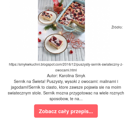
Źródło:
https://smykwkuchni.blogspot.com/2016/12/puszysty-sernik-swiateczny-z-
owocami.html
Autor: Karolina Smyk
Sernik na Świeta! Puszysty, wysoki z owocami: malinami i
jagodami!Sernik to ciasto, ktore zawsze pojawia sie na moim
swiatecznym stole. Sernik mozna przygotowac na wiele roznych
sposobow, te na...
Zobacz cały przepis...