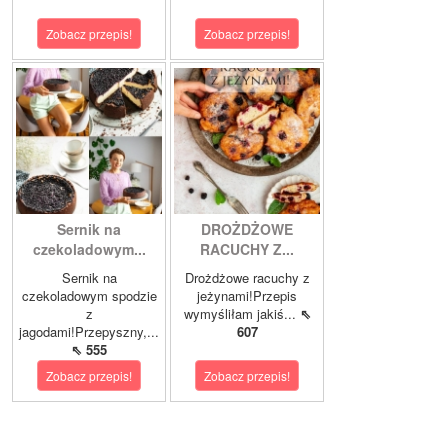
Zobacz przepis!
Zobacz przepis!
Sernik na
DROŻDŻOWE
czekoladowym...
RACUCHY Z...
Sernik na
Drożdżowe racuchy z
czekoladowym spodzie
jeżynami!Przepis
z
wymyśliłam jakiś...
⇖
jagodami!Przepyszny,...
607
⇖ 555
Zobacz przepis!
Zobacz przepis!