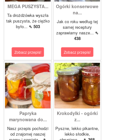
MEGA PUSZYSTA...
Ogórki konserwowe
na...
Ta drożdżówka wyszła
tak puszysta, że ciężko
Jak co roku według tej
było...
⇖ 503
samej receptury
zaprawiamy nasze...
⇖
438
Zobacz przepis!
Zobacz przepis!
Papryka
Krokodylki - ogórki
marynowana do...
z...
Nasz przepis pochodzi
Pyszne, lekko pikantne,
od znajomej naszej
lekko słodkie,
mamy i pamięta...
⇖
chrupiące,...
⇖ 368