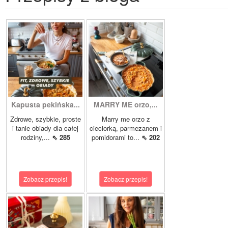
Kapusta pekińska...
MARRY ME orzo,...
Zdrowe, szybkie, proste
Marry me orzo z
i tanie obiady dla całej
cieciorką, parmezanem i
rodziny,...
⇖ 285
pomidorami to...
⇖ 202
Zobacz przepis!
Zobacz przepis!