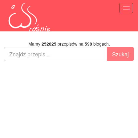
Toggl
naviga
Mamy
252825
przepisów na
598
blogach.