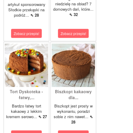
niedzielę na obiad? 7
artykuł sponsorowany
domowych dań, które...
Słodkie przekąski na
⇖ 32
podróż...
⇖ 28
Zobacz przepis!
Zobacz przepis!
Tort Dyskoteka -
Biszkopt kakaowy
łatwy,...
dla...
Bardzo łatwy tort
Biszkopt jest prosty w
kakaowy z lekkim
wykonaniu, poradzi
kremem serowo...
⇖ 27
sobie z nim nawet...
⇖
28