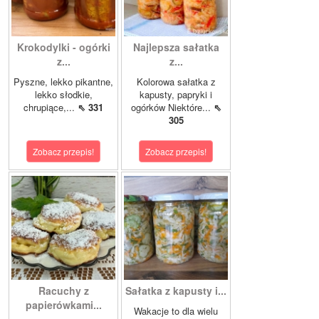
Krokodylki - ogórki
Najlepsza sałatka
z...
z...
Pyszne, lekko pikantne,
Kolorowa sałatka z
lekko słodkie,
kapusty, papryki i
chrupiące,...
⇖ 331
ogórków Niektóre...
⇖
305
Zobacz przepis!
Zobacz przepis!
Racuchy z
Sałatka z kapusty i...
papierówkami...
Wakacje to dla wielu