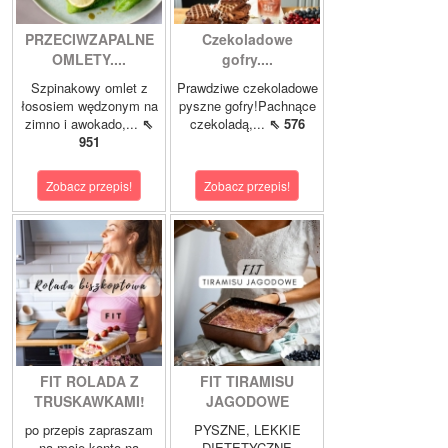
PRZECIWZAPALNE
Czekoladowe
OMLETY....
gofry....
Szpinakowy omlet z
Prawdziwe czekoladowe
łososiem wędzonym na
pyszne gofry!Pachnące
zimno i awokado,...
⇖
czekoladą,...
⇖ 576
951
Zobacz przepis!
Zobacz przepis!
FIT ROLADA Z
FIT TIRAMISU
TRUSKAWKAMI!
JAGODOWE
po przepis zapraszam
PYSZNE, LEKKIE
na moje konto na
DIETETYCZNE