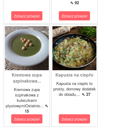
⇖ 92
Zobacz przepis!
Zobacz przepis!
Kremowa zupa
Kapusta na ciepło
szpinakowa...
Kapusta na ciepło to
prosty, domowy dodatek
Kremowa zupa
do obiadu,...
⇖ 27
szpinakowa z
kuleczkami
ptysiowymiOstatnio...
⇖
15
Zobacz przepis!
Zobacz przepis!