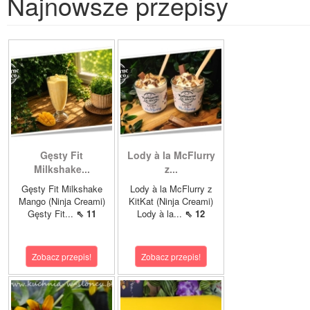
Najnowsze przepisy
Gęsty Fit
Lody à la McFlurry
Milkshake...
z...
Gęsty Fit Milkshake
Lody à la McFlurry z
Mango (Ninja Creami)
KitKat (Ninja Creami)
Gęsty Fit...
⇖ 11
Lody à la...
⇖ 12
Zobacz przepis!
Zobacz przepis!