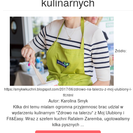
kulinarnych
Źródło:
https://smykwkuchni.blogspot.com/2017/06/zdrowo-na-talerzu-z-moj-ulubiony-i-
fit.html
Autor: Karolina Smyk
Kilka dni temu mialam ogromna przyjemnosc brac udzial w
wydarzeniu kulinarnym "Zdrowo na talerzu" z Moj Ulubiony i
Fit&Easy. Wraz z szefem kuchni Rafalem Zaremba, ugotowalismy
kilka pysznych ...