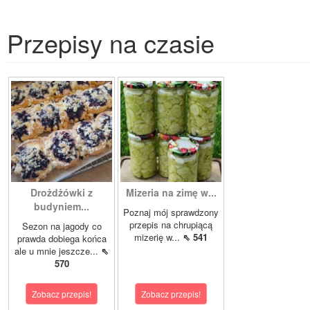
Przepisy na czasie
Drożdżówki z
Mizeria na zimę w...
budyniem...
Poznaj mój sprawdzony
przepis na chrupiącą
Sezon na jagody co
mizerię w...
⇖ 541
prawda dobiega końca
ale u mnie jeszcze...
⇖
570
Zobacz przepis!
Zobacz przepis!