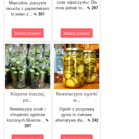
czas odpoczynku. Dla
Mięciutkie, puszyste
mnie jednak to...
⇖ 297
racuchy z papierówkami
to jeden z...
⇖ 301
Zobacz przepis!
Zobacz przepis!
Kiszone inaczej,
Rewelacyjne ogórki
po...
w...
Rewelacyjny smak i
Ogórki z przyprawą
chrupkość ogórków
gyros to ciekawa
kiszonych.Musicie...
⇖
alternatywa dla...
⇖ 242
297