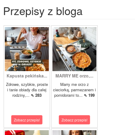
Przepisy z bloga
Kapusta pekińska...
MARRY ME orzo,...
Zdrowe, szybkie, proste
Marry me orzo z
i tanie obiady dla całej
cieciorką, parmezanem i
rodziny,...
⇖ 283
pomidorami to...
⇖ 199
Zobacz przepis!
Zobacz przepis!