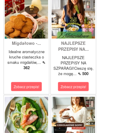
Migdałowo -...
NAJLEPSZE
PRZEPISY NA...
Idealne aromatyczne
kruche ciasteczka o
NAJLEPSZE
smaku migdałów,...
⇖
PRZEPISY NA
362
SZPARAGI!Cieszę się,
że mogę...
⇖ 500
Zobacz przepis!
Zobacz przepis!