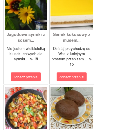
Jagodowe syrniki z
Sernik kokosowy z
sosem...
musem...
Nie jestem wielbicielką
Dzisiaj przychodzę do
klusek leniwych ale
Was z kolejnym
syrniki...
⇖ 19
prostym przepisem...
⇖
15
Zobacz przepis!
Zobacz przepis!