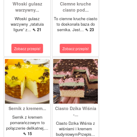
Włoski gulasz
Ciemne kruche
warzywny...
ciasto pod...
Włoski gulasz
To ciemne kruche ciasto
warzywny „ratatuia
to doskonała baza do
ligure” z...
⇖ 21
sernika. Jest...
⇖ 23
Zobacz przepis!
Zobacz przepis!
Sernik z kremem...
Ciasto Dzika Wiśnia
-...
Sernik z kremem
pomarańczowym to
Ciasto Dzika Wiśnia z
połączenie delikatnej,...
wiśniami i kremem
⇖ 15
budyniowymPrzepis...