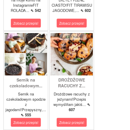
InstagramieFIT
CIASTO!FIT TIRAMISU
ROLADA...
⇖ 542
JAGODOWE,...
⇖ 602
Zobacz przepis!
Zobacz przepis!
Sernik na
DROŻDŻOWE
czekoladowym...
RACUCHY Z...
Sernik na
Drożdżowe racuchy z
czekoladowym spodzie
jeżynami!Przepis
z
wymyśliłam jakiś...
⇖
jagodami!Przepyszny,...
607
⇖ 555
Zobacz przepis!
Zobacz przepis!