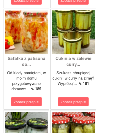
Zobacz przepis!
Zobacz przepis!
Sałatka z patisona
Cukinia w zalewie
do...
curry...
Od kiedy pamiętam, w
Szukasz chrupiącej
moim domu
cukinii w curry na zimę?
przygotowywano
Wypróbuj...
⇖ 181
domowe...
⇖ 189
Zobacz przepis!
Zobacz przepis!