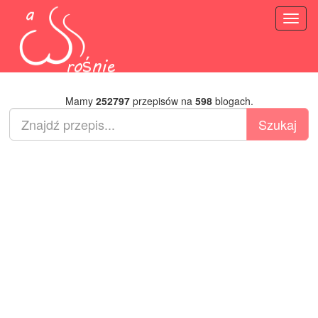
Toggl
naviga
Mamy
252797
przepisów na
598
blogach.