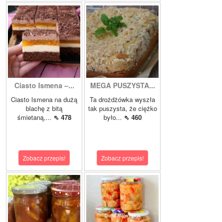
Ciasto Ismena –...
MEGA PUSZYSTA...
Ciasto Ismena na dużą
Ta drożdżówka wyszła
blachę z bitą
tak puszysta, że ciężko
śmietaną,...
⇖ 478
było...
⇖ 460
Zobacz przepis!
Zobacz przepis!