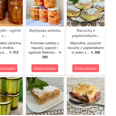
lki - ogórki
Najlepsza sałatka
Racuchy z
z...
z...
papierówkami...
ekko pikantne,
Kolorowa sałatka z
Mięciutkie, puszyste
o słodkie,
kapusty, papryki i
racuchy z papierówkami
ce,...
⇖ 312
ogórków Niektóre...
⇖
to jeden z...
⇖ 288
290
cz przepis!
Zobacz przepis!
Zobacz przepis!