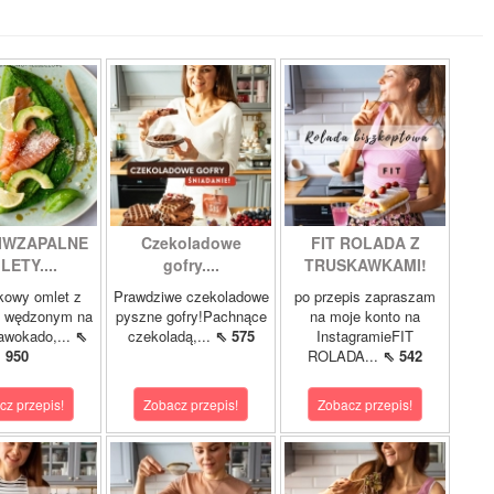
IWZAPALNE
Czekoladowe
FIT ROLADA Z
LETY....
gofry....
TRUSKAWKAMI!
kowy omlet z
Prawdziwe czekoladowe
po przepis zapraszam
m wędzonym na
pyszne gofry!Pachnące
na moje konto na
 awokado,...
⇖
czekoladą,...
⇖ 575
InstagramieFIT
950
ROLADA...
⇖ 542
cz przepis!
Zobacz przepis!
Zobacz przepis!