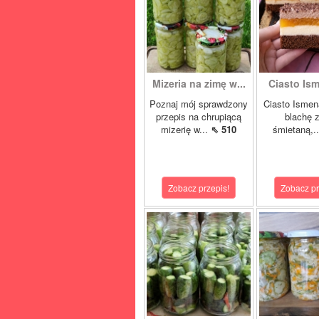
Mizeria na zimę w...
Ciasto Ism
Poznaj mój sprawdzony
Ciasto Ismen
przepis na chrupiącą
blachę z
mizerię w...
⇖ 510
śmietaną,.
Zobacz przepis!
Zobacz pr