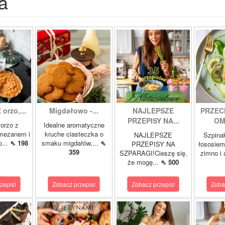
a
orzo,...
Migdałowo -...
NAJLEPSZE
PRZEC
PRZEPISY NA...
OM
orzo z
Idealne aromatyczne
rmezanem i
kruche ciasteczka o
NAJLEPSZE
Szpina
o...
⇖ 198
smaku migdałów,...
⇖
PRZEPISY NA
łososie
359
SZPARAGI!Cieszę się,
zimno i
że mogę...
⇖ 500
zepis!
Zobacz przepis!
Zobacz przepis!
Zoba