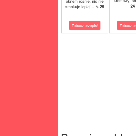
kremowy, sło
oknem rośnie, nic nie
24
smakuje lepiej...
⇖ 29
Zobacz przepis!
Zobacz pr