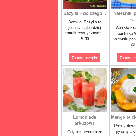
Bazylia – do czego...
Naleśniki 
–...
Bazylia. Bazylia to
jedna z najbardziej
Wesołe nal
charakterystycznych...
panterkę 
⇖ 13
naleśniki pan
23
Zobacz przepis!
Zobacz pr
Lemoniada
Mango sticky
arbuzowa
Prosty deser
pyszny... 
Gdy temperatura za