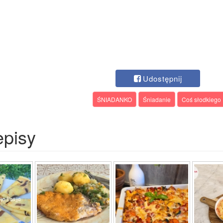
Udostępnij
ŚNIADANKO
Śniadanie
Coś słodkiego
episy