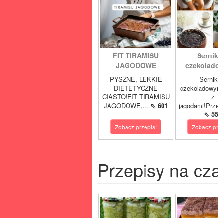
FIT TIRAMISU
Sernik
JAGODOWE
czekolad
PYSZNE, LEKKIE
Sernik
DIETETYCZNE
czekoladowy
CIASTO!FIT TIRAMISU
z
JAGODOWE,...
⇖ 601
jagodami!Prze
⇖ 55
Zobacz przepis!
Zobacz pr
Przepisy na cz