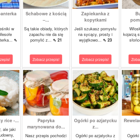
panterka
Schabowe z kością
Zapiekanka z
Bu
–...
kopytkami
pomi
eśniki w
Są takie obiady, których
Jeśli szukasz pomysłu
Włosk
Wesołe
zapachu nie da się
na sycący, prosty i
kojarzą s
terka...
⇖
pomylić z...
⇖ 21
wyjątkowo...
⇖ 23
słońc
zepis!
Zobacz przepis!
Zobacz przepis!
Zoba
 rice -...
Papryka
Ogórki po azjatycku
Rewela
marynowana do...
z...
, ale jaki
cudowny,
Nasz przepis pochodzi
Ogórki po azjatycku z
Ogórki