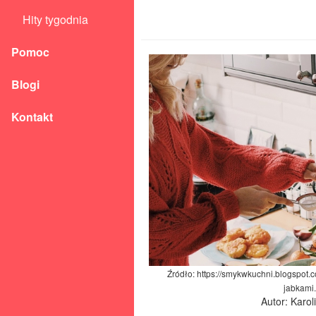
Hity tygodnia
Pomoc
Blogi
Kontakt
Źródło: https://smykwkuchni.blogspot
jabkami.
Autor: Karo