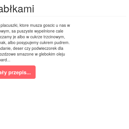
abłkami
placuszki, ktore musza goscic u nas w
owym, sa puszyste wypelnione cale
aczamy je albo w cukrze trzcinowym,
mak, albo posypujemy cukrem pudrem.
adanie, deser czy podwieczorek dla
rozdzowe smazone w glebokim oleju
bard...
ły przepis...