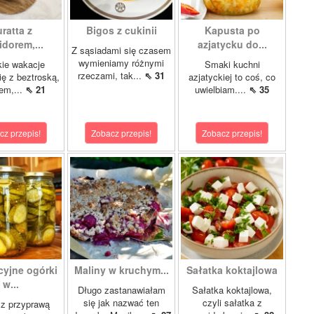
ratta z
Bigos z cukinii
Kapusta po
dorem,...
azjatycku do...
Z sąsiadami się czasem
wymieniamy różnymi
ie wakacje
Smaki kuchni
rzeczami, tak...
⇖ 31
ię z beztroską,
azjatyckiej to coś, co
em,...
⇖ 21
uwielbiam....
⇖ 35
cz przepis!
Zobacz przepis!
Zobacz przepis!
cyjne ogórki
Maliny w kruchym...
Sałatka koktajlowa
w...
Długo zastanawiałam
Sałatka koktajlowa,
się jak nazwać ten
czyli sałatka z
 z przyprawą