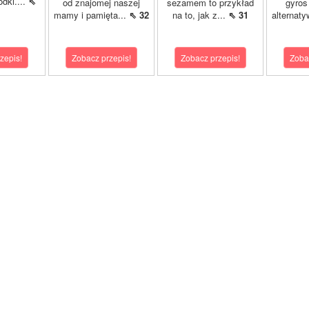
dki....
⇖
od znajomej naszej
sezamem to przykład
gyros
mamy i pamięta...
⇖ 32
na to, jak z...
⇖ 31
alternaty
zepis!
Zobacz przepis!
Zobacz przepis!
Zoba