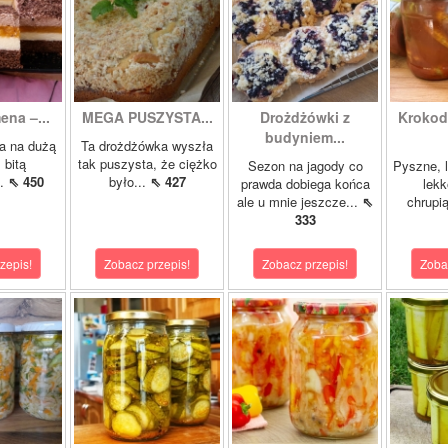
ena –...
MEGA PUSZYSTA...
Drożdżówki z
Krokody
budyniem...
a na dużą
Ta drożdżówka wyszła
 bitą
tak puszysta, że ciężko
Sezon na jagody co
Pyszne, l
..
⇖ 450
było...
⇖ 427
prawda dobiega końca
lekk
ale u mnie jeszcze...
⇖
chrupią
333
zepis!
Zobacz przepis!
Zobacz przepis!
Zoba