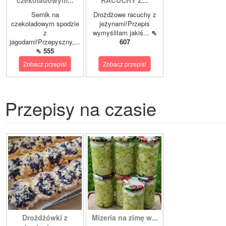
czekoladowym...
RACUCHY Z...
Sernik na
Drożdżowe racuchy z
czekoladowym spodzie
jeżynami!Przepis
z
wymyśliłam jakiś...
⇖
jagodami!Przepyszny,...
607
⇖ 555
Zobacz przepis!
Zobacz przepis!
Przepisy na czasie
Drożdżówki z
Mizeria na zimę w...