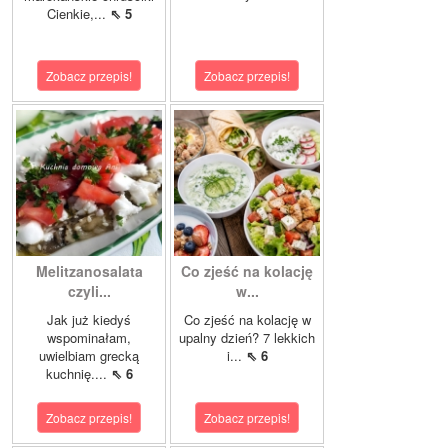
Cienkie,...
⇖ 5
Zobacz przepis!
Zobacz przepis!
Melitzanosalata
Co zjeść na kolację
czyli...
w...
Jak już kiedyś
Co zjeść na kolację w
wspominałam,
upalny dzień? 7 lekkich
uwielbiam grecką
i...
⇖ 6
kuchnię....
⇖ 6
Zobacz przepis!
Zobacz przepis!