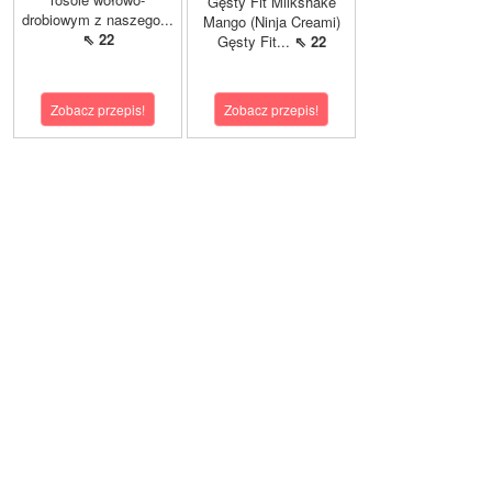
Gęsty Fit Milkshake
drobiowym z naszego...
Mango (Ninja Creami)
⇖ 22
Gęsty Fit...
⇖ 22
Zobacz przepis!
Zobacz przepis!