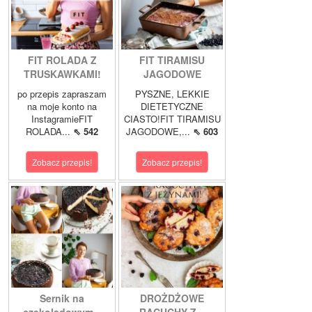
FIT ROLADA Z
FIT TIRAMISU
TRUSKAWKAMI!
JAGODOWE
po przepis zapraszam
PYSZNE, LEKKIE
na moje konto na
DIETETYCZNE
InstagramieFIT
CIASTO!FIT TIRAMISU
ROLADA...
⇖ 542
JAGODOWE,...
⇖ 603
Zobacz przepis!
Zobacz przepis!
Sernik na
DROŻDŻOWE