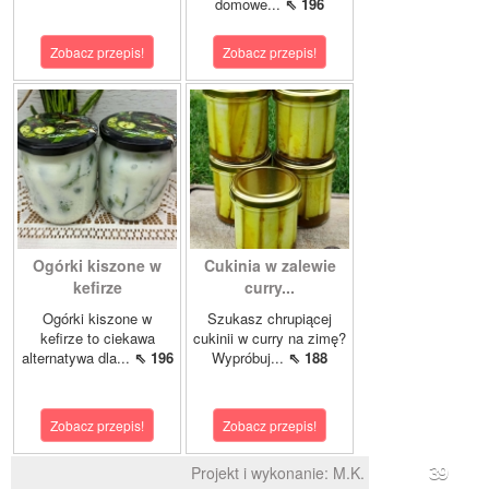
domowe...
⇖ 196
Zobacz przepis!
Zobacz przepis!
Ogórki kiszone w
Cukinia w zalewie
kefirze
curry...
Ogórki kiszone w
Szukasz chrupiącej
kefirze to ciekawa
cukinii w curry na zimę?
alternatywa dla...
⇖ 196
Wypróbuj...
⇖ 188
Zobacz przepis!
Zobacz przepis!
Projekt i wykonanie:
M.K.
39