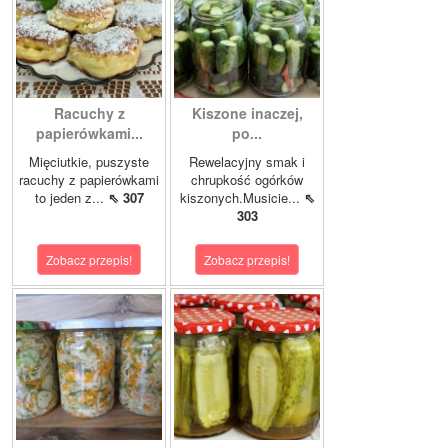
Racuchy z
Kiszone inaczej,
papierówkami...
po...
Mięciutkie, puszyste
Rewelacyjny smak i
racuchy z papierówkami
chrupkość ogórków
to jeden z...
⇖ 307
kiszonych.Musicie...
⇖
303
Zobacz przepis!
Zobacz przepis!