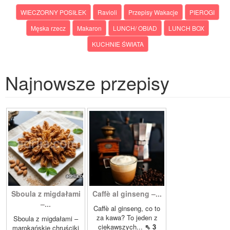
WIECZORNY POSIŁEK
Ravioli
Przepisy Wakacje
PIEROGI
Męska rzecz
Makaron
LUNCH/ OBIAD
LUNCH BOX
KUCHNIE ŚWIATA
Najnowsze przepisy
Sboula z migdałami
Caffè al ginseng –...
–...
Caffè al ginseng, co to
za kawa? To jeden z
Sboula z migdałami –
ciekawszych...
⇖ 3
marokańskie chruściki