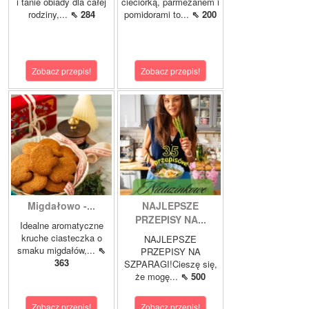
i tanie obiady dla całej
cieciorką, parmezanem i
rodziny,...
⇖ 284
pomidorami to...
⇖ 200
Zobacz przepis!
Zobacz przepis!
Migdałowo -...
NAJLEPSZE
PRZEPISY NA...
Idealne aromatyczne
kruche ciasteczka o
NAJLEPSZE
smaku migdałów,...
⇖
PRZEPISY NA
363
SZPARAGI!Cieszę się,
że mogę...
⇖ 500
Zobacz przepis!
Zobacz przepis!