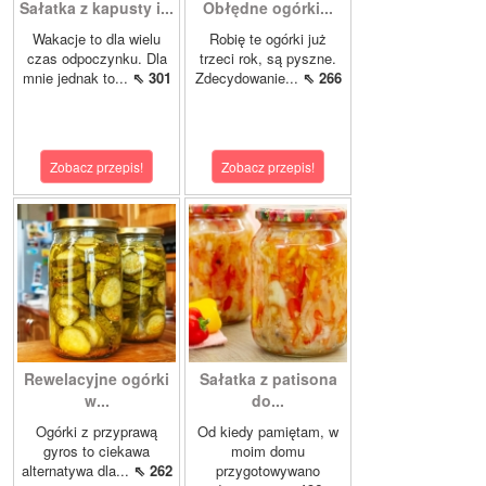
Sałatka z kapusty i...
Obłędne ogórki...
Wakacje to dla wielu
Robię te ogórki już
czas odpoczynku. Dla
trzeci rok, są pyszne.
mnie jednak to...
⇖ 301
Zdecydowanie...
⇖ 266
Zobacz przepis!
Zobacz przepis!
Rewelacyjne ogórki
Sałatka z patisona
w...
do...
Ogórki z przyprawą
Od kiedy pamiętam, w
gyros to ciekawa
moim domu
alternatywa dla...
⇖ 262
przygotowywano