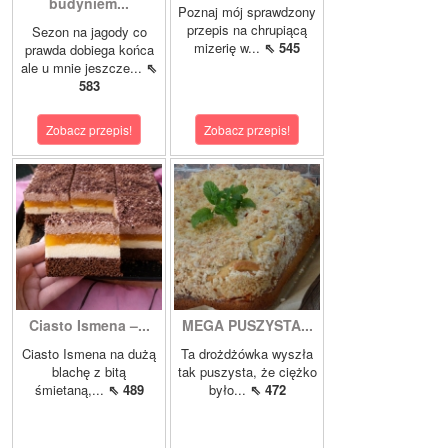
budyniem...
Poznaj mój sprawdzony
przepis na chrupiącą
Sezon na jagody co
mizerię w...
⇖ 545
prawda dobiega końca
ale u mnie jeszcze...
⇖
583
Zobacz przepis!
Zobacz przepis!
Ciasto Ismena –...
MEGA PUSZYSTA...
Ciasto Ismena na dużą
Ta drożdżówka wyszła
blachę z bitą
tak puszysta, że ciężko
śmietaną,...
⇖ 489
było...
⇖ 472