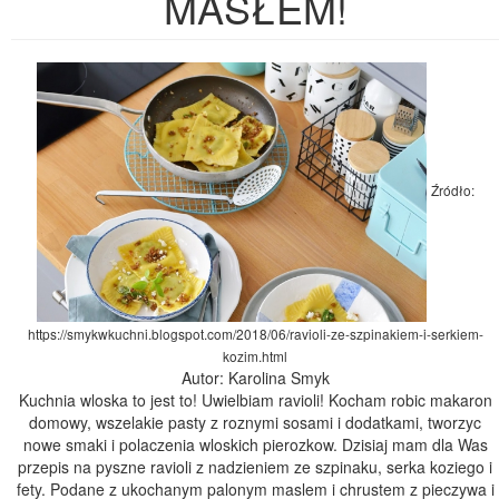
MASŁEM!
Źródło:
https://smykwkuchni.blogspot.com/2018/06/ravioli-ze-szpinakiem-i-serkiem-
kozim.html
Autor: Karolina Smyk
Kuchnia wloska to jest to! Uwielbiam ravioli! Kocham robic makaron
domowy, wszelakie pasty z roznymi sosami i dodatkami, tworzyc
nowe smaki i polaczenia wloskich pierozkow. Dzisiaj mam dla Was
przepis na pyszne ravioli z nadzieniem ze szpinaku, serka koziego i
fety. Podane z ukochanym palonym maslem i chrustem z pieczywa i