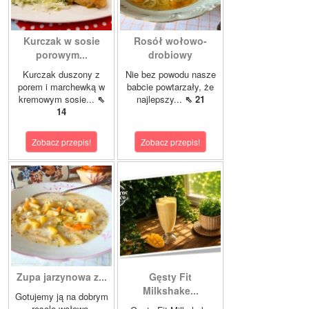
Kurczak w sosie
Rosół wołowo-
porowym...
drobiowy
Kurczak duszony z
Nie bez powodu nasze
porem i marchewką w
babcie powtarzały, że
kremowym sosie...
⇖
najlepszy...
⇖ 21
14
Zobacz przepis!
Zobacz przepis!
Zupa jarzynowa z...
Gęsty Fit
Milkshake...
Gotujemy ją na dobrym
rosole wołowo-