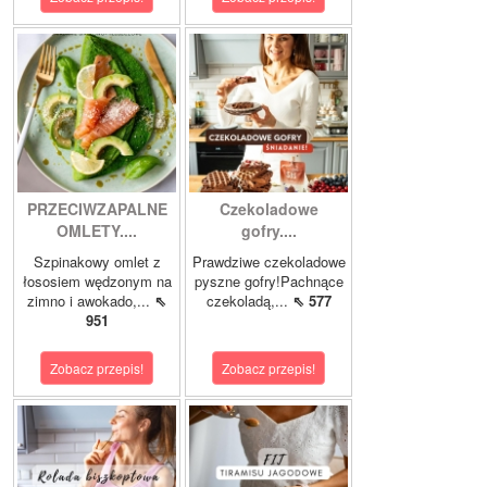
PRZECIWZAPALNE
Czekoladowe
OMLETY....
gofry....
Szpinakowy omlet z
Prawdziwe czekoladowe
łososiem wędzonym na
pyszne gofry!Pachnące
zimno i awokado,...
⇖
czekoladą,...
⇖ 577
951
Zobacz przepis!
Zobacz przepis!