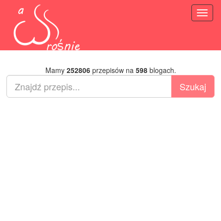
Toggl
naviga
Mamy
252806
przepisów na
598
blogach.