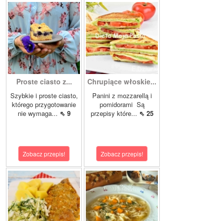
Proste ciasto z...
Chrupiące włoskie...
Szybkie i proste ciasto,
Panini z mozzarellą i
którego przygotowanie
pomidorami Są
nie wymaga...
⇖ 9
przepisy które...
⇖ 25
Zobacz przepis!
Zobacz przepis!