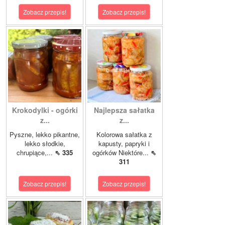
Zobacz przepis!
Zobacz przepis!
Krokodylki - ogórki
Najlepsza sałatka
z...
z...
Pyszne, lekko pikantne,
Kolorowa sałatka z
lekko słodkie,
kapusty, papryki i
chrupiące,...
⇖ 335
ogórków Niektóre...
⇖
311
Zobacz przepis!
Zobacz przepis!