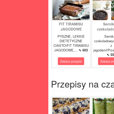
FIT TIRAMISU
Sernik
JAGODOWE
czekolad
PYSZNE, LEKKIE
Sernik
DIETETYCZNE
czekoladowy
CIASTO!FIT TIRAMISU
z
JAGODOWE,...
⇖ 603
jagodami!Prze
⇖ 55
Zobacz przepis!
Zobacz pr
Przepisy na cz