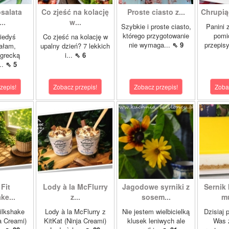
salata
Co zjeść na kolację
Proste ciasto z...
Chrupią
..
w...
Szybkie i proste ciasto,
Panini 
którego przygotowanie
pomi
kiedyś
Co zjeść na kolację w
nie wymaga...
⇖ 9
przepisy
ałam,
upalny dzień? 7 lekkich
 grecką
i...
⇖ 6
..
⇖ 5
zepis!
Zobacz przepis!
Zobacz przepis!
Zoba
Fit
Lody à la McFlurry
Jagodowe syrniki z
Sernik
ke...
z...
sosem...
mu
ilkshake
Lody à la McFlurry z
Nie jestem wielbicielką
Dzisiaj 
a Creami)
KitKat (Ninja Creami)
klusek leniwych ale
Was 