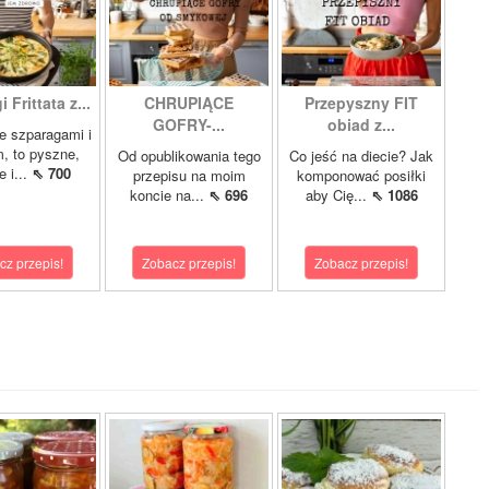
 Frittata z...
CHRUPIĄCE
Przepyszny FIT
GOFRY-...
obiad z...
ze szparagami i
, to pyszne,
Od opublikowania tego
Co jeść na diecie? Jak
 i...
⇖ 700
przepisu na moim
komponować posiłki
koncie na...
⇖ 696
aby Cię...
⇖ 1086
cz przepis!
Zobacz przepis!
Zobacz przepis!