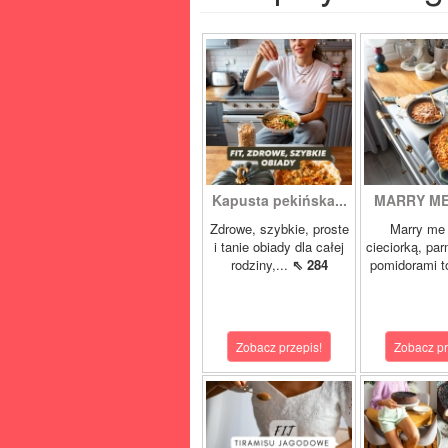
Kapusta pekińska...
MARRY ME 
Zdrowe, szybkie, proste
Marry me 
i tanie obiady dla całej
cieciorką, pa
rodziny,...
⇖ 284
pomidorami t
Zobacz przepis!
Zobacz pr