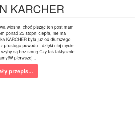
EN KARCHER
iwa wiosna, choć pisząc ten post mam
nem ponad 25 stopni ciepła, nie ma
jka KARCHER była już od dłuższego
 z prostego powodu - dzięki niej mycie
 szyby są bez smug.Czy tak faktycznie
amy!W pierwszej...
ły przepis...