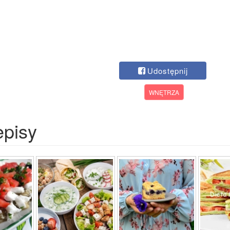
Udostępnij
WNĘTRZA
episy