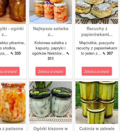
lki - ogórki
Najlepsza sałatka
Racuchy z
z...
z...
papierówkami...
ekko pikantne,
Kolorowa sałatka z
Mięciutkie, puszyste
o słodkie,
kapusty, papryki i
racuchy z papierówkami
ce,...
⇖ 335
ogórków Niektóre...
⇖
to jeden z...
⇖ 307
311
cz przepis!
Zobacz przepis!
Zobacz przepis!
a z patisona
Ogórki kiszone w
Cukinia w zalewie