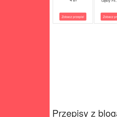
Gęsty Fit.
Zobacz przepis!
Zobacz pr
Przepisy z blog