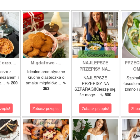
orzo,...
Migdałowo -...
NAJLEPSZE
PRZEC
PRZEPISY NA...
OM
orzo z
Idealne aromatyczne
rmezanem i
kruche ciasteczka o
NAJLEPSZE
Szpina
o...
⇖ 200
smaku migdałów,...
⇖
PRZEPISY NA
łososie
363
SZPARAGI!Cieszę się,
zimno i
że mogę...
⇖ 500
zepis!
Zobacz przepis!
Zobacz przepis!
Zoba