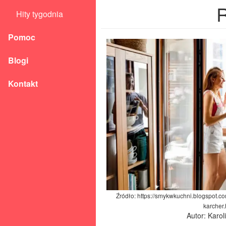
Hity tygodnia
Pomoc
Blogi
Kontakt
Źródło: https://smykwkuchni.blogspot.c
karcher.
Autor: Karo