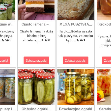
zimę w...
Ciasto Ismena –...
MEGA PUSZYSTA...
Krokody
prawdzony
Ciasto Ismena na dużą
Ta drożdżówka wyszła
chrupiącą
blachę z bitą
tak puszysta, że ciężko
Pyszne, l
..
⇖ 545
śmietaną,...
⇖ 488
było...
⇖ 471
lekk
chrupią
zepis!
Zobacz przepis!
Zobacz przepis!
Zoba
pusty i...
Obłędne ogórki...
Rewelacyjne ogórki
Sałatk