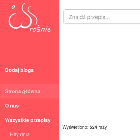
Dodaj bloga
Strona główna
O nas
Wszystkie przepisy
Wyświetlono:
524
razy
Hity dnia