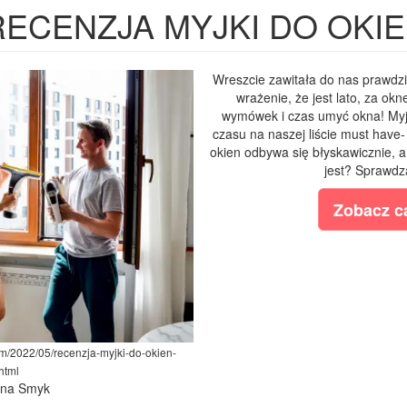
RECENZJA MYJKI DO OKI
Wreszcie zawitała do nas prawdz
wrażenie, że jest lato, za ok
wymówek i czas umyć okna! My
czasu na naszej liście must have-
okien odbywa się błyskawicznie, a
jest? Sprawdz
Zobacz ca
om/2022/05/recenzja-myjki-do-okien-
html
lina Smyk