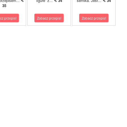
przepisem...
⇖
ligure” z...
⇖ 34
sernika. Jest...
⇖ 34
35
cz przepis!
Zobacz przepis!
Zobacz przepis!