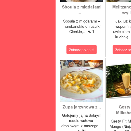
Sboula z migdałami
Melitzano
–...
czyli.
Sboula z migdałami –
Jak już 
marokańskie chruściki
wspomin
Cienkie,...
⇖ 1
uwielbiam
kuchnię..
Zobacz przepis!
Zobacz pr
Zupa jarzynowa z...
Gęsty 
Milksha
Gotujemy ją na dobrym
rosole wołowo-
Gęsty Fit M
drobiowym z naszego...
Mango (Ninj
⇖ 21