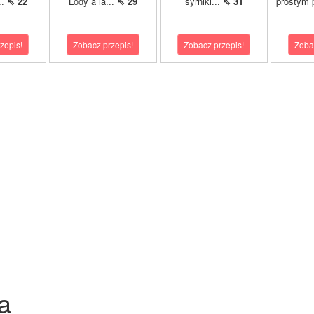
..
⇖ 22
Lody à la...
⇖ 29
syrniki...
⇖ 31
prostym 
zepis!
Zobacz przepis!
Zobacz przepis!
Zoba
a