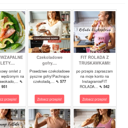
IWZAPALNE
Czekoladowe
FIT ROLADA Z
LETY....
gofry....
TRUSKAWKAMI!
kowy omlet z
Prawdziwe czekoladowe
po przepis zapraszam
m wędzonym na
pyszne gofry!Pachnące
na moje konto na
 awokado,...
⇖
czekoladą,...
⇖ 577
InstagramieFIT
951
ROLADA...
⇖ 542
cz przepis!
Zobacz przepis!
Zobacz przepis!