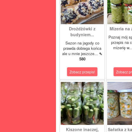
Drożdżówki z
Mizeria na 
budyniem...
Poznaj mój s
przepis na 
Sezon na jagody co
mizerię w.
prawda dobiega końca
ale u mnie jeszcze...
⇖
580
Zobacz przepis!
Zobacz pr
Kiszone inaczej,
Sałatka z ka