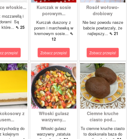
ce włoskie...
Kurczak w sosie
Rosół wołowo-
porowym...
drobiowy
z mozzarellą i
dorami Są
Kurczak duszony z
Nie bez powodu nasze
 które...
⇖ 25
porem i marchewką w
babcie powtarzały, że
kremowym sosie...
⇖
najlepszy...
⇖ 21
12
cz przepis!
Zobacz przepis!
Zobacz przepis!
 kokosowy z
Włoski gulasz
Ciemne kruche
sem...
warzywny...
ciasto pod...
przychodzę do
Włoski gulasz
To ciemne kruche ciasto
z kolejnym
warzywny „ratatuia
to doskonała baza do