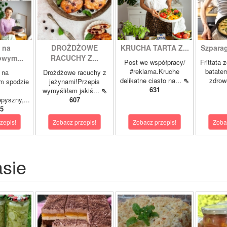
 na
DROŻDŻOWE
KRUCHA TARTA Z...
Szparagi
owym...
RACUCHY Z...
Post we współpracy/
Frittata 
#reklama.Kruche
batatem
 na
Drożdżowe racuchy z
delikatne ciasto na...
⇖
zdrowe
m spodzie
jeżynami!Przepis
631
wymyśliłam jakiś...
⇖
pyszny,...
607
5
zepis!
Zobacz przepis!
Zobacz przepis!
Zoba
asie