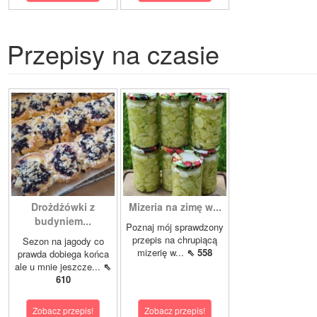
Przepisy na czasie
Drożdżówki z
Mizeria na zimę w...
budyniem...
Poznaj mój sprawdzony
przepis na chrupiącą
Sezon na jagody co
mizerię w...
⇖ 558
prawda dobiega końca
ale u mnie jeszcze...
⇖
610
Zobacz przepis!
Zobacz przepis!