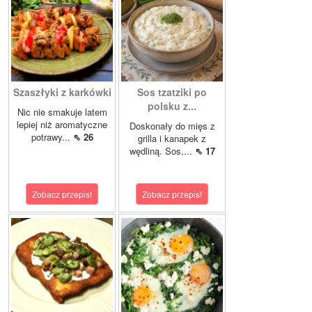
Szaszłyki z karkówki
Sos tzatziki po
polsku z...
Nic nie smakuje latem
lepiej niż aromatyczne
Doskonały do mięs z
potrawy...
⇖ 26
grilla i kanapek z
wędliną. Sos,...
⇖ 17
Zobacz przepis!
Zobacz przepis!