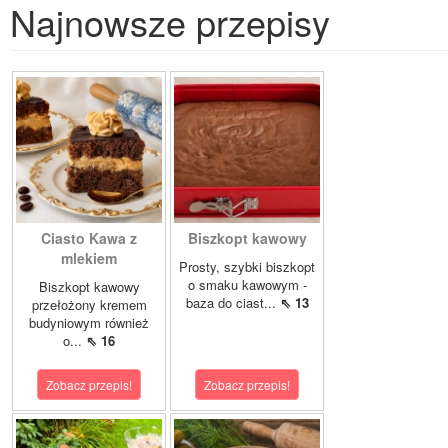
Najnowsze przepisy
Ciasto Kawa z
Biszkopt kawowy
mlekiem
Prosty, szybki biszkopt
o smaku kawowym -
Biszkopt kawowy
baza do ciast...
⇖ 13
przełożony kremem
budyniowym również
o...
⇖ 16
Zobacz przepis!
Zobacz przepis!