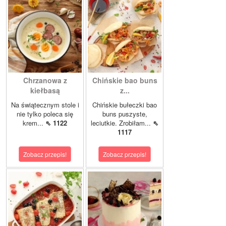
Chrzanowa z
Chińskie bao buns
kiełbasą
z...
Na świątecznym stole i
Chińskie bułeczki bao
nie tylko poleca się
buns puszyste,
krem...
⇖ 1122
leciutkie. Zrobiłam...
⇖
1117
Zobacz przepis!
Zobacz przepis!