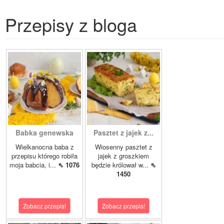
Przepisy z bloga
Babka genewska
Pasztet z jajek z...
Wielkanocna baba z
Wiosenny pasztet z
przepisu którego robiła
jajek z groszkiem
moja babcia, i...
⇖ 1076
będzie królował w...
⇖
1450
Zobacz przepis!
Zobacz przepis!