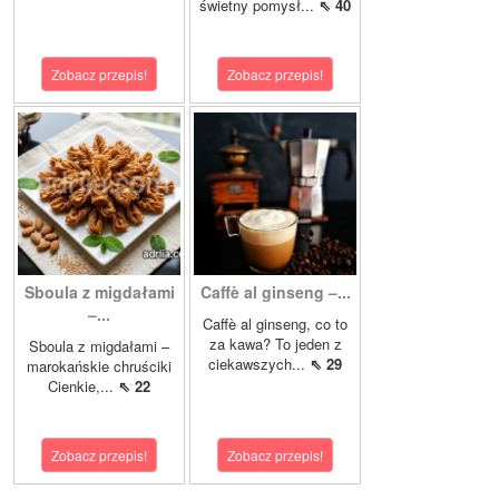
świetny pomysł...
⇖ 40
Zobacz przepis!
Zobacz przepis!
Sboula z migdałami
Caffè al ginseng –...
–...
Caffè al ginseng, co to
za kawa? To jeden z
Sboula z migdałami –
ciekawszych...
⇖ 29
marokańskie chruściki
Cienkie,...
⇖ 22
Zobacz przepis!
Zobacz przepis!