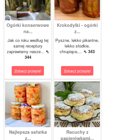
Ogórki konserwowe
Krokodylki - ogórki
na...
z...
Jak co roku według tej
Pyszne, lekko pikantne,
samej receptury
lekko słodkie,
zaprawiamy nasze...
⇖
chrupiące,...
⇖ 343
344
Zobacz przepis!
Zobacz przepis!
Najlepsza sałatka
Racuchy z
z...
papierówkami...