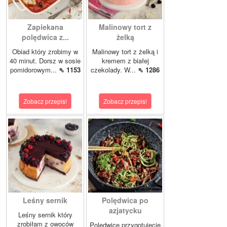
Zapiekana
Malinowy tort z
polędwica z...
żelką
Obiad który zrobimy w
Malinowy tort z żelką i
40 minut. Dorsz w sosie
kremem z białej
pomidorowym...
⇖ 1153
czekolady. W...
⇖ 1286
Zobacz przepis!
Zobacz przepis!
Leśny sernik
Polędwica po
azjatycku
Leśny sernik który
zrobiłam z owoców
Polędwicę przygotujecie