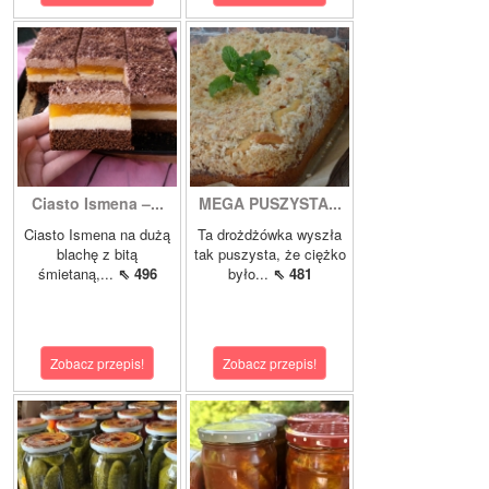
Ciasto Ismena –...
MEGA PUSZYSTA...
Ciasto Ismena na dużą
Ta drożdżówka wyszła
blachę z bitą
tak puszysta, że ciężko
śmietaną,...
⇖ 496
było...
⇖ 481
Zobacz przepis!
Zobacz przepis!