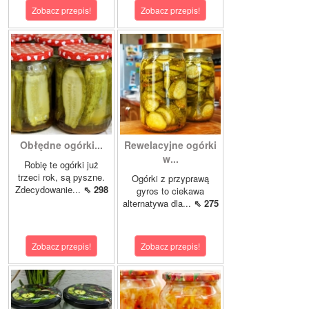
Zobacz przepis!
Zobacz przepis!
Obłędne ogórki...
Rewelacyjne ogórki
w...
Robię te ogórki już
trzeci rok, są pyszne.
Ogórki z przyprawą
Zdecydowanie...
⇖ 298
gyros to ciekawa
alternatywa dla...
⇖ 275
Zobacz przepis!
Zobacz przepis!