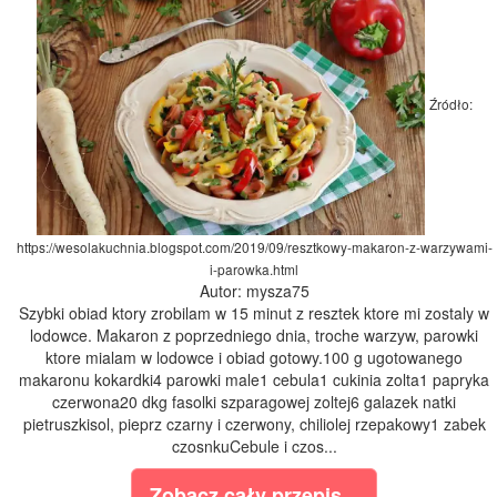
Źródło:
https://wesolakuchnia.blogspot.com/2019/09/resztkowy-makaron-z-warzywami-
i-parowka.html
Autor: mysza75
Szybki obiad ktory zrobilam w 15 minut z resztek ktore mi zostaly w
lodowce. Makaron z poprzedniego dnia, troche warzyw, parowki
ktore mialam w lodowce i obiad gotowy.100 g ugotowanego
makaronu kokardki4 parowki male1 cebula1 cukinia zolta1 papryka
czerwona20 dkg fasolki szparagowej zoltej6 galazek natki
pietruszkisol, pieprz czarny i czerwony, chiliolej rzepakowy1 zabek
czosnkuCebule i czos...
Zobacz cały przepis...