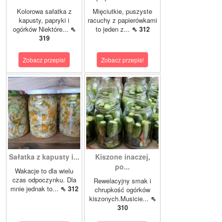
Kolorowa sałatka z
Mięciutkie, puszyste
kapusty, papryki i
racuchy z papierówkami
ogórków Niektóre...
⇖
to jeden z...
⇖ 312
319
Zobacz przepis!
Zobacz przepis!
Sałatka z kapusty i...
Kiszone inaczej,
po...
Wakacje to dla wielu
czas odpoczynku. Dla
Rewelacyjny smak i
mnie jednak to...
⇖ 312
chrupkość ogórków
kiszonych.Musicie...
⇖
310