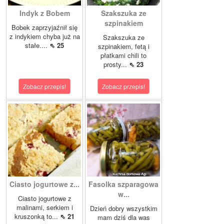
Indyk z Bobem
Szakszuka ze
szpinakiem
Bobek zaprzyjaźnił się
z indykiem chyba już na
Szakszuka ze
stałe....
⇖ 25
szpinakiem, fetą i
płatkami chili to
prosty...
⇖ 23
Zobacz przepis!
Zobacz przepis!
Ciasto jogurtowe z...
Fasolka szparagowa
w...
Ciasto jogurtowe z
malinami, serkiem i
Dzień dobry wszystkim
kruszonką to...
⇖ 21
mam dziś dla was