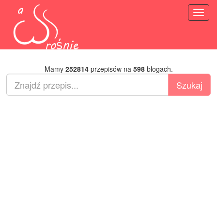
Toggl
naviga
Mamy
252814
przepisów na
598
blogach.