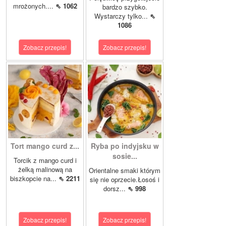
mrożonych....
⇖ 1062
bardzo szybko.
Wystarczy tylko...
⇖
1086
Zobacz przepis!
Zobacz przepis!
Tort mango curd z...
Ryba po indyjsku w
sosie...
Torcik z mango curd i
żelką malinową na
Orientalne smaki którym
biszkopcie na...
⇖ 2211
się nie oprzecie.Łosoś i
dorsz...
⇖ 998
Zobacz przepis!
Zobacz przepis!