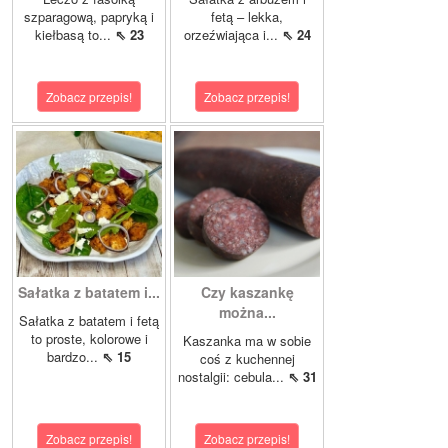
szparagową, papryką i
fetą – lekka,
kiełbasą to...
⇖ 23
orzeźwiająca i...
⇖ 24
Zobacz przepis!
Zobacz przepis!
Sałatka z batatem i...
Czy kaszankę
można...
Sałatka z batatem i fetą
to proste, kolorowe i
Kaszanka ma w sobie
bardzo...
⇖ 15
coś z kuchennej
nostalgii: cebula...
⇖ 31
Zobacz przepis!
Zobacz przepis!