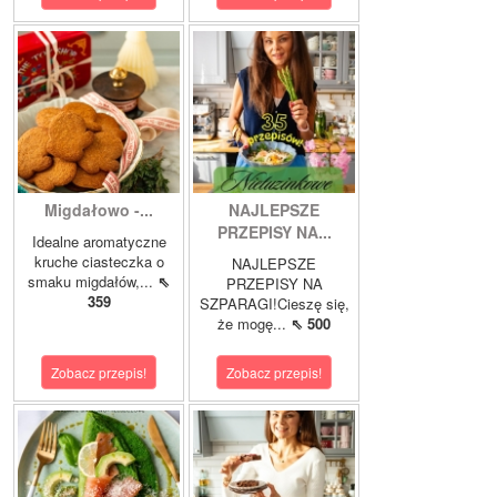
Migdałowo -...
NAJLEPSZE
PRZEPISY NA...
Idealne aromatyczne
kruche ciasteczka o
NAJLEPSZE
smaku migdałów,...
⇖
PRZEPISY NA
359
SZPARAGI!Cieszę się,
że mogę...
⇖ 500
Zobacz przepis!
Zobacz przepis!