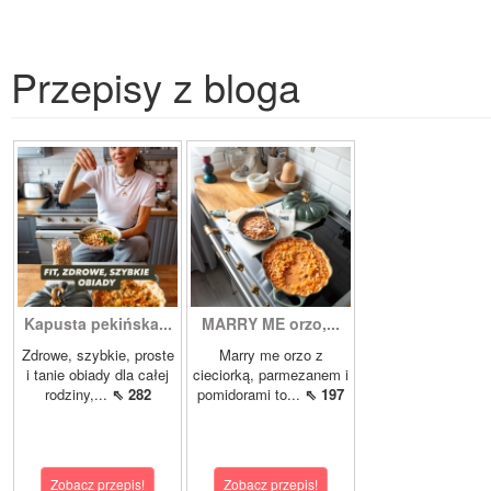
Przepisy z bloga
Kapusta pekińska...
MARRY ME orzo,...
Zdrowe, szybkie, proste
Marry me orzo z
i tanie obiady dla całej
cieciorką, parmezanem i
rodziny,...
⇖ 282
pomidorami to...
⇖ 197
Zobacz przepis!
Zobacz przepis!