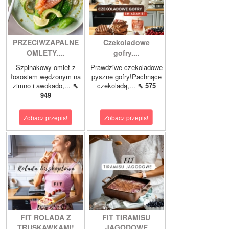
PRZECIWZAPALNE
Czekoladowe
OMLETY....
gofry....
Szpinakowy omlet z
Prawdziwe czekoladowe
łososiem wędzonym na
pyszne gofry!Pachnące
zimno i awokado,...
⇖
czekoladą,...
⇖ 575
949
Zobacz przepis!
Zobacz przepis!
FIT ROLADA Z
FIT TIRAMISU
TRUSKAWKAMI!
JAGODOWE