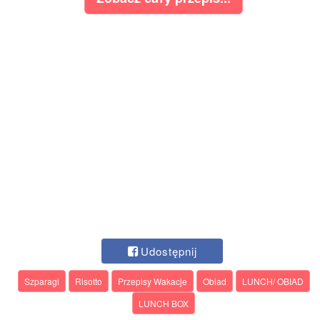
Udostępnij
Szparagi
Risotto
Przepisy Wakacje
Obiad
LUNCH/ OBIAD
LUNCH BOX