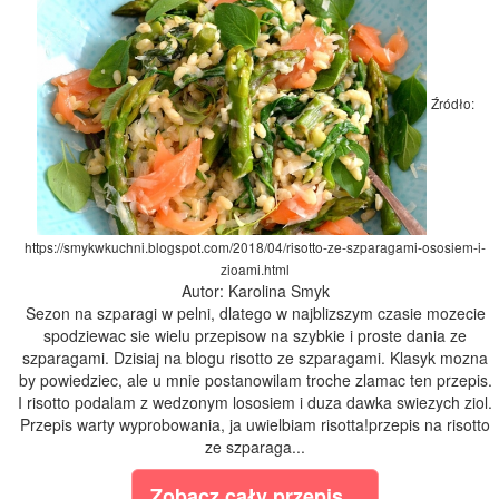
Źródło:
https://smykwkuchni.blogspot.com/2018/04/risotto-ze-szparagami-ososiem-i-
zioami.html
Autor: Karolina Smyk
Sezon na szparagi w pelni, dlatego w najblizszym czasie mozecie
spodziewac sie wielu przepisow na szybkie i proste dania ze
szparagami. Dzisiaj na blogu risotto ze szparagami. Klasyk mozna
by powiedziec, ale u mnie postanowilam troche zlamac ten przepis.
I risotto podalam z wedzonym lososiem i duza dawka swiezych ziol.
Przepis warty wyprobowania, ja uwielbiam risotta!przepis na risotto
ze szparaga...
Zobacz cały przepis...