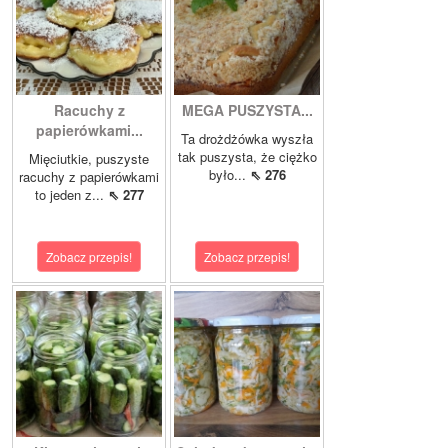
Racuchy z
MEGA PUSZYSTA...
papierówkami...
Ta drożdżówka wyszła
tak puszysta, że ciężko
Mięciutkie, puszyste
było...
⇖ 276
racuchy z papierówkami
to jeden z...
⇖ 277
Zobacz przepis!
Zobacz przepis!