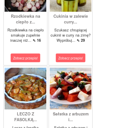
Rzodkiewka na
Cukinia w zalewie
ciepło z...
curry...
Rzodkiewka na ciepło
Szukasz chrupiącej
smakuje zupełnie
cukinii w curry na zimę?
inaczej niż...
⇖ 16
Wypróbuj...
⇖ 29
Zobacz przepis!
Zobacz przepis!
LECZO Z
Sałatka z arbuzem
FASOLKĄ...
i...
Leczo z fasolką
Sałatka z arbuzem i