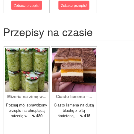
Zobacz przepis!
Zobacz przepis!
Przepisy na czasie
Mizeria na zimę w...
Ciasto Ismena –...
Poznaj mój sprawdzony
Ciasto Ismena na dużą
przepis na chrupiącą
blachę z bitą
mizerię w...
⇖ 480
śmietaną,...
⇖ 415