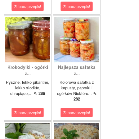
Zobacz przepis!
Zobacz przepis!
Krokodylki - ogórki
Najlepsza sałatka
z...
z...
Pyszne, lekko pikantne,
Kolorowa sałatka z
lekko słodkie,
kapusty, papryki i
chrupiące,...
⇖ 286
ogórków Niektóre...
⇖
282
Zobacz przepis!
Zobacz przepis!