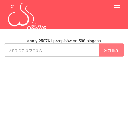
Toggl
naviga
Mamy
252761
przepisów na
598
blogach.