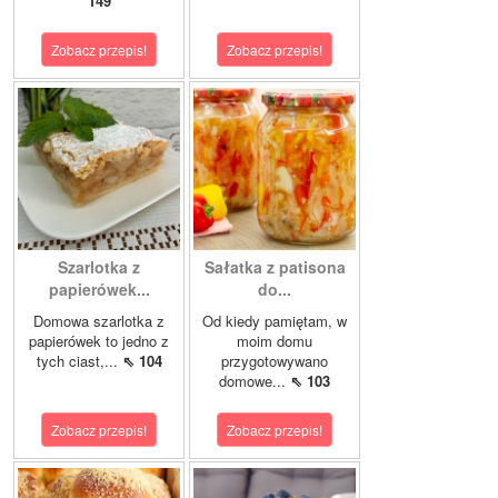
149
Zobacz przepis!
Zobacz przepis!
Szarlotka z
Sałatka z patisona
papierówek...
do...
Domowa szarlotka z
Od kiedy pamiętam, w
papierówek to jedno z
moim domu
tych ciast,...
⇖ 104
przygotowywano
domowe...
⇖ 103
Zobacz przepis!
Zobacz przepis!