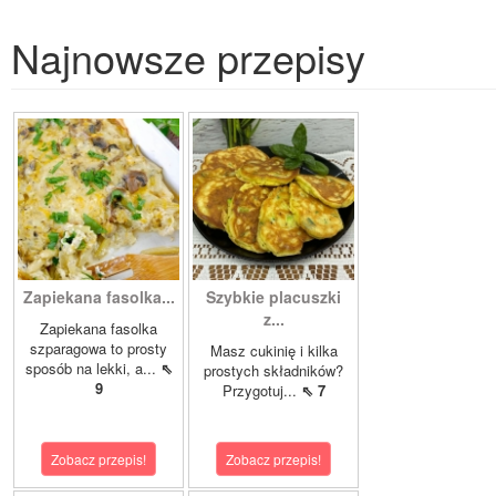
Najnowsze przepisy
Zapiekana fasolka...
Szybkie placuszki
z...
Zapiekana fasolka
szparagowa to prosty
Masz cukinię i kilka
sposób na lekki, a...
⇖
prostych składników?
9
Przygotuj...
⇖ 7
Zobacz przepis!
Zobacz przepis!