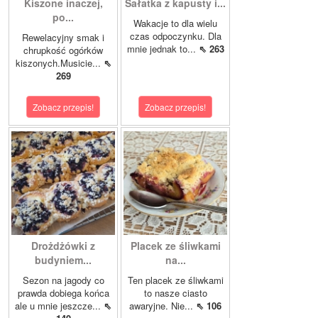
Kiszone inaczej,
Sałatka z kapusty i...
po...
Wakacje to dla wielu
czas odpoczynku. Dla
Rewelacyjny smak i
mnie jednak to...
⇖ 263
chrupkość ogórków
kiszonych.Musicie...
⇖
269
Zobacz przepis!
Zobacz przepis!
Drożdżówki z
Placek ze śliwkami
budyniem...
na...
Sezon na jagody co
Ten placek ze śliwkami
prawda dobiega końca
to nasze ciasto
ale u mnie jeszcze...
⇖
awaryjne. Nie...
⇖ 106