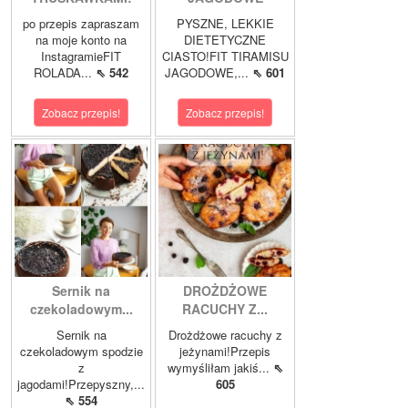
po przepis zapraszam
PYSZNE, LEKKIE
na moje konto na
DIETETYCZNE
InstagramieFIT
CIASTO!FIT TIRAMISU
ROLADA...
⇖ 542
JAGODOWE,...
⇖ 601
Zobacz przepis!
Zobacz przepis!
Sernik na
DROŻDŻOWE
czekoladowym...
RACUCHY Z...
Sernik na
Drożdżowe racuchy z
czekoladowym spodzie
jeżynami!Przepis
z
wymyśliłam jakiś...
⇖
jagodami!Przepyszny,...
605
⇖ 554