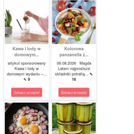
Kawa i lody w
Kolorowa
domowym...
panzanella z...
artykuł sponsorowany
06.08.2026 Magda
Kawa i lody w
Latem najprostsze
domowym wydaniu –...
składniki potrafią...
⇖
⇖ 9
16
Zobacz przepis!
Zobacz przepis!