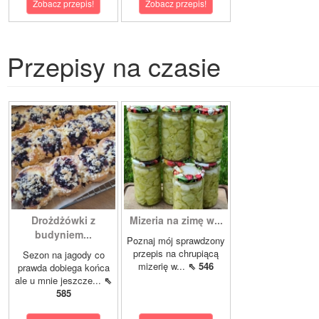
Zobacz przepis!
Zobacz przepis!
Przepisy na czasie
Drożdżówki z
Mizeria na zimę w...
budyniem...
Poznaj mój sprawdzony
przepis na chrupiącą
Sezon na jagody co
mizerię w...
⇖ 546
prawda dobiega końca
ale u mnie jeszcze...
⇖
585