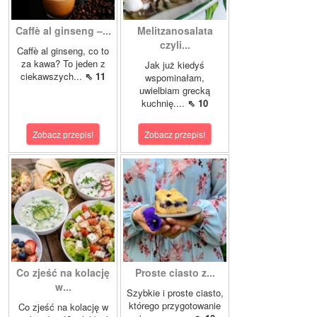
Caffè al ginseng –...
Melitzanosalata
czyli...
Caffè al ginseng, co to
za kawa? To jeden z
Jak już kiedyś
ciekawszych...
⇖ 11
wspominałam,
uwielbiam grecką
kuchnię....
⇖ 10
Zobacz przepis!
Zobacz przepis!
Co zjeść na kolację
Proste ciasto z...
w...
Szybkie i proste ciasto,
którego przygotowanie
Co zjeść na kolację w