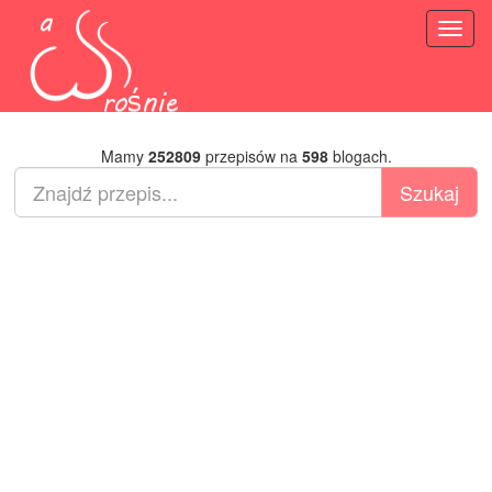
Toggl
naviga
Mamy
252809
przepisów na
598
blogach.