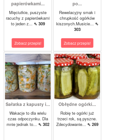
papierówkami...
po...
Mięciutkie, puszyste
Rewelacyjny smak i
racuchy z papierówkami
chrupkość ogórków
to jeden z...
⇖ 309
kiszonych.Musicie...
⇖
303
Zobacz przepis!
Zobacz przepis!
Sałatka z kapusty i...
Obłędne ogórki...
Wakacje to dla wielu
Robię te ogórki już
czas odpoczynku. Dla
trzeci rok, są pyszne.
mnie jednak to...
⇖ 302
Zdecydowanie...
⇖ 269