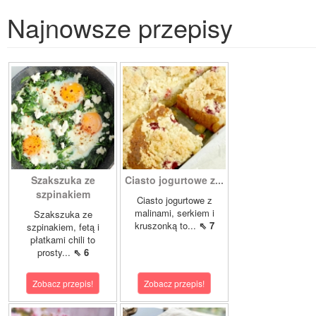
Najnowsze przepisy
Szakszuka ze
Ciasto jogurtowe z...
szpinakiem
Ciasto jogurtowe z
malinami, serkiem i
Szakszuka ze
kruszonką to...
⇖ 7
szpinakiem, fetą i
płatkami chili to
prosty...
⇖ 6
Zobacz przepis!
Zobacz przepis!