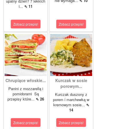
nie wymaga...
⇖ 10
upalny dzień? 7 lekkich
i...
⇖ 11
Zobacz przepis!
Zobacz przepis!
Chrupiące włoskie...
Kurczak w sosie
porowym...
Panini z mozzarellą i
pomidorami Są
Kurczak duszony z
przepisy które...
⇖ 26
porem i marchewką w
kremowym sosie...
⇖
14
Zobacz przepis!
Zobacz przepis!