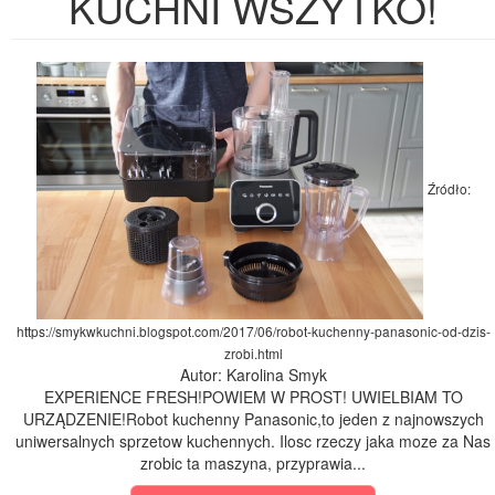
KUCHNI WSZYTKO!
Źródło:
https://smykwkuchni.blogspot.com/2017/06/robot-kuchenny-panasonic-od-dzis-
zrobi.html
Autor: Karolina Smyk
EXPERIENCE FRESH!POWIEM W PROST! UWIELBIAM TO
URZĄDZENIE!Robot kuchenny Panasonic,to jeden z najnowszych
uniwersalnych sprzetow kuchennych. Ilosc rzeczy jaka moze za Nas
zrobic ta maszyna, przyprawia...