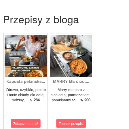
Przepisy z bloga
Kapusta pekińska...
MARRY ME orzo,...
Zdrowe, szybkie, proste
Marry me orzo z
i tanie obiady dla całej
cieciorką, parmezanem i
rodziny,...
⇖ 284
pomidorami to...
⇖ 200
Zobacz przepis!
Zobacz przepis!