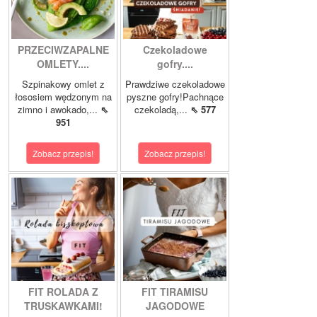
PRZECIWZAPALNE
Czekoladowe
OMLETY....
gofry....
Szpinakowy omlet z
Prawdziwe czekoladowe
łososiem wędzonym na
pyszne gofry!Pachnące
zimno i awokado,...
⇖
czekoladą,...
⇖ 577
951
Zobacz przepis!
Zobacz przepis!
FIT ROLADA Z
FIT TIRAMISU
TRUSKAWKAMI!
JAGODOWE