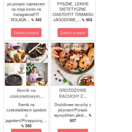
po przepis zapraszam
PYSZNE, LEKKIE
na moje konto na
DIETETYCZNE
InstagramieFIT
CIASTO!FIT TIRAMISU
ROLADA...
⇖ 542
JAGODOWE,...
⇖ 603
Zobacz przepis!
Zobacz przepis!
Sernik na
DROŻDŻOWE
czekoladowym...
RACUCHY Z...
Sernik na
Drożdżowe racuchy z
czekoladowym spodzie
jeżynami!Przepis
z
wymyśliłam jakiś...
⇖
jagodami!Przepyszny,...
607
⇖ 555