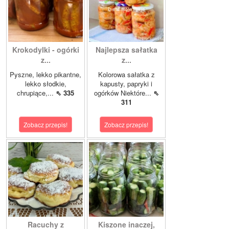
Krokodylki - ogórki
Najlepsza sałatka
z...
z...
Pyszne, lekko pikantne,
Kolorowa sałatka z
lekko słodkie,
kapusty, papryki i
chrupiące,...
⇖ 335
ogórków Niektóre...
⇖
311
Zobacz przepis!
Zobacz przepis!
Racuchy z
Kiszone inaczej,