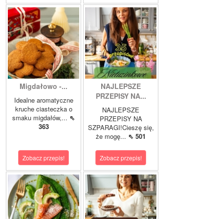
Migdałowo -...
NAJLEPSZE
PRZEPISY NA...
Idealne aromatyczne
kruche ciasteczka o
NAJLEPSZE
smaku migdałów,...
⇖
PRZEPISY NA
363
SZPARAGI!Cieszę się,
że mogę...
⇖ 501
Zobacz przepis!
Zobacz przepis!