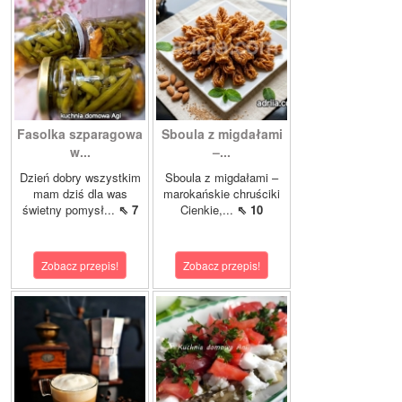
Fasolka szparagowa
Sboula z migdałami
w...
–...
Dzień dobry wszystkim
Sboula z migdałami –
mam dziś dla was
marokańskie chruściki
świetny pomysł...
⇖ 7
Cienkie,...
⇖ 10
Zobacz przepis!
Zobacz przepis!