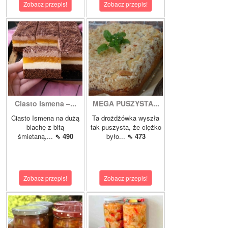
Zobacz przepis!
Zobacz przepis!
Ciasto Ismena –...
MEGA PUSZYSTA...
Ciasto Ismena na dużą
Ta drożdżówka wyszła
blachę z bitą
tak puszysta, że ciężko
śmietaną,...
⇖ 490
było...
⇖ 473
Zobacz przepis!
Zobacz przepis!