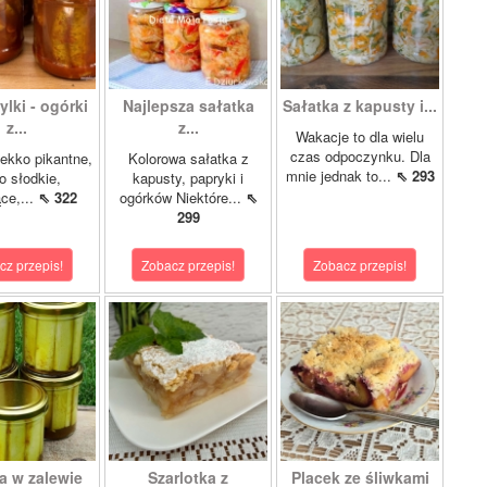
lki - ogórki
Najlepsza sałatka
Sałatka z kapusty i...
z...
z...
Wakacje to dla wielu
czas odpoczynku. Dla
ekko pikantne,
Kolorowa sałatka z
mnie jednak to...
⇖ 293
o słodkie,
kapusty, papryki i
ce,...
⇖ 322
ogórków Niektóre...
⇖
299
cz przepis!
Zobacz przepis!
Zobacz przepis!
a w zalewie
Szarlotka z
Placek ze śliwkami