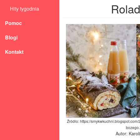
Rolad
Hity tygodnia
Pomoc
Blogi
Kontakt
Źródło: https://smykwkuchni.blogspot.com/
bozego.
Autor: Karo