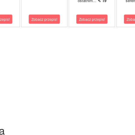
ostatnim...
⇖ 19
sere
zepis!
Zobacz przepis!
Zobacz przepis!
Zoba
a