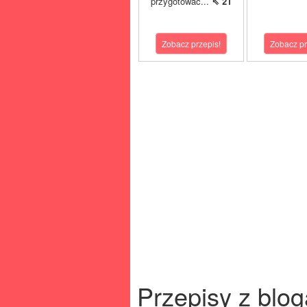
przygotować...
⇖ 21
Zobacz przepis!
Zobacz pr
Przepisy z blog