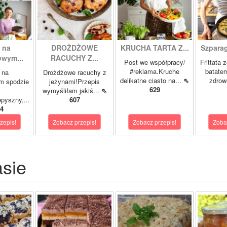
 na
DROŻDŻOWE
KRUCHA TARTA Z...
Szparagi
owym...
RACUCHY Z...
Post we współpracy/
Frittata 
#reklama.Kruche
batatem
 na
Drożdżowe racuchy z
delikatne ciasto na...
⇖
zdrowe
m spodzie
jeżynami!Przepis
629
wymyśliłam jakiś...
⇖
pyszny,...
607
4
zepis!
Zobacz przepis!
Zobacz przepis!
Zoba
asie