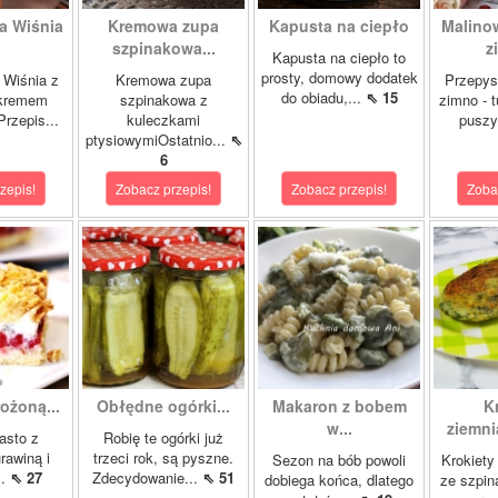
a Wiśnia
Kremowa zupa
Kapusta na ciepło
Malino
szpinakowa...
z
Kapusta na ciepło to
prosty, domowy dodatek
 Wiśnia z
Kremowa zupa
Przepys
do obiadu,...
⇖ 15
 kremem
szpinakowa z
zimno - 
rzepis...
kuleczkami
puszy
ptysiowymiOstatnio...
⇖
6
zepis!
Zobacz przepis!
Zobacz przepis!
Zoba
ożoną...
Obłędne ogórki...
Makaron z bobem
K
w...
ziemni
asto z
Robię te ogórki już
rawiną i
trzeci rok, są pyszne.
Sezon na bób powoli
Krokiety
..
⇖ 27
Zdecydowanie...
⇖ 51
dobiega końca, dlatego
ze szpin