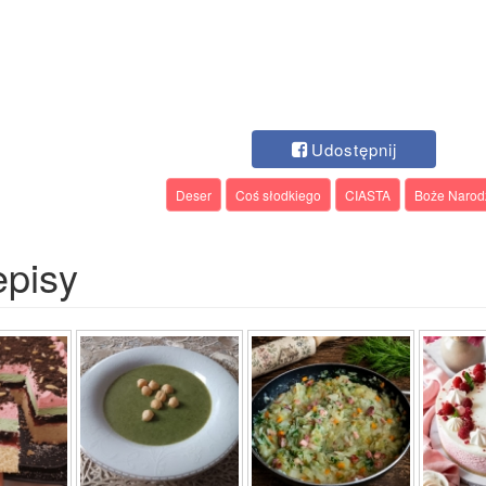
Udostępnij
Deser
Coś słodkiego
CIASTA
Boże Narod
episy