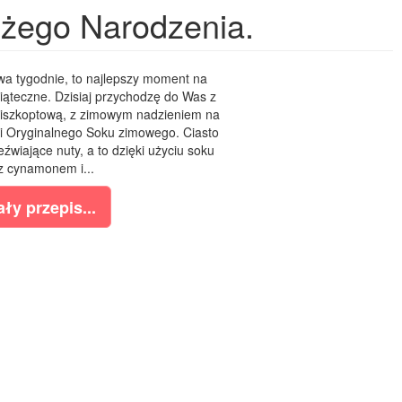
ożego Narodzenia.
a tygodnie, to najlepszy moment na
wiąteczne. Dzisiaj przychodzę do Was z
biszkoptową, z zimowym nadzieniem na
i Oryginalnego Soku zimowego. Ciasto
zeźwiające nuty, a to dzięki użyciu soku
z cynamonem i...
ły przepis...