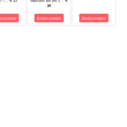
m –...
⇖ 27
owocami ale ten z...
⇖
30
cz przepis!
Zobacz przepis!
Zobacz przepis!