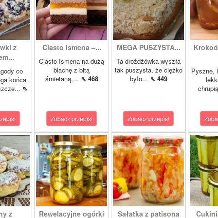
wki z
Ciasto Ismena –...
MEGA PUSZYSTA...
Krokody
m...
Ciasto Ismena na dużą
Ta drożdżówka wyszła
blachę z bitą
tak puszysta, że ciężko
agody co
Pyszne, l
śmietaną,...
⇖ 468
było...
⇖ 449
ega końca
lekk
szcze...
⇖
chrupią
zepis!
Zobacz przepis!
Zobacz przepis!
Zoba
hy z
Rewelacyjne ogórki
Sałatka z patisona
Cukini