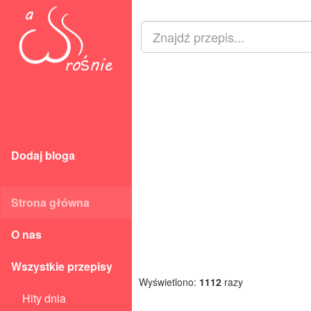
Dodaj bloga
Strona główna
O nas
Wszystkie przepisy
Wyświetlono:
1112
razy
Hity dnia