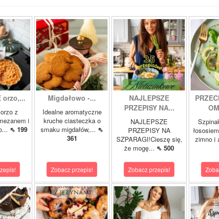
orzo,...
Migdałowo -...
NAJLEPSZE
PRZEC
PRZEPISY NA...
OM
orzo z
Idealne aromatyczne
rmezanem i
kruche ciasteczka o
NAJLEPSZE
Szpina
o...
⇖ 199
smaku migdałów,...
⇖
PRZEPISY NA
łososie
361
SZPARAGI!Cieszę się,
zimno i
że mogę...
⇖ 500
zepis!
Zobacz przepis!
Zobacz przepis!
Zoba