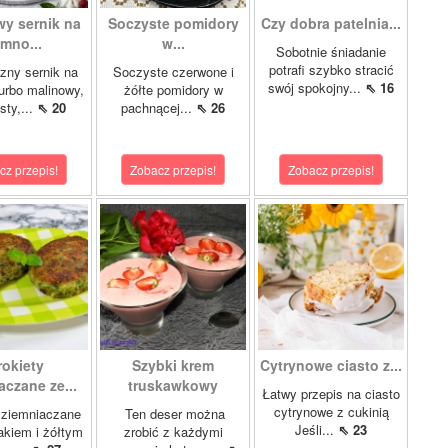
wy sernik na
Soczyste pomidory
Czy dobra patelnia...
imno...
w...
Sobotnie śniadanie
potrafi szybko stracić
zny sernik na
Soczyste czerwone i
swój spokojny...
⇖ 16
turbo malinowy,
żółte pomidory w
sty,...
⇖ 20
pachnącej...
⇖ 26
cz przepis!
Zobacz przepis!
Zobacz przepis!
rokiety
Szybki krem
Cytrynowe ciasto z...
aczane ze...
truskawkowy
Łatwy przepis na ciasto
cytrynowe z cukinią
 ziemniaczane
Ten deser można
Jeśli...
⇖ 23
akiem i żółtym
zrobić z każdymi