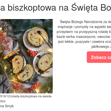
a biszkoptowa na Święta B
Święta Bożego Narodzenia za dw
inspiracje i pomysły na wypieki ś
przepisem na przepyszną roladę 
bazie serka mascarpone, owoców 
jest lekkie, puszyste i zawiera or
jabłkowego 
Zobacz ca
2019/12/rolada-biszkoptowa-na-swieta-
html
lina Smyk