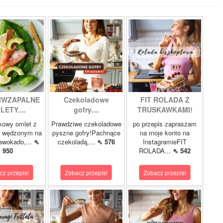
IWZAPALNE
Czekoladowe
FIT ROLADA Z
LETY....
gofry....
TRUSKAWKAMI!
kowy omlet z
Prawdziwe czekoladowe
po przepis zapraszam
m wędzonym na
pyszne gofry!Pachnące
na moje konto na
 awokado,...
⇖
czekoladą,...
⇖ 576
InstagramieFIT
950
ROLADA...
⇖ 542
cz przepis!
Zobacz przepis!
Zobacz przepis!