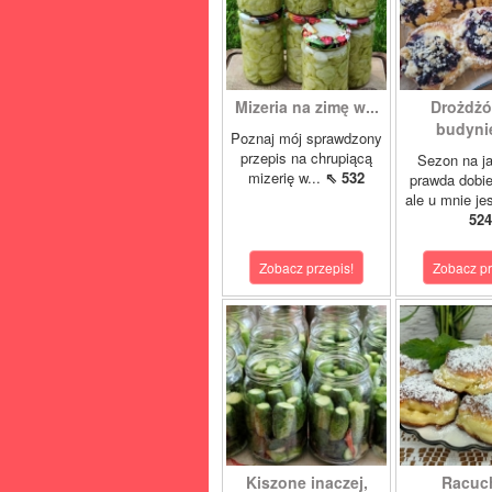
Mizeria na zimę w...
Drożdżó
budynie
Poznaj mój sprawdzony
przepis na chrupiącą
Sezon na j
mizerię w...
⇖ 532
prawda dobi
ale u mnie je
524
Zobacz przepis!
Zobacz pr
Kiszone inaczej,
Racuc