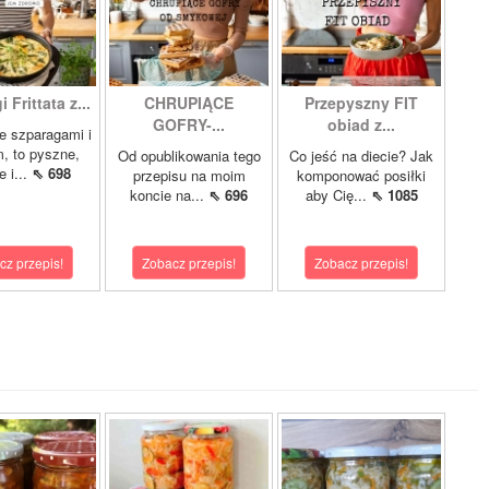
 Frittata z...
CHRUPIĄCE
Przepyszny FIT
GOFRY-...
obiad z...
ze szparagami i
, to pyszne,
Od opublikowania tego
Co jeść na diecie? Jak
 i...
⇖ 698
przepisu na moim
komponować posiłki
koncie na...
⇖ 696
aby Cię...
⇖ 1085
cz przepis!
Zobacz przepis!
Zobacz przepis!