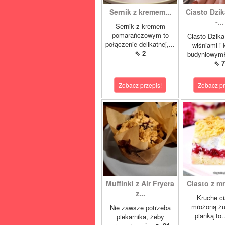
Sernik z kremem...
Ciasto Dzik
-...
Sernik z kremem
pomarańczowym to
Ciasto Dzika
połączenie delikatnej,...
wiśniami i
⇖ 2
budyniowymP
⇖ 7
Zobacz przepis!
Zobacz pr
Muffinki z Air Fryera
Ciasto z mr
z...
Kruche ci
mrożoną żu
Nie zawsze potrzeba
pianką to.
piekarnika, żeby