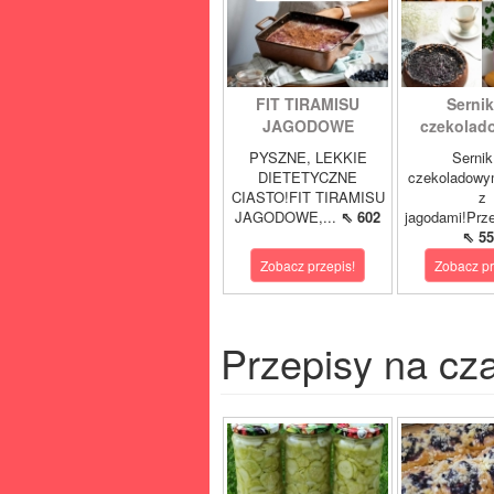
FIT TIRAMISU
Sernik
JAGODOWE
czekolad
PYSZNE, LEKKIE
Sernik
DIETETYCZNE
czekoladowy
CIASTO!FIT TIRAMISU
z
JAGODOWE,...
⇖ 602
jagodami!Prze
⇖ 55
Zobacz przepis!
Zobacz pr
Przepisy na cz