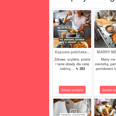
Kapusta pekińska...
MARRY ME 
Zdrowe, szybkie, proste
Marry me 
i tanie obiady dla całej
cieciorką, pa
rodziny,...
⇖ 283
pomidorami t
Zobacz przepis!
Zobacz pr