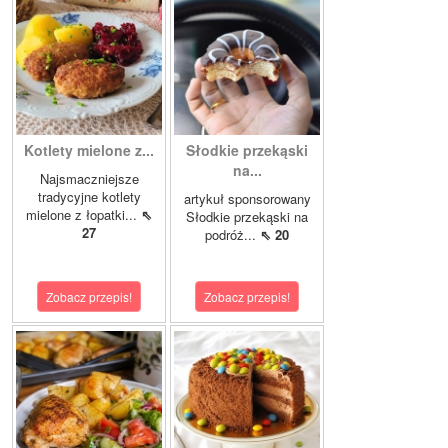
Kotlety mielone z...
Słodkie przekąski
na...
Najsmaczniejsze
tradycyjne kotlety
artykuł sponsorowany
mielone z łopatki...
⇖
Słodkie przekąski na
27
podróż...
⇖ 20
Zobacz przepis!
Zobacz przepis!