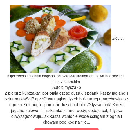
Źródło:
https://wesolakuchnia.blogspot.com/2013/01/rolada-drobiowa-nadziewana-
pora-z-kasza.html
Autor: mysza75
2 piersi z kurczaka1 por biala czesc duza½ szklanki kaszy jaglanej1
lyzka maslaSolPieprzOliwa1 jajko6 lyzek bulki tartej1 marchewka1/5
ogorka zielonego1 pomidor duzy1 cebula1/2 lyzka maki Kasze
jaglana zalewam 1 szklanka zimnej wody, dodaje sol, 1 lyzke
oliwyzagotowuje.Jak kasza wchlonie wode sciagam z ognia i
chowam pod koc na 1 g...