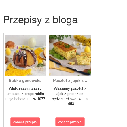
Przepisy z bloga
Babka genewska
Pasztet z jajek z...
Wielkanocna baba z
Wiosenny pasztet z
przepisu którego robiła
jajek z groszkiem
moja babcia, i...
⇖ 1077
będzie królował w...
⇖
1453
Zobacz przepis!
Zobacz przepis!