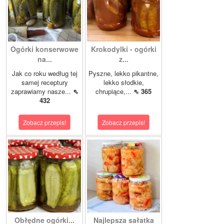
Ogórki konserwowe
Krokodylki - ogórki
na...
z...
Jak co roku według tej
Pyszne, lekko pikantne,
samej receptury
lekko słodkie,
zaprawiamy nasze...
⇖
chrupiące,...
⇖ 365
432
Zobacz przepis!
Zobacz przepis!
Obłędne ogórki...
Najlepsza sałatka