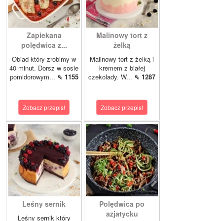
Zapiekana
Malinowy tort z
polędwica z...
żelką
Obiad który zrobimy w
Malinowy tort z żelką i
40 minut. Dorsz w sosie
kremem z białej
pomidorowym...
⇖ 1155
czekolady. W...
⇖ 1287
Zobacz przepis!
Zobacz przepis!
Leśny sernik
Polędwica po
azjatycku
Leśny sernik który