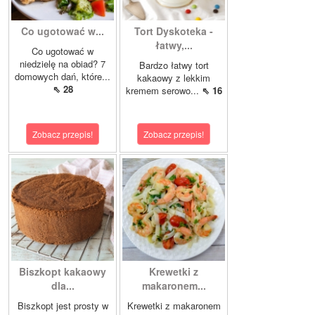
Co ugotować w...
Tort Dyskoteka -
łatwy,...
Co ugotować w
niedzielę na obiad? 7
Bardzo łatwy tort
domowych dań, które...
kakaowy z lekkim
⇖ 28
kremem serowo...
⇖ 16
Zobacz przepis!
Zobacz przepis!
Biszkopt kakaowy
Krewetki z
dla...
makaronem...
Biszkopt jest prosty w
Krewetki z makaronem