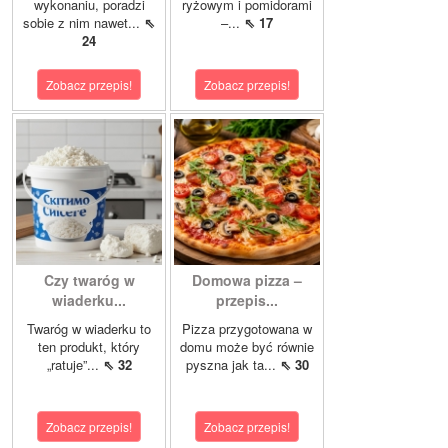
wykonaniu, poradzi
ryżowym i pomidorami
sobie z nim nawet...
⇖
–...
⇖ 17
24
Zobacz przepis!
Zobacz przepis!
Czy twaróg w
Domowa pizza –
wiaderku...
przepis...
Twaróg w wiaderku to
Pizza przygotowana w
ten produkt, który
domu może być równie
„ratuje”...
⇖ 32
pyszna jak ta...
⇖ 30
Zobacz przepis!
Zobacz przepis!