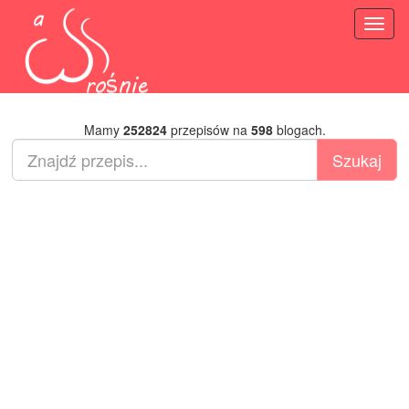
Toggl
naviga
Mamy
252824
przepisów na
598
blogach.