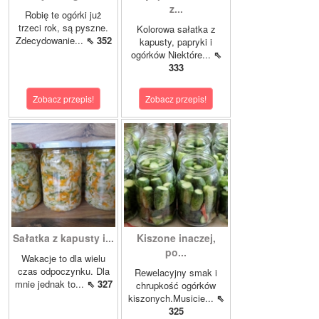
z...
Robię te ogórki już
trzeci rok, są pyszne.
Kolorowa sałatka z
Zdecydowanie...
⇖ 352
kapusty, papryki i
ogórków Niektóre...
⇖
333
Zobacz przepis!
Zobacz przepis!
Sałatka z kapusty i...
Kiszone inaczej,
po...
Wakacje to dla wielu
czas odpoczynku. Dla
Rewelacyjny smak i
mnie jednak to...
⇖ 327
chrupkość ogórków
kiszonych.Musicie...
⇖
325