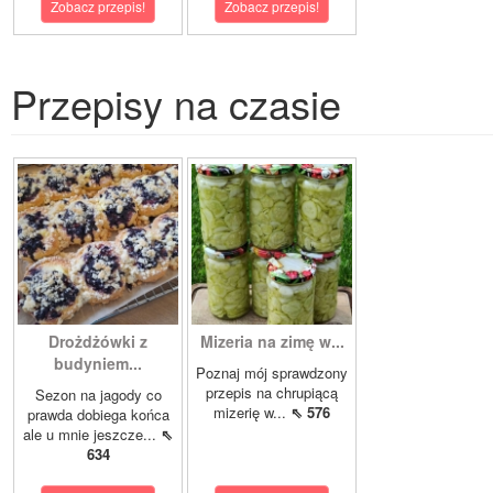
Zobacz przepis!
Zobacz przepis!
Przepisy na czasie
Drożdżówki z
Mizeria na zimę w...
budyniem...
Poznaj mój sprawdzony
przepis na chrupiącą
Sezon na jagody co
mizerię w...
⇖ 576
prawda dobiega końca
ale u mnie jeszcze...
⇖
634