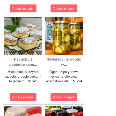
Zobacz przepis!
Zobacz przepis!
Racuchy z
Rewelacyjne ogórki
papierówkami...
w...
Mięciutkie, puszyste
Ogórki z przyprawą
racuchy z papierówkami
gyros to ciekawa
to jeden z...
⇖ 323
alternatywa dla...
⇖ 294
Zobacz przepis!
Zobacz przepis!