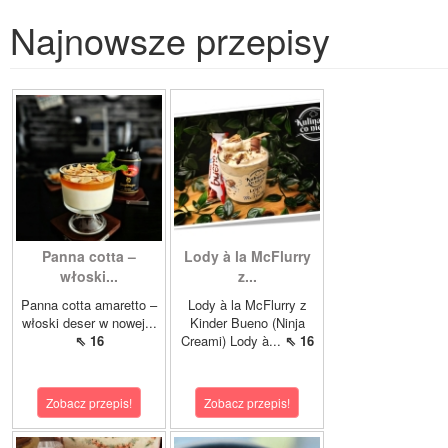
Najnowsze przepisy
Panna cotta –
Lody à la McFlurry
włoski...
z...
Panna cotta amaretto –
Lody à la McFlurry z
włoski deser w nowej...
Kinder Bueno (Ninja
⇖ 16
Creami) Lody à...
⇖ 16
Zobacz przepis!
Zobacz przepis!