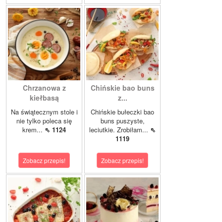
Chrzanowa z
Chińskie bao buns
kiełbasą
z...
Na świątecznym stole i
Chińskie bułeczki bao
nie tylko poleca się
buns puszyste,
krem...
⇖ 1124
leciutkie. Zrobiłam...
⇖
1119
Zobacz przepis!
Zobacz przepis!