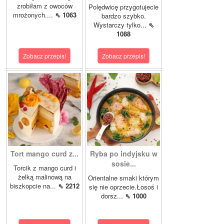
zrobiłam z owoców
Polędwicę przygotujecie
mrożonych....
⇖ 1063
bardzo szybko.
Wystarczy tylko...
⇖
1088
Zobacz przepis!
Zobacz przepis!
Tort mango curd z...
Ryba po indyjsku w
sosie...
Torcik z mango curd i
żelką malinową na
Orientalne smaki którym
biszkopcie na...
⇖ 2212
się nie oprzecie.Łosoś i
dorsz...
⇖ 1000