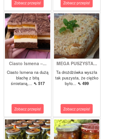
Zobacz przepis!
Zobacz przepis!
Ciasto Ismena –...
MEGA PUSZYSTA...
Ciasto Ismena na dużą
Ta drożdżówka wyszła
blachę z bitą
tak puszysta, że ciężko
śmietaną,...
⇖ 517
było...
⇖ 499
Zobacz przepis!
Zobacz przepis!