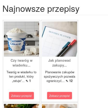
Najnowsze przepisy
Czy twaróg w
Jak planować
wiaderku...
zakupy...
Twaróg w wiaderku to
Planowanie zakupów
ten produkt, który
spożywczych pozwala
„ratuje”...
⇖ 1
ograniczyć...
⇖ 12
Zobacz przepis!
Zobacz przepis!