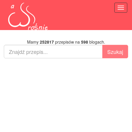
Toggl
naviga
Mamy
252817
przepisów na
598
blogach.