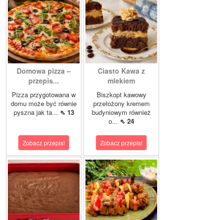
Domowa pizza –
Ciasto Kawa z
przepis...
mlekiem
Pizza przygotowana w
Biszkopt kawowy
domu może być równie
przełożony kremem
pyszna jak ta...
⇖ 13
budyniowym również
o...
⇖ 24
Zobacz przepis!
Zobacz przepis!