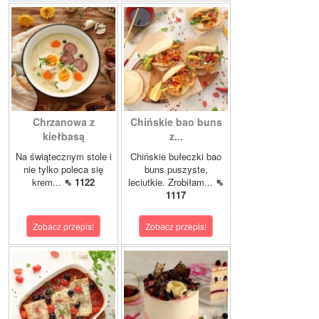
Chrzanowa z
Chińskie bao buns
kiełbasą
z...
Na świątecznym stole i
Chińskie bułeczki bao
nie tylko poleca się
buns puszyste,
krem...
⇖ 1122
leciutkie. Zrobiłam...
⇖
1117
Zobacz przepis!
Zobacz przepis!