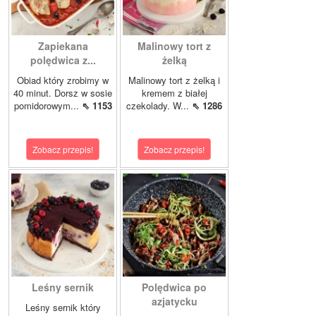
Zapiekana
Malinowy tort z
polędwica z...
żelką
Obiad który zrobimy w
Malinowy tort z żelką i
40 minut. Dorsz w sosie
kremem z białej
pomidorowym...
⇖ 1153
czekolady. W...
⇖ 1286
Zobacz przepis!
Zobacz przepis!
Leśny sernik
Polędwica po
azjatycku
Leśny sernik który