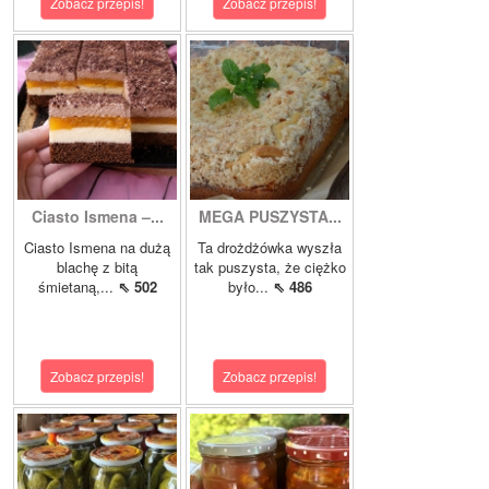
Zobacz przepis!
Zobacz przepis!
Ciasto Ismena –...
MEGA PUSZYSTA...
Ciasto Ismena na dużą
Ta drożdżówka wyszła
blachę z bitą
tak puszysta, że ciężko
śmietaną,...
⇖ 502
było...
⇖ 486
Zobacz przepis!
Zobacz przepis!