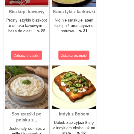
Biszkopt kawowy
Szaszłyki z karkówki
Prosty, szybki biszkopt
Nic nie smakuje latem
o smaku kawowym -
lepiej niż aromatyczne
baza do ciast...
⇖ 22
potrawy...
⇖ 31
Zobacz przepis!
Zobacz przepis!
Sos tzatziki po
Indyk z Bobem
polsku z...
Bobek zaprzyjaźnił się
z indykiem chyba już na
Doskonały do mięs z
stałe....
⇖ 32
grilla i kanapek z