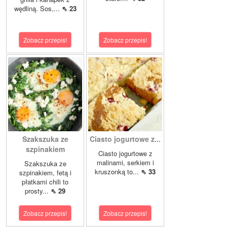
wędliną. Sos,...
⇖ 23
Zobacz przepis!
Zobacz przepis!
Szakszuka ze
Ciasto jogurtowe z...
szpinakiem
Ciasto jogurtowe z
malinami, serkiem i
Szakszuka ze
kruszonką to...
⇖ 33
szpinakiem, fetą i
płatkami chili to
prosty...
⇖ 29
Zobacz przepis!
Zobacz przepis!