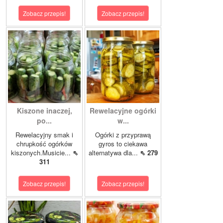
Zobacz przepis!
Zobacz przepis!
Kiszone inaczej,
Rewelacyjne ogórki
po...
w...
Rewelacyjny smak i
Ogórki z przyprawą
chrupkość ogórków
gyros to ciekawa
kiszonych.Musicie...
⇖
alternatywa dla...
⇖ 279
311
Zobacz przepis!
Zobacz przepis!