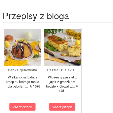
Przepisy z bloga
Babka genewska
Pasztet z jajek z...
Wielkanocna baba z
Wiosenny pasztet z
przepisu którego robiła
jajek z groszkiem
moja babcia, i...
⇖ 1076
będzie królował w...
⇖
1451
Zobacz przepis!
Zobacz przepis!