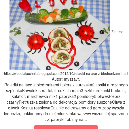
Źródło:
https://wesolakuchnia.blogspot.com/2012/10/roladki-na-ace-z-biedronkami.html
Autor: mysza75
Roladki na lace z biedronkami1 piers z kurczaka2 kostki mrozonego
szpinakuKawalek sera feta1 cukinia mala3 lyzki mrozonki brokulu,
kalafior, marchewka mix1 papryka2 pomidory5 oliwekPieprz
czarnyPietruszka zielona do dekoracji2 pomidory suszoneOliwa z
oliwek Kostka rosolowaCukinie odkrawamy od gory zeby wyszla
lodeczka, nakladamy do niej mieszanke warzyw wczesniej sparzona
. Z papryki robimy na...