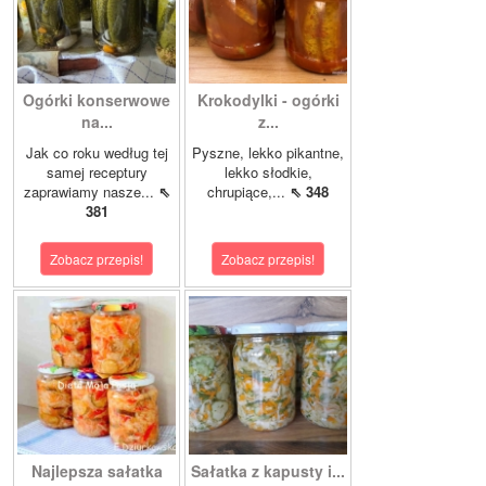
Ogórki konserwowe
Krokodylki - ogórki
na...
z...
Jak co roku według tej
Pyszne, lekko pikantne,
samej receptury
lekko słodkie,
zaprawiamy nasze...
⇖
chrupiące,...
⇖ 348
381
Zobacz przepis!
Zobacz przepis!
Najlepsza sałatka
Sałatka z kapusty i...