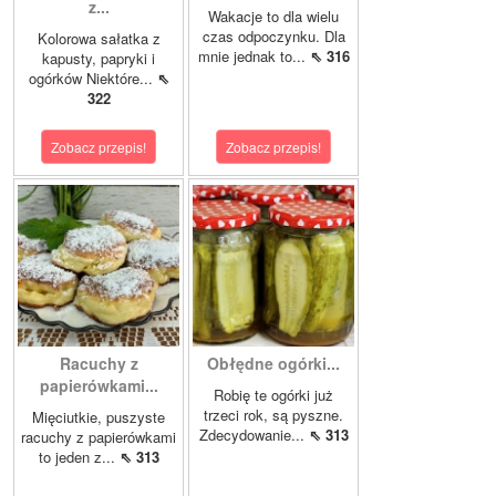
z...
Wakacje to dla wielu
czas odpoczynku. Dla
Kolorowa sałatka z
mnie jednak to...
⇖ 316
kapusty, papryki i
ogórków Niektóre...
⇖
322
Zobacz przepis!
Zobacz przepis!
Racuchy z
Obłędne ogórki...
papierówkami...
Robię te ogórki już
trzeci rok, są pyszne.
Mięciutkie, puszyste
Zdecydowanie...
⇖ 313
racuchy z papierówkami
to jeden z...
⇖ 313