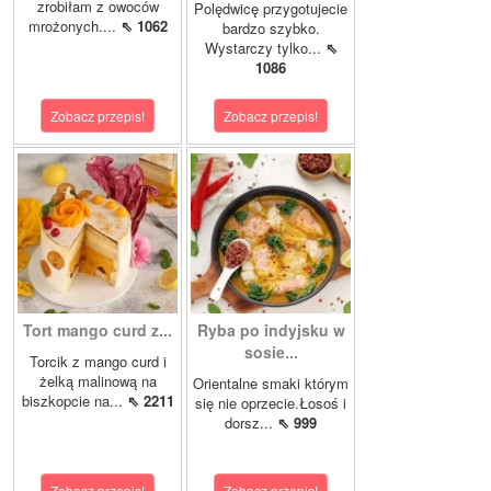
zrobiłam z owoców
Polędwicę przygotujecie
mrożonych....
⇖ 1062
bardzo szybko.
Wystarczy tylko...
⇖
1086
Zobacz przepis!
Zobacz przepis!
Tort mango curd z...
Ryba po indyjsku w
sosie...
Torcik z mango curd i
żelką malinową na
Orientalne smaki którym
biszkopcie na...
⇖ 2211
się nie oprzecie.Łosoś i
dorsz...
⇖ 999
Zobacz przepis!
Zobacz przepis!