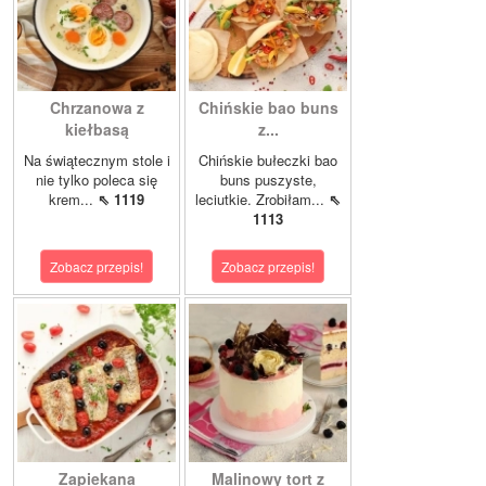
Chrzanowa z
Chińskie bao buns
kiełbasą
z...
Na świątecznym stole i
Chińskie bułeczki bao
nie tylko poleca się
buns puszyste,
krem...
⇖ 1119
leciutkie. Zrobiłam...
⇖
1113
Zobacz przepis!
Zobacz przepis!
Zapiekana
Malinowy tort z