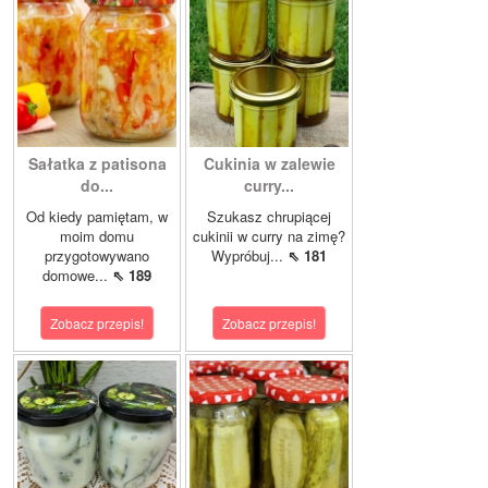
Sałatka z patisona
Cukinia w zalewie
do...
curry...
Od kiedy pamiętam, w
Szukasz chrupiącej
moim domu
cukinii w curry na zimę?
przygotowywano
Wypróbuj...
⇖ 181
domowe...
⇖ 189
Zobacz przepis!
Zobacz przepis!