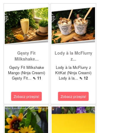
Gęsty Fit
Lody à la McFlurry
Milkshake...
z...
Gęsty Fit Milkshake
Lody à la McFlurry z
Mango (Ninja Creami)
KitKat (Ninja Creami)
Gęsty Fit...
⇖ 11
Lody à la...
⇖ 12
Zobacz przepis!
Zobacz przepis!