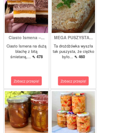
Ciasto Ismena –...
MEGA PUSZYSTA...
Ciasto Ismena na dużą
Ta drożdżówka wyszła
blachę z bitą
tak puszysta, że ciężko
śmietaną,...
⇖ 478
było...
⇖ 460
Zobacz przepis!
Zobacz przepis!