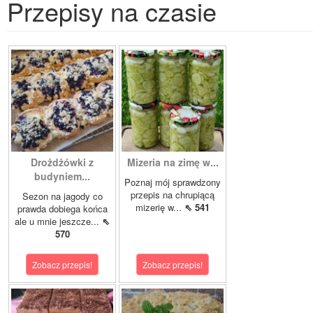
Przepisy na czasie
Drożdżówki z
Mizeria na zimę w...
budyniem...
Poznaj mój sprawdzony
przepis na chrupiącą
Sezon na jagody co
mizerię w...
⇖ 541
prawda dobiega końca
ale u mnie jeszcze...
⇖
570
Zobacz przepis!
Zobacz przepis!