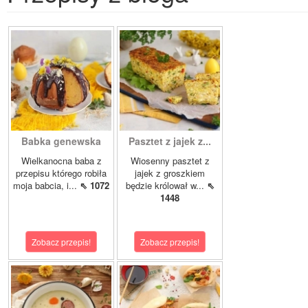
Babka genewska
Pasztet z jajek z...
Wielkanocna baba z
Wiosenny pasztet z
przepisu którego robiła
jajek z groszkiem
moja babcia, i...
⇖ 1072
będzie królował w...
⇖
1448
Zobacz przepis!
Zobacz przepis!