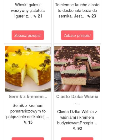
Włoski gulasz
To ciemne kruche ciasto
warzywny „ratatuia
to doskonała baza do
ligure” z...
⇖ 21
sernika. Jest...
⇖ 23
Zobacz przepis!
Zobacz przepis!
Sernik z kremem...
Ciasto Dzika Wiśnia
-...
Sernik z kremem
pomarańczowym to
Ciasto Dzika Wiśnia z
połączenie delikatnej,...
wiśniami i kremem
⇖ 15
budyniowymPrzepis...
⇖ 92