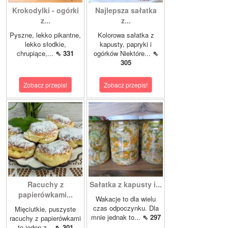
Krokodylki - ogórki
Najlepsza sałatka
z...
z...
Pyszne, lekko pikantne,
Kolorowa sałatka z
lekko słodkie,
kapusty, papryki i
chrupiące,...
⇖ 331
ogórków Niektóre...
⇖
305
Zobacz przepis!
Zobacz przepis!
Racuchy z
Sałatka z kapusty i...
papierówkami...
Wakacje to dla wielu
czas odpoczynku. Dla
Mięciutkie, puszyste
mnie jednak to...
⇖ 297
racuchy z papierówkami
to jeden z...
⇖ 301