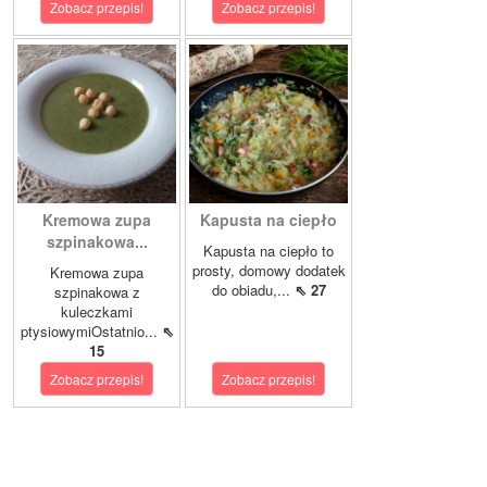
Zobacz przepis!
Zobacz przepis!
Kremowa zupa
Kapusta na ciepło
szpinakowa...
Kapusta na ciepło to
prosty, domowy dodatek
Kremowa zupa
do obiadu,...
⇖ 27
szpinakowa z
kuleczkami
ptysiowymiOstatnio...
⇖
15
Zobacz przepis!
Zobacz przepis!