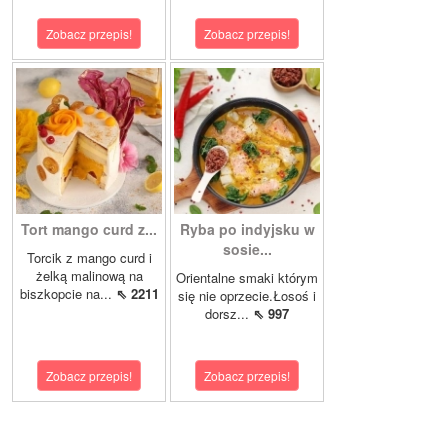
Zobacz przepis!
Zobacz przepis!
Tort mango curd z...
Ryba po indyjsku w
sosie...
Torcik z mango curd i
żelką malinową na
Orientalne smaki którym
biszkopcie na...
⇖ 2211
się nie oprzecie.Łosoś i
dorsz...
⇖ 997
Zobacz przepis!
Zobacz przepis!