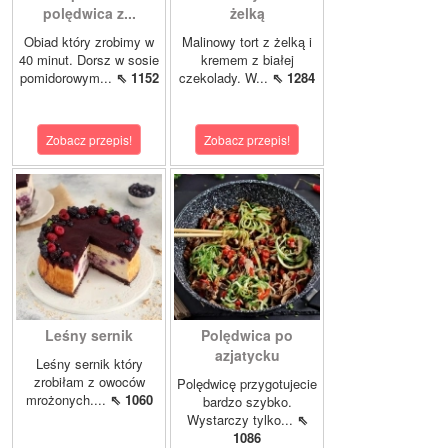
polędwica z...
żelką
Obiad który zrobimy w
Malinowy tort z żelką i
40 minut. Dorsz w sosie
kremem z białej
pomidorowym...
⇖ 1152
czekolady. W...
⇖ 1284
Zobacz przepis!
Zobacz przepis!
Leśny sernik
Polędwica po
azjatycku
Leśny sernik który
zrobiłam z owoców
Polędwicę przygotujecie
mrożonych....
⇖ 1060
bardzo szybko.
Wystarczy tylko...
⇖
1086