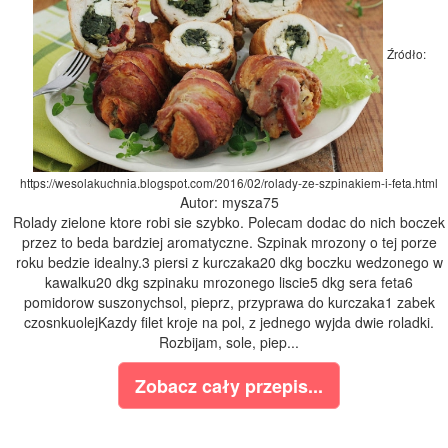
Źródło:
https://wesolakuchnia.blogspot.com/2016/02/rolady-ze-szpinakiem-i-feta.html
Autor: mysza75
Rolady zielone ktore robi sie szybko. Polecam dodac do nich boczek
przez to beda bardziej aromatyczne. Szpinak mrozony o tej porze
roku bedzie idealny.3 piersi z kurczaka20 dkg boczku wedzonego w
kawalku20 dkg szpinaku mrozonego liscie5 dkg sera feta6
pomidorow suszonychsol, pieprz, przyprawa do kurczaka1 zabek
czosnkuolejKazdy filet kroje na pol, z jednego wyjda dwie roladki.
Rozbijam, sole, piep...
Zobacz cały przepis...