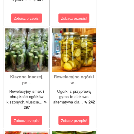
Zobacz przepis!
Zobacz przepis!
Kiszone inaczej,
Rewelacyjne ogórki
po...
w...
Rewelacyjny smak i
Ogórki z przyprawą
chrupkość ogórków
gyros to ciekawa
kiszonych.Musicie...
⇖
alternatywa dla...
⇖ 242
297
Zobacz przepis!
Zobacz przepis!