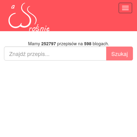
Toggl
naviga
Mamy
252797
przepisów na
598
blogach.