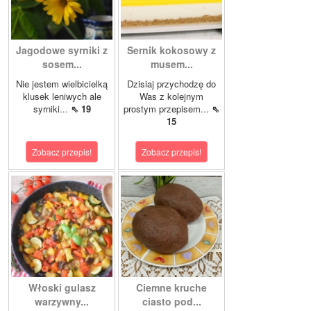
Jagodowe syrniki z
Sernik kokosowy z
sosem...
musem...
Nie jestem wielbicielką
Dzisiaj przychodzę do
klusek leniwych ale
Was z kolejnym
syrniki...
⇖ 19
prostym przepisem...
⇖
15
Zobacz przepis!
Zobacz przepis!
Włoski gulasz
Ciemne kruche
warzywny...
ciasto pod...