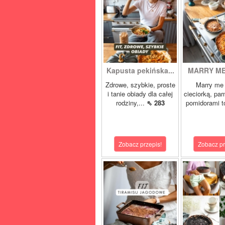
Kapusta pekińska...
MARRY ME 
Zdrowe, szybkie, proste
Marry me 
i tanie obiady dla całej
cieciorką, pa
rodziny,...
⇖ 283
pomidorami t
Zobacz przepis!
Zobacz pr