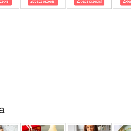
zepis!
Zobacz przepis!
Zobacz przepis!
Zoba
a