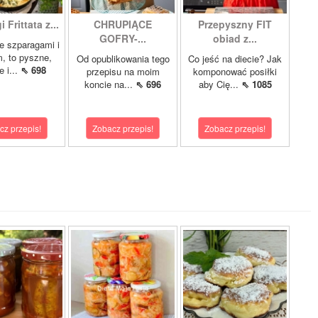
 Frittata z...
CHRUPIĄCE
Przepyszny FIT
GOFRY-...
obiad z...
ze szparagami i
, to pyszne,
Od opublikowania tego
Co jeść na diecie? Jak
 i...
⇖ 698
przepisu na moim
komponować posiłki
koncie na...
⇖ 696
aby Cię...
⇖ 1085
cz przepis!
Zobacz przepis!
Zobacz przepis!