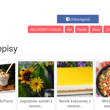
Udostępnij
WIECZORNY POSIŁEK
Ryż
Risotto
Obiad
LU
episy
McFlurry
Jagodowe syrniki z
Sernik kokosowy z
Włos
sosem...
musem...
war