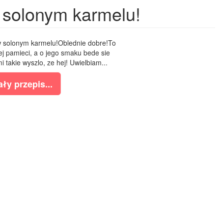
 solonym karmelu!
w solonym karmelu!Oblednie dobre!To
ej pamieci, a o jego smaku bede sie
takie wyszlo, ze hej! Uwielbiam...
ły przepis...