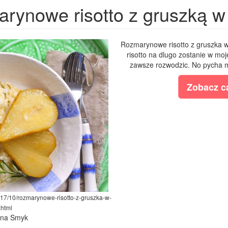
rynowe risotto z gruszką w
Rozmarynowe risotto z gruszka 
risotto na dlugo zostanie w moj
zawsze rozwodzic. No pycha mi 
Zobacz ca
017/10/rozmarynowe-risotto-z-gruszka-w-
.html
lina Smyk