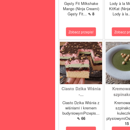
Gęsty Fit Milkshake
Lody à la M
Mango (Ninja Creami)
KitKat (Ninj
Gęsty Fit...
⇖ 8
Lody à la.
Zobacz przepis!
Zobacz pr
Ciasto Dzika Wiśnia
Kremowa
-...
szpinako
Ciasto Dzika Wiśnia z
Kremowa
wiśniami i kremem
szpinak
budyniowymPrzepis...
kulecz
⇖ 66
ptysiowymiOst
15