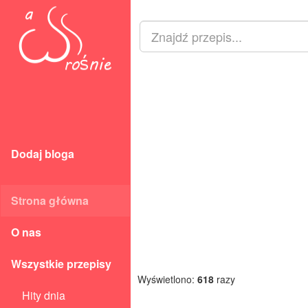
Dodaj bloga
Strona główna
O nas
Wszystkie przepisy
Wyświetlono:
618
razy
Hity dnia