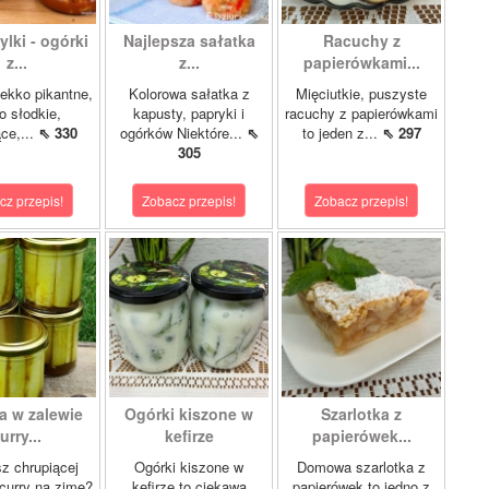
lki - ogórki
Najlepsza sałatka
Racuchy z
z...
z...
papierówkami...
ekko pikantne,
Kolorowa sałatka z
Mięciutkie, puszyste
o słodkie,
kapusty, papryki i
racuchy z papierówkami
ce,...
⇖ 330
ogórków Niektóre...
⇖
to jeden z...
⇖ 297
305
cz przepis!
Zobacz przepis!
Zobacz przepis!
a w zalewie
Ogórki kiszone w
Szarlotka z
urry...
kefirze
papierówek...
z chrupiącej
Ogórki kiszone w
Domowa szarlotka z
 curry na zimę?
kefirze to ciekawa
papierówek to jedno z