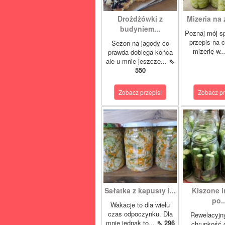
Drożdżówki z
Mizeria na 
budyniem...
Poznaj mój s
przepis na 
Sezon na jagody co
mizerię w.
prawda dobiega końca
ale u mnie jeszcze...
⇖
550
Zobacz przepis!
Zobacz pr
Sałatka z kapusty i...
Kiszone i
po..
Wakacje to dla wielu
czas odpoczynku. Dla
Rewelacyjn
mnie jednak to...
⇖ 296
chrupkość 