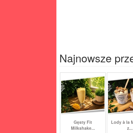
Najnowsze prz
Gęsty Fit
Lody à la 
Milkshake...
z...