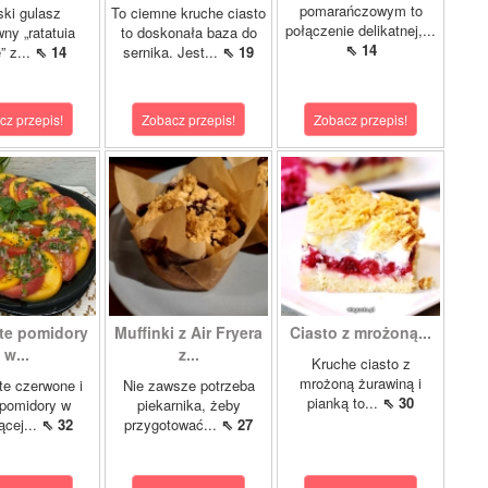
pomarańczowym to
ki gulasz
To ciemne kruche ciasto
połączenie delikatnej,...
ny „ratatuia
to doskonała baza do
⇖ 14
e” z...
⇖ 14
sernika. Jest...
⇖ 19
cz przepis!
Zobacz przepis!
Zobacz przepis!
te pomidory
Muffinki z Air Fryera
Ciasto z mrożoną...
w...
z...
Kruche ciasto z
mrożoną żurawiną i
e czerwone i
Nie zawsze potrzeba
pianką to...
⇖ 30
 pomidory w
piekarnika, żeby
ącej...
⇖ 32
przygotować...
⇖ 27