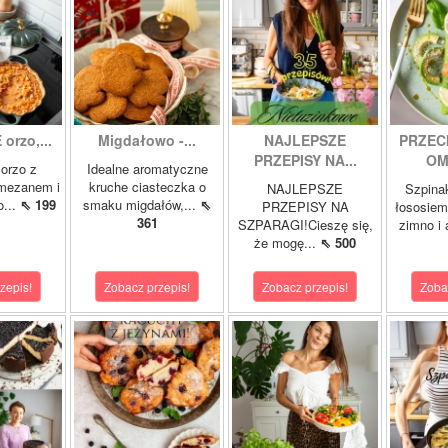
orzo,...
Migdałowo -...
NAJLEPSZE
PRZEC
PRZEPISY NA...
OM
orzo z
Idealne aromatyczne
rmezanem i
kruche ciasteczka o
NAJLEPSZE
Szpina
o...
⇖ 199
smaku migdałów,...
⇖
PRZEPISY NA
łososie
361
SZPARAGI!Cieszę się,
zimno i
że mogę...
⇖ 500
zepis!
Zobacz przepis!
Zobacz przepis!
Zoba