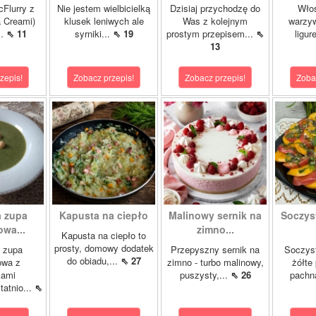
cFlurry z
Nie jestem wielbicielką
Dzisiaj przychodzę do
Włos
a Creami)
klusek leniwych ale
Was z kolejnym
warzyw
..
⇖ 11
syrniki...
⇖ 19
prostym przepisem...
⇖
ligur
13
zepis!
Zobacz przepis!
Zobacz przepis!
Zoba
 zupa
Kapusta na ciepło
Malinowy sernik na
Soczys
wa...
zimno...
Kapusta na ciepło to
prosty, domowy dodatek
 zupa
Przepyszny sernik na
Soczyst
do obiadu,...
⇖ 27
owa z
zimno - turbo malinowy,
żółte
kami
puszysty,...
⇖ 26
pachn
atnio...
⇖