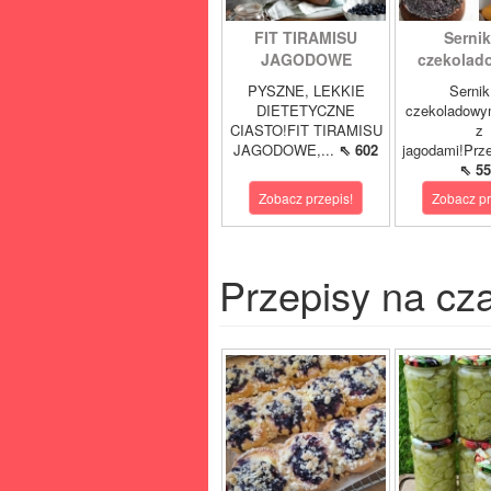
FIT TIRAMISU
Sernik
JAGODOWE
czekolad
PYSZNE, LEKKIE
Sernik
DIETETYCZNE
czekoladowy
CIASTO!FIT TIRAMISU
z
JAGODOWE,...
⇖ 602
jagodami!Prze
⇖ 55
Zobacz przepis!
Zobacz pr
Przepisy na cz