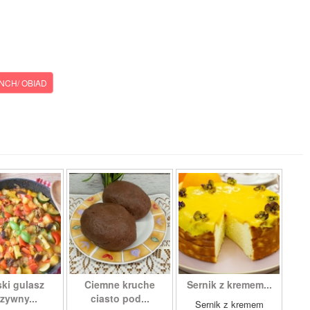
NCH/ OBIAD
ki gulasz
Ciemne kruche
Sernik z kremem...
zywny...
ciasto pod...
Sernik z kremem