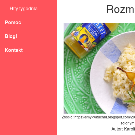
Rozma
Hity tygodnia
Pomoc
Blogi
Kontakt
Źródło: https://smykwkuchni.blogspot.com/2
solonym
Autor: Karo