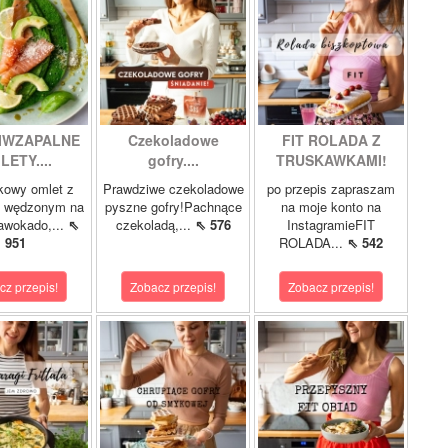
IWZAPALNE
Czekoladowe
FIT ROLADA Z
LETY....
gofry....
TRUSKAWKAMI!
kowy omlet z
Prawdziwe czekoladowe
po przepis zapraszam
m wędzonym na
pyszne gofry!Pachnące
na moje konto na
 awokado,...
⇖
czekoladą,...
⇖ 576
InstagramieFIT
951
ROLADA...
⇖ 542
cz przepis!
Zobacz przepis!
Zobacz przepis!