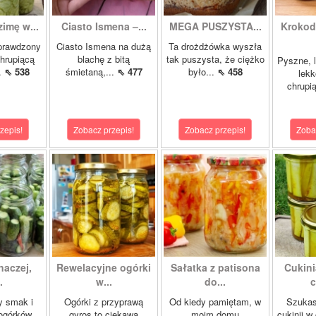
zimę w...
Ciasto Ismena –...
MEGA PUSZYSTA...
Krokody
prawdzony
Ciasto Ismena na dużą
Ta drożdżówka wyszła
chrupiącą
blachę z bitą
tak puszysta, że ciężko
Pyszne, l
..
⇖ 538
śmietaną,...
⇖ 477
było...
⇖ 458
lekk
chrupią
zepis!
Zobacz przepis!
Zobacz przepis!
Zoba
naczej,
Rewelacyjne ogórki
Sałatka z patisona
Cukini
.
w...
do...
c
y smak i
Ogórki z przyprawą
Od kiedy pamiętam, w
Szukas
ogórków
gyros to ciekawa
moim domu
cukinii w