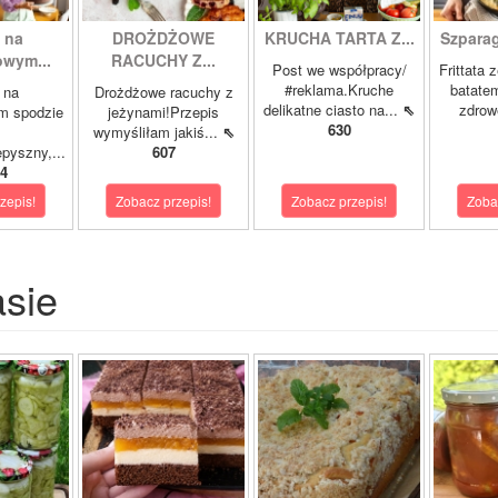
 na
DROŻDŻOWE
KRUCHA TARTA Z...
Szparagi
owym...
RACUCHY Z...
Post we współpracy/
Frittata 
#reklama.Kruche
batatem
 na
Drożdżowe racuchy z
delikatne ciasto na...
⇖
zdrowe
m spodzie
jeżynami!Przepis
630
wymyśliłam jakiś...
⇖
pyszny,...
607
4
zepis!
Zobacz przepis!
Zobacz przepis!
Zoba
asie