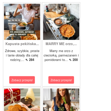
Kapusta pekińska...
MARRY ME orzo,...
Zdrowe, szybkie, proste
Marry me orzo z
i tanie obiady dla całej
cieciorką, parmezanem i
rodziny,...
⇖ 284
pomidorami to...
⇖ 200
Zobacz przepis!
Zobacz przepis!