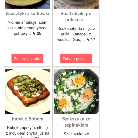
Szaszłyki z karkówki
Sos tzatziki po
polsku z...
Nic nie smakuje latem
lepiej niż aromatyczne
Doskonały do mięs z
potrawy...
⇖ 26
grilla i kanapek z
wędliną. Sos,...
⇖ 17
Zobacz przepis!
Zobacz przepis!
Indyk z Bobem
Szakszuka ze
szpinakiem
Bobek zaprzyjaźnił się
z indykiem chyba już na
Szakszuka ze