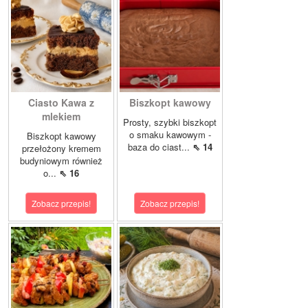
Ciasto Kawa z
Biszkopt kawowy
mlekiem
Prosty, szybki biszkopt
o smaku kawowym -
Biszkopt kawowy
baza do ciast...
⇖ 14
przełożony kremem
budyniowym również
o...
⇖ 16
Zobacz przepis!
Zobacz przepis!