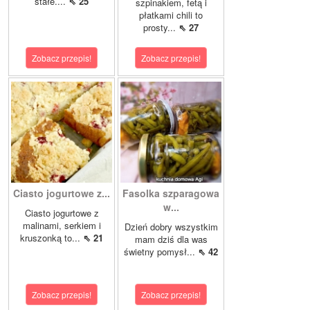
stałe....
⇖ 25
szpinakiem, fetą i
płatkami chili to
prosty...
⇖ 27
Zobacz przepis!
Zobacz przepis!
Ciasto jogurtowe z...
Fasolka szparagowa
w...
Ciasto jogurtowe z
malinami, serkiem i
Dzień dobry wszystkim
kruszonką to...
⇖ 21
mam dziś dla was
świetny pomysł...
⇖ 42
Zobacz przepis!
Zobacz przepis!