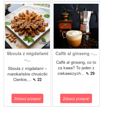
Sboula z migdałami
Caffè al ginseng –...
–...
Caffè al ginseng, co to
za kawa? To jeden z
Sboula z migdałami –
ciekawszych...
⇖ 29
marokańskie chruściki
Cienkie,...
⇖ 22
Zobacz przepis!
Zobacz przepis!