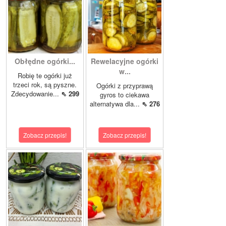
Obłędne ogórki...
Rewelacyjne ogórki
w...
Robię te ogórki już
trzeci rok, są pyszne.
Ogórki z przyprawą
Zdecydowanie...
⇖ 299
gyros to ciekawa
alternatywa dla...
⇖ 276
Zobacz przepis!
Zobacz przepis!