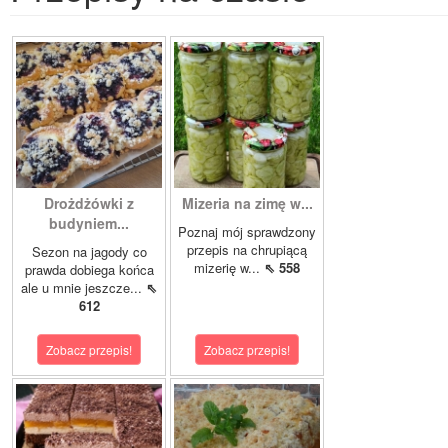
Drożdżówki z
Mizeria na zimę w...
budyniem...
Poznaj mój sprawdzony
przepis na chrupiącą
Sezon na jagody co
mizerię w...
⇖ 558
prawda dobiega końca
ale u mnie jeszcze...
⇖
612
Zobacz przepis!
Zobacz przepis!