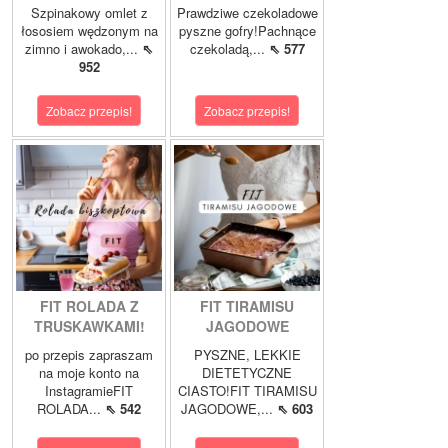
Szpinakowy omlet z
Prawdziwe czekoladowe
łososiem wędzonym na
pyszne gofry!Pachnące
zimno i awokado,...
⇖
czekoladą,...
⇖ 577
952
Zobacz przepis!
Zobacz przepis!
FIT ROLADA Z
FIT TIRAMISU
TRUSKAWKAMI!
JAGODOWE
po przepis zapraszam
PYSZNE, LEKKIE
na moje konto na
DIETETYCZNE
InstagramieFIT
CIASTO!FIT TIRAMISU
ROLADA...
⇖ 542
JAGODOWE,...
⇖ 603