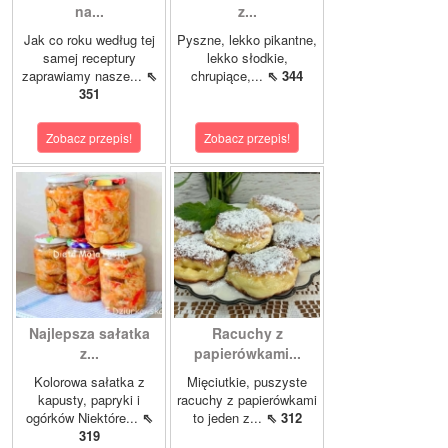
na...
z...
Jak co roku według tej
Pyszne, lekko pikantne,
samej receptury
lekko słodkie,
zaprawiamy nasze...
⇖
chrupiące,...
⇖ 344
351
Zobacz przepis!
Zobacz przepis!
Najlepsza sałatka
Racuchy z
z...
papierówkami...
Kolorowa sałatka z
Mięciutkie, puszyste
kapusty, papryki i
racuchy z papierówkami
ogórków Niektóre...
⇖
to jeden z...
⇖ 312
319