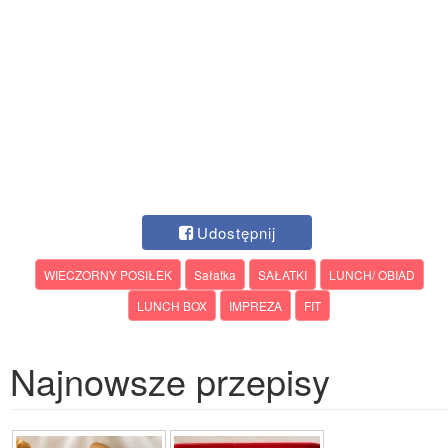
Udostępnij
WIECZORNY POSIŁEK
Sałatka
SAŁATKI
LUNCH/ OBIAD
LUNCH BOX
IMPREZA
FIT
Najnowsze przepisy