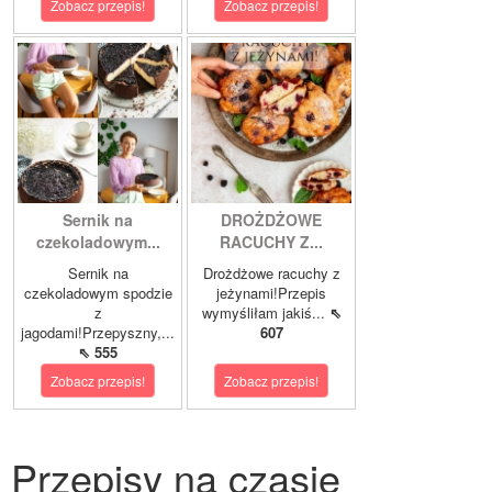
Zobacz przepis!
Zobacz przepis!
Sernik na
DROŻDŻOWE
czekoladowym...
RACUCHY Z...
Sernik na
Drożdżowe racuchy z
czekoladowym spodzie
jeżynami!Przepis
z
wymyśliłam jakiś...
⇖
jagodami!Przepyszny,...
607
⇖ 555
Zobacz przepis!
Zobacz przepis!
Przepisy na czasie