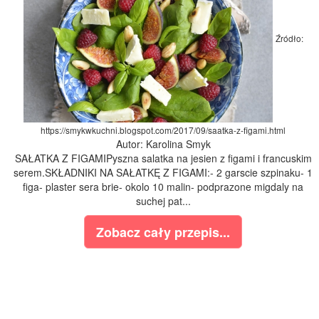
Źródło:
https://smykwkuchni.blogspot.com/2017/09/saatka-z-figami.html
Autor: Karolina Smyk
SAŁATKA Z FIGAMIPyszna salatka na jesien z figami i francuskim
serem.SKŁADNIKI NA SAŁATKĘ Z FIGAMI:- 2 garscie szpinaku- 1
figa- plaster sera brie- okolo 10 malin- podprazone migdaly na
suchej pat...
Zobacz cały przepis...