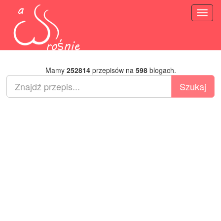
Toggl
naviga
Mamy
252814
przepisów na
598
blogach.