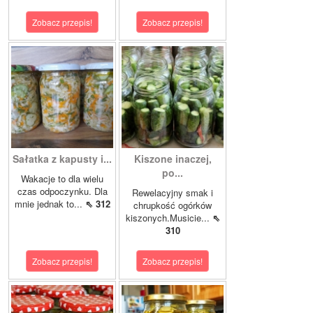
Zobacz przepis!
Zobacz przepis!
Sałatka z kapusty i...
Kiszone inaczej,
po...
Wakacje to dla wielu
czas odpoczynku. Dla
Rewelacyjny smak i
mnie jednak to...
⇖ 312
chrupkość ogórków
kiszonych.Musicie...
⇖
310
Zobacz przepis!
Zobacz przepis!