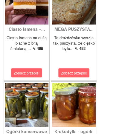
Ciasto Ismena –...
MEGA PUSZYSTA...
Ciasto Ismena na dużą
Ta drożdżówka wyszła
blachę z bitą
tak puszysta, że ciężko
śmietaną,...
⇖ 496
było...
⇖ 482
Zobacz przepis!
Zobacz przepis!
Ogórki konserwowe
Krokodylki - ogórki