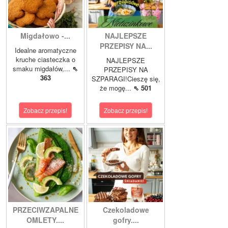
Migdałowo -...
NAJLEPSZE
PRZEPISY NA...
Idealne aromatyczne
kruche ciasteczka o
NAJLEPSZE
smaku migdałów,...
⇖
PRZEPISY NA
363
SZPARAGI!Cieszę się,
że mogę...
⇖ 501
Zobacz przepis!
Zobacz przepis!
PRZECIWZAPALNE
Czekoladowe
OMLETY....
gofry....