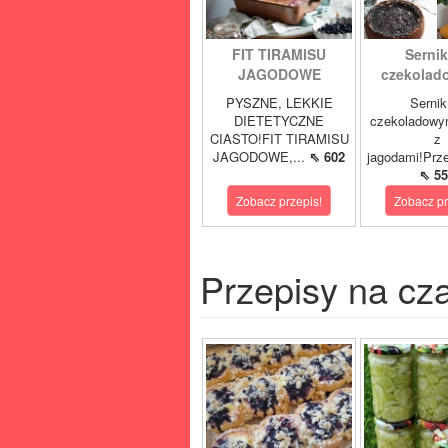
FIT TIRAMISU
Sernik
JAGODOWE
czekolad
PYSZNE, LEKKIE
Sernik
DIETETYCZNE
czekoladowy
CIASTO!FIT TIRAMISU
z
JAGODOWE,...
⇖ 602
jagodami!Prze
⇖ 55
Zobacz przepis!
Zobacz pr
Przepisy na cz