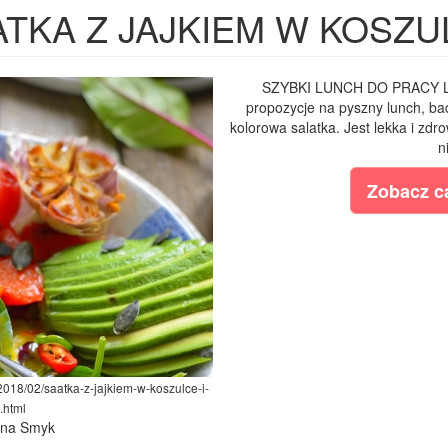
TKA Z JAJKIEM W KOSZU
SZYBKI LUNCH DO PRACY L
propozycje na pyszny lunch, bad
kolorowa salatka. Jest lekka i zdr
n
Zobacz ca
2018/02/saatka-z-jajkiem-w-koszulce-i-
.html
lina Smyk