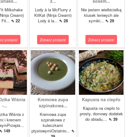
kshake...
z...
sosem...
it Milkshake
Lody à la McFlurry z
Nie jestem wielbicielką
Ninja Creami)
KitKat (Ninja Creami)
klusek leniwych ale
 Fit...
⇖ 22
Lody à la...
⇖ 28
syrniki...
⇖ 29
cz przepis!
Zobacz przepis!
Zobacz przepis!
Dzika Wiśnia
Kremowa zupa
Kapusta na ciepło
-...
szpinakowa...
Kapusta na ciepło to
prosty, domowy dodatek
zika Wiśnia z
Kremowa zupa
do obiadu,...
⇖ 39
mi i kremem
szpinakowa z
wymPrzepis...
kuleczkami
⇖ 149
ptysiowymiOstatnio...
⇖
29