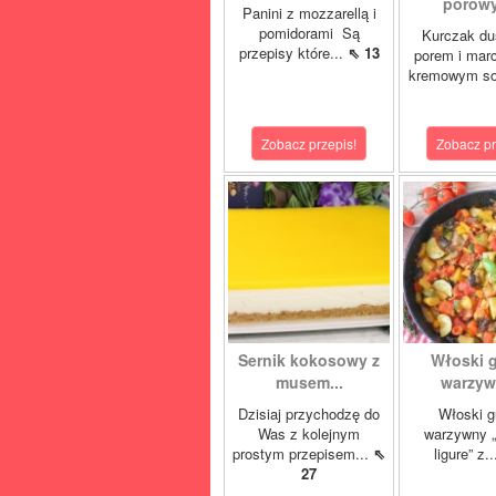
porowy
Panini z mozzarellą i
pomidorami Są
Kurczak du
przepisy które...
⇖ 13
porem i mar
kremowym so
Zobacz przepis!
Zobacz pr
Sernik kokosowy z
Włoski 
musem...
warzywn
Dzisiaj przychodzę do
Włoski g
Was z kolejnym
warzywny „
prostym przepisem...
⇖
ligure” z.
27