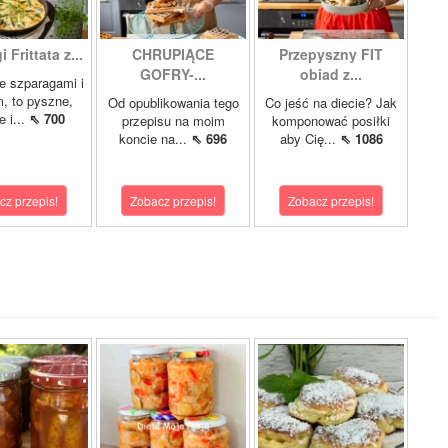
 Frittata z...
CHRUPIĄCE
Przepyszny FIT
GOFRY-...
obiad z...
ze szparagami i
, to pyszne,
Od opublikowania tego
Co jeść na diecie? Jak
 i...
⇖ 700
przepisu na moim
komponować posiłki
koncie na...
⇖ 696
aby Cię...
⇖ 1086
cz przepis!
Zobacz przepis!
Zobacz przepis!