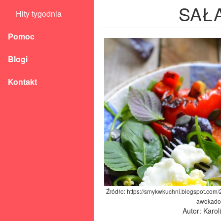
SAŁA
Hity tygodnia
Pomoc
Blogi
Kontakt
Źródło: https://smykwkuchni.blogspot.com/
awokado
Autor: Karo