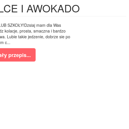
LCE I AWOKADO
UB SZKOŁY!Dzsiaj mam dla Was
z kolacje, prosta, smaczna i bardzo
owa. Lubie takie jedzenie, dobrze sie po
im c...
ły przepis...