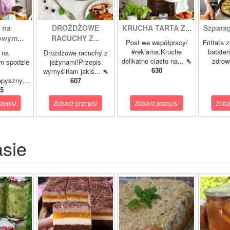
 na
DROŻDŻOWE
KRUCHA TARTA Z...
Szparagi
owym...
RACUCHY Z...
Post we współpracy/
Frittata 
#reklama.Kruche
batatem
 na
Drożdżowe racuchy z
delikatne ciasto na...
⇖
zdrowe
m spodzie
jeżynami!Przepis
630
wymyśliłam jakiś...
⇖
pyszny,...
607
5
zepis!
Zobacz przepis!
Zobacz przepis!
Zoba
asie