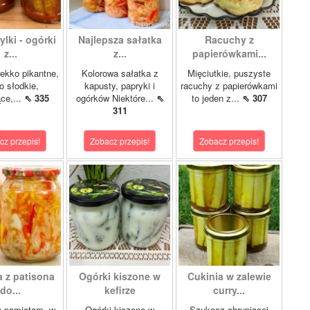
lki - ogórki
Najlepsza sałatka
Racuchy z
z...
z...
papierówkami...
ekko pikantne,
Kolorowa sałatka z
Mięciutkie, puszyste
o słodkie,
kapusty, papryki i
racuchy z papierówkami
ce,...
⇖ 335
ogórków Niektóre...
⇖
to jeden z...
⇖ 307
311
cz przepis!
Zobacz przepis!
Zobacz przepis!
a z patisona
Ogórki kiszone w
Cukinia w zalewie
do...
kefirze
curry...
y pamiętam, w
Ogórki kiszone w
Szukasz chrupiącej