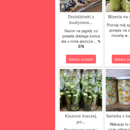
Drożdżówki z
Mizeria na 
budyniem...
Poznaj mój s
przepis na 
Sezon na jagody co
mizerię w.
prawda dobiega końca
ale u mnie jeszcze...
⇖
576
Zobacz przepis!
Zobacz pr
Kiszone inaczej,
Sałatka z ka
po...
Wakacje to 
czas odpocz
Rewelacyjny smak i