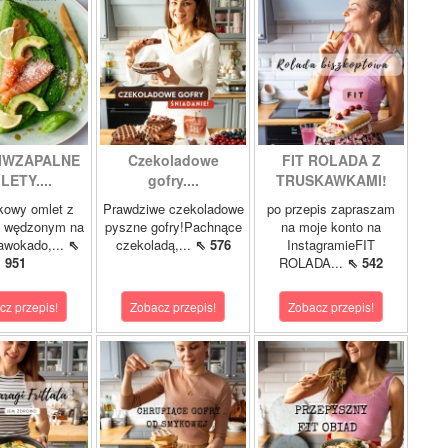
IWZAPALNE
Czekoladowe
FIT ROLADA Z
LETY....
gofry....
TRUSKAWKAMI!
kowy omlet z
Prawdziwe czekoladowe
po przepis zapraszam
m wędzonym na
pyszne gofry!Pachnące
na moje konto na
 awokado,...
⇖
czekoladą,...
⇖ 576
InstagramieFIT
951
ROLADA...
⇖ 542
cz przepis!
Zobacz przepis!
Zobacz przepis!