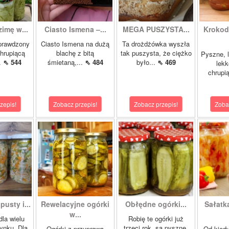
zimę w...
Ciasto Ismena –...
MEGA PUSZYSTA...
Krokody
prawdzony
Ciasto Ismena na dużą
Ta drożdżówka wyszła
chrupiącą
blachę z bitą
tak puszysta, że ciężko
Pyszne, l
..
⇖ 544
śmietaną,...
⇖ 484
było...
⇖ 469
lekk
chrupią
zepis!
Zobacz przepis!
Zobacz przepis!
Zoba
pusty i...
Rewelacyjne ogórki
Obłędne ogórki...
Sałatk
w...
dla wielu
Robię te ogórki już
ynku. Dla
trzeci rok, są pyszne.
Ogórki z przyprawą
Od kied