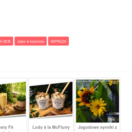
H BOX
Jajko w koszulce
IMPREZA
sty Fit
Lody à la McFlurry
Jagodowe syrniki z