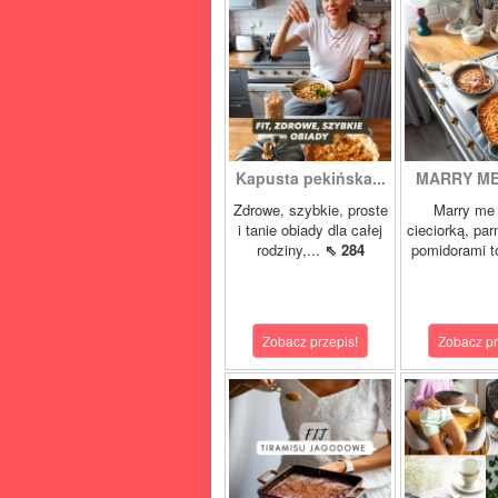
Kapusta pekińska...
MARRY ME 
Zdrowe, szybkie, proste
Marry me 
i tanie obiady dla całej
cieciorką, pa
rodziny,...
⇖ 284
pomidorami t
Zobacz przepis!
Zobacz pr