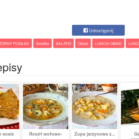
Udostępnij
ZORNY POSIŁEK
Sałatka
SAŁATKI
Obiad
LUNCH/ OBIAD
LUNC
episy
w sosie
Rosół wołowo-
Zupa jarzynowa z...
Gę