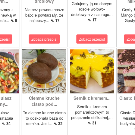
m...
drobiowy
Mil
Gotujemy ją na dobrym
rosole wołowo-
szony z
Nie bez powodu nasze
Gęsty F
drobiowym z naszego...
chewką w
babcie powtarzały, że
Mango (
⇖ 17
sie...
⇖ 9
najlepszy...
⇖ 17
Gęsty
zepis!
Zobacz przepis!
Zobacz przepis!
Zoba
gulasz
Ciemne kruche
Sernik z kremem...
Ciasto 
y...
ciasto pod...
Sernik z kremem
pomarańczowym to
ulasz
To ciemne kruche ciasto
Ciasto D
połączenie delikatnej,...
ratatuia
to doskonała baza do
wiśnia
⇖ 31
..
⇖ 34
sernika. Jest...
⇖ 32
budynio