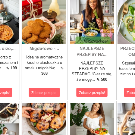
orzo,...
Migdałowo -...
NAJLEPSZE
PRZEC
PRZEPISY NA...
OM
orzo z
Idealne aromatyczne
rmezanem i
kruche ciasteczka o
NAJLEPSZE
Szpina
o...
⇖ 199
smaku migdałów,...
⇖
PRZEPISY NA
łososie
363
SZPARAGI!Cieszę się,
zimno i
że mogę...
⇖ 500
zepis!
Zobacz przepis!
Zobacz przepis!
Zoba