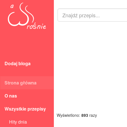
Dodaj bloga
Strona główna
O nas
Wszystkie przepisy
Wyświetlono:
893
razy
Hity dnia