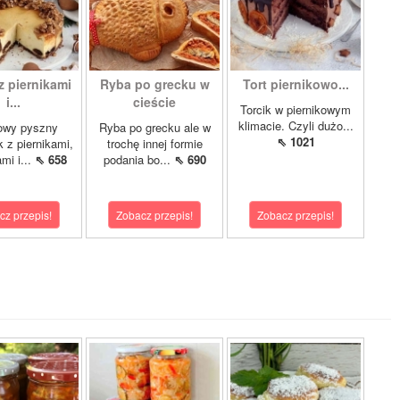
z piernikami
Ryba po grecku w
Tort piernikowo...
i...
cieście
Torcik w piernikowym
klimacie. Czyli dużo...
owy pyszny
Ryba po grecku ale w
⇖ 1021
k z piernikami,
trochę innej formie
mi i...
⇖ 658
podania bo...
⇖ 690
cz przepis!
Zobacz przepis!
Zobacz przepis!