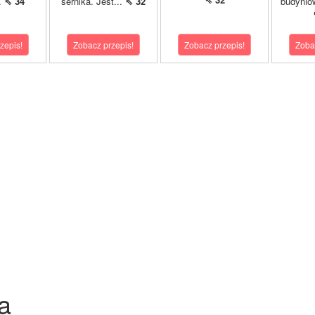
..
⇖ 34
sernika. Jest...
⇖ 32
budynio
zepis!
Zobacz przepis!
Zobacz przepis!
Zoba
a