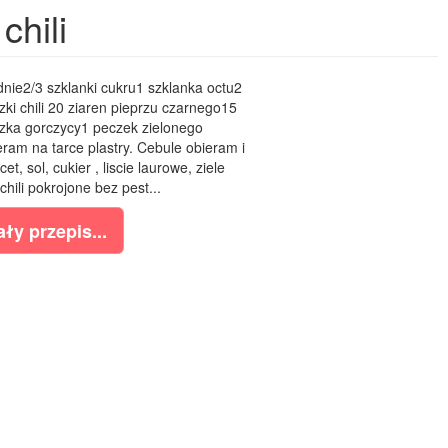
chili
nie2/3 szklanki cukru1 szklanka octu2
czki chili 20 ziaren pieprzu czarnego15
lyzka gorczycy1 peczek zielonego
ram na tarce plastry. Cebule obieram i
t, sol, cukier , liscie laurowe, ziele
chili pokrojone bez pest...
ły przepis...