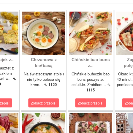
ajek z...
Chrzanowa z
Chińskie bao buns
Za
kiełbasą
z...
polę
asztet z
oszkiem
Na świątecznym stole i
Chińskie bułeczki bao
Obiad kt
wał w...
⇖
nie tylko poleca się
buns puszyste,
40 minut.
9
krem...
⇖ 1120
leciutkie. Zrobiłam...
⇖
pomidor
1115
zepis!
Zobacz przepis!
Zobacz przepis!
Zoba