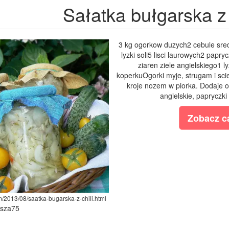
Sałatka bułgarska z 
3 kg ogorkow duzych2 cebule sred
lyzki soli5 lisci laurowych2 papry
ziaren ziele angielskiego1 
koperkuOgorki myje, strugam i scie
kroje nozem w piorka. Dodaje oce
angielskie, papryczki 
Zobacz ca
m/2013/08/saatka-bugarska-z-chili.html
ysza75