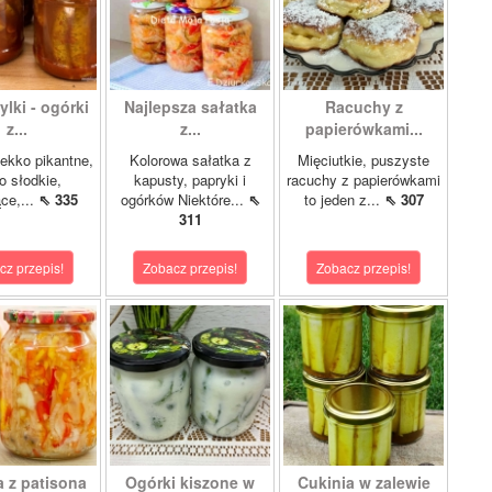
lki - ogórki
Najlepsza sałatka
Racuchy z
z...
z...
papierówkami...
ekko pikantne,
Kolorowa sałatka z
Mięciutkie, puszyste
o słodkie,
kapusty, papryki i
racuchy z papierówkami
ce,...
⇖ 335
ogórków Niektóre...
⇖
to jeden z...
⇖ 307
311
cz przepis!
Zobacz przepis!
Zobacz przepis!
a z patisona
Ogórki kiszone w
Cukinia w zalewie