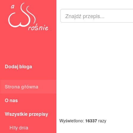
Dodaj bloga
Strona główna
O nas
Wszystkie przepisy
Wyświetlono:
16337
razy
Hity dnia