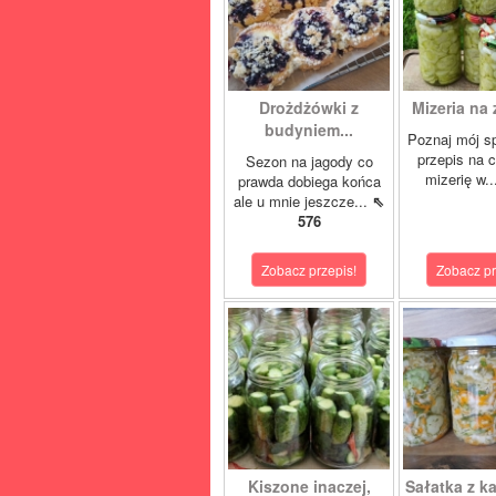
Drożdżówki z
Mizeria na 
budyniem...
Poznaj mój s
przepis na 
Sezon na jagody co
mizerię w.
prawda dobiega końca
ale u mnie jeszcze...
⇖
576
Zobacz przepis!
Zobacz pr
Kiszone inaczej,
Sałatka z ka