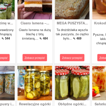
zimę w...
Ciasto Ismena –...
MEGA PUSZYSTA...
Krokody
prawdzony
Ciasto Ismena na dużą
Ta drożdżówka wyszła
chrupiącą
blachę z bitą
tak puszysta, że ciężko
Pyszne, l
..
⇖ 544
śmietaną,...
⇖ 484
było...
⇖ 469
lekk
chrupią
zepis!
Zobacz przepis!
Zobacz przepis!
Zoba
pusty i...
Rewelacyjne ogórki
Obłędne ogórki...
Sałatk