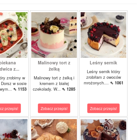
piekana
Malinowy tort z
Leśny sernik
dwica z...
żelką
Leśny sernik który
zrobiłam z owoców
óry zrobimy w
Malinowy tort z żelką i
mrożonych....
⇖ 1061
 Dorsz w sosie
kremem z białej
owym...
⇖ 1153
czekolady. W...
⇖ 1285
cz przepis!
Zobacz przepis!
Zobacz przepis!