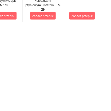
wymPrzepis...
kuleczkami
⇖ 152
ptysiowymiOstatnio...
⇖
29
cz przepis!
Zobacz przepis!
Zobacz przepis!