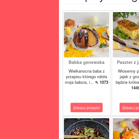
Babka genewska
Pasztet z j
Wielkanocna baba z
Wiosenny p
przepisu którego robiła
jajek z gr
moja babcia, i...
⇖ 1073
będzie królo
144
Zobacz przepis!
Zobacz pr