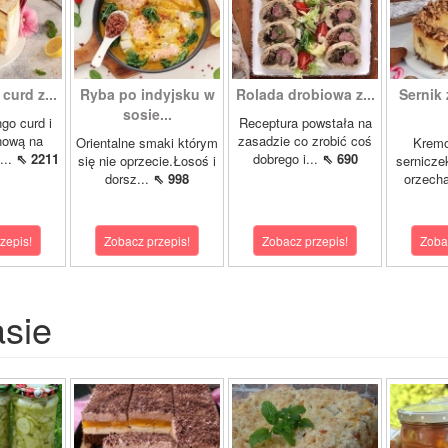
curd z...
Ryba po indyjsku w
Rolada drobiowa z...
Sernik 
sosie...
go curd i
Receptura powstała na
nową na
zasadzie co zrobić coś
Orientalne smaki którym
Krem
...
⇖ 2211
dobrego i...
⇖ 690
się nie oprzecie.Łosoś i
sernicze
dorsz...
⇖ 998
orzecha
zepis!
Zobacz przepis!
Zobacz przepis!
Zoba
asie