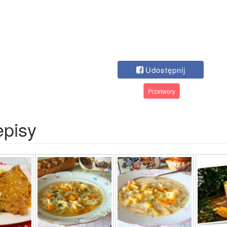
Udostępnij
Przetwory
episy