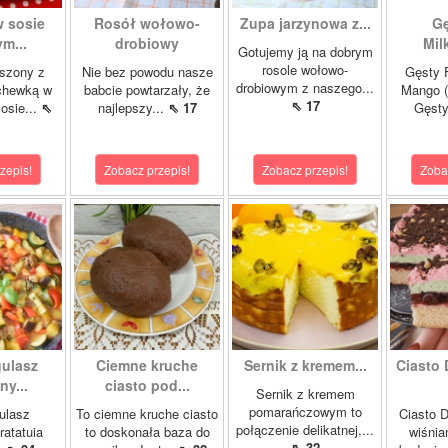
w sosie
Rosół wołowo-
Zupa jarzynowa z...
Gę
m...
drobiowy
Mil
Gotujemy ją na dobrym
rosole wołowo-
szony z
Nie bez powodu nasze
Gęsty F
drobiowym z naszego...
chewką w
babcie powtarzały, że
Mango (
⇖ 17
osie...
⇖
najlepszy...
⇖ 17
Gęsty
zepis!
Zobacz przepis!
Zobacz przepis!
Zoba
gulasz
Ciemne kruche
Sernik z kremem...
Ciasto 
y...
ciasto pod...
Sernik z kremem
pomarańczowym to
ulasz
To ciemne kruche ciasto
Ciasto D
połączenie delikatnej,...
ratatuia
to doskonała baza do
wiśnia
⇖ 32