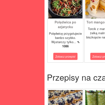
Polędwica po
Tort mango 
azjatycku
Torcik z man
żelką mali
Polędwicę przygotujecie
biszkopcie na
bardzo szybko.
Wystarczy tylko...
⇖
1086
Zobacz przepis!
Zobacz pr
Przepisy na cz