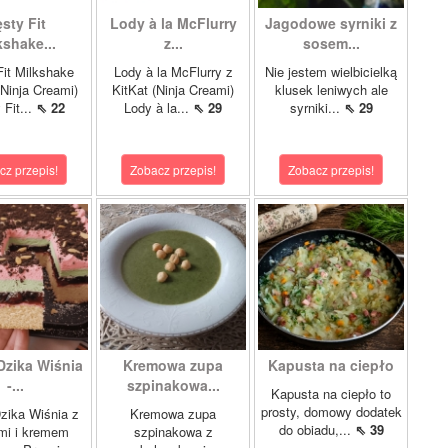
sty Fit
Lody à la McFlurry
Jagodowe syrniki z
kshake...
z...
sosem...
it Milkshake
Lody à la McFlurry z
Nie jestem wielbicielką
Ninja Creami)
KitKat (Ninja Creami)
klusek leniwych ale
 Fit...
⇖ 22
Lody à la...
⇖ 29
syrniki...
⇖ 29
cz przepis!
Zobacz przepis!
Zobacz przepis!
Dzika Wiśnia
Kremowa zupa
Kapusta na ciepło
-...
szpinakowa...
Kapusta na ciepło to
prosty, domowy dodatek
zika Wiśnia z
Kremowa zupa
do obiadu,...
⇖ 39
mi i kremem
szpinakowa z