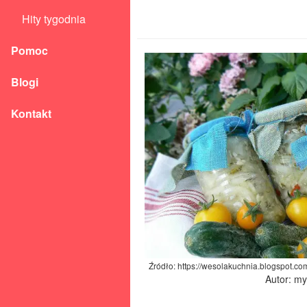
Hity tygodnia
Pomoc
Blogi
Kontakt
Źródło: https://wesolakuchnia.blogspot.co
Autor: m