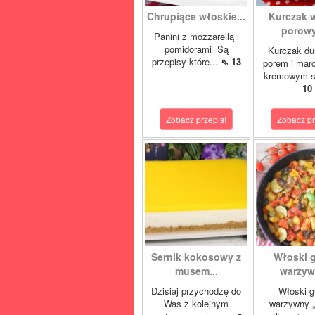
Chrupiące włoskie...
Kurczak 
porowy
Panini z mozzarellą i
pomidorami Są
Kurczak du
przepisy które...
⇖ 13
porem i mar
kremowym s
10
Zobacz przepis!
Zobacz pr
Sernik kokosowy z
Włoski 
musem...
warzywn
Dzisiaj przychodzę do
Włoski g
Was z kolejnym
warzywny „