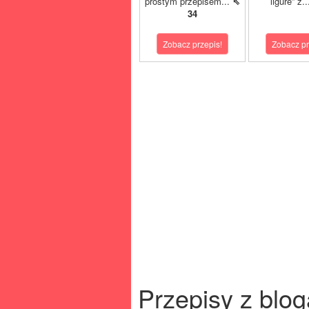
prostym przepisem...
⇖
ligure” z.
34
Zobacz przepis!
Zobacz pr
Przepisy z blog