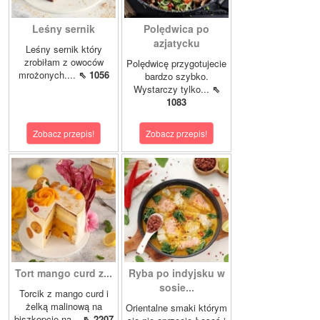
Leśny sernik
Polędwica po
azjatycku
Leśny sernik który
zrobiłam z owoców
Polędwicę przygotujecie
mrożonych....
⇖ 1056
bardzo szybko.
Wystarczy tylko...
⇖
1083
Zobacz przepis!
Zobacz przepis!
Tort mango curd z...
Ryba po indyjsku w
sosie...
Torcik z mango curd i
żelką malinową na
Orientalne smaki którym
biszkopcie na...
⇖ 2207