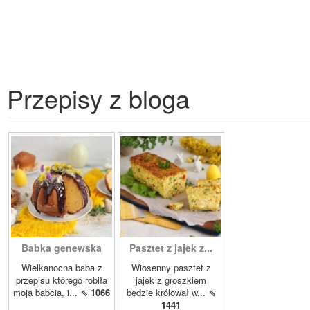
Przepisy z bloga
Babka genewska
Pasztet z jajek z...
Wielkanocna baba z
Wiosenny pasztet z
przepisu którego robiła
jajek z groszkiem
moja babcia, i...
⇖ 1066
będzie królował w...
⇖
1441