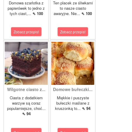
Domowa szarlotka z
Ten placek ze śliwkami
papierówek to jedno z
to nasze ciasto
tych ciast,...
⇖ 100
awaryjne. Nie...
⇖ 100
Zobacz przepis!
Zobacz przepis!
Wilgotne ciasto z...
Domowe bułeczki...
Ciasta z dodatkiem
Miękkie i puszyste
warzyw są coraz
bułeczki maślane z
popularniejsze, choć...
kruszonką to...
⇖ 94
⇖ 94