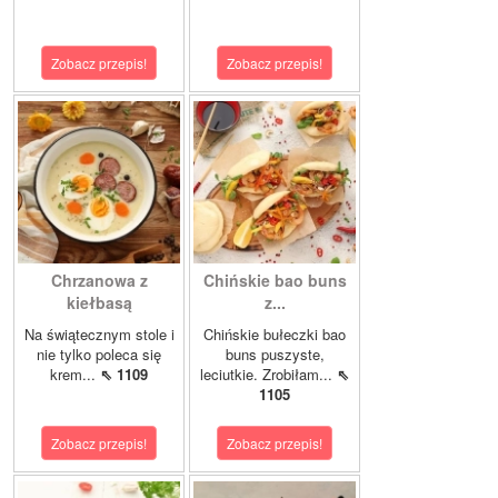
Zobacz przepis!
Zobacz przepis!
Chrzanowa z
Chińskie bao buns
kiełbasą
z...
Na świątecznym stole i
Chińskie bułeczki bao
nie tylko poleca się
buns puszyste,
krem...
⇖ 1109
leciutkie. Zrobiłam...
⇖
1105
Zobacz przepis!
Zobacz przepis!