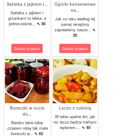
Sałatka z jajkiem i...
Ogórki konserwowe
na...
Sałatka z jajkiem i
grzankami to lekka, a
Jak co roku według tej
jednocześnie...
⇖ 36
samej receptury
zaprawiamy nasze...
⇖
30
Zobacz przepis!
Zobacz przepis!
Buraczki w occie
Leczo z cukinią
do...
W takie upalne dni, jak
nic leczo będzie trafnym
Bardzo takie lubię
wyborem....
⇖ 40
,czasem robię tak małe
buraczki w...
⇖ 62