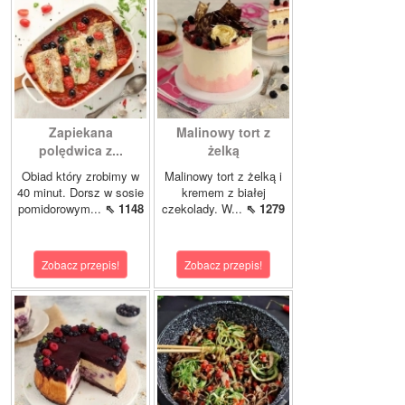
Zapiekana
Malinowy tort z
polędwica z...
żelką
Obiad który zrobimy w
Malinowy tort z żelką i
40 minut. Dorsz w sosie
kremem z białej
pomidorowym...
⇖ 1148
czekolady. W...
⇖ 1279
Zobacz przepis!
Zobacz przepis!