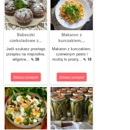
Babeczki
Makaron z
czekoladowe z...
kurczakiem,...
Jeśli szukasz prostego
Makaron z kurczakiem,
przepisu na mięciutkie,
czerwonym pesto i
wilgotne...
⇖ 28
ricottą to prosty...
⇖ 18
Zobacz przepis!
Zobacz przepis!