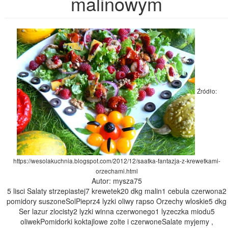
malinowym
Źródło:
https://wesolakuchnia.blogspot.com/2012/12/saatka-fantazja-z-krewetkami-
orzechami.html
Autor: mysza75
5 lisci Salaty strzepiastej7 krewetek20 dkg malin1 cebula czerwona2
pomidory suszoneSolPieprz4 lyzki oliwy rapso Orzechy wloskie5 dkg
Ser lazur zlocisty2 lyzki winna czerwonego1 lyzeczka miodu5
oliwekPomidorki koktajlowe zolte i czerwoneSalate myjemy ,