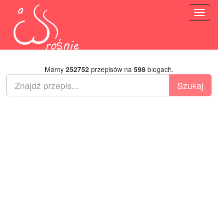
Toggl
naviga
Mamy
252752
przepisów na
598
blogach.