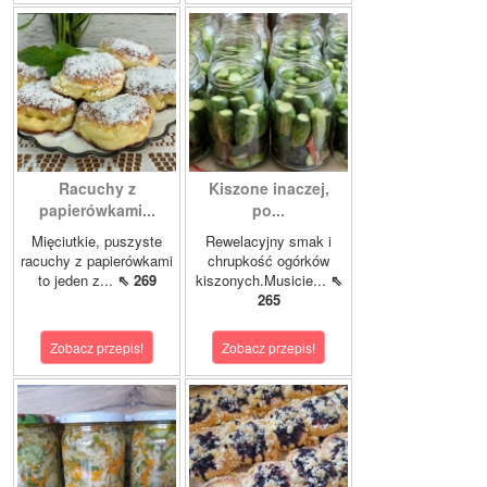
Racuchy z
Kiszone inaczej,
papierówkami...
po...
Mięciutkie, puszyste
Rewelacyjny smak i
racuchy z papierówkami
chrupkość ogórków
to jeden z...
⇖ 269
kiszonych.Musicie...
⇖
265
Zobacz przepis!
Zobacz przepis!