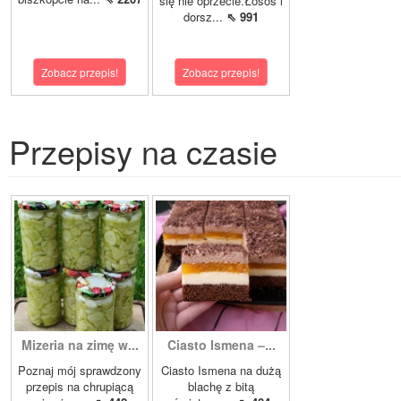
się nie oprzecie.Łosoś i
dorsz...
⇖ 991
Zobacz przepis!
Zobacz przepis!
Przepisy na czasie
Mizeria na zimę w...
Ciasto Ismena –...
Poznaj mój sprawdzony
Ciasto Ismena na dużą
przepis na chrupiącą
blachę z bitą