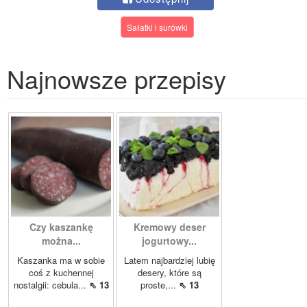
Sałatki i surówki
Najnowsze przepisy
Czy kaszankę
Kremowy deser
można...
jogurtowy...
Kaszanka ma w sobie
Latem najbardziej lubię
coś z kuchennej
desery, które są
nostalgii: cebula...
⇖ 13
proste,...
⇖ 13