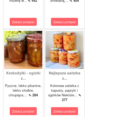
mizerię w...
⇖ 442
śmietaną,...
⇖ 404
Zobacz przepis!
Zobacz przepis!
Krokodylki - ogórki
Najlepsza sałatka
z...
z...
Pyszne, lekko pikantne,
Kolorowa sałatka z
lekko słodkie,
kapusty, papryki i
chrupiące,...
⇖ 284
ogórków Niektóre...
⇖
277
Zobacz przepis!
Zobacz przepis!