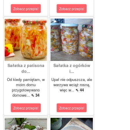
Zobacz przepis!
Zobacz przepis!
Sałatka z patisona
Sałatka z ogórków
do...
i...
Od kiedy pamiętam, w
Upał nie odpuszcza, ale
moim domu
warzywa wciąż rosną,
przygotowywano
więc w...
⇖ 44
domowe...
⇖ 34
Zobacz przepis!
Zobacz przepis!