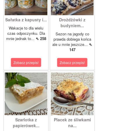
Sałatka z kapusty i...
Drożdżówki z
budyniem...
Wakacje to dla wielu
czas odpoczynku. Dla
Sezon na jagody co
mnie jednak to...
⇖ 258
prawda dobiega końca
ale u mnie jeszcze...
⇖
147
Zobacz przepis!
Zobacz przepis!
Szarlotka z
Placek ze śliwkami
papierówek...
na...