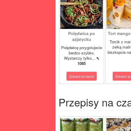
Polędwica po
Tort mango 
azjatycku
Torcik z man
żelką mali
Polędwicę przygotujecie
biszkopcie na
bardzo szybko.
Wystarczy tylko...
⇖
1085
Zobacz przepis!
Zobacz pr
Przepisy na cz