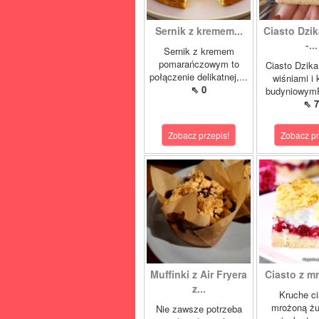
Sernik z kremem...
Ciasto Dzik
-...
Sernik z kremem
pomarańczowym to
Ciasto Dzika
połączenie delikatnej,...
wiśniami i
⇖ 0
budyniowymP
⇖ 7
Zobacz przepis!
Zobacz pr
Muffinki z Air Fryera
Ciasto z mr
z...
Kruche ci
mrożoną żu
Nie zawsze potrzeba