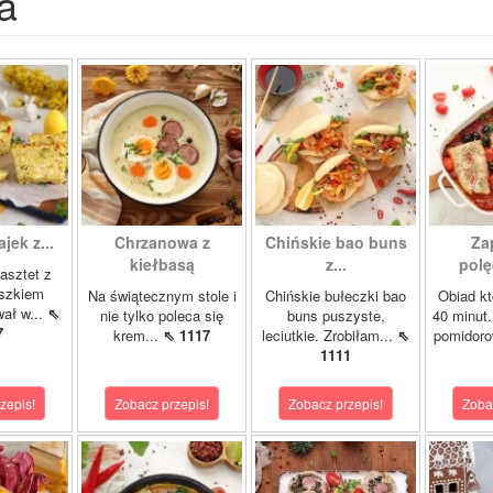
a
ajek z...
Chrzanowa z
Chińskie bao buns
Za
kiełbasą
z...
polę
asztet z
oszkiem
Na świątecznym stole i
Chińskie bułeczki bao
Obiad kt
wał w...
⇖
nie tylko poleca się
buns puszyste,
40 minut.
7
krem...
⇖ 1117
leciutkie. Zrobiłam...
⇖
pomidor
1111
zepis!
Zobacz przepis!
Zobacz przepis!
Zoba