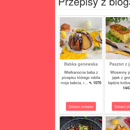
Przepisy z blog
Babka genewska
Pasztet z j
Wielkanocna baba z
Wiosenny p
przepisu którego robiła
jajek z gr
moja babcia, i...
⇖ 1070
będzie królo
144
Zobacz przepis!
Zobacz pr