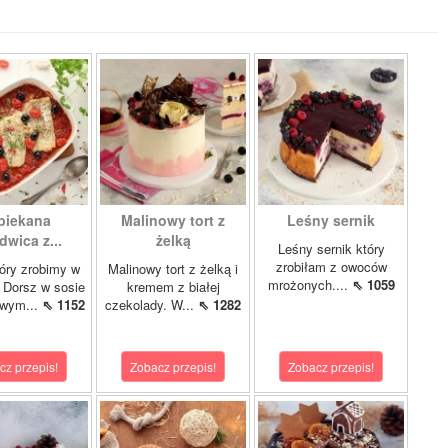
piekana
Malinowy tort z
Leśny sernik
dwica z...
żelką
Leśny sernik który
zrobiłam z owoców
óry zrobimy w
Malinowy tort z żelką i
mrożonych....
⇖ 1059
 Dorsz w sosie
kremem z białej
owym...
⇖ 1152
czekolady. W...
⇖ 1282
cz przepis!
Zobacz przepis!
Zobacz przepis!