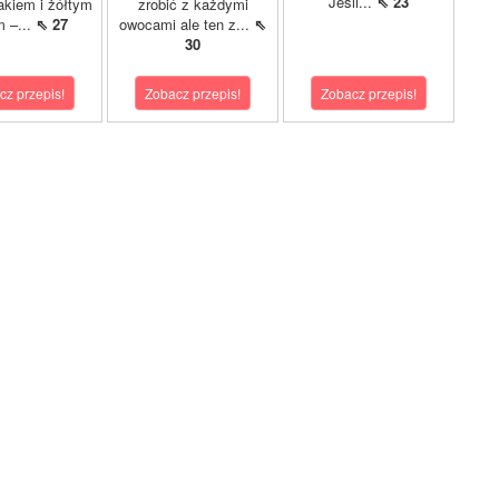
Jeśli...
⇖ 23
akiem i żółtym
zrobić z każdymi
m –...
⇖ 27
owocami ale ten z...
⇖
30
cz przepis!
Zobacz przepis!
Zobacz przepis!