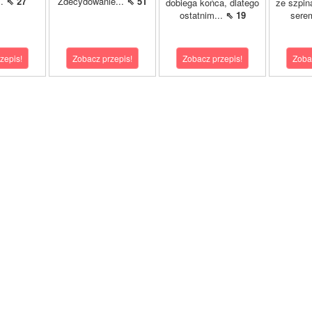
..
⇖ 27
Zdecydowanie...
⇖ 51
dobiega końca, dlatego
ze szpin
ostatnim...
⇖ 19
sere
zepis!
Zobacz przepis!
Zobacz przepis!
Zoba