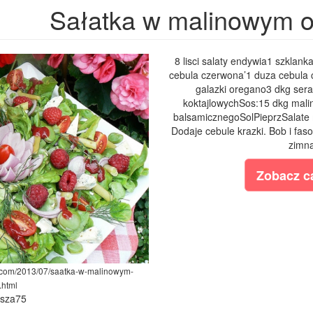
Sałatka w malinowym o
8 lisci salaty endywia1 szklank
cebula czerwona’1 duza cebula 
galazki oregano3 dkg sera
koktajlowychSos:15 dkg malin1
balsamicznegoSolPieprzSalate m
Dodaje cebule krazki. Bob i fas
zimna
Zobacz ca
t.com/2013/07/saatka-w-malinowym-
.html
ysza75