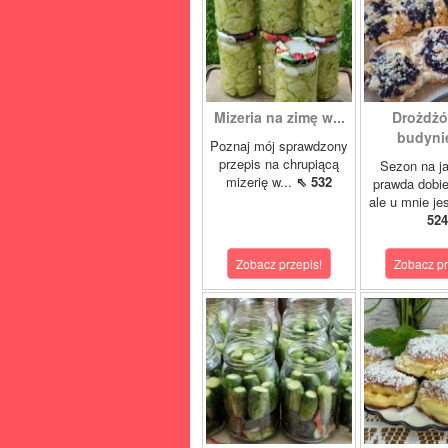
Mizeria na zimę w...
Drożdżó
budynie
Poznaj mój sprawdzony
przepis na chrupiącą
Sezon na j
mizerię w...
⇖ 532
prawda dobi
ale u mnie je
524
Zobacz przepis!
Zobacz pr