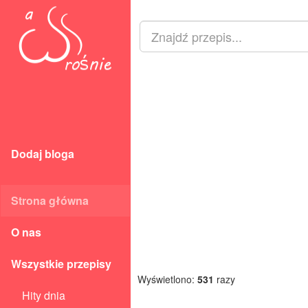
Dodaj bloga
Strona główna
O nas
Wszystkie przepisy
Wyświetlono:
531
razy
Hity dnia