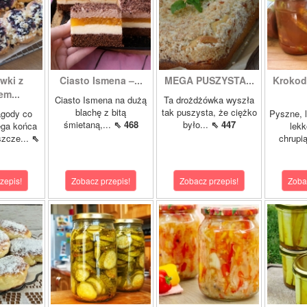
wki z
Ciasto Ismena –...
MEGA PUSZYSTA...
Krokody
m...
Ciasto Ismena na dużą
Ta drożdżówka wyszła
blachę z bitą
tak puszysta, że ciężko
agody co
Pyszne, l
śmietaną,...
⇖ 468
było...
⇖ 447
ega końca
lekk
szcze...
⇖
chrupią
zepis!
Zobacz przepis!
Zobacz przepis!
Zoba