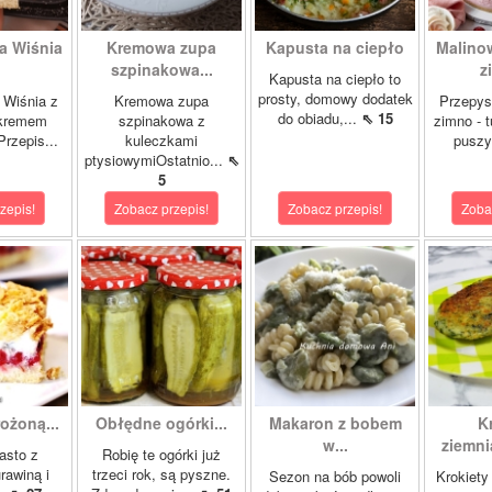
a Wiśnia
Kremowa zupa
Kapusta na ciepło
Malino
szpinakowa...
z
Kapusta na ciepło to
prosty, domowy dodatek
 Wiśnia z
Kremowa zupa
Przepys
do obiadu,...
⇖ 15
 kremem
szpinakowa z
zimno - 
rzepis...
kuleczkami
puszy
ptysiowymiOstatnio...
⇖
5
zepis!
Zobacz przepis!
Zobacz przepis!
Zoba
ożoną...
Obłędne ogórki...
Makaron z bobem
K
w...
ziemni
asto z
Robię te ogórki już
rawiną i
trzeci rok, są pyszne.
Sezon na bób powoli
Krokiety