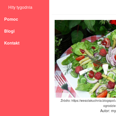
Hity tygodnia
Pomoc
Blogi
Kontakt
Źródło: https://wesolakuchnia.blogspo
ogrodzie
Autor: m