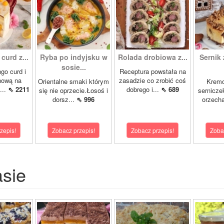
curd z...
Ryba po indyjsku w
Rolada drobiowa z...
Sernik 
sosie...
go curd i
Receptura powstała na
nową na
zasadzie co zrobić coś
Orientalne smaki którym
Krem
...
⇖ 2211
dobrego i...
⇖ 689
się nie oprzecie.Łosoś i
sernicze
dorsz...
⇖ 996
orzecha
zepis!
Zobacz przepis!
Zobacz przepis!
Zoba
asie