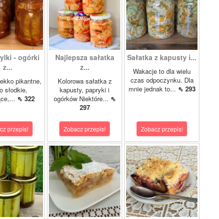
lki - ogórki
Najlepsza sałatka
Sałatka z kapusty i...
z...
z...
Wakacje to dla wielu
czas odpoczynku. Dla
ekko pikantne,
Kolorowa sałatka z
mnie jednak to...
⇖ 293
o słodkie,
kapusty, papryki i
ce,...
⇖ 322
ogórków Niektóre...
⇖
297
cz przepis!
Zobacz przepis!
Zobacz przepis!