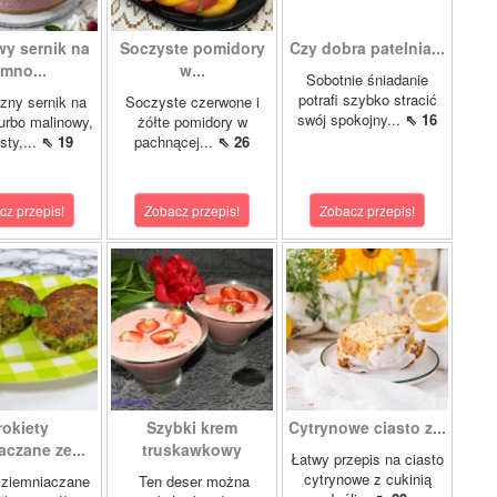
wy sernik na
Soczyste pomidory
Czy dobra patelnia...
imno...
w...
Sobotnie śniadanie
potrafi szybko stracić
zny sernik na
Soczyste czerwone i
swój spokojny...
⇖ 16
turbo malinowy,
żółte pomidory w
sty,...
⇖ 19
pachnącej...
⇖ 26
cz przepis!
Zobacz przepis!
Zobacz przepis!
rokiety
Szybki krem
Cytrynowe ciasto z...
aczane ze...
truskawkowy
Łatwy przepis na ciasto
cytrynowe z cukinią
 ziemniaczane
Ten deser można