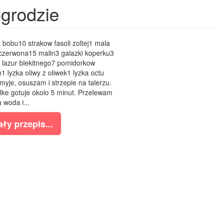
grodzie
a bobu10 strakow fasoli zoltej1 mala
czerwona15 malin3 galazki koperku3
 lazur blekitnego7 pomidorkow
 lyzka oliwy z oliwek1 lyzka octu
yje, osuszam i strzepie na talerzu.
olke gotuje okolo 5 minut. Przelewam
 woda i...
ły przepis...