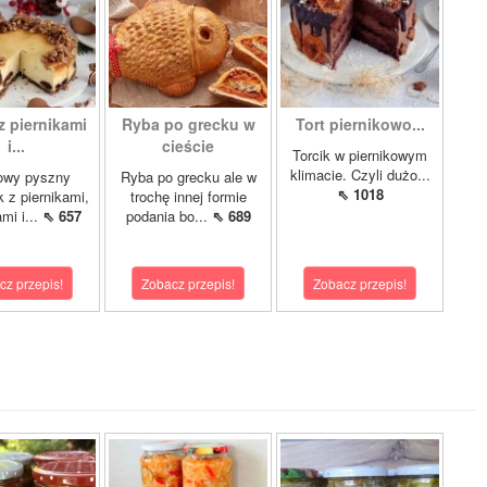
z piernikami
Ryba po grecku w
Tort piernikowo...
i...
cieście
Torcik w piernikowym
klimacie. Czyli dużo...
owy pyszny
Ryba po grecku ale w
⇖ 1018
k z piernikami,
trochę innej formie
mi i...
⇖ 657
podania bo...
⇖ 689
cz przepis!
Zobacz przepis!
Zobacz przepis!