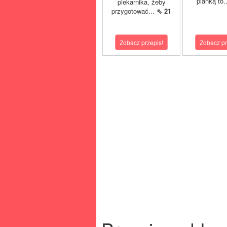
pianką to.
piekarnika, żeby
przygotować...
⇖ 21
Zobacz przepis!
Zobacz pr