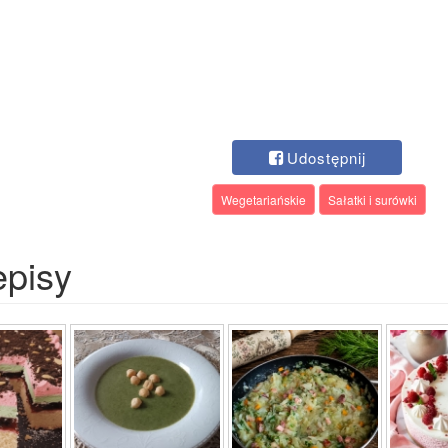
Udostępnij
Wegetariańskie
Sałatki i surówki
episy