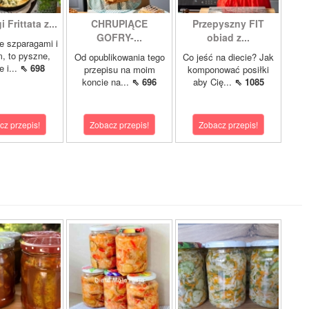
 Frittata z...
CHRUPIĄCE
Przepyszny FIT
GOFRY-...
obiad z...
ze szparagami i
, to pyszne,
Od opublikowania tego
Co jeść na diecie? Jak
 i...
⇖ 698
przepisu na moim
komponować posiłki
koncie na...
⇖ 696
aby Cię...
⇖ 1085
cz przepis!
Zobacz przepis!
Zobacz przepis!