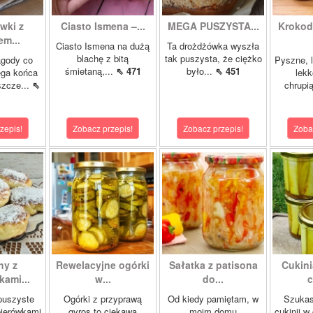
wki z
Ciasto Ismena –...
MEGA PUSZYSTA...
Krokody
m...
Ciasto Ismena na dużą
Ta drożdżówka wyszła
blachę z bitą
tak puszysta, że ciężko
agody co
Pyszne, l
śmietaną,...
⇖ 471
było...
⇖ 451
ega końca
lekk
szcze...
⇖
chrupią
zepis!
Zobacz przepis!
Zobacz przepis!
Zoba
hy z
Rewelacyjne ogórki
Sałatka z patisona
Cukini
ami...
w...
do...
c
 puszyste
Ogórki z przyprawą
Od kiedy pamiętam, w
Szukas
pierówkami
gyros to ciekawa
moim domu
cukinii w