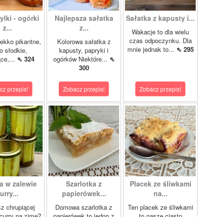
lki - ogórki
Najlepsza sałatka
Sałatka z kapusty i...
z...
z...
Wakacje to dla wielu
czas odpoczynku. Dla
ekko pikantne,
Kolorowa sałatka z
mnie jednak to...
⇖ 295
o słodkie,
kapusty, papryki i
ce,...
⇖ 324
ogórków Niektóre...
⇖
300
cz przepis!
Zobacz przepis!
Zobacz przepis!
a w zalewie
Szarlotka z
Placek ze śliwkami
urry...
papierówek...
na...
z chrupiącej
Domowa szarlotka z
Ten placek ze śliwkami
 curry na zimę?
papierówek to jedno z
to nasze ciasto