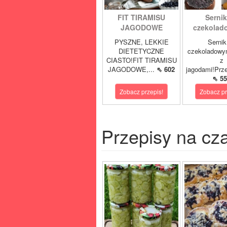
FIT TIRAMISU
Sernik
JAGODOWE
czekolad
PYSZNE, LEKKIE
Sernik
DIETETYCZNE
czekoladowy
CIASTO!FIT TIRAMISU
z
JAGODOWE,...
⇖ 602
jagodami!Prze
⇖ 55
Zobacz przepis!
Zobacz pr
Przepisy na cz