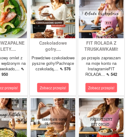
IWZAPALNE
Czekoladowe
FIT ROLADA Z
LETY....
gofry....
TRUSKAWKAMI!
kowy omlet z
Prawdziwe czekoladowe
po przepis zapraszam
m wędzonym na
pyszne gofry!Pachnące
na moje konto na
 awokado,...
⇖
czekoladą,...
⇖ 576
InstagramieFIT
950
ROLADA...
⇖ 542
cz przepis!
Zobacz przepis!
Zobacz przepis!