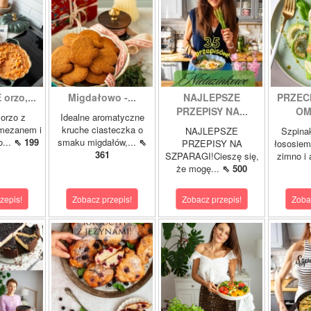
orzo,...
Migdałowo -...
NAJLEPSZE
PRZEC
PRZEPISY NA...
OM
orzo z
Idealne aromatyczne
rmezanem i
kruche ciasteczka o
NAJLEPSZE
Szpina
o...
⇖ 199
smaku migdałów,...
⇖
PRZEPISY NA
łososie
361
SZPARAGI!Cieszę się,
zimno i
że mogę...
⇖ 500
zepis!
Zobacz przepis!
Zobacz przepis!
Zoba