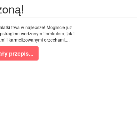
zoną!
atki trwa w najlepsze! Mogliscie juz
pstragiem wedzonym i brokulem, jak i
ami i karmelizowanymi orzechami....
ły przepis...