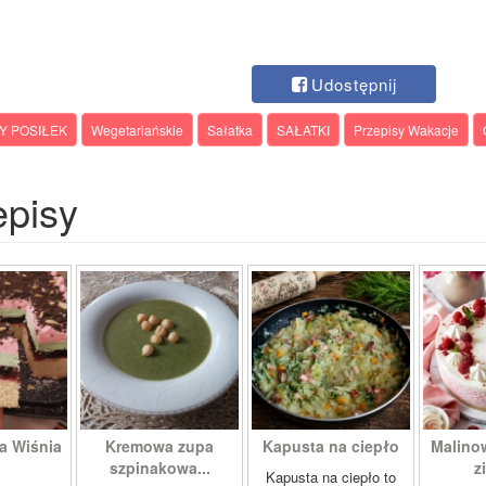
Udostępnij
Y POSIŁEK
Wegetariańskie
Sałatka
SAŁATKI
Przepisy Wakacje
episy
a Wiśnia
Kremowa zupa
Kapusta na ciepło
Malino
szpinakowa...
z
Kapusta na ciepło to