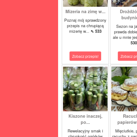
Mizeria na zimę w...
Drożdżó
budynie
Poznaj mój sprawdzony
przepis na chrupiącą
Sezon na j
mizerię w...
⇖ 533
prawda dobi
ale u mnie je
530
Zobacz przepis!
Zobacz pr
Kiszone inaczej,
Racuc
po...
papierówk
Rewelacyjny smak i
Mięciutkie,
chrupkość ogórków
racuchy z pa