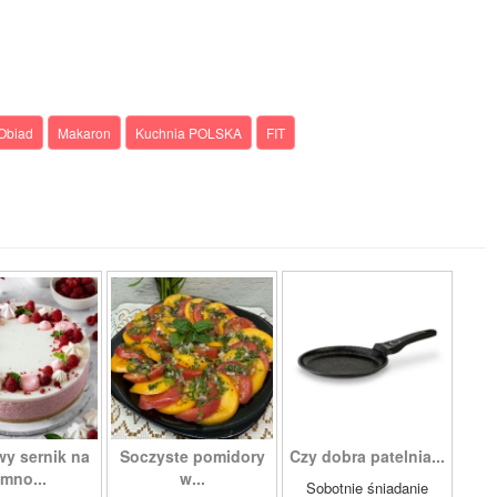
Obiad
Makaron
Kuchnia POLSKA
FIT
wy sernik na
Soczyste pomidory
Czy dobra patelnia...
imno...
w...
Sobotnie śniadanie