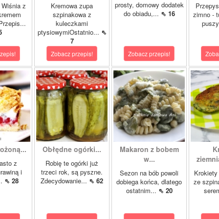
prosty, domowy dodatek
 Wiśnia z
Kremowa zupa
Przepys
do obiadu,...
⇖ 16
 kremem
szpinakowa z
zimno - 
rzepis...
kuleczkami
puszy
5
ptysiowymiOstatnio...
⇖
7
zepis!
Zobacz przepis!
Zobacz przepis!
Zoba
ożoną...
Obłędne ogórki...
Makaron z bobem
K
w...
ziemni
asto z
Robię te ogórki już
rawiną i
trzeci rok, są pyszne.
Sezon na bób powoli
Krokiety
..
⇖ 28
Zdecydowanie...
⇖ 62
dobiega końca, dlatego
ze szpin
ostatnim...
⇖ 20
sere