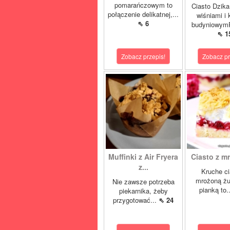
pomarańczowym to
Ciasto Dzika
połączenie delikatnej,...
wiśniami i
⇖ 6
budyniowymP
⇖ 1
Zobacz przepis!
Zobacz pr
Muffinki z Air Fryera
Ciasto z mr
z...
Kruche ci
mrożoną żu
Nie zawsze potrzeba
pianką to.
piekarnika, żeby
przygotować...
⇖ 24