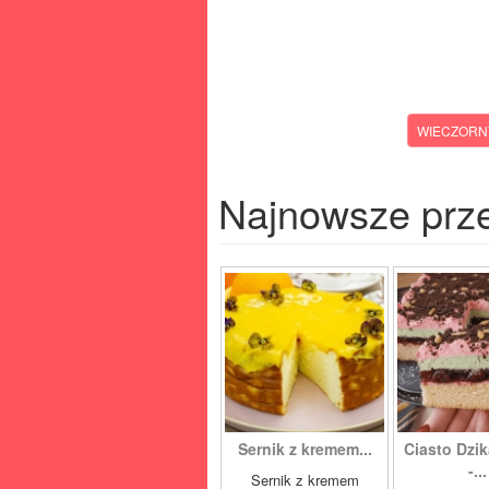
WIECZORN
Najnowsze prz
Sernik z kremem...
Ciasto Dzik
-...
Sernik z kremem