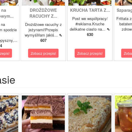
 na
DROŻDŻOWE
KRUCHA TARTA Z...
Szparagi
owym...
RACUCHY Z...
Post we współpracy/
Frittata 
#reklama.Kruche
batatem
 na
Drożdżowe racuchy z
delikatne ciasto na...
⇖
zdrowe
m spodzie
jeżynami!Przepis
630
wymyśliłam jakiś...
⇖
pyszny,...
607
4
zepis!
Zobacz przepis!
Zobacz przepis!
Zoba
asie