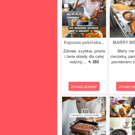
Kapusta pekińska...
MARRY ME 
Zdrowe, szybkie, proste
Marry me 
i tanie obiady dla całej
cieciorką, pa
rodziny,...
⇖ 283
pomidorami t
Zobacz przepis!
Zobacz pr