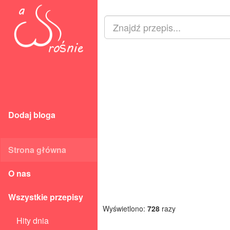
Dodaj bloga
Strona główna
O nas
Wszystkie przepisy
Wyświetlono:
728
razy
Hity dnia