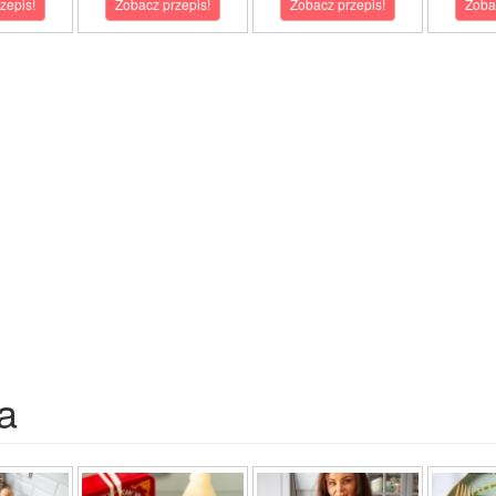
zepis!
Zobacz przepis!
Zobacz przepis!
Zoba
a