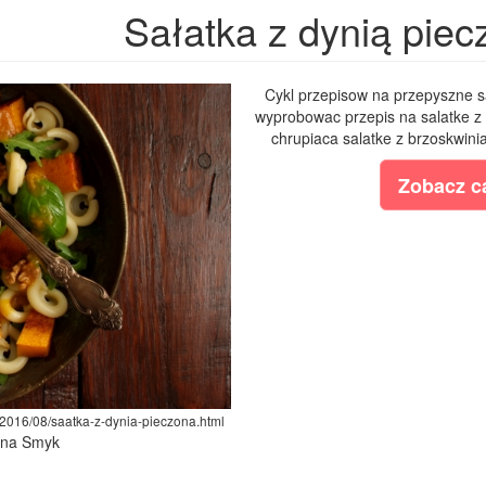
Sałatka z dynią piec
Cykl przepisow na przepyszne sal
wyprobowac przepis na salatke z 
chrupiaca salatke z brzoskwini
Zobacz ca
/2016/08/saatka-z-dynia-pieczona.html
lina Smyk