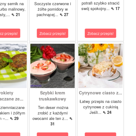
potrafi szybko stracić
zny sernik na
Soczyste czerwone i
swój spokojny...
⇖ 17
turbo malinowy,
żółte pomidory w
sty,...
⇖ 21
pachnącej...
⇖ 27
cz przepis!
Zobacz przepis!
Zobacz przepis!
rokiety
Szybki krem
Cytrynowe ciasto z...
aczane ze...
truskawkowy
Łatwy przepis na ciasto
cytrynowe z cukinią
 ziemniaczane
Ten deser można
Jeśli...
⇖ 24
akiem i żółtym
zrobić z każdymi
m –...
⇖ 29
owocami ale ten z...
⇖
31