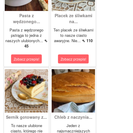
Pasta z
Placek ze śliwkami
wędzonego...
na...
Pasta z wędzonego
Ten placek ze śliwkami
pstrąga to jedna z
to nasze ciasto
naszych ulubionych...
⇖
awaryjne. Nie...
⇖ 110
45
Zobacz przepis!
Zobacz przepis!
Sernik gotowany z...
Chleb z naczynia...
To nasze ulubione
Jeden z
ciasto, którego nie
najsmaczniejszych