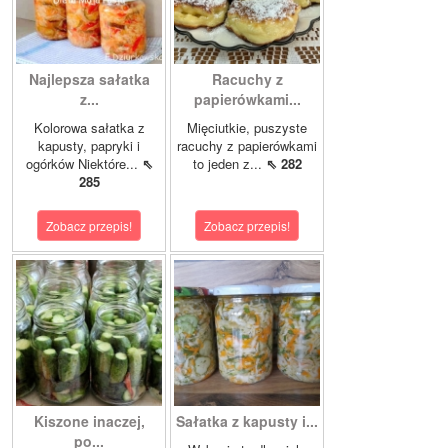
Najlepsza sałatka
Racuchy z
z...
papierówkami...
Kolorowa sałatka z
Mięciutkie, puszyste
kapusty, papryki i
racuchy z papierówkami
ogórków Niektóre...
⇖
to jeden z...
⇖ 282
285
Zobacz przepis!
Zobacz przepis!
Kiszone inaczej,
Sałatka z kapusty i...
po...