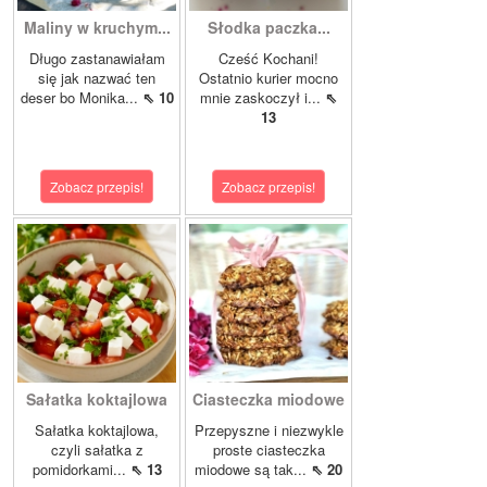
Maliny w kruchym...
Słodka paczka...
Długo zastanawiałam
Cześć Kochani!
się jak nazwać ten
Ostatnio kurier mocno
deser bo Monika...
⇖ 10
mnie zaskoczył i...
⇖
13
Zobacz przepis!
Zobacz przepis!
Sałatka koktajlowa
Ciasteczka miodowe
Sałatka koktajlowa,
Przepyszne i niezwykle
czyli sałatka z
proste ciasteczka
pomidorkami...
⇖ 13
miodowe są tak...
⇖ 20