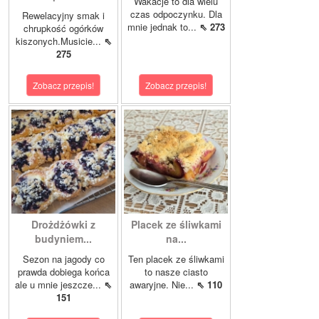
Wakacje to dla wielu
czas odpoczynku. Dla
Rewelacyjny smak i
mnie jednak to...
⇖ 273
chrupkość ogórków
kiszonych.Musicie...
⇖
275
Zobacz przepis!
Zobacz przepis!
Drożdżówki z
Placek ze śliwkami
budyniem...
na...
Sezon na jagody co
Ten placek ze śliwkami
prawda dobiega końca
to nasze ciasto
ale u mnie jeszcze...
⇖
awaryjne. Nie...
⇖ 110
151