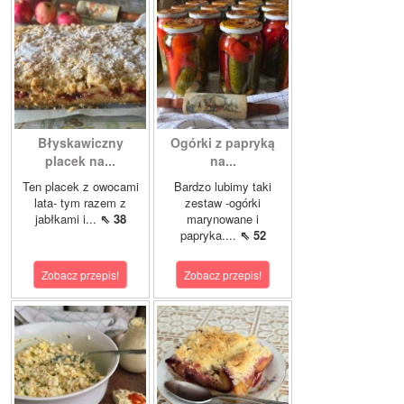
Błyskawiczny
Ogórki z papryką
placek na...
na...
Ten placek z owocami
Bardzo lubimy taki
lata- tym razem z
zestaw -ogórki
jabłkami i...
⇖ 38
marynowane i
papryka....
⇖ 52
Zobacz przepis!
Zobacz przepis!