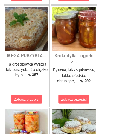
MEGA PUSZYSTA...
Krokodylki - ogórki
z...
Ta drożdżówka wyszła
tak puszysta, że ciężko
Pyszne, lekko pikantne,
było...
⇖ 357
lekko słodkie,
chrupiące,...
⇖ 292
Zobacz przepis!
Zobacz przepis!