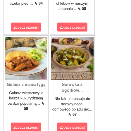
trzeba piec....
⇖ 64
chlebów w naszym
arsenale...
⇖ 50
Zobacz przepis!
Zobacz przepis!
Gulasz z mamałygą
Surówka z
ogórków...
Gulasz wieprzowy z
kaszą kukurydzianą
Nic tak nie pasuje do
bardzo popularną...
⇖
tradycyjnego,
59
domowego obiadu jak...
⇖ 67
Zobacz przepis!
Zobacz przepis!