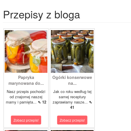
Przepisy z bloga
Papryka
Ogórki konserwowe
marynowana do...
na...
Nasz przepis pochodzi
Jak co roku według tej
od znajomej naszej
samej receptury
mamy i pamięta...
⇖ 12
zaprawiamy nasze...
⇖
41
Zobacz przepis!
Zobacz przepis!