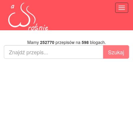
Toggl
naviga
Mamy
252770
przepisów na
598
blogach.