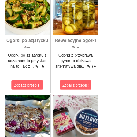
Ogórki po azjatycku
Rewelacyjne ogórki
z...
w...
Ogórki po azjatycku z
Ogórki z przyprawą
sezamem to przykład
gyros to ciekawa
na to, jak z...
⇖ 16
alternatywa dla...
⇖ 74
Zobacz przepis!
Zobacz przepis!