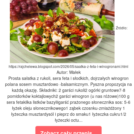
Źródło:
https://rajchelewa.blogspot.com/2026/05/saatka-z-feta-i-winogronami.html
Autor: Wałek
Prosta sałatka z rukoli, sera feta i słodkich, dojrzałych winogron
polana sosem musztardowo -balsamicznym. Pyszna propozycja na
każdą okazję. Składniki: 2 garści rukoli2 ogórki gruntowe7-8
pomidorków koktajlowych2 garści winogron (u nas różowe)100 g
sera fetakilka listków bazyliigarść prażonego słonecznika sos: 5-6
łyżek oleju słonecznikowego1 ząbek czosnku-zmiażdżony 1
łyżeczka musztardysól i pieprz do smaku1 łyżeczka cukru1/2
łyżeczki octu...
Zobacz cały przepis...