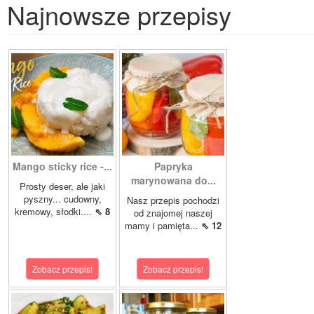
Najnowsze przepisy
Mango sticky rice -...
Papryka
marynowana do...
Prosty deser, ale jaki
pyszny... cudowny,
Nasz przepis pochodzi
kremowy, słodki....
⇖ 8
od znajomej naszej
mamy i pamięta...
⇖ 12
Zobacz przepis!
Zobacz przepis!