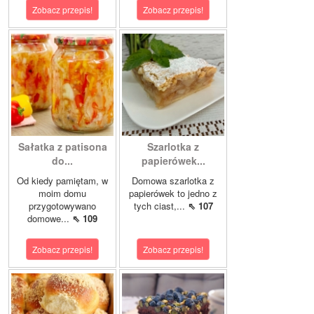
Zobacz przepis!
Zobacz przepis!
Sałatka z patisona
Szarlotka z
do...
papierówek...
Od kiedy pamiętam, w
Domowa szarlotka z
moim domu
papierówek to jedno z
przygotowywano
tych ciast,...
⇖ 107
domowe...
⇖ 109
Zobacz przepis!
Zobacz przepis!