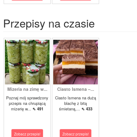
Przepisy na czasie
Mizeria na zimę w...
Ciasto Ismena –...
Poznaj mój sprawdzony
Ciasto Ismena na dużą
przepis na chrupiącą
blachę z bitą
mizerię w...
⇖ 491
śmietaną,...
⇖ 433
Zobacz przepis!
Zobacz przepis!