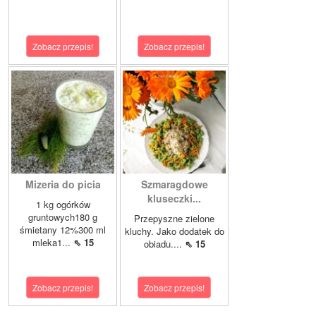
Zobacz przepis!
Zobacz przepis!
Mizeria do picia
Szmaragdowe
kluseczki...
1 kg ogórków
gruntowych180 g
Przepyszne zielone
śmietany 12%300 ml
kluchy. Jako dodatek do
mleka1...
⇖ 15
obiadu....
⇖ 15
Zobacz przepis!
Zobacz przepis!