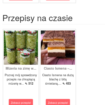
Przepisy na czasie
Mizeria na zimę w...
Ciasto Ismena –...
Poznaj mój sprawdzony
Ciasto Ismena na dużą
przepis na chrupiącą
blachę z bitą
mizerię w...
⇖ 512
śmietaną,...
⇖ 453
Zobacz przepis!
Zobacz przepis!