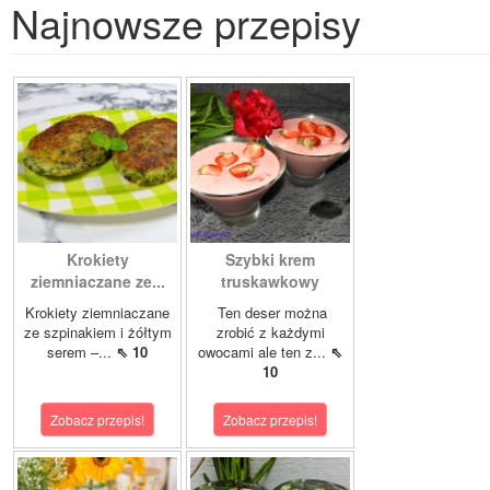
Najnowsze przepisy
Krokiety
Szybki krem
ziemniaczane ze...
truskawkowy
Krokiety ziemniaczane
Ten deser można
ze szpinakiem i żółtym
zrobić z każdymi
serem –...
⇖ 10
owocami ale ten z...
⇖
10
Zobacz przepis!
Zobacz przepis!