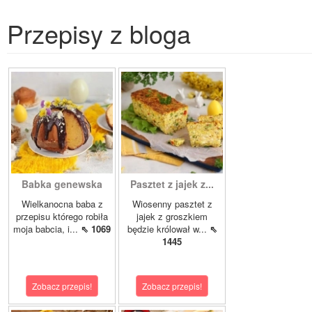
Przepisy z bloga
Babka genewska
Pasztet z jajek z...
Wielkanocna baba z
Wiosenny pasztet z
przepisu którego robiła
jajek z groszkiem
moja babcia, i...
⇖ 1069
będzie królował w...
⇖
1445
Zobacz przepis!
Zobacz przepis!