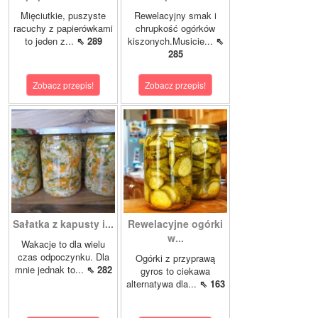
Mięciutkie, puszyste
Rewelacyjny smak i
racuchy z papierówkami
chrupkość ogórków
to jeden z...
⇖ 289
kiszonych.Musicie...
⇖
285
Zobacz przepis!
Zobacz przepis!
Sałatka z kapusty i...
Rewelacyjne ogórki
w...
Wakacje to dla wielu
czas odpoczynku. Dla
Ogórki z przyprawą
mnie jednak to...
⇖ 282
gyros to ciekawa
alternatywa dla...
⇖ 163