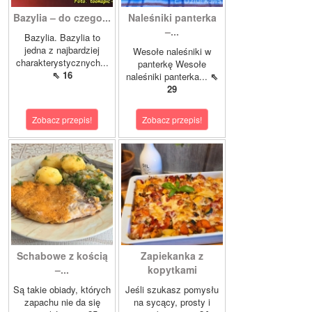
Bazylia – do czego...
Naleśniki panterka
–...
Bazylia. Bazylia to
jedna z najbardziej
Wesołe naleśniki w
charakterystycznych...
panterkę Wesołe
⇖ 16
naleśniki panterka...
⇖
29
Zobacz przepis!
Zobacz przepis!
Schabowe z kością
Zapiekanka z
–...
kopytkami
Są takie obiady, których
Jeśli szukasz pomysłu
zapachu nie da się
na sycący, prosty i