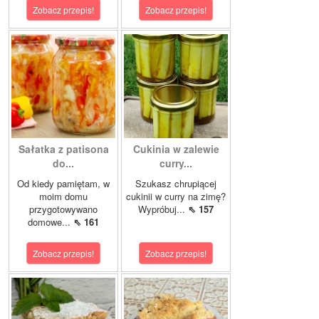
Zobacz przepis!
Zobacz przepis!
Sałatka z patisona
Cukinia w zalewie
do...
curry...
Od kiedy pamiętam, w
Szukasz chrupiącej
moim domu
cukinii w curry na zimę?
przygotowywano
Wypróbuj...
⇖ 157
domowe...
⇖ 161
Zobacz przepis!
Zobacz przepis!