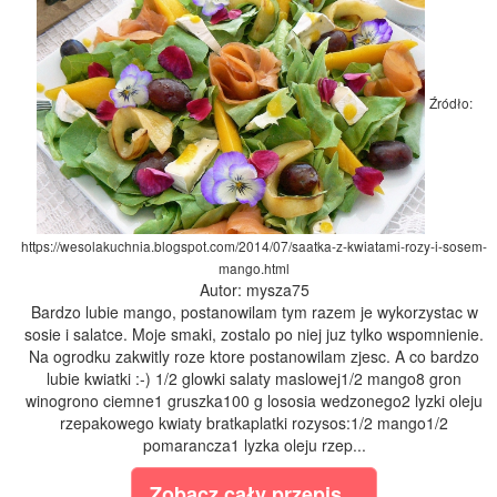
Źródło:
https://wesolakuchnia.blogspot.com/2014/07/saatka-z-kwiatami-rozy-i-sosem-
mango.html
Autor: mysza75
Bardzo lubie mango, postanowilam tym razem je wykorzystac w
sosie i salatce. Moje smaki, zostalo po niej juz tylko wspomnienie.
Na ogrodku zakwitly roze ktore postanowilam zjesc. A co bardzo
lubie kwiatki :-) 1/2 glowki salaty maslowej1/2 mango8 gron
winogrono ciemne1 gruszka100 g lososia wedzonego2 lyzki oleju
rzepakowego kwiaty bratkaplatki rozysos:1/2 mango1/2
pomarancza1 lyzka oleju rzep...
Zobacz cały przepis...