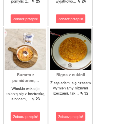
pomylić z...
⇖ 25
wyjątkowo...
⇖ 24
Zobacz przepis!
Zobacz przepis!
Buratta z
Bigos z cukinii
pomidorem,...
Z sąsiadami się czasem
wymieniamy różnymi
Włoskie wakacje
rzeczami, tak...
⇖ 32
kojarzą się z beztroską,
słońcem,...
⇖ 23
Zobacz przepis!
Zobacz przepis!