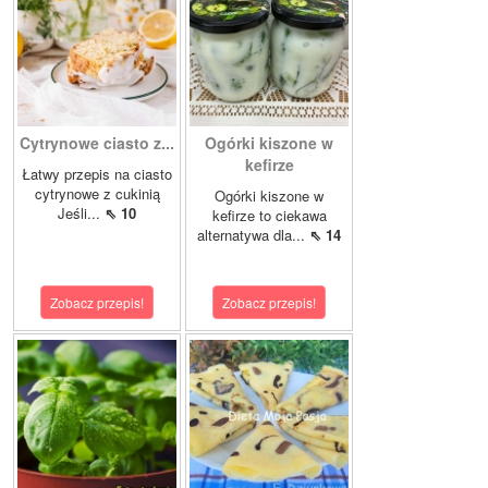
Cytrynowe ciasto z...
Ogórki kiszone w
kefirze
Łatwy przepis na ciasto
cytrynowe z cukinią
Ogórki kiszone w
Jeśli...
⇖ 10
kefirze to ciekawa
alternatywa dla...
⇖ 14
Zobacz przepis!
Zobacz przepis!