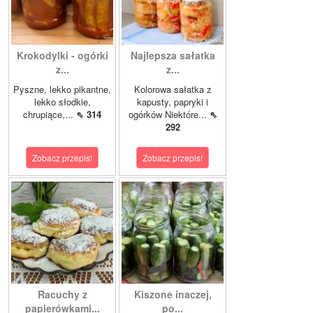
Krokodylki - ogórki
Najlepsza sałatka
z...
z...
Pyszne, lekko pikantne,
Kolorowa sałatka z
lekko słodkie,
kapusty, papryki i
chrupiące,...
⇖ 314
ogórków Niektóre...
⇖
292
Zobacz przepis!
Zobacz przepis!
Racuchy z
Kiszone inaczej,
papierówkami...
po...