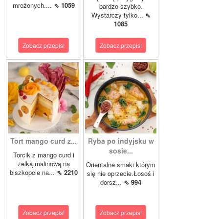
mrożonych....
⇖ 1059
bardzo szybko.
Wystarczy tylko...
⇖
1085
Zobacz przepis!
Zobacz przepis!
Tort mango curd z...
Ryba po indyjsku w
sosie...
Torcik z mango curd i
żelką malinową na
Orientalne smaki którym
biszkopcie na...
⇖ 2210
się nie oprzecie.Łosoś i
dorsz...
⇖ 994
Zobacz przepis!
Zobacz przepis!