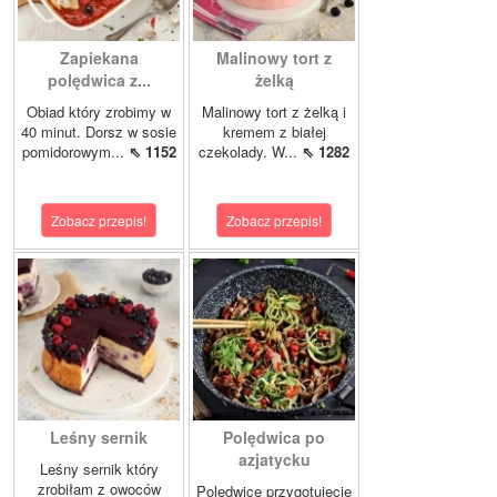
Zapiekana
Malinowy tort z
polędwica z...
żelką
Obiad który zrobimy w
Malinowy tort z żelką i
40 minut. Dorsz w sosie
kremem z białej
pomidorowym...
⇖ 1152
czekolady. W...
⇖ 1282
Zobacz przepis!
Zobacz przepis!
Leśny sernik
Polędwica po
azjatycku
Leśny sernik który
zrobiłam z owoców
Polędwicę przygotujecie