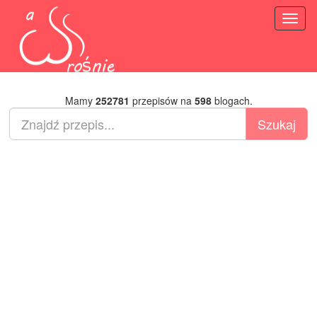
Toggl
naviga
Mamy
252781
przepisów na
598
blogach.