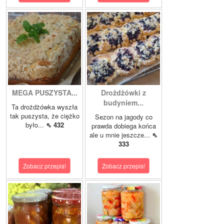
MEGA PUSZYSTA...
Drożdżówki z
budyniem...
Ta drożdżówka wyszła
tak puszysta, że ciężko
Sezon na jagody co
było...
⇖ 432
prawda dobiega końca
ale u mnie jeszcze...
⇖
333
Zobacz przepis!
Zobacz przepis!