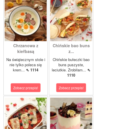
Chrzanowa z
Chińskie bao buns
kiełbasą
z...
Na świątecznym stole i
Chińskie bułeczki bao
nie tylko poleca się
buns puszyste,
krem...
⇖ 1114
leciutkie. Zrobiłam...
⇖
1110
Zobacz przepis!
Zobacz przepis!