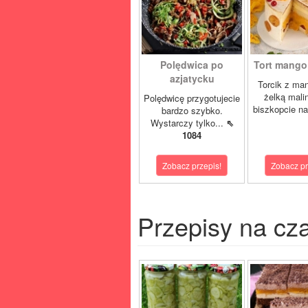
Polędwica po
Tort mango 
azjatycku
Torcik z man
żelką mali
Polędwicę przygotujecie
biszkopcie na
bardzo szybko.
Wystarczy tylko...
⇖
1084
Zobacz przepis!
Zobacz pr
Przepisy na cz