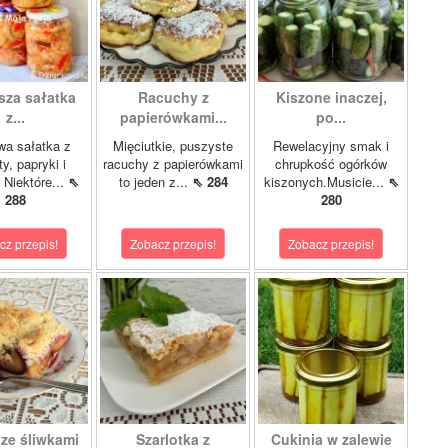
sza sałatka
Racuchy z
Kiszone inaczej,
z...
papierówkami...
po...
wa sałatka z
Mięciutkie, puszyste
Rewelacyjny smak i
y, papryki i
racuchy z papierówkami
chrupkość ogórków
 Niektóre...
⇖
to jeden z...
⇖ 284
kiszonych.Musicie...
⇖
288
280
cz przepis!
Zobacz przepis!
Zobacz przepis!
 ze śliwkami
Szarlotka z
Cukinia w zalewie