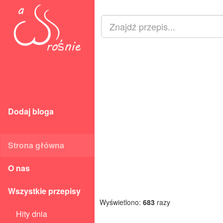
Dodaj bloga
Strona główna
O nas
Wszystkie przepisy
Wyświetlono:
683
razy
Hity dnia