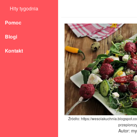
Hity tygodnia
Pomoc
Blogi
Kontakt
Źródło: https://wesolakuchnia.blogspot.c
przepiorcz
Autor: m