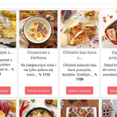
ajek z...
Chrzanowa z
Chińskie bao buns
Za
kiełbasą
z...
polę
asztet z
oszkiem
Na świątecznym stole i
Chińskie bułeczki bao
Obiad kt
wał w...
⇖
nie tylko poleca się
buns puszyste,
40 minut.
3
krem...
⇖ 1112
leciutkie. Zrobiłam...
⇖
pomidor
1108
zepis!
Zobacz przepis!
Zobacz przepis!
Zoba