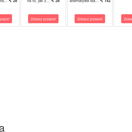
ta...
⇖ 28
na to, jak z...
⇖ 28
alternatywa dla...
⇖ 142
zepis!
Zobacz przepis!
Zobacz przepis!
Zoba
a