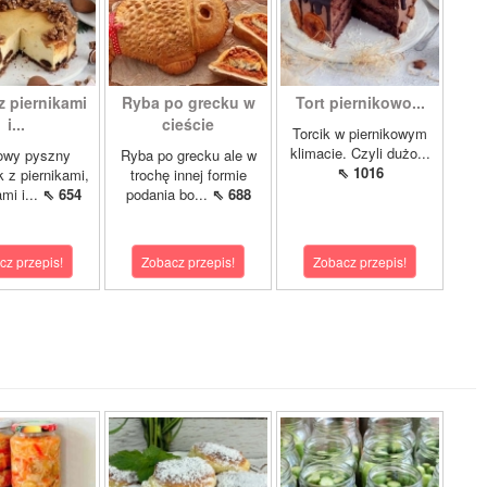
z piernikami
Ryba po grecku w
Tort piernikowo...
i...
cieście
Torcik w piernikowym
klimacie. Czyli dużo...
owy pyszny
Ryba po grecku ale w
⇖ 1016
k z piernikami,
trochę innej formie
mi i...
⇖ 654
podania bo...
⇖ 688
cz przepis!
Zobacz przepis!
Zobacz przepis!