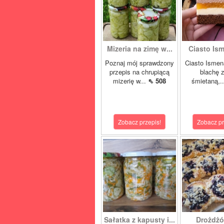
Mizeria na zimę w...
Ciasto Ism
Poznaj mój sprawdzony
Ciasto Ismen
przepis na chrupiącą
blachę z
mizerię w...
⇖ 508
śmietaną,.
Zobacz przepis!
Zobacz pr
Sałatka z kapusty i...
Drożdżó