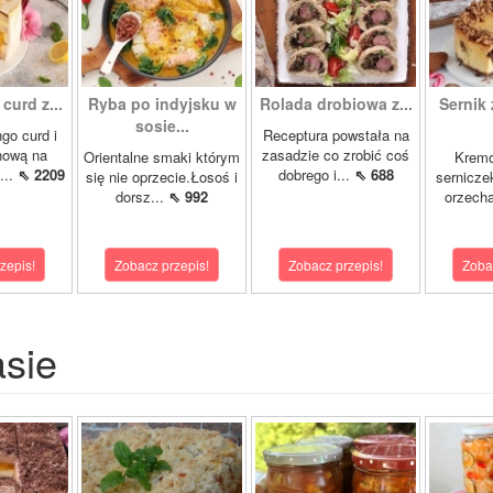
curd z...
Ryba po indyjsku w
Rolada drobiowa z...
Sernik 
sosie...
go curd i
Receptura powstała na
nową na
zasadzie co zrobić coś
Orientalne smaki którym
Krem
...
⇖ 2209
dobrego i...
⇖ 688
się nie oprzecie.Łosoś i
sernicze
dorsz...
⇖ 992
orzecha
zepis!
Zobacz przepis!
Zobacz przepis!
Zoba
asie