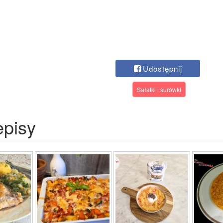
Udostępnij
Sałatki i surówki
episy