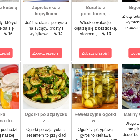
z kością
Zapiekanka z
Buratta z
Bigos
kopytkami
pomidorem,...
Z sąsiad
wymien
dy, których
Jeśli szukasz pomysłu
Włoskie wakacje
rzeczam
e da się
na sycący, prosty i
kojarzą się z beztroską,
..
⇖ 16
wyjątkowo...
⇖ 14
słońcem,...
⇖ 13
zepis!
Zobacz przepis!
Zobacz przepis!
Zoba
yka
Ogórki po azjatycku
Rewelacyjne ogórki
Maliny 
a do...
z...
w...
Długo z
się ja
 pochodzi
Ogórki po azjatycku z
Ogórki z przyprawą
deser bo
j naszej
sezamem to przykład
gyros to ciekawa