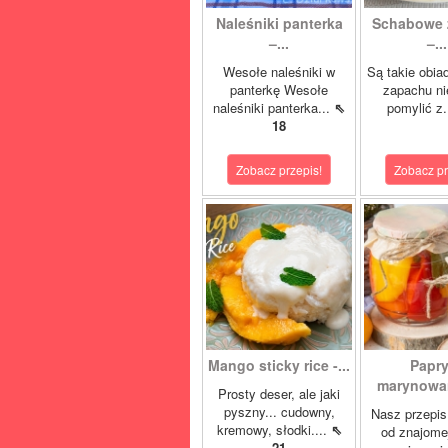
Naleśniki panterka
Schabowe 
–...
–...
Wesołe naleśniki w
Są takie obia
panterkę Wesołe
zapachu ni
naleśniki panterka...
⇖
pomylić z.
18
Zobacz przepis!
Zobacz pr
Mango sticky rice -...
Papr
marynowan
Prosty deser, ale jaki
pyszny... cudowny,
Nasz przepis
kremowy, słodki....
⇖
od znajome
21