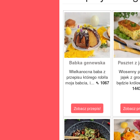
Babka genewska
Pasztet z j
Wielkanocna baba z
Wiosenny p
przepisu którego robiła
jajek z gr
moja babcia, i...
⇖ 1067
będzie królo
144
Zobacz przepis!
Zobacz pr