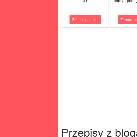
mamy i pamię
Zobacz przepis!
Zobacz pr
Przepisy z blog