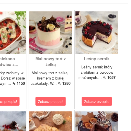
piekana
Malinowy tort z
Leśny sernik
dwica z...
żelką
Leśny sernik który
zrobiłam z owoców
óry zrobimy w
Malinowy tort z żelką i
mrożonych....
⇖ 1057
 Dorsz w sosie
kremem z białej
owym...
⇖ 1150
czekolady. W...
⇖ 1280
cz przepis!
Zobacz przepis!
Zobacz przepis!