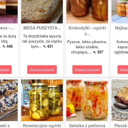
ena –...
MEGA PUSZYSTA...
Krokodylki - ogórki
Najlep
z...
a na dużą
Ta drożdżówka wyszła
 bitą
tak puszysta, że ciężko
Pyszne, lekko pikantne,
Koloro
..
⇖ 448
było...
⇖ 421
lekko słodkie,
kapust
chrupiące,...
⇖ 307
ogórków
zepis!
Zobacz przepis!
Zobacz przepis!
Zoba
wki z
Rewelacyjne ogórki
Sałatka z patisona
Placek