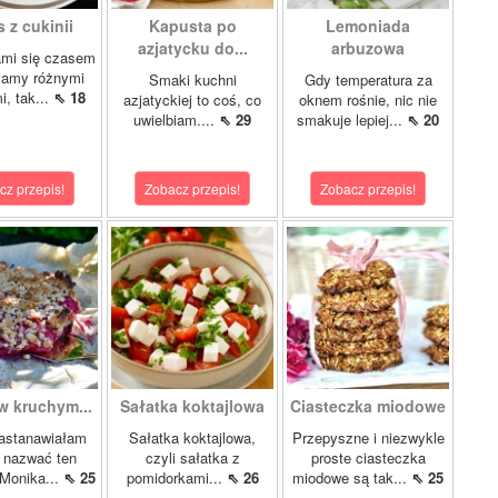
 z cukinii
Kapusta po
Lemoniada
azjatycku do...
arbuzowa
ami się czasem
iamy różnymi
Smaki kuchni
Gdy temperatura za
i, tak...
⇖ 18
azjatyckiej to coś, co
oknem rośnie, nic nie
uwielbiam....
⇖ 29
smakuje lepiej...
⇖ 20
cz przepis!
Zobacz przepis!
Zobacz przepis!
w kruchym...
Sałatka koktajlowa
Ciasteczka miodowe
astanawiałam
Sałatka koktajlowa,
Przepyszne i niezwykle
k nazwać ten
czyli sałatka z
proste ciasteczka
 Monika...
⇖ 25
pomidorkami...
⇖ 26
miodowe są tak...
⇖ 25