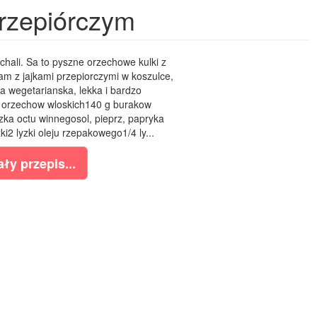
przepiórczym
chali. Sa to pyszne orzechowe kulki z
am z jajkami przepiorczymi w koszulce,
tka wegetarianska, lekka i bardzo
g orzechow wloskich140 g burakow
ka octu winnegosol, pieprz, papryka
ki2 lyzki oleju rzepakowego1/4 ly...
ły przepis...