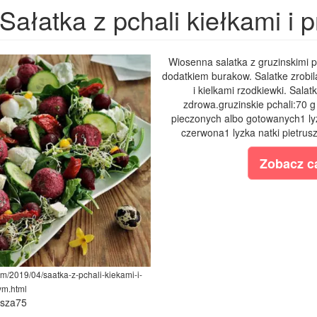
Sałatka z pchali kiełkami i 
Wiosenna salatka z gruzinskimi p
dodatkiem burakow. Salatke zrobil
i kielkami rzodkiewki. Sala
zdrowa.gruzinskie pchali:70 
pieczonych albo gotowanych1 lyz
czerwona1 lyzka natki pietrusz
Zobacz ca
om/2019/04/saatka-z-pchali-kiekami-i-
ym.html
ysza75