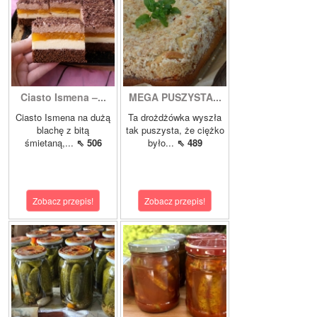
Ciasto Ismena –...
MEGA PUSZYSTA...
Ciasto Ismena na dużą
Ta drożdżówka wyszła
blachę z bitą
tak puszysta, że ciężko
śmietaną,...
⇖ 506
było...
⇖ 489
Zobacz przepis!
Zobacz przepis!