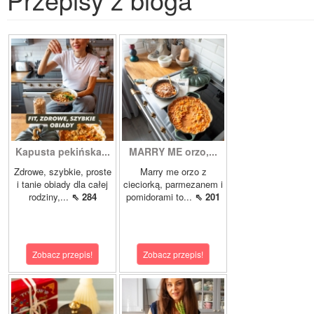
Kapusta pekińska...
MARRY ME orzo,...
Zdrowe, szybkie, proste
Marry me orzo z
i tanie obiady dla całej
cieciorką, parmezanem i
rodziny,...
⇖ 284
pomidorami to...
⇖ 201
Zobacz przepis!
Zobacz przepis!