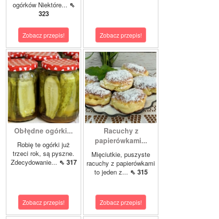
ogórków Niektóre...
⇖
323
Zobacz przepis!
Zobacz przepis!
Obłędne ogórki...
Racuchy z
papierówkami...
Robię te ogórki już
trzeci rok, są pyszne.
Mięciutkie, puszyste
Zdecydowanie...
⇖ 317
racuchy z papierówkami
to jeden z...
⇖ 315
Zobacz przepis!
Zobacz przepis!