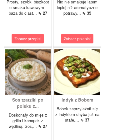
Prosty, szybki biszkopt
Nic nie smakuje latem
o smaku kawowym -
lepiej niż aromatyczne
baza do ciast...
⇖ 27
potrawy...
⇖ 35
Zobacz przepis!
Zobacz przepis!
Sos tzatziki po
Indyk z Bobem
polsku z...
Bobek zaprzyjaźnił się
z indykiem chyba już na
Doskonały do mięs z
stałe....
⇖ 37
grilla i kanapek z
wędliną. Sos,...
⇖ 27