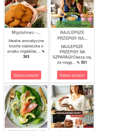
Migdałowo -...
NAJLEPSZE
PRZEPISY NA...
Idealne aromatyczne
kruche ciasteczka o
NAJLEPSZE
smaku migdałów,...
⇖
PRZEPISY NA
363
SZPARAGI!Cieszę się,
że mogę...
⇖ 501
Zobacz przepis!
Zobacz przepis!