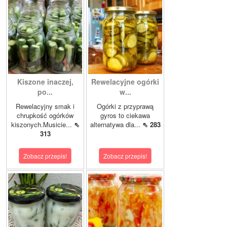
Kiszone inaczej,
Rewelacyjne ogórki
po...
w...
Rewelacyjny smak i
Ogórki z przyprawą
chrupkość ogórków
gyros to ciekawa
kiszonych.Musicie...
⇖
alternatywa dla...
⇖ 283
313
Zobacz przepis!
Zobacz przepis!