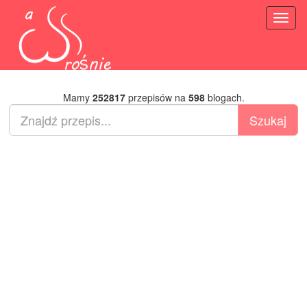
Toggl
naviga
Mamy
252817
przepisów na
598
blogach.