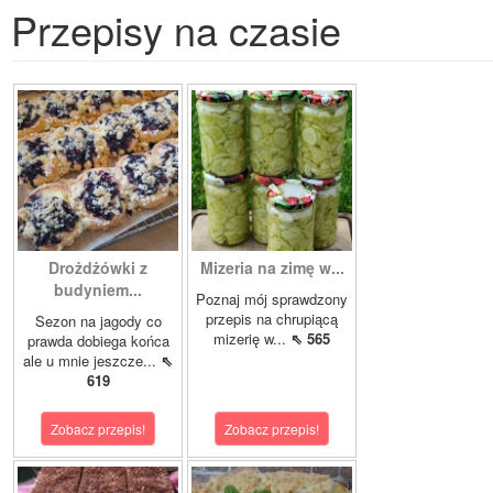
Przepisy na czasie
Drożdżówki z
Mizeria na zimę w...
budyniem...
Poznaj mój sprawdzony
przepis na chrupiącą
Sezon na jagody co
mizerię w...
⇖ 565
prawda dobiega końca
ale u mnie jeszcze...
⇖
619
Zobacz przepis!
Zobacz przepis!