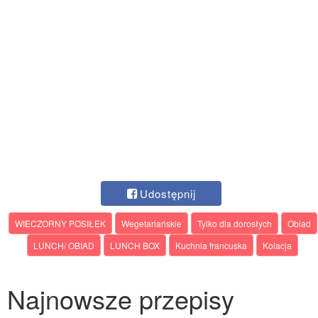
Udostępnij
WIECZORNY POSIŁEK
Wegetariańskie
Tylko dla dorosłych
Obiad
LUNCH/ OBIAD
LUNCH BOX
Kuchnia francuska
Kolacja
Najnowsze przepisy