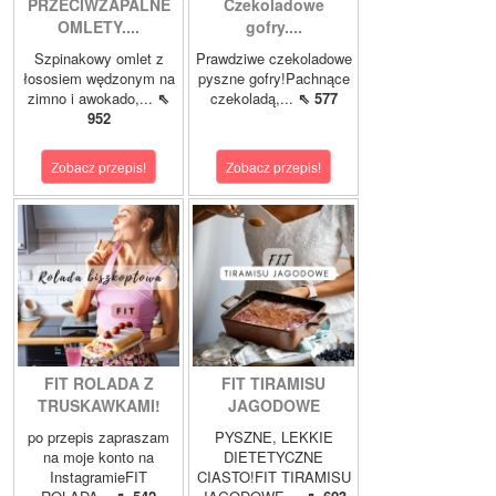
PRZECIWZAPALNE
Czekoladowe
OMLETY....
gofry....
Szpinakowy omlet z
Prawdziwe czekoladowe
łososiem wędzonym na
pyszne gofry!Pachnące
zimno i awokado,...
⇖
czekoladą,...
⇖ 577
952
Zobacz przepis!
Zobacz przepis!
FIT ROLADA Z
FIT TIRAMISU
TRUSKAWKAMI!
JAGODOWE
po przepis zapraszam
PYSZNE, LEKKIE
na moje konto na
DIETETYCZNE
InstagramieFIT
CIASTO!FIT TIRAMISU