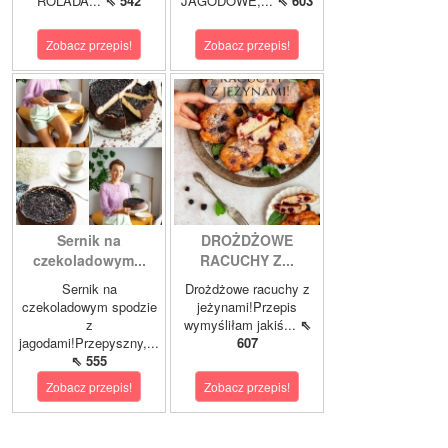
ROLADA...
⇖ 542
JAGODOWE,...
⇖ 603
Zobacz przepis!
Zobacz przepis!
Sernik na
DROŻDŻOWE
czekoladowym...
RACUCHY Z...
Sernik na
Drożdżowe racuchy z
czekoladowym spodzie
jeżynami!Przepis
z
wymyśliłam jakiś...
⇖
jagodami!Przepyszny,...
607
⇖ 555
Zobacz przepis!
Zobacz przepis!