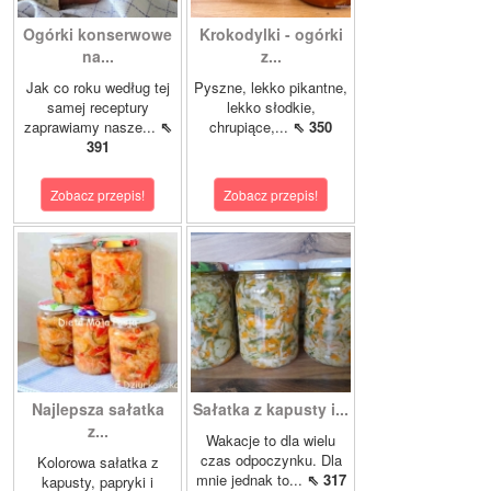
Ogórki konserwowe
Krokodylki - ogórki
na...
z...
Jak co roku według tej
Pyszne, lekko pikantne,
samej receptury
lekko słodkie,
zaprawiamy nasze...
⇖
chrupiące,...
⇖ 350
391
Zobacz przepis!
Zobacz przepis!
Najlepsza sałatka
Sałatka z kapusty i...
z...
Wakacje to dla wielu
czas odpoczynku. Dla
Kolorowa sałatka z
mnie jednak to...
⇖ 317
kapusty, papryki i