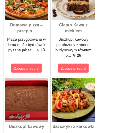
Domowa pizza –
Ciasto Kawa z
przepis...
mlekiem
Pizza przygotowana w
Biszkopt kawowy
domu może być równie
przełożony kremem
pyszna jak ta...
⇖ 13
budyniowym również
o...
⇖ 26
Zobacz przepis!
Zobacz przepis!
Biszkopt kawowy
Szaszłyki z karkówki