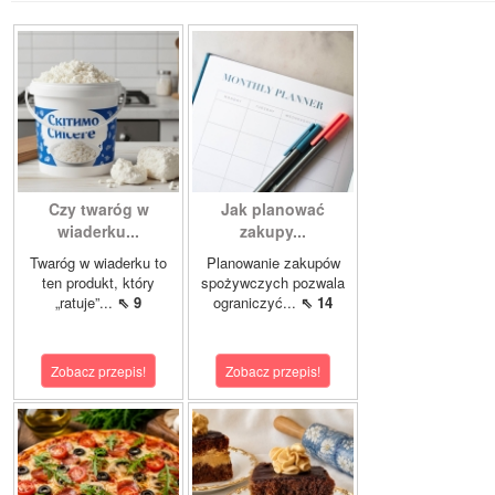
Czy twaróg w
Jak planować
wiaderku...
zakupy...
Twaróg w wiaderku to
Planowanie zakupów
ten produkt, który
spożywczych pozwala
„ratuje”...
⇖ 9
ograniczyć...
⇖ 14
Zobacz przepis!
Zobacz przepis!