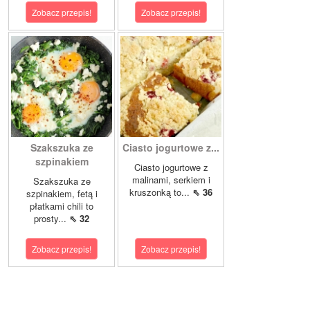
Zobacz przepis!
Zobacz przepis!
Szakszuka ze
Ciasto jogurtowe z...
szpinakiem
Ciasto jogurtowe z
malinami, serkiem i
Szakszuka ze
kruszonką to...
⇖ 36
szpinakiem, fetą i
płatkami chili to
prosty...
⇖ 32
Zobacz przepis!
Zobacz przepis!