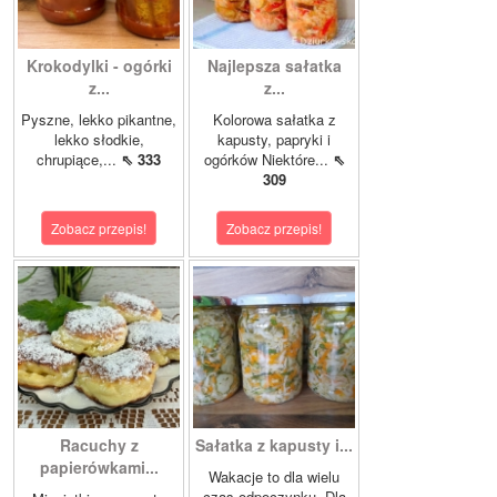
Krokodylki - ogórki
Najlepsza sałatka
z...
z...
Pyszne, lekko pikantne,
Kolorowa sałatka z
lekko słodkie,
kapusty, papryki i
chrupiące,...
⇖ 333
ogórków Niektóre...
⇖
309
Zobacz przepis!
Zobacz przepis!
Racuchy z
Sałatka z kapusty i...
papierówkami...
Wakacje to dla wielu
czas odpoczynku. Dla