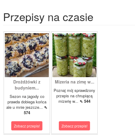
Przepisy na czasie
Drożdżówki z
Mizeria na zimę w...
budyniem...
Poznaj mój sprawdzony
przepis na chrupiącą
Sezon na jagody co
mizerię w...
⇖ 544
prawda dobiega końca
ale u mnie jeszcze...
⇖
574
Zobacz przepis!
Zobacz przepis!