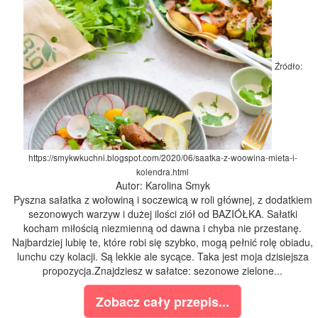
Źródło:
https://smykwkuchni.blogspot.com/2020/06/saatka-z-woowina-mieta-i-
kolendra.html
Autor: Karolina Smyk
Pyszna sałatka z wołowiną i soczewicą w roli głównej, z dodatkiem
sezonowych warzyw i dużej ilości ziół od BAZIÓŁKA. Sałatki
kocham miłością niezmienną od dawna i chyba nie przestanę.
Najbardziej lubię te, które robi się szybko, mogą pełnić rolę obiadu,
lunchu czy kolacji. Są lekkie ale sycące. Taka jest moja dzisiejsza
propozycja.Znajdziesz w sałatce: sezonowe zielone...
Zobacz cały przepis...