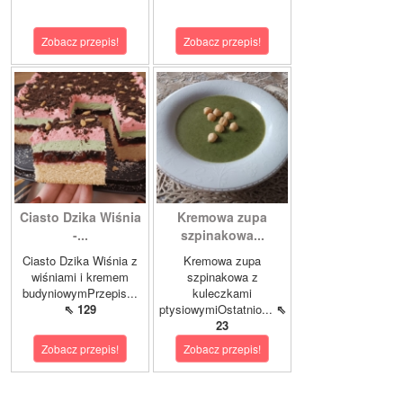
Zobacz przepis!
Zobacz przepis!
Ciasto Dzika Wiśnia
Kremowa zupa
-...
szpinakowa...
Ciasto Dzika Wiśnia z
Kremowa zupa
wiśniami i kremem
szpinakowa z
budyniowymPrzepis...
kuleczkami
⇖ 129
ptysiowymiOstatnio...
⇖
23
Zobacz przepis!
Zobacz przepis!