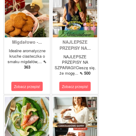
Migdałowo -...
NAJLEPSZE
PRZEPISY NA...
Idealne aromatyczne
kruche ciasteczka o
NAJLEPSZE
smaku migdałów,...
⇖
PRZEPISY NA
363
SZPARAGI!Cieszę się,
że mogę...
⇖ 500
Zobacz przepis!
Zobacz przepis!