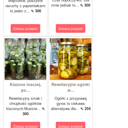
Mięciutkie, puszyste
mnie jednak to...
⇖ 300
racuchy z papierówkami
to jeden z...
⇖ 306
Zobacz przepis!
Zobacz przepis!
Kiszone inaczej,
Rewelacyjne ogórki
po...
w...
Rewelacyjny smak i
Ogórki z przyprawą
chrupkość ogórków
gyros to ciekawa
kiszonych.Musicie...
⇖
alternatywa dla...
⇖ 254
300
Zobacz przepis!
Zobacz przepis!