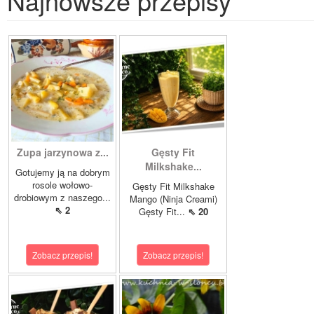
Najnowsze przepisy
Zupa jarzynowa z...
Gęsty Fit
Milkshake...
Gotujemy ją na dobrym
rosole wołowo-
Gęsty Fit Milkshake
drobiowym z naszego...
Mango (Ninja Creami)
⇖ 2
Gęsty Fit...
⇖ 20
Zobacz przepis!
Zobacz przepis!