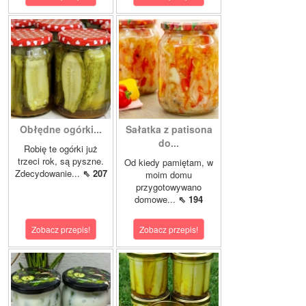
Obłędne ogórki...
Sałatka z patisona
do...
Robię te ogórki już
trzeci rok, są pyszne.
Od kiedy pamiętam, w
Zdecydowanie...
⇖ 207
moim domu
przygotowywano
domowe...
⇖ 194
Zobacz przepis!
Zobacz przepis!