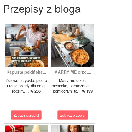
Przepisy z bloga
Kapusta pekińska...
MARRY ME orzo,...
Zdrowe, szybkie, proste
Marry me orzo z
i tanie obiady dla całej
cieciorką, parmezanem i
rodziny,...
⇖ 283
pomidorami to...
⇖ 199
Zobacz przepis!
Zobacz przepis!