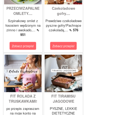
PRZECIWZAPALNE
Czekoladowe
OMLETY....
gofry....
Szpinakowy omlet z
Prawdziwe czekoladowe
łososiem wędzonym na
pyszne gofry!Pachnące
zimno i awokado,...
⇖
czekoladą,...
⇖ 576
951
Zobacz przepis!
Zobacz przepis!
FIT ROLADA Z
FIT TIRAMISU
TRUSKAWKAMI!
JAGODOWE
po przepis zapraszam
PYSZNE, LEKKIE
na moje konto na
DIETETYCZNE