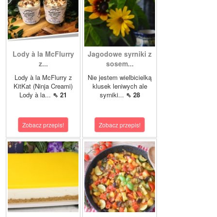
Lody à la McFlurry
Jagodowe syrniki z
z...
sosem...
Lody à la McFlurry z
Nie jestem wielbicielką
KitKat (Ninja Creami)
klusek leniwych ale
Lody à la...
⇖ 21
syrniki...
⇖ 28
Zobacz przepis!
Zobacz przepis!