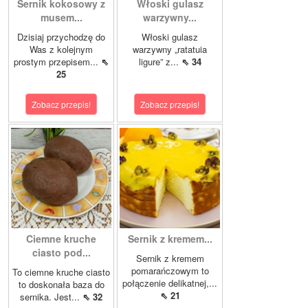
Sernik kokosowy z
Włoski gulasz
musem...
warzywny...
Dzisiaj przychodzę do
Włoski gulasz
Was z kolejnym
warzywny „ratatuia
prostym przepisem...
⇖
ligure” z...
⇖ 34
25
Zobacz przepis!
Zobacz przepis!
Ciemne kruche
Sernik z kremem...
ciasto pod...
Sernik z kremem
pomarańczowym to
To ciemne kruche ciasto
połączenie delikatnej,...
to doskonała baza do
⇖ 21
sernika. Jest...
⇖ 32