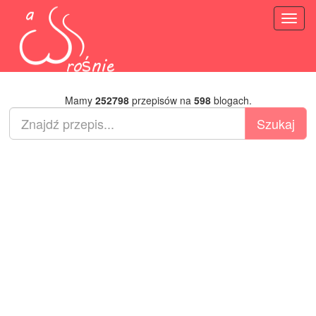
Toggl
naviga
Mamy
252798
przepisów na
598
blogach.