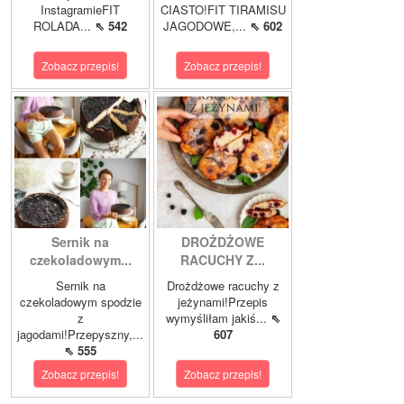
InstagramieFIT
CIASTO!FIT TIRAMISU
ROLADA...
⇖ 542
JAGODOWE,...
⇖ 602
Zobacz przepis!
Zobacz przepis!
Sernik na
DROŻDŻOWE
czekoladowym...
RACUCHY Z...
Sernik na
Drożdżowe racuchy z
czekoladowym spodzie
jeżynami!Przepis
z
wymyśliłam jakiś...
⇖
jagodami!Przepyszny,...
607
⇖ 555
Zobacz przepis!
Zobacz przepis!