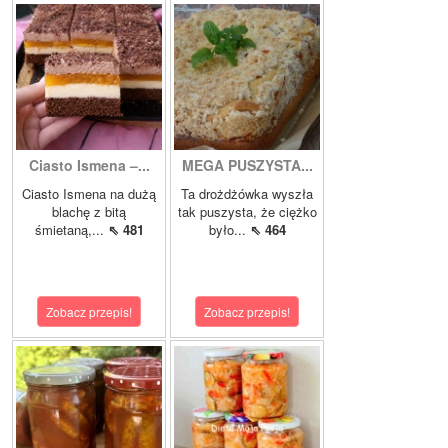
Ciasto Ismena –...
MEGA PUSZYSTA...
Ciasto Ismena na dużą
Ta drożdżówka wyszła
blachę z bitą
tak puszysta, że ciężko
śmietaną,...
⇖ 481
było...
⇖ 464
Zobacz przepis!
Zobacz przepis!