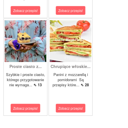
Zobacz przepis!
Zobacz przepis!
Proste ciasto z...
Chrupiące włoskie...
Szybkie i proste ciasto,
Panini z mozzarellą i
którego przygotowanie
pomidorami Są
nie wymaga...
⇖ 13
przepisy które...
⇖ 28
Zobacz przepis!
Zobacz przepis!