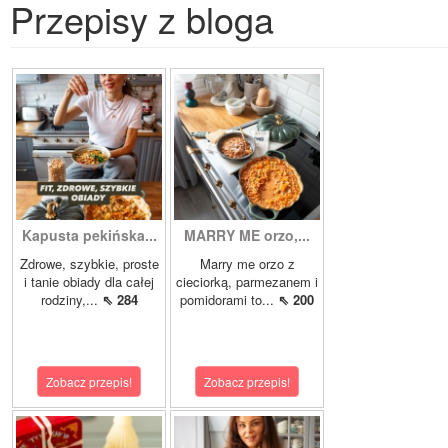
Przepisy z bloga
Kapusta pekińska...
MARRY ME orzo,...
Zdrowe, szybkie, proste
Marry me orzo z
i tanie obiady dla całej
cieciorką, parmezanem i
rodziny,...
⇖ 284
pomidorami to...
⇖ 200
Zobacz przepis!
Zobacz przepis!