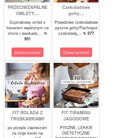
PRZECIWZAPALNE
Czekoladowe
OMLETY....
gofry....
Szpinakowy omlet z
Prawdziwe czekoladowe
łososiem wędzonym na
pyszne gofry!Pachnące
zimno i awokado,...
⇖
czekoladą,...
⇖ 577
951
Zobacz przepis!
Zobacz przepis!
FIT ROLADA Z
FIT TIRAMISU
TRUSKAWKAMI!
JAGODOWE
po przepis zapraszam
PYSZNE, LEKKIE
na moje konto na
DIETETYCZNE