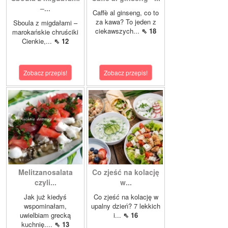
–...
Caffè al ginseng, co to
za kawa? To jeden z
Sboula z migdałami –
ciekawszych...
⇖ 18
marokańskie chruściki
Cienkie,...
⇖ 12
Zobacz przepis!
Zobacz przepis!
Melitzanosalata
Co zjeść na kolację
czyli...
w...
Jak już kiedyś
Co zjeść na kolację w
wspominałam,
upalny dzień? 7 lekkich
uwielbiam grecką
i...
⇖ 16
kuchnię....
⇖ 13