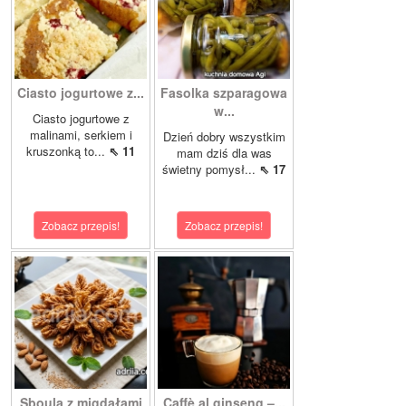
Ciasto jogurtowe z...
Fasolka szparagowa
w...
Ciasto jogurtowe z
malinami, serkiem i
Dzień dobry wszystkim
kruszonką to...
⇖ 11
mam dziś dla was
świetny pomysł...
⇖ 17
Zobacz przepis!
Zobacz przepis!
Sboula z migdałami
Caffè al ginseng –...