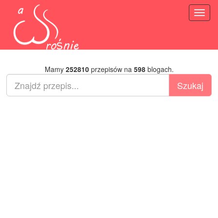
Toggl
naviga
Mamy
252810
przepisów na
598
blogach.