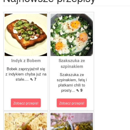
Indyk z Bobem
Szakszuka ze
szpinakiem
Bobek zaprzyjaźnił się
z indykiem chyba już na
Szakszuka ze
stałe....
⇖ 7
szpinakiem, fetą i
płatkami chili to
prosty...
⇖ 9
Zobacz przepis!
Zobacz przepis!