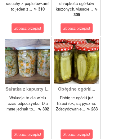
racuchy z papierówkami
chrupkość ogórków
to jeden z...
⇖ 310
kiszonych.Musicie...
⇖
305
Zobacz przepis!
Zobacz przepis!
Sałatka z kapusty i...
Obłędne ogórki...
Wakacje to dla wielu
Robię te ogórki już
czas odpoczynku. Dla
trzeci rok, są pyszne.
mnie jednak to...
⇖ 302
Zdecydowanie...
⇖ 283
Zobacz przepis!
Zobacz przepis!