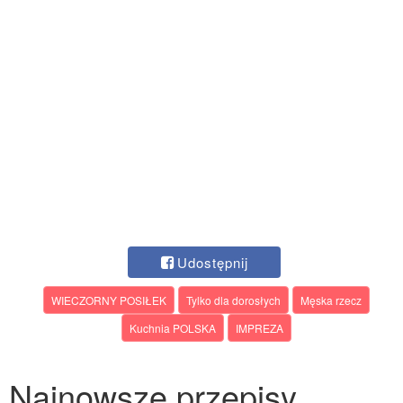
Udostępnij
WIECZORNY POSIŁEK
Tylko dla dorosłych
Męska rzecz
Kuchnia POLSKA
IMPREZA
Najnowsze przepisy