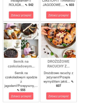
InstagramieFIT
CIASTO!FIT TIRAMISU
ROLADA...
⇖ 542
JAGODOWE,...
⇖ 603
Zobacz przepis!
Zobacz przepis!
Sernik na
DROŻDŻOWE
czekoladowym...
RACUCHY Z...
Sernik na
Drożdżowe racuchy z
czekoladowym spodzie
jeżynami!Przepis
z
wymyśliłam jakiś...
⇖
jagodami!Przepyszny,...
607
⇖ 555
Zobacz przepis!
Zobacz przepis!