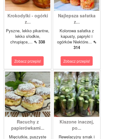
Krokodylki - ogórki
Najlepsza sałatka
z...
z...
Pyszne, lekko pikantne,
Kolorowa sałatka z
lekko słodkie,
kapusty, papryki i
chrupiące,...
⇖ 338
ogórków Niektóre...
⇖
314
Zobacz przepis!
Zobacz przepis!
Racuchy z
Kiszone inaczej,
papierówkami...
po...
Mięciutkie, puszyste
Rewelacyjny smak i