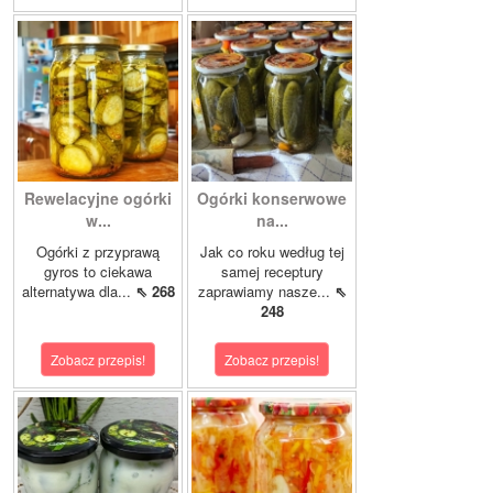
Rewelacyjne ogórki
Ogórki konserwowe
w...
na...
Ogórki z przyprawą
Jak co roku według tej
gyros to ciekawa
samej receptury
alternatywa dla...
⇖ 268
zaprawiamy nasze...
⇖
248
Zobacz przepis!
Zobacz przepis!