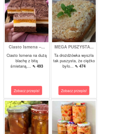
Ciasto Ismena –...
MEGA PUSZYSTA...
Ciasto Ismena na dużą
Ta drożdżówka wyszła
blachę z bitą
tak puszysta, że ciężko
śmietaną,...
⇖ 493
było...
⇖ 474
Zobacz przepis!
Zobacz przepis!