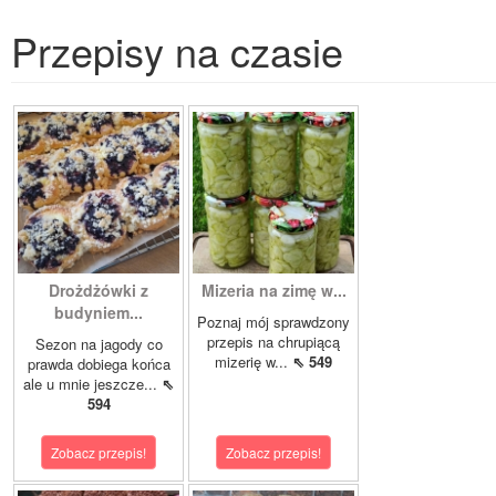
Przepisy na czasie
Drożdżówki z
Mizeria na zimę w...
budyniem...
Poznaj mój sprawdzony
przepis na chrupiącą
Sezon na jagody co
mizerię w...
⇖ 549
prawda dobiega końca
ale u mnie jeszcze...
⇖
594
Zobacz przepis!
Zobacz przepis!