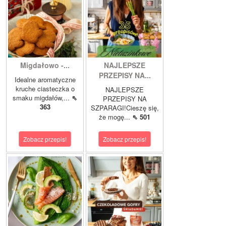
Migdałowo -...
NAJLEPSZE
PRZEPISY NA...
Idealne aromatyczne
kruche ciasteczka o
NAJLEPSZE
smaku migdałów,...
⇖
PRZEPISY NA
363
SZPARAGI!Cieszę się,
że mogę...
⇖ 501
Zobacz przepis!
Zobacz przepis!