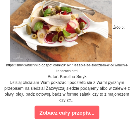
Źródło:
https://smykwkuchni.blogspot.com/2016/11/saatka-ze-sledziem-w-oliwkach-i-
kaparach.html
Autor: Karolina Smyk
Dzisiaj chcialam Wam pokazac i podzielic sie z Wami pysznym
przepisem na sledzia! Zazwyczaj sledzie podajemy albo w zalewie z
oliwy, oleju badz octowej, badz w formie salatki czy to z majonezem
czy ze...
Zobacz cały przepis...