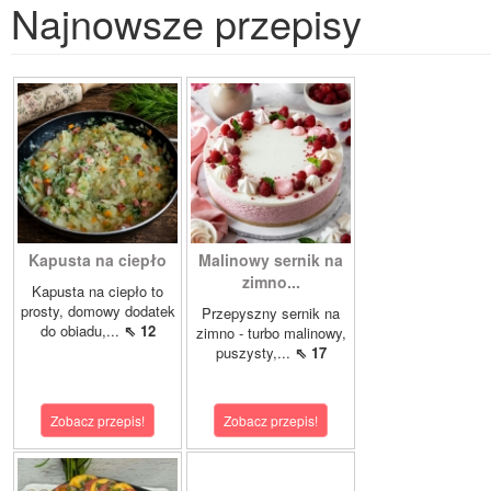
Najnowsze przepisy
Kapusta na ciepło
Malinowy sernik na
zimno...
Kapusta na ciepło to
prosty, domowy dodatek
Przepyszny sernik na
do obiadu,...
⇖ 12
zimno - turbo malinowy,
puszysty,...
⇖ 17
Zobacz przepis!
Zobacz przepis!