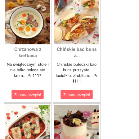
Chrzanowa z
Chińskie bao buns
kiełbasą
z...
Na świątecznym stole i
Chińskie bułeczki bao
nie tylko poleca się
buns puszyste,
krem...
⇖ 1117
leciutkie. Zrobiłam...
⇖
1111
Zobacz przepis!
Zobacz przepis!