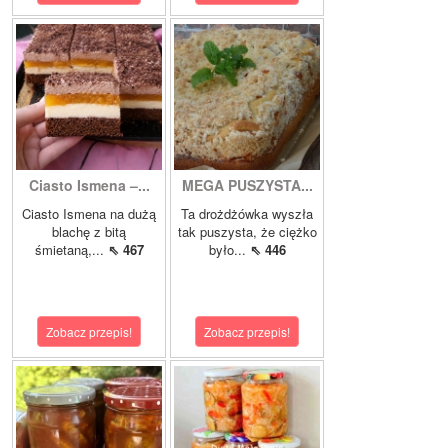
Ciasto Ismena –...
MEGA PUSZYSTA...
Ciasto Ismena na dużą
Ta drożdżówka wyszła
blachę z bitą
tak puszysta, że ciężko
śmietaną,...
⇖ 467
było...
⇖ 446
Zobacz przepis!
Zobacz przepis!