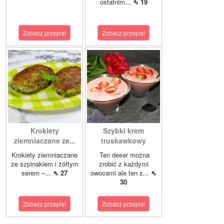
ostatnim...
⇖ 19
Zobacz przepis!
Zobacz przepis!
Krokiety
Szybki krem
ziemniaczane ze...
truskawkowy
Krokiety ziemniaczane
Ten deser można
ze szpinakiem i żółtym
zrobić z każdymi
serem –...
⇖ 27
owocami ale ten z...
⇖
30
Zobacz przepis!
Zobacz przepis!