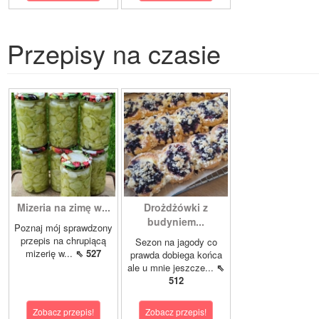
Przepisy na czasie
Mizeria na zimę w...
Drożdżówki z
budyniem...
Poznaj mój sprawdzony
przepis na chrupiącą
Sezon na jagody co
mizerię w...
⇖ 527
prawda dobiega końca
ale u mnie jeszcze...
⇖
512
Zobacz przepis!
Zobacz przepis!