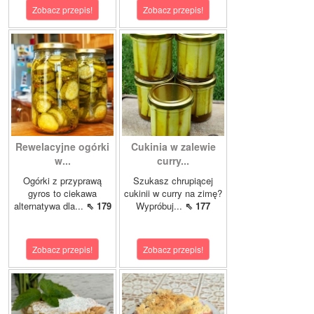
Zobacz przepis!
Zobacz przepis!
Rewelacyjne ogórki
Cukinia w zalewie
w...
curry...
Ogórki z przyprawą
Szukasz chrupiącej
gyros to ciekawa
cukinii w curry na zimę?
alternatywa dla...
⇖ 179
Wypróbuj...
⇖ 177
Zobacz przepis!
Zobacz przepis!