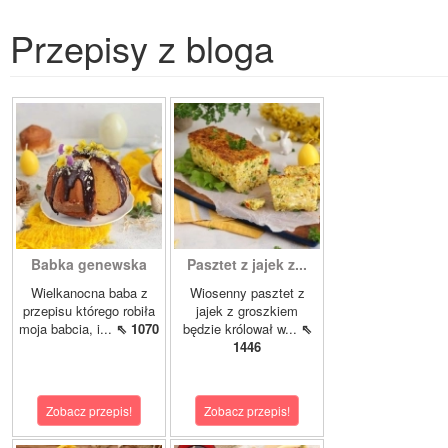
Przepisy z bloga
Babka genewska
Pasztet z jajek z...
Wielkanocna baba z
Wiosenny pasztet z
przepisu którego robiła
jajek z groszkiem
moja babcia, i...
⇖ 1070
będzie królował w...
⇖
1446
Zobacz przepis!
Zobacz przepis!