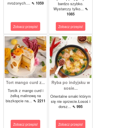
mrożonych....
⇖ 1059
bardzo szybko.
Wystarczy tylko...
⇖
1085
Zobacz przepis!
Zobacz przepis!
Tort mango curd z...
Ryba po indyjsku w
sosie...
Torcik z mango curd i
żelką malinową na
Orientalne smaki którym
biszkopcie na...
⇖ 2211
się nie oprzecie.Łosoś i
dorsz...
⇖ 995
Zobacz przepis!
Zobacz przepis!