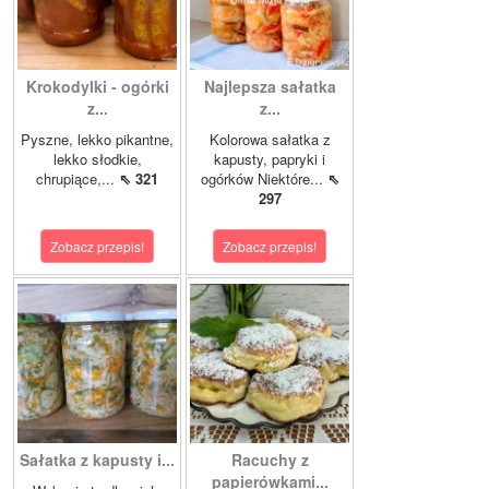
Krokodylki - ogórki
Najlepsza sałatka
z...
z...
Pyszne, lekko pikantne,
Kolorowa sałatka z
lekko słodkie,
kapusty, papryki i
chrupiące,...
⇖ 321
ogórków Niektóre...
⇖
297
Zobacz przepis!
Zobacz przepis!
Sałatka z kapusty i...
Racuchy z
papierówkami...