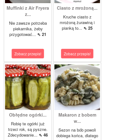
Muffinki z Air Fryera
Ciasto z mrożoną...
z...
Kruche ciasto z
mrożoną żurawiną i
Nie zawsze potrzeba
pianką to...
⇖ 25
piekarnika, żeby
przygotować...
⇖ 21
Zobacz przepis!
Zobacz przepis!
Obłędne ogórki...
Makaron z bobem
w...
Robię te ogórki już
trzeci rok, są pyszne.
Sezon na bób powoli
Zdecydowanie...
⇖ 46
dobiega końca, dlatego