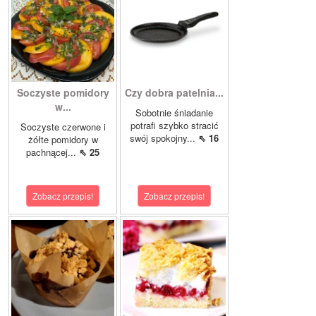
Soczyste pomidory
Czy dobra patelnia...
w...
Sobotnie śniadanie
potrafi szybko stracić
Soczyste czerwone i
swój spokojny...
⇖ 16
żółte pomidory w
pachnącej...
⇖ 25
Zobacz przepis!
Zobacz przepis!