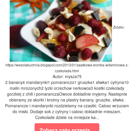
Źródło:
https://wesolakuchnia.blogspot.com/2013/01/saatkowa-bomba-witaminowa-z-
czekolada.html
Autor: mysza75
2 banany4 mandarynki1 pomaranczo1 gruszka1 sliwka1 cytryna10
malin mrozonych2 lyzki orzechow nerkowca3 kostki czekolady
gorzkiej z chili i pomaranczaOwoce dokladnie myjemy. Nastepnie
obieramy ze skorki i kroimy na plastry banany, gruszke, sliwke.
Pomarancze i mandarynki rozdzielamy na czastki. Calosc wrzucam
do miski. Dodaje sok z cytryny i calosc dokladnie mieszam.
Czekolade dziele na mniejsze ka...
Zobacz cały przepis...