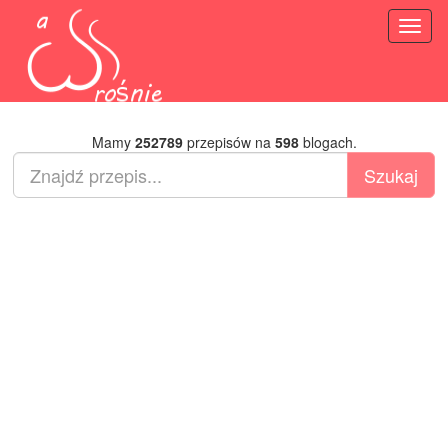
Toggl
naviga
Mamy
252789
przepisów na
598
blogach.