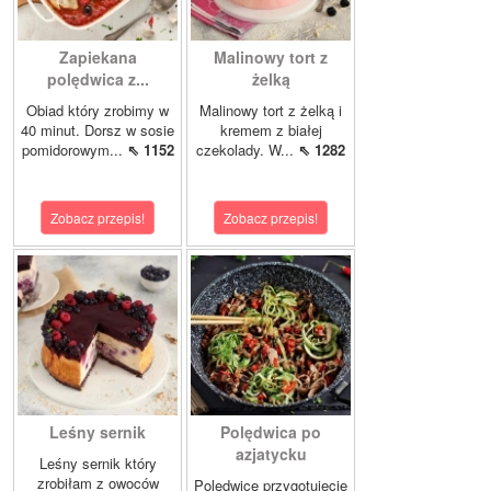
Zapiekana
Malinowy tort z
polędwica z...
żelką
Obiad który zrobimy w
Malinowy tort z żelką i
40 minut. Dorsz w sosie
kremem z białej
pomidorowym...
⇖ 1152
czekolady. W...
⇖ 1282
Zobacz przepis!
Zobacz przepis!
Leśny sernik
Polędwica po
azjatycku
Leśny sernik który
zrobiłam z owoców
Polędwicę przygotujecie