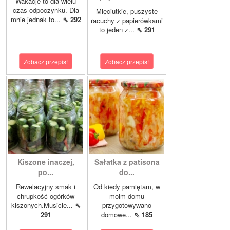
Wakacje to dla wielu
czas odpoczynku. Dla
Mięciutkie, puszyste
mnie jednak to...
⇖ 292
racuchy z papierówkami
to jeden z...
⇖ 291
Zobacz przepis!
Zobacz przepis!
Kiszone inaczej,
Sałatka z patisona
po...
do...
Rewelacyjny smak i
Od kiedy pamiętam, w
chrupkość ogórków
moim domu
kiszonych.Musicie...
⇖
przygotowywano
291
domowe...
⇖ 185