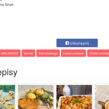
lina Smyk
Udostępnij
WIELKANOC
Serniki
Coś słodkiego
Ciasta ucierane
Ciasta na blog
episy