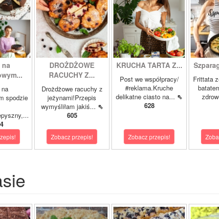
 na
DROŻDŻOWE
KRUCHA TARTA Z...
Szparagi
owym...
RACUCHY Z...
Post we współpracy/
Frittata 
#reklama.Kruche
batatem
 na
Drożdżowe racuchy z
delikatne ciasto na...
⇖
zdrowe
m spodzie
jeżynami!Przepis
628
wymyśliłam jakiś...
⇖
pyszny,...
605
4
zepis!
Zobacz przepis!
Zobacz przepis!
Zoba
asie