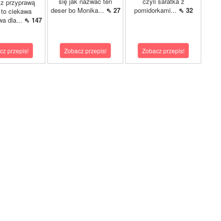
się jak nazwać ten
czyli sałatka z
 z przyprawą
deser bo Monika...
⇖ 27
pomidorkami...
⇖ 32
 to ciekawa
wa dla...
⇖ 147
cz przepis!
Zobacz przepis!
Zobacz przepis!