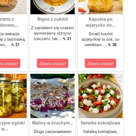
ratta z
Bigos z cukinii
Kapusta po
dorem,...
azjatycku do...
Z sąsiadami się czasem
wymieniamy różnymi
ie wakacje
Smaki kuchni
rzeczami, tak...
⇖ 31
ię z beztroską,
azjatyckiej to coś, co
em,...
⇖ 21
uwielbiam....
⇖ 36
cz przepis!
Zobacz przepis!
Zobacz przepis!
cyjne ogórki
Maliny w kruchym...
Sałatka koktajlowa
w...
Długo zastanawiałam
Sałatka koktajlowa,