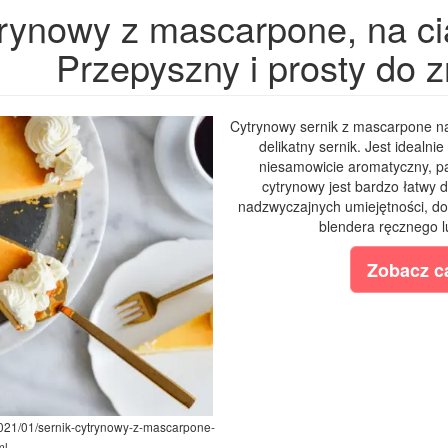
trynowy z mascarpone, na c
Przepyszny i prosty do z
Cytrynowy sernik z mascarpone na
delikatny sernik. Jest idealni
niesamowicie aromatyczny, pac
cytrynowy jest bardzo łatwy 
nadzwyczajnych umiejętności, do
blendera ręcznego lu
Zobacz ca
2021/01/sernik-cytrynowy-z-mascarpone-
ml