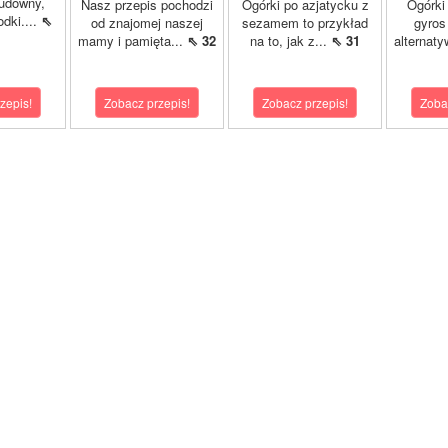
cudowny,
Nasz przepis pochodzi
Ogórki po azjatycku z
Ogórki
dki....
⇖
od znajomej naszej
sezamem to przykład
gyros
mamy i pamięta...
⇖ 32
na to, jak z...
⇖ 31
alternaty
zepis!
Zobacz przepis!
Zobacz przepis!
Zoba