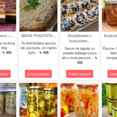
ena –...
MEGA PUSZYSTA...
Drożdżówki z
Krokody
budyniem...
a na dużą
Ta drożdżówka wyszła
 bitą
tak puszysta, że ciężko
Sezon na jagody co
Pyszne, l
..
⇖ 450
było...
⇖ 428
prawda dobiega końca
lekk
ale u mnie jeszcze...
⇖
chrupią
333
zepis!
Zobacz przepis!
Zobacz przepis!
Zoba