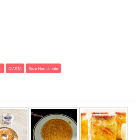
u
CIASTA
Boże Narodzenie