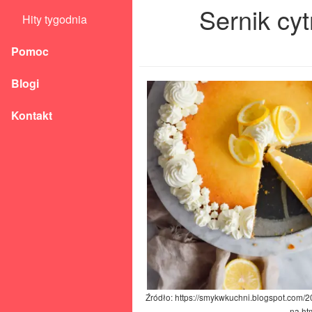
Sernik cy
Hity tygodnia
Pomoc
Blogi
Kontakt
Źródło: https://smykwkuchni.blogspot.com/
na.ht