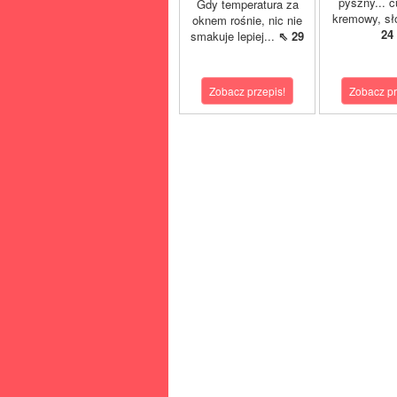
pyszny... 
Gdy temperatura za
kremowy, sło
oknem rośnie, nic nie
24
smakuje lepiej...
⇖ 29
Zobacz przepis!
Zobacz pr