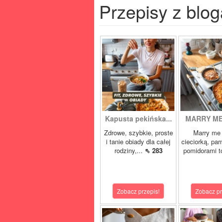
Przepisy z blog
Kapusta pekińska...
MARRY ME 
Zdrowe, szybkie, proste
Marry me 
i tanie obiady dla całej
cieciorką, pa
rodziny,...
⇖ 283
pomidorami t
Zobacz przepis!
Zobacz pr