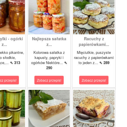
lki - ogórki
Najlepsza sałatka
Racuchy z
z...
z...
papierówkami...
ekko pikantne,
Kolorowa sałatka z
Mięciutkie, puszyste
o słodkie,
kapusty, papryki i
racuchy z papierówkami
ce,...
⇖ 313
ogórków Niektóre...
⇖
to jeden z...
⇖ 289
290
cz przepis!
Zobacz przepis!
Zobacz przepis!