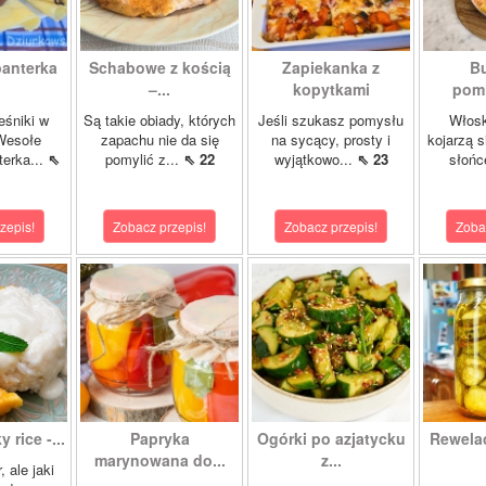
panterka
Schabowe z kością
Zapiekanka z
Bu
–...
kopytkami
pomi
eśniki w
Są takie obiady, których
Jeśli szukasz pomysłu
Włosk
Wesołe
zapachu nie da się
na sycący, prosty i
kojarzą s
terka...
⇖
pomylić z...
⇖ 22
wyjątkowo...
⇖ 23
słońc
zepis!
Zobacz przepis!
Zobacz przepis!
Zoba
 rice -...
Papryka
Ogórki po azjatycku
Rewela
marynowana do...
z...
, ale jaki