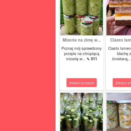
Mizeria na zimę w...
Ciasto Ism
Poznaj mój sprawdzony
Ciasto Ismen
przepis na chrupiącą
blachę z
mizerię w...
⇖ 511
śmietaną,.
Zobacz przepis!
Zobacz pr