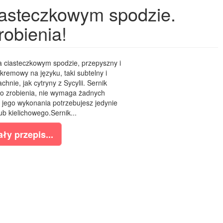
iasteczkowym spodzie.
robienia!
 ciasteczkowym spodzie, przepyszny i
e kremowy na języku, taki subtelny i
hnie, jak cytryny z Sycylii. Sernik
do zrobienia, nie wymaga żadnych
 jego wykonania potrzebujesz jedynie
b kielichowego.Sernik...
ły przepis...