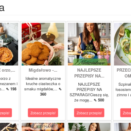
a
orzo,...
Migdałowo -...
NAJLEPSZE
PRZEC
PRZEPISY NA...
OM
orzo z
Idealne aromatyczne
rmezanem i
kruche ciasteczka o
NAJLEPSZE
Szpina
o...
⇖ 198
smaku migdałów,...
⇖
PRZEPISY NA
łososie
360
SZPARAGI!Cieszę się,
zimno i
że mogę...
⇖ 500
zepis!
Zobacz przepis!
Zobacz przepis!
Zoba