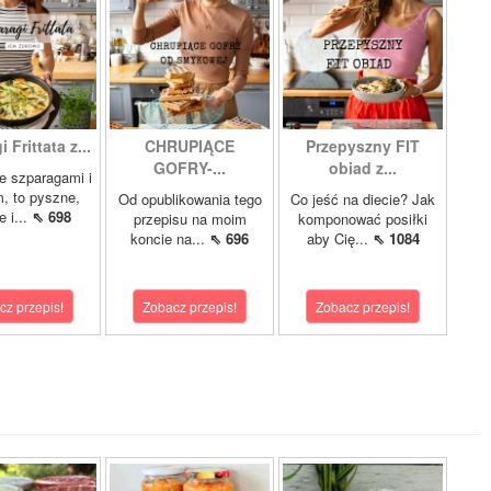
 Frittata z...
CHRUPIĄCE
Przepyszny FIT
GOFRY-...
obiad z...
ze szparagami i
, to pyszne,
Od opublikowania tego
Co jeść na diecie? Jak
 i...
⇖ 698
przepisu na moim
komponować posiłki
koncie na...
⇖ 696
aby Cię...
⇖ 1084
cz przepis!
Zobacz przepis!
Zobacz przepis!