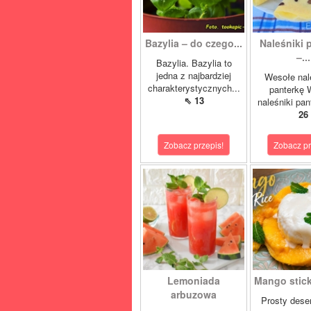
Bazylia – do czego...
Naleśniki 
–...
Bazylia. Bazylia to
jedna z najbardziej
Wesołe nal
charakterystycznych...
panterkę 
⇖ 13
naleśniki pan
26
Zobacz przepis!
Zobacz pr
Lemoniada
Mango sticky
arbuzowa
Prosty deser