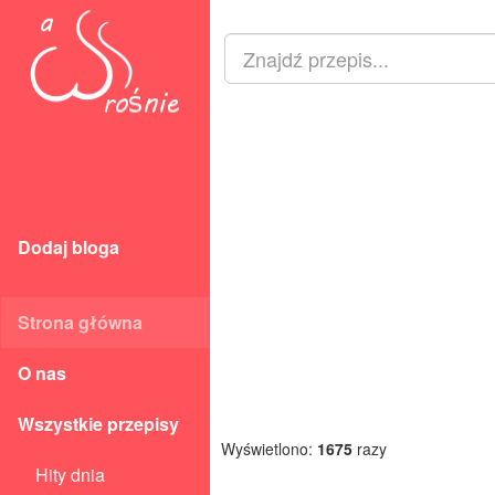
Dodaj bloga
Strona główna
O nas
Wszystkie przepisy
Wyświetlono:
1675
razy
Hity dnia