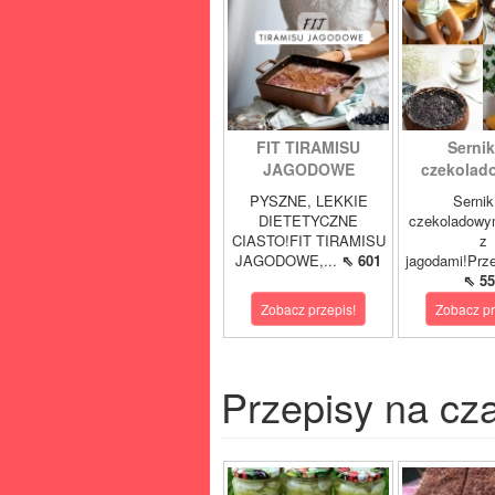
FIT TIRAMISU
Sernik
JAGODOWE
czekolad
PYSZNE, LEKKIE
Sernik
DIETETYCZNE
czekoladowy
CIASTO!FIT TIRAMISU
z
JAGODOWE,...
⇖ 601
jagodami!Prze
⇖ 55
Zobacz przepis!
Zobacz pr
Przepisy na cz