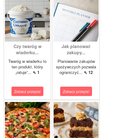
Czy twaróg w
Jak planować
wiaderku...
zakupy...
Twaróg w wiaderku to
Planowanie zakupów
ten produkt, który
spożywczych pozwala
„ratuje”...
⇖ 1
ograniczyć...
⇖ 12
Zobacz przepis!
Zobacz przepis!