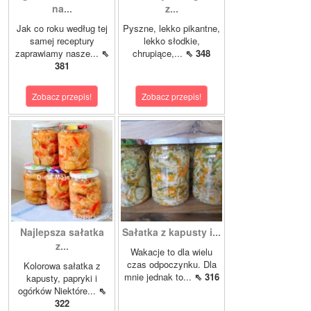
na...
z...
Jak co roku według tej
Pyszne, lekko pikantne,
samej receptury
lekko słodkie,
zaprawiamy nasze...
⇖
chrupiące,...
⇖ 348
381
Zobacz przepis!
Zobacz przepis!
Najlepsza sałatka
Sałatka z kapusty i...
z...
Wakacje to dla wielu
czas odpoczynku. Dla
Kolorowa sałatka z
mnie jednak to...
⇖ 316
kapusty, papryki i
ogórków Niektóre...
⇖
322