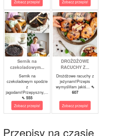
Zobacz przepis!
Zobacz przepis!
Sernik na
DROŻDŻOWE
czekoladowym...
RACUCHY Z...
Sernik na
Drożdżowe racuchy z
czekoladowym spodzie
jeżynami!Przepis
z
wymyśliłam jakiś...
⇖
jagodami!Przepyszny,...
607
⇖ 555
Zobacz przepis!
Zobacz przepis!
Przepisy na czasie