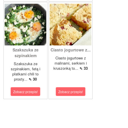
Szakszuka ze
Ciasto jogurtowe z...
szpinakiem
Ciasto jogurtowe z
malinami, serkiem i
Szakszuka ze
kruszonką to...
⇖ 33
szpinakiem, fetą i
płatkami chili to
prosty...
⇖ 30
Zobacz przepis!
Zobacz przepis!