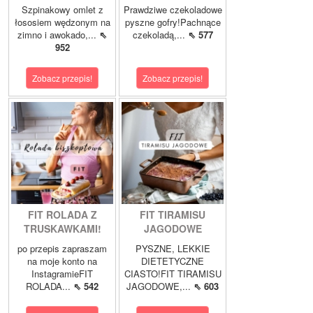
Szpinakowy omlet z
Prawdziwe czekoladowe
łososiem wędzonym na
pyszne gofry!Pachnące
zimno i awokado,...
⇖
czekoladą,...
⇖ 577
952
Zobacz przepis!
Zobacz przepis!
FIT ROLADA Z
FIT TIRAMISU
TRUSKAWKAMI!
JAGODOWE
po przepis zapraszam
PYSZNE, LEKKIE
na moje konto na
DIETETYCZNE
InstagramieFIT
CIASTO!FIT TIRAMISU
ROLADA...
⇖ 542
JAGODOWE,...
⇖ 603