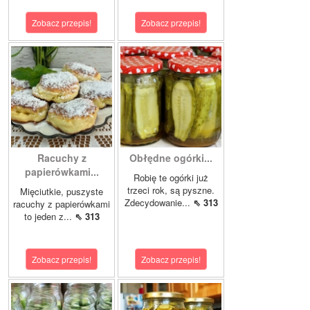
Zobacz przepis!
Zobacz przepis!
Racuchy z
Obłędne ogórki...
papierówkami...
Robię te ogórki już
trzeci rok, są pyszne.
Mięciutkie, puszyste
Zdecydowanie...
⇖ 313
racuchy z papierówkami
to jeden z...
⇖ 313
Zobacz przepis!
Zobacz przepis!