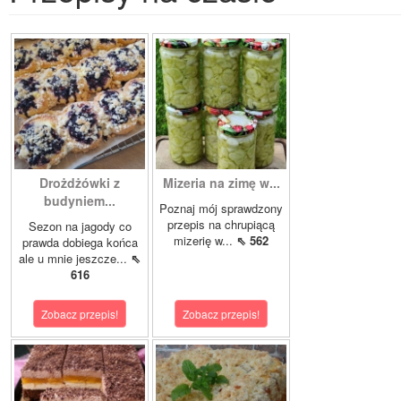
Drożdżówki z
Mizeria na zimę w...
budyniem...
Poznaj mój sprawdzony
przepis na chrupiącą
Sezon na jagody co
mizerię w...
⇖ 562
prawda dobiega końca
ale u mnie jeszcze...
⇖
616
Zobacz przepis!
Zobacz przepis!