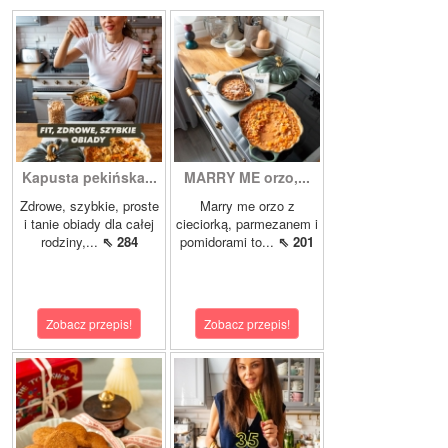
Kapusta pekińska...
MARRY ME orzo,...
Zdrowe, szybkie, proste
Marry me orzo z
i tanie obiady dla całej
cieciorką, parmezanem i
rodziny,...
⇖ 284
pomidorami to...
⇖ 201
Zobacz przepis!
Zobacz przepis!