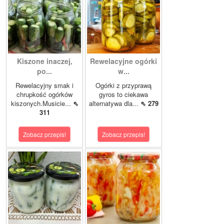
Kiszone inaczej,
Rewelacyjne ogórki
po...
w...
Rewelacyjny smak i
Ogórki z przyprawą
chrupkość ogórków
gyros to ciekawa
kiszonych.Musicie...
⇖
alternatywa dla...
⇖ 279
311
Zobacz przepis!
Zobacz przepis!