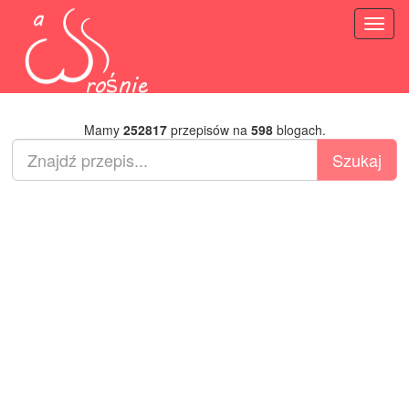
Toggl
naviga
Mamy
252817
przepisów na
598
blogach.