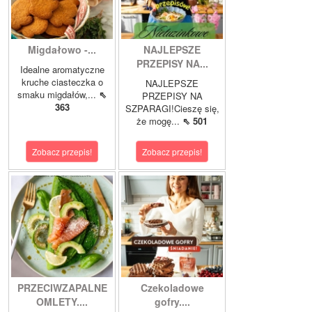
Migdałowo -...
NAJLEPSZE
PRZEPISY NA...
Idealne aromatyczne
kruche ciasteczka o
NAJLEPSZE
smaku migdałów,...
⇖
PRZEPISY NA
363
SZPARAGI!Cieszę się,
że mogę...
⇖ 501
Zobacz przepis!
Zobacz przepis!
PRZECIWZAPALNE
Czekoladowe
OMLETY....
gofry....