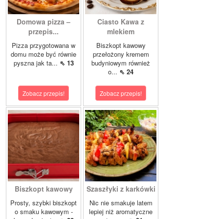
Domowa pizza –
Ciasto Kawa z
przepis...
mlekiem
Pizza przygotowana w
Biszkopt kawowy
domu może być równie
przełożony kremem
pyszna jak ta...
⇖ 13
budyniowym również
o...
⇖ 24
Zobacz przepis!
Zobacz przepis!
Biszkopt kawowy
Szaszłyki z karkówki
Prosty, szybki biszkopt
Nic nie smakuje latem
o smaku kawowym -
lepiej niż aromatyczne