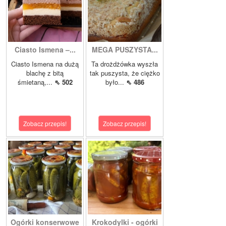
Ciasto Ismena –...
MEGA PUSZYSTA...
Ciasto Ismena na dużą
Ta drożdżówka wyszła
blachę z bitą
tak puszysta, że ciężko
śmietaną,...
⇖ 502
było...
⇖ 486
Zobacz przepis!
Zobacz przepis!
Ogórki konserwowe
Krokodylki - ogórki