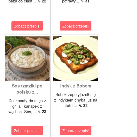
baza do ciast...
⇖ 22
potrawy...
⇖ 31
Zobacz przepis!
Zobacz przepis!
Sos tzatziki po
Indyk z Bobem
polsku z...
Bobek zaprzyjaźnił się
z indykiem chyba już na
Doskonały do mięs z
stałe....
⇖ 32
grilla i kanapek z
wędliną. Sos,...
⇖ 23
Zobacz przepis!
Zobacz przepis!