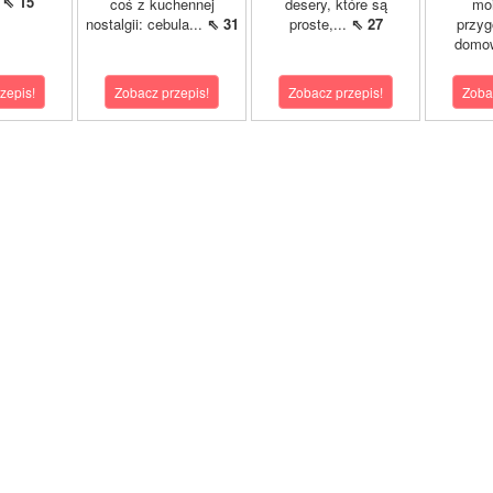
.
⇖ 15
coś z kuchennej
desery, które są
mo
nostalgii: cebula...
⇖ 31
proste,...
⇖ 27
przy
domo
zepis!
Zobacz przepis!
Zobacz przepis!
Zoba