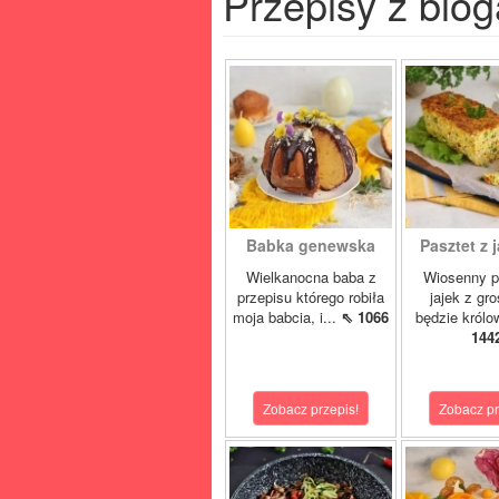
Przepisy z blog
Babka genewska
Pasztet z j
Wielkanocna baba z
Wiosenny p
przepisu którego robiła
jajek z gr
moja babcia, i...
⇖ 1066
będzie królo
144
Zobacz przepis!
Zobacz pr