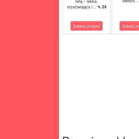
bardzo..
fetą – lekka,
orzeźwiająca i...
⇖ 24
Zobacz przepis!
Zobacz pr