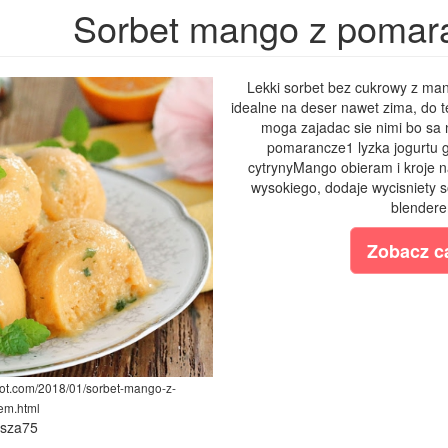
Sorbet mango z poma
Lekki sorbet bez cukrowy z man
idealne na deser nawet zima, do
moga zajadac sie nimi bo s
pomarancze1 lyzka jogurtu g
cytrynyMango obieram i kroje n
wysokiego, dodaje wycisniety s
blendere
Zobacz ca
pot.com/2018/01/sorbet-mango-z-
em.html
ysza75