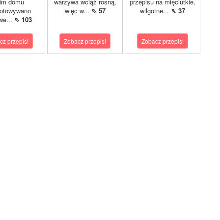
im domu
warzywa wciąż rosną,
przepisu na mięciutkie,
gotowywano
więc w...
⇖ 57
wilgotne...
⇖ 37
we...
⇖ 103
cz przepis!
Zobacz przepis!
Zobacz przepis!