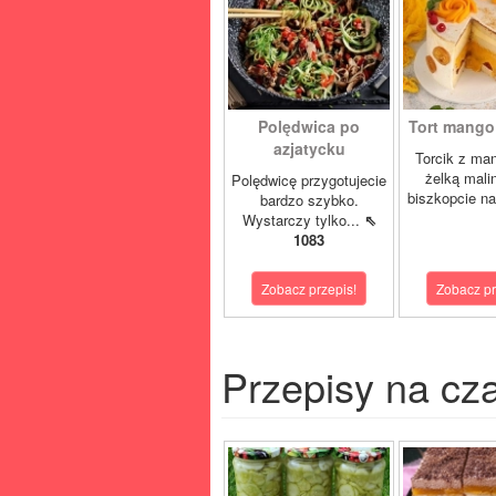
Polędwica po
Tort mango 
azjatycku
Torcik z man
żelką mali
Polędwicę przygotujecie
biszkopcie na
bardzo szybko.
Wystarczy tylko...
⇖
1083
Zobacz przepis!
Zobacz pr
Przepisy na cz