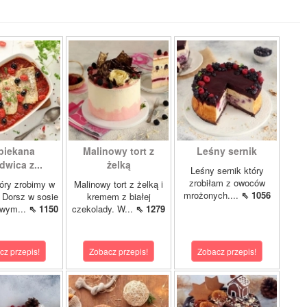
piekana
Malinowy tort z
Leśny sernik
dwica z...
żelką
Leśny sernik który
zrobiłam z owoców
óry zrobimy w
Malinowy tort z żelką i
mrożonych....
⇖ 1056
 Dorsz w sosie
kremem z białej
owym...
⇖ 1150
czekolady. W...
⇖ 1279
cz przepis!
Zobacz przepis!
Zobacz przepis!