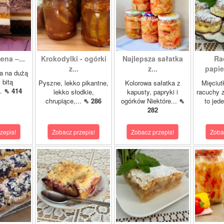
ena –...
Krokodylki - ogórki
Najlepsza sałatka
Ra
z...
z...
papie
a na dużą
 bitą
Pyszne, lekko pikantne,
Kolorowa sałatka z
Mięciut
..
⇖ 414
lekko słodkie,
kapusty, papryki i
racuchy 
chrupiące,...
⇖ 286
ogórków Niektóre...
⇖
to jede
282
zepis!
Zobacz przepis!
Zobacz przepis!
Zoba