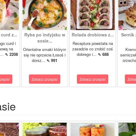
curd z...
Ryba po indyjsku w
Rolada drobiowa z...
Sernik 
sosie...
go curd i
Receptura powstała na
nową na
zasadzie co zrobić coś
Orientalne smaki którym
Krem
...
⇖ 2208
dobrego i...
⇖ 688
się nie oprzecie.Łosoś i
sernicze
dorsz...
⇖ 991
orzecha
zepis!
Zobacz przepis!
Zobacz przepis!
Zoba
asie