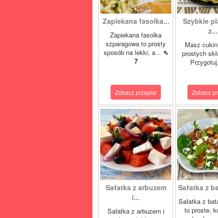
Zapiekana fasolka...
Szybkie pl
z...
Zapiekana fasolka
szparagowa to prosty
Masz cukini
sposób na lekki, a...
⇖
prostych sk
7
Przygotuj
Zobacz przepis!
Zobacz pr
Sałatka z arbuzem
Sałatka z ba
i...
Sałatka z bat
to proste, k
Sałatka z arbuzem i