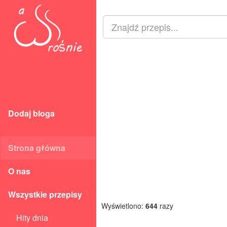
Dodaj bloga
Strona główna
O nas
Wszystkie przepisy
Wyświetlono:
644
razy
Hity dnia