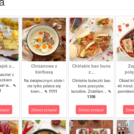
a
ajek z...
Chrzanowa z
Chińskie bao buns
Za
kiełbasą
z...
polę
asztet z
oszkiem
Na świątecznym stole i
Chińskie bułeczki bao
Obiad kt
wał w...
⇖
nie tylko poleca się
buns puszyste,
40 minut.
2
krem...
⇖ 1111
leciutkie. Zrobiłam...
⇖
pomidor
1106
zepis!
Zobacz przepis!
Zobacz przepis!
Zoba