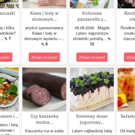
acuszki
Kawa i lody w
Kolorowa
Rzod
domowym...
panzanella z...
cie
ę i kilka
artykuł sponsorowany
06.08.2026 Magda
Rzodkie
ładników?
Kawa i lody w
Latem najprostsze
smaku
...
⇖ 7
domowym wydaniu –...
składniki potrafią...
⇖
inacze
⇖ 8
15
zepis!
Zobacz przepis!
Zobacz przepis!
Zoba
tatem i...
Czy kaszankę
Kremowy deser
Sałatk
można...
jogurtowy...
atem i fetą
olorowe i
Kaszanka ma w sobie
Latem najbardziej lubię
Od kied