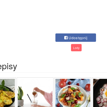
Udostępnij
Lody
episy