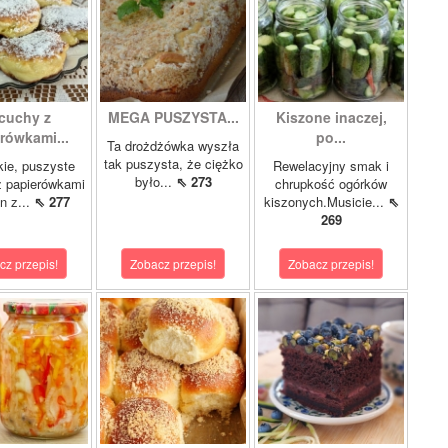
cuchy z
MEGA PUSZYSTA...
Kiszone inaczej,
rówkami...
po...
Ta drożdżówka wyszła
tak puszysta, że ciężko
kie, puszyste
Rewelacyjny smak i
było...
⇖ 273
z papierówkami
chrupkość ogórków
n z...
⇖ 277
kiszonych.Musicie...
⇖
269
cz przepis!
Zobacz przepis!
Zobacz przepis!