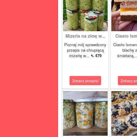
Mizeria na zimę w...
Ciasto Ism
Poznaj mój sprawdzony
Ciasto Ismen
przepis na chrupiącą
blachę z
mizerię w...
⇖ 479
śmietaną,.
Zobacz przepis!
Zobacz pr