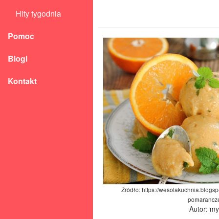
Hity tygodnia
Pomoc
Blogi
Kontakt
Źródło: https://wesolakuchnia.blogs
pomarancz
Autor: m