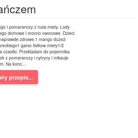
rańczem
go i pomaranczy z nuta miety. Lody
 tego domowe i mocno owocowe. Dzieci
a naprawde zdrowe.1 mango duze2
reckiego1 garsc listkow miety1/2
a czastki. Przekladam do pojemnika
ok z pomaranczy i cytryny i miksuje
m. Na konc...
ły przepis...