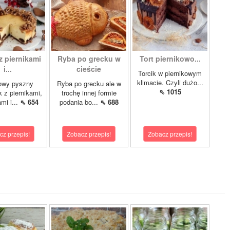
z piernikami
Ryba po grecku w
Tort piernikowo...
i...
cieście
Torcik w piernikowym
klimacie. Czyli dużo...
owy pyszny
Ryba po grecku ale w
⇖ 1015
k z piernikami,
trochę innej formie
mi i...
⇖ 654
podania bo...
⇖ 688
cz przepis!
Zobacz przepis!
Zobacz przepis!