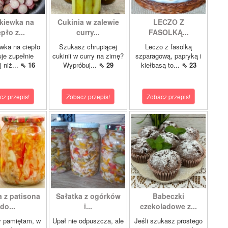
kiewka na
Cukinia w zalewie
LECZO Z
pło z...
curry...
FASOLKĄ...
wka na ciepło
Szukasz chrupiącej
Leczo z fasolką
je zupełnie
cukinii w curry na zimę?
szparagową, papryką i
j niż...
⇖ 16
Wypróbuj...
⇖ 29
kiełbasą to...
⇖ 23
cz przepis!
Zobacz przepis!
Zobacz przepis!
a z patisona
Sałatka z ogórków
Babeczki
do...
i...
czekoladowe z...
y pamiętam, w
Upał nie odpuszcza, ale
Jeśli szukasz prostego