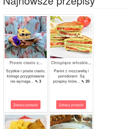
Najnowsze przepisy
Proste ciasto z...
Chrupiące włoskie...
Szybkie i proste ciasto,
Panini z mozzarellą i
którego przygotowanie
pomidorami Są
nie wymaga...
⇖ 3
przepisy które...
⇖ 20
Zobacz przepis!
Zobacz przepis!