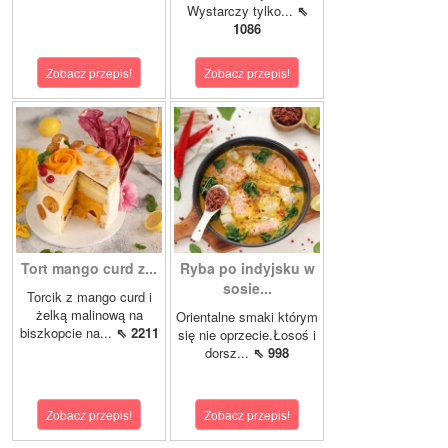
Wystarczy tylko...
⇖
1086
Zobacz przepis!
Zobacz przepis!
Tort mango curd z...
Ryba po indyjsku w
sosie...
Torcik z mango curd i
żelką malinową na
Orientalne smaki którym
biszkopcie na...
⇖ 2211
się nie oprzecie.Łosoś i
dorsz...
⇖ 998
Zobacz przepis!
Zobacz przepis!