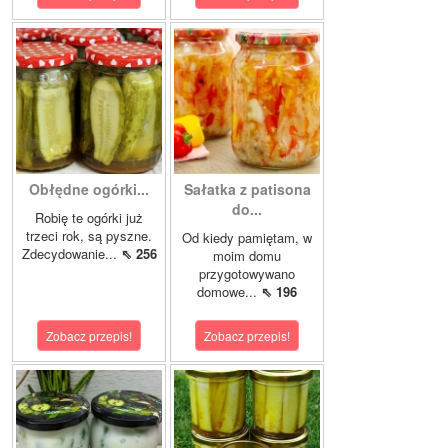
Obłędne ogórki...
Sałatka z patisona
do...
Robię te ogórki już
trzeci rok, są pyszne.
Od kiedy pamiętam, w
Zdecydowanie...
⇖ 256
moim domu
przygotowywano
domowe...
⇖ 196
Zobacz przepis!
Zobacz przepis!