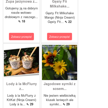
Zupa jarzynowa z...
Gęsty Fit
Milkshake...
Gotujemy ją na dobrym
rosole wołowo-
Gęsty Fit Milkshake
drobiowym z naszego...
Mango (Ninja Creami)
⇖ 18
Gęsty Fit...
⇖ 22
Zobacz przepis!
Zobacz przepis!
Lody à la McFlurry
Jagodowe syrniki z
z...
sosem...
Lody à la McFlurry z
Nie jestem wielbicielką
KitKat (Ninja Creami)
klusek leniwych ale
Lody à la...
⇖ 29
syrniki...
⇖ 29