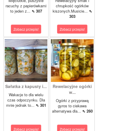
Mięciutkie, puszyste
Rewelacyjny smak i
racuchy z papierówkami
chrupkość ogórków
to jeden z...
⇖ 307
kiszonych.Musicie...
⇖
303
Zobacz przepis!
Zobacz przepis!
Sałatka z kapusty i...
Rewelacyjne ogórki
w...
Wakacje to dla wielu
czas odpoczynku. Dla
Ogórki z przyprawą
mnie jednak to...
⇖ 301
gyros to ciekawa
alternatywa dla...
⇖ 260
Zobacz przepis!
Zobacz przepis!