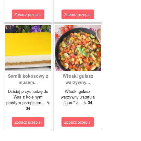
Zobacz przepis!
Zobacz przepis!
Sernik kokosowy z
Włoski gulasz
musem...
warzywny...
Dzisiaj przychodzę do
Włoski gulasz
Was z kolejnym
warzywny „ratatuia
prostym przepisem...
⇖
ligure” z...
⇖ 34
34
Zobacz przepis!
Zobacz przepis!