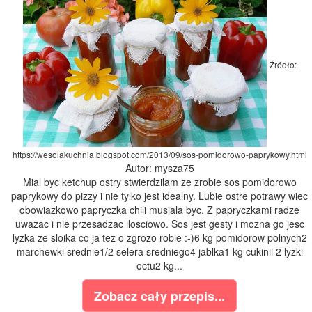
Źródło:
https://wesolakuchnia.blogspot.com/2013/09/sos-pomidorowo-paprykowy.html
Autor: mysza75
Mial byc ketchup ostry stwierdzilam ze zrobie sos pomidorowo
paprykowy do pizzy i nie tylko jest idealny. Lubie ostre potrawy wiec
obowiazkowo papryczka chili musiala byc. Z papryczkami radze
uwazac i nie przesadzac ilosciowo. Sos jest gesty i mozna go jesc
lyzka ze sloika co ja tez o zgrozo robie :-)6 kg pomidorow polnych2
marchewki srednie1/2 selera sredniego4 jablka1 kg cukinii 2 lyzki
octu2 kg...
Zobacz cały przepis...