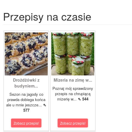
Przepisy na czasie
Drożdżówki z
Mizeria na zimę w...
budyniem...
Poznaj mój sprawdzony
przepis na chrupiącą
Sezon na jagody co
mizerię w...
⇖ 544
prawda dobiega końca
ale u mnie jeszcze...
⇖
577
Zobacz przepis!
Zobacz przepis!