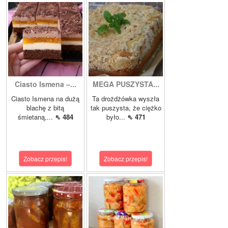
Ciasto Ismena –...
MEGA PUSZYSTA...
Ciasto Ismena na dużą
Ta drożdżówka wyszła
blachę z bitą
tak puszysta, że ciężko
śmietaną,...
⇖ 484
było...
⇖ 471
Zobacz przepis!
Zobacz przepis!