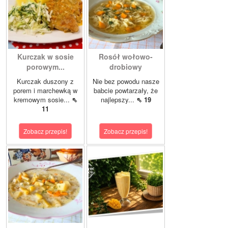
Kurczak w sosie
Rosół wołowo-
porowym...
drobiowy
Kurczak duszony z
Nie bez powodu nasze
porem i marchewką w
babcie powtarzały, że
kremowym sosie...
⇖
najlepszy...
⇖ 19
11
Zobacz przepis!
Zobacz przepis!