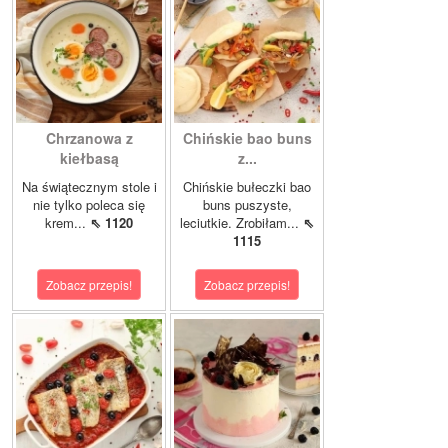
Chrzanowa z
Chińskie bao buns
kiełbasą
z...
Na świątecznym stole i
Chińskie bułeczki bao
nie tylko poleca się
buns puszyste,
krem...
⇖ 1120
leciutkie. Zrobiłam...
⇖
1115
Zobacz przepis!
Zobacz przepis!