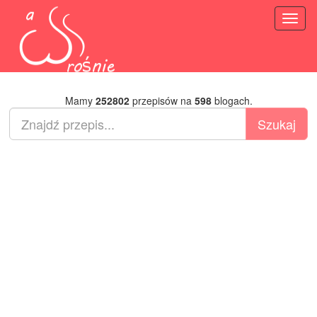
Toggl
naviga
Mamy
252802
przepisów na
598
blogach.