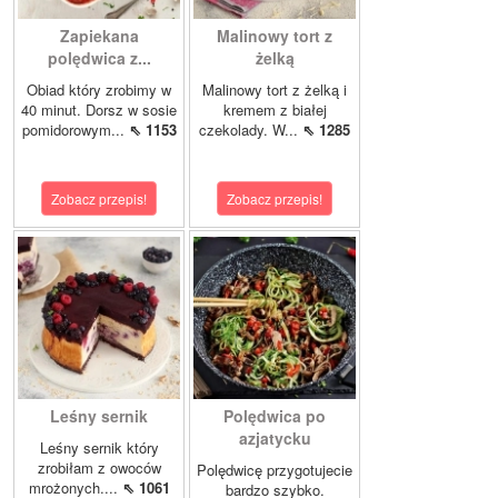
Zapiekana
Malinowy tort z
polędwica z...
żelką
Obiad który zrobimy w
Malinowy tort z żelką i
40 minut. Dorsz w sosie
kremem z białej
pomidorowym...
⇖ 1153
czekolady. W...
⇖ 1285
Zobacz przepis!
Zobacz przepis!
Leśny sernik
Polędwica po
azjatycku
Leśny sernik który
zrobiłam z owoców
Polędwicę przygotujecie
mrożonych....
⇖ 1061
bardzo szybko.