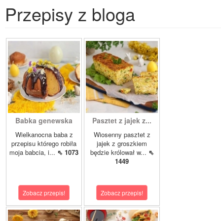
Przepisy z bloga
Babka genewska
Pasztet z jajek z...
Wielkanocna baba z
Wiosenny pasztet z
przepisu którego robiła
jajek z groszkiem
moja babcia, i...
⇖ 1073
będzie królował w...
⇖
1449
Zobacz przepis!
Zobacz przepis!