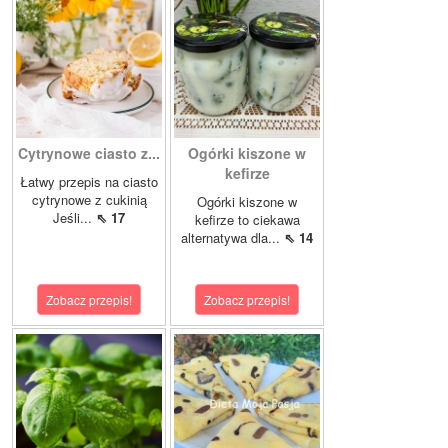
Cytrynowe ciasto z...
Ogórki kiszone w
kefirze
Łatwy przepis na ciasto
cytrynowe z cukinią
Ogórki kiszone w
Jeśli...
⇖ 17
kefirze to ciekawa
alternatywa dla...
⇖ 14
Zobacz przepis!
Zobacz przepis!