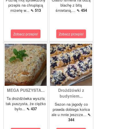
przepis na chrupiącą
blachę z bitą
mizerię w...
⇖ 513
śmietaną,...
⇖ 454
Zobacz przepis!
Zobacz przepis!
MEGA PUSZYSTA...
Drożdżówki z
budyniem...
Ta drożdżówka wyszła
tak puszysta, że ciężko
Sezon na jagody co
było...
⇖ 437
prawda dobiega końca
ale u mnie jeszcze...
⇖
344