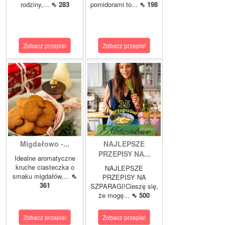
rodziny,...
⇖ 283
pomidorami to...
⇖ 198
Zobacz przepis!
Zobacz przepis!
Migdałowo -...
NAJLEPSZE
PRZEPISY NA...
Idealne aromatyczne
kruche ciasteczka o
NAJLEPSZE
smaku migdałów,...
⇖
PRZEPISY NA
361
SZPARAGI!Cieszę się,
że mogę...
⇖ 500
Zobacz przepis!
Zobacz przepis!