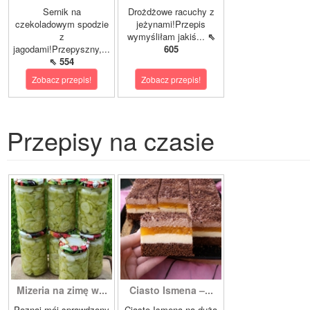
Sernik na
Drożdżowe racuchy z
czekoladowym spodzie
jeżynami!Przepis
z
wymyśliłam jakiś...
⇖
jagodami!Przepyszny,...
605
⇖ 554
Zobacz przepis!
Zobacz przepis!
Przepisy na czasie
Mizeria na zimę w...
Ciasto Ismena –...
Poznaj mój sprawdzony
Ciasto Ismena na dużą