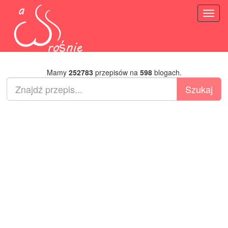
Toggl
naviga
Mamy
252783
przepisów na
598
blogach.