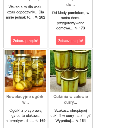
do...
Wakacje to dla wielu
czas odpoczynku. Dla
Od kiedy pamiętam, w
mnie jednak to...
⇖ 282
moim domu
przygotowywano
domowe...
⇖ 173
Zobacz przepis!
Zobacz przepis!
Rewelacyjne ogórki
Cukinia w zalewie
w...
curry...
Ogórki z przyprawą
Szukasz chrupiącej
gyros to ciekawa
cukinii w curry na zimę?
alternatywa dla...
⇖ 169
Wypróbuj...
⇖ 164