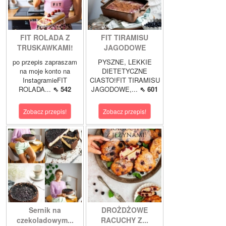
FIT ROLADA Z
FIT TIRAMISU
TRUSKAWKAMI!
JAGODOWE
po przepis zapraszam
PYSZNE, LEKKIE
na moje konto na
DIETETYCZNE
InstagramieFIT
CIASTO!FIT TIRAMISU
ROLADA...
⇖ 542
JAGODOWE,...
⇖ 601
Zobacz przepis!
Zobacz przepis!
Sernik na
DROŻDŻOWE
czekoladowym...
RACUCHY Z...