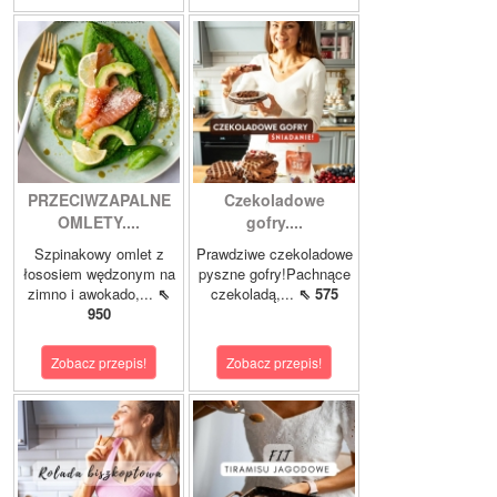
PRZECIWZAPALNE
Czekoladowe
OMLETY....
gofry....
Szpinakowy omlet z
Prawdziwe czekoladowe
łososiem wędzonym na
pyszne gofry!Pachnące
zimno i awokado,...
⇖
czekoladą,...
⇖ 575
950
Zobacz przepis!
Zobacz przepis!