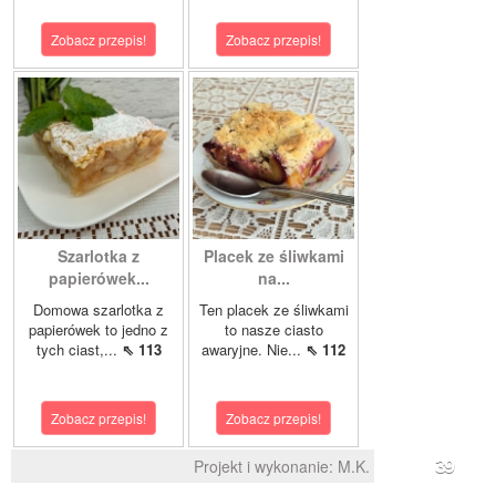
Zobacz przepis!
Zobacz przepis!
Szarlotka z
Placek ze śliwkami
papierówek...
na...
Domowa szarlotka z
Ten placek ze śliwkami
papierówek to jedno z
to nasze ciasto
tych ciast,...
⇖ 113
awaryjne. Nie...
⇖ 112
Zobacz przepis!
Zobacz przepis!
Projekt i wykonanie:
M.K.
39