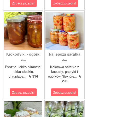
Zobacz przepis!
Zobacz przepis!
Krokodylki - ogórki
Najlepsza sałatka
z...
z...
Pyszne, lekko pikantne,
Kolorowa sałatka z
lekko słodkie,
kapusty, papryki i
chrupiące,...
⇖ 314
ogórków Niektóre...
⇖
293
Zobacz przepis!
Zobacz przepis!