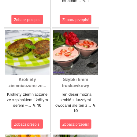
ostatnim...
⇖ 1
Zobacz przepis!
Zobacz przepis!
Krokiety
Szybki krem
ziemniaczane ze...
truskawkowy
Krokiety ziemniaczane
Ten deser można
ze szpinakiem i żółtym
zrobić z każdymi
serem –...
⇖ 10
owocami ale ten z...
⇖
10
Zobacz przepis!
Zobacz przepis!