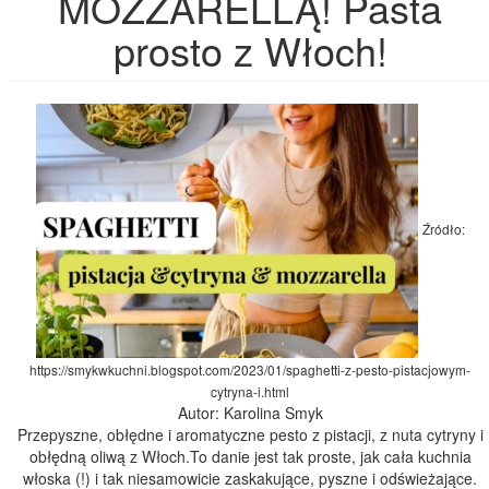
MOZZARELLĄ! Pasta
prosto z Włoch!
Źródło:
https://smykwkuchni.blogspot.com/2023/01/spaghetti-z-pesto-pistacjowym-
cytryna-i.html
Autor: Karolina Smyk
Przepyszne, obłędne i aromatyczne pesto z pistacji, z nuta cytryny i
obłędną oliwą z Włoch.To danie jest tak proste, jak cała kuchnia
włoska (!) i tak niesamowicie zaskakujące, pyszne i odświeżające.