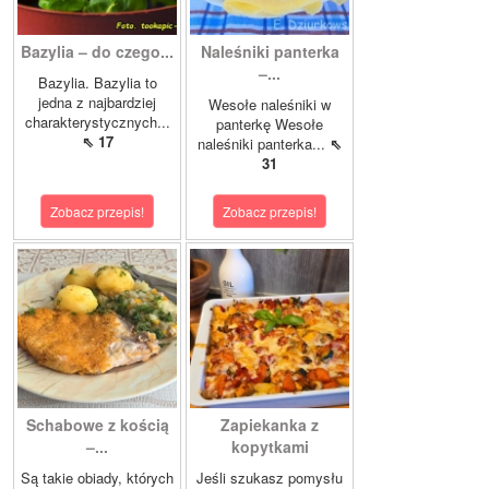
Bazylia – do czego...
Naleśniki panterka
–...
Bazylia. Bazylia to
jedna z najbardziej
Wesołe naleśniki w
charakterystycznych...
panterkę Wesołe
⇖ 17
naleśniki panterka...
⇖
31
Zobacz przepis!
Zobacz przepis!
Schabowe z kością
Zapiekanka z
–...
kopytkami
Są takie obiady, których
Jeśli szukasz pomysłu