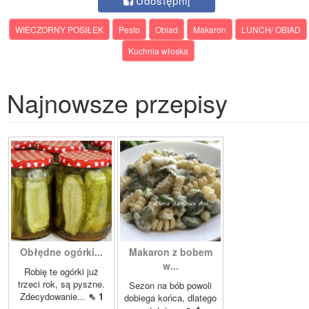
Udostępnij
WIECZORNY POSIŁEK
Pesto
Obiad
Makaron
LUNCH/ OBIAD
Kuchnia włoska
Najnowsze przepisy
Obłędne ogórki...
Makaron z bobem
w...
Robię te ogórki już
trzeci rok, są pyszne.
Sezon na bób powoli
Zdecydowanie...
⇖ 1
dobiega końca, dlatego