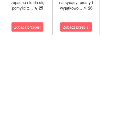
zapachu nie da się
na sycący, prosty i
pomylić z...
⇖ 25
wyjątkowo...
⇖ 26
Zobacz przepis!
Zobacz przepis!