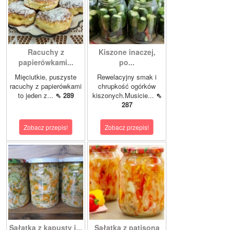
Racuchy z
Kiszone inaczej,
papierówkami...
po...
Mięciutkie, puszyste
Rewelacyjny smak i
racuchy z papierówkami
chrupkość ogórków
to jeden z...
⇖ 289
kiszonych.Musicie...
⇖
287
Zobacz przepis!
Zobacz przepis!
Sałatka z kapusty i...
Sałatka z patisona