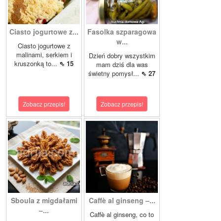
Ciasto jogurtowe z...
Fasolka szparagowa
w...
Ciasto jogurtowe z
malinami, serkiem i
Dzień dobry wszystkim
kruszonką to...
⇖ 15
mam dziś dla was
świetny pomysł...
⇖ 27
Zobacz przepis!
Zobacz przepis!
Sboula z migdałami
Caffè al ginseng –...
–...
Caffè al ginseng, co to