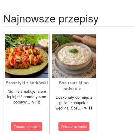
Najnowsze przepisy
Szaszłyki z karkówki
Sos tzatziki po
polsku z...
Nic nie smakuje latem
lepiej niż aromatyczne
Doskonały do mięs z
potrawy...
⇖ 12
grilla i kanapek z
wędliną. Sos,...
⇖ 11
Zobacz przepis!
Zobacz przepis!