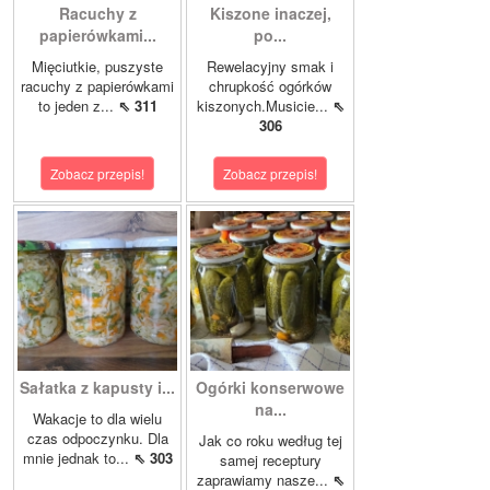
Racuchy z
Kiszone inaczej,
papierówkami...
po...
Mięciutkie, puszyste
Rewelacyjny smak i
racuchy z papierówkami
chrupkość ogórków
to jeden z...
⇖ 311
kiszonych.Musicie...
⇖
306
Zobacz przepis!
Zobacz przepis!
Sałatka z kapusty i...
Ogórki konserwowe
na...
Wakacje to dla wielu
czas odpoczynku. Dla
Jak co roku według tej
mnie jednak to...
⇖ 303
samej receptury
zaprawiamy nasze...
⇖