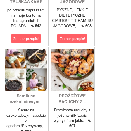
TRUSKAWKAMI!
JAGODOWE
po przepis zapraszam
PYSZNE, LEKKIE
na moje konto na
DIETETYCZNE
InstagramieFIT
CIASTO!FIT TIRAMISU
ROLADA...
⇖ 542
JAGODOWE,...
⇖ 603
Zobacz przepis!
Zobacz przepis!
Sernik na
DROŻDŻOWE
czekoladowym...
RACUCHY Z...
Sernik na
Drożdżowe racuchy z
czekoladowym spodzie
jeżynami!Przepis
z
wymyśliłam jakiś...
⇖
jagodami!Przepyszny,...
607
⇖ 555