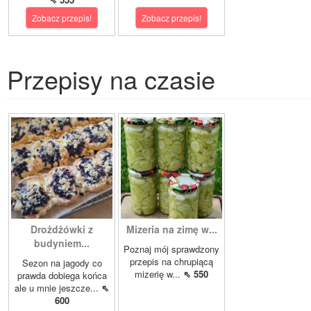
Zobacz przepis!
Zobacz przepis!
Przepisy na czasie
Drożdżówki z
Mizeria na zimę w...
budyniem...
Poznaj mój sprawdzony
przepis na chrupiącą
Sezon na jagody co
mizerię w...
⇖ 550
prawda dobiega końca
ale u mnie jeszcze...
⇖
600