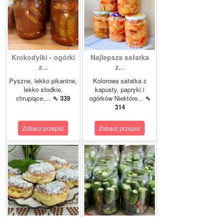
Krokodylki - ogórki
Najlepsza sałatka
z...
z...
Pyszne, lekko pikantne,
Kolorowa sałatka z
lekko słodkie,
kapusty, papryki i
chrupiące,...
⇖ 339
ogórków Niektóre...
⇖
314
Zobacz przepis!
Zobacz przepis!