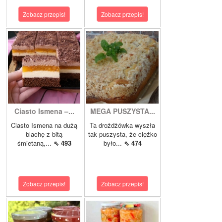
Zobacz przepis!
Zobacz przepis!
Ciasto Ismena –...
MEGA PUSZYSTA...
Ciasto Ismena na dużą
Ta drożdżówka wyszła
blachę z bitą
tak puszysta, że ciężko
śmietaną,...
⇖ 493
było...
⇖ 474
Zobacz przepis!
Zobacz przepis!