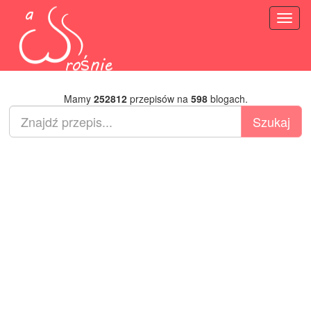
Toggl
naviga
Mamy
252812
przepisów na
598
blogach.