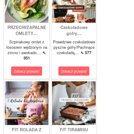
PRZECIWZAPALNE
Czekoladowe
OMLETY....
gofry....
Szpinakowy omlet z
Prawdziwe czekoladowe
łososiem wędzonym na
pyszne gofry!Pachnące
zimno i awokado,...
⇖
czekoladą,...
⇖ 577
951
Zobacz przepis!
Zobacz przepis!
FIT ROLADA Z
FIT TIRAMISU