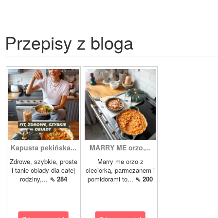
Przepisy z bloga
Kapusta pekińska...
MARRY ME orzo,...
Zdrowe, szybkie, proste
Marry me orzo z
i tanie obiady dla całej
cieciorką, parmezanem i
rodziny,...
⇖ 284
pomidorami to...
⇖ 200