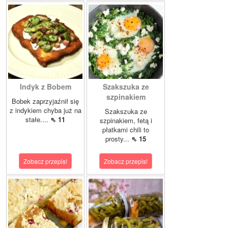
Indyk z Bobem
Szakszuka ze
szpinakiem
Bobek zaprzyjaźnił się
z indykiem chyba już na
Szakszuka ze
stałe....
⇖ 11
szpinakiem, fetą i
płatkami chili to
prosty...
⇖ 15
Zobacz przepis!
Zobacz przepis!