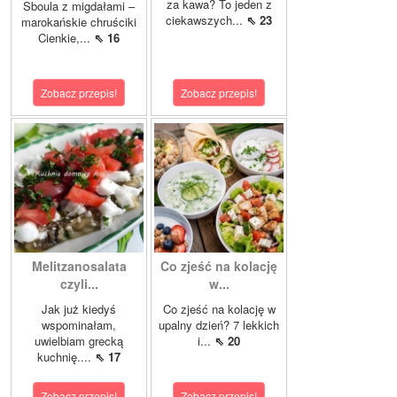
za kawa? To jeden z
Sboula z migdałami –
ciekawszych...
⇖ 23
marokańskie chruściki
Cienkie,...
⇖ 16
Zobacz przepis!
Zobacz przepis!
Melitzanosalata
Co zjeść na kolację
czyli...
w...
Jak już kiedyś
Co zjeść na kolację w
wspominałam,
upalny dzień? 7 lekkich
uwielbiam grecką
i...
⇖ 20
kuchnię....
⇖ 17
Zobacz przepis!
Zobacz przepis!