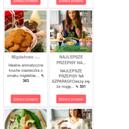
Zobacz przepis!
Zobacz przepis!
Migdałowo -...
NAJLEPSZE
PRZEPISY NA...
Idealne aromatyczne
kruche ciasteczka o
NAJLEPSZE
smaku migdałów,...
⇖
PRZEPISY NA
363
SZPARAGI!Cieszę się,
że mogę...
⇖ 501
Zobacz przepis!
Zobacz przepis!