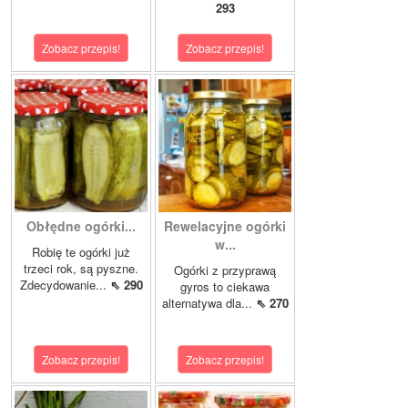
293
Zobacz przepis!
Zobacz przepis!
Obłędne ogórki...
Rewelacyjne ogórki
w...
Robię te ogórki już
trzeci rok, są pyszne.
Ogórki z przyprawą
Zdecydowanie...
⇖ 290
gyros to ciekawa
alternatywa dla...
⇖ 270
Zobacz przepis!
Zobacz przepis!