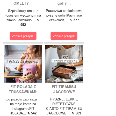
OMLETY....
gofry....
Szpinakowy omlet z
Prawdziwe czekoladowe
łososiem wędzonym na
pyszne gofry!Pachnące
zimno i awokado,...
⇖
czekoladą,...
⇖ 577
952
Zobacz przepis!
Zobacz przepis!
FIT ROLADA Z
FIT TIRAMISU
TRUSKAWKAMI!
JAGODOWE
po przepis zapraszam
PYSZNE, LEKKIE
na moje konto na
DIETETYCZNE
InstagramieFIT
CIASTO!FIT TIRAMISU
ROLADA...
⇖ 542
JAGODOWE,...
⇖ 603