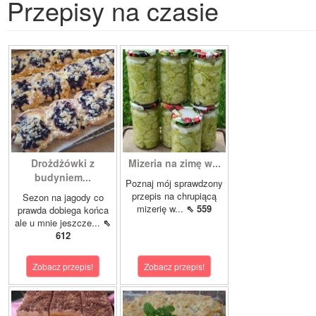
Przepisy na czasie
Drożdżówki z
Mizeria na zimę w...
budyniem...
Poznaj mój sprawdzony
przepis na chrupiącą
Sezon na jagody co
mizerię w...
⇖ 559
prawda dobiega końca
ale u mnie jeszcze...
⇖
612
Zobacz przepis!
Zobacz przepis!