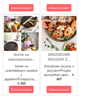
Zobacz przepis!
Zobacz przepis!
Sernik na
DROŻDŻOWE
czekoladowym...
RACUCHY Z...
Sernik na
Drożdżowe racuchy z
czekoladowym spodzie
jeżynami!Przepis
z
wymyśliłam jakiś...
⇖
jagodami!Przepyszny,...
607
⇖ 555
Zobacz przepis!
Zobacz przepis!