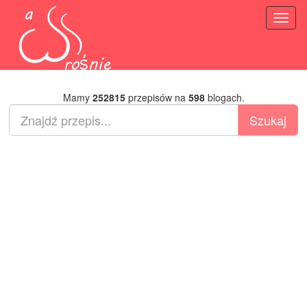
Toggl
naviga
Mamy
252815
przepisów na
598
blogach.