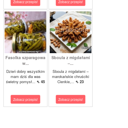
Zobacz przepis!
Zobacz przepis!
Fasolka szparagowa
Sboula z migdałami
w...
–...
Dzień dobry wszystkim
Sboula z migdałami –
mam dziś dla was
marokańskie chruściki
świetny pomysł...
⇖ 45
Cienkie,...
⇖ 23
Zobacz przepis!
Zobacz przepis!