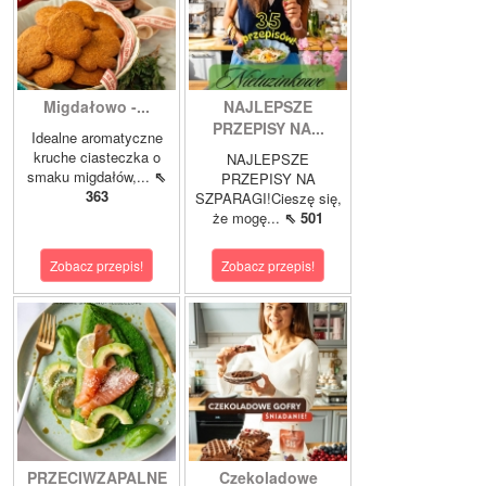
Migdałowo -...
NAJLEPSZE
PRZEPISY NA...
Idealne aromatyczne
kruche ciasteczka o
NAJLEPSZE
smaku migdałów,...
⇖
PRZEPISY NA
363
SZPARAGI!Cieszę się,
że mogę...
⇖ 501
Zobacz przepis!
Zobacz przepis!
PRZECIWZAPALNE
Czekoladowe