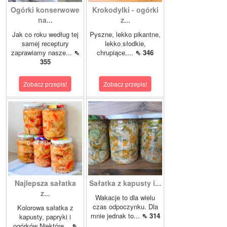
Ogórki konserwowe
Krokodylki - ogórki
na...
z...
Jak co roku według tej
Pyszne, lekko pikantne,
samej receptury
lekko słodkie,
zaprawiamy nasze...
⇖
chrupiące,...
⇖ 346
355
Zobacz przepis!
Zobacz przepis!
Najlepsza sałatka
Sałatka z kapusty i...
z...
Wakacje to dla wielu
czas odpoczynku. Dla
Kolorowa sałatka z
mnie jednak to...
⇖ 314
kapusty, papryki i
ogórków Niektóre...
⇖