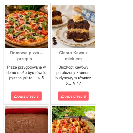
Domowa pizza –
Ciasto Kawa z
przepis...
mlekiem
Pizza przygotowana w
Biszkopt kawowy
domu może być równie
przełożony kremem
pyszna jak ta...
⇖ 5
budyniowym również
o...
⇖ 17
Zobacz przepis!
Zobacz przepis!