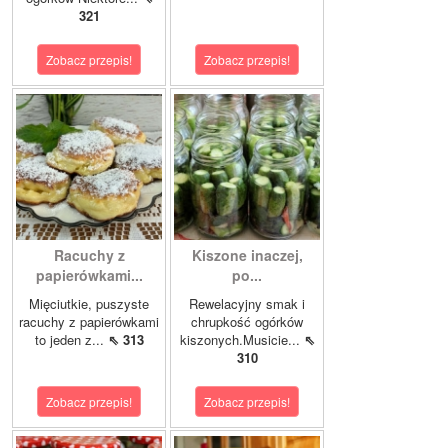
321
Zobacz przepis!
Zobacz przepis!
Racuchy z
Kiszone inaczej,
papierówkami...
po...
Mięciutkie, puszyste
Rewelacyjny smak i
racuchy z papierówkami
chrupkość ogórków
to jeden z...
⇖ 313
kiszonych.Musicie...
⇖
310
Zobacz przepis!
Zobacz przepis!