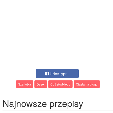
Udostępnij
Szarlotka
Deser
Coś słodkiego
Ciasta na blogu
Najnowsze przepisy