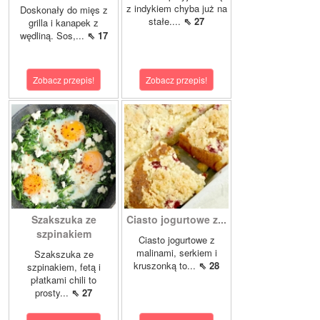
z indykiem chyba już na
Doskonały do mięs z
stałe....
⇖ 27
grilla i kanapek z
wędliną. Sos,...
⇖ 17
Zobacz przepis!
Zobacz przepis!
Szakszuka ze
Ciasto jogurtowe z...
szpinakiem
Ciasto jogurtowe z
malinami, serkiem i
Szakszuka ze
kruszonką to...
⇖ 28
szpinakiem, fetą i
płatkami chili to
prosty...
⇖ 27