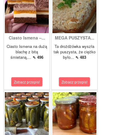
Ciasto Ismena –...
MEGA PUSZYSTA...
Ciasto Ismena na dużą
Ta drożdżówka wyszła
blachę z bitą
tak puszysta, że ciężko
śmietaną,...
⇖ 496
było...
⇖ 483
Zobacz przepis!
Zobacz przepis!