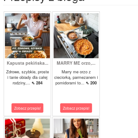
Kapusta pekińska...
MARRY ME orzo,...
Zdrowe, szybkie, proste
Marry me orzo z
i tanie obiady dla całej
cieciorką, parmezanem i
rodziny,...
⇖ 284
pomidorami to...
⇖ 200
Zobacz przepis!
Zobacz przepis!