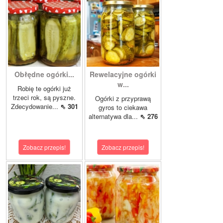
Obłędne ogórki...
Rewelacyjne ogórki
w...
Robię te ogórki już
trzeci rok, są pyszne.
Ogórki z przyprawą
Zdecydowanie...
⇖ 301
gyros to ciekawa
alternatywa dla...
⇖ 276
Zobacz przepis!
Zobacz przepis!