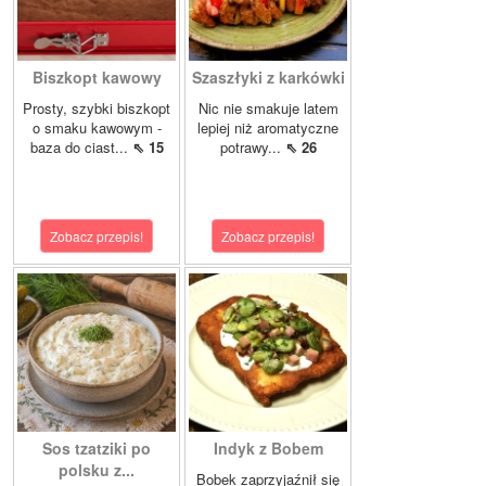
Biszkopt kawowy
Szaszłyki z karkówki
Prosty, szybki biszkopt
Nic nie smakuje latem
o smaku kawowym -
lepiej niż aromatyczne
baza do ciast...
⇖ 15
potrawy...
⇖ 26
Zobacz przepis!
Zobacz przepis!
Sos tzatziki po
Indyk z Bobem
polsku z...
Bobek zaprzyjaźnił się