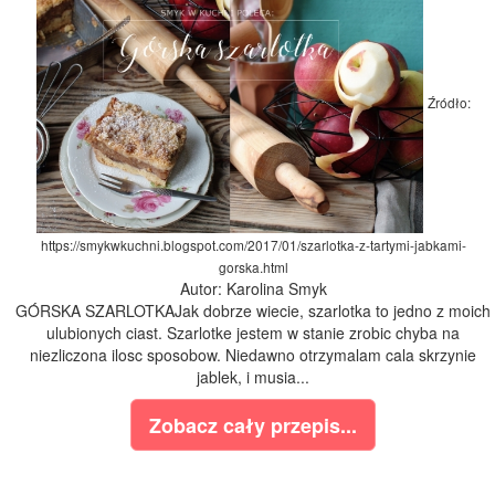
Źródło:
https://smykwkuchni.blogspot.com/2017/01/szarlotka-z-tartymi-jabkami-
gorska.html
Autor: Karolina Smyk
GÓRSKA SZARLOTKAJak dobrze wiecie, szarlotka to jedno z moich
ulubionych ciast. Szarlotke jestem w stanie zrobic chyba na
niezliczona ilosc sposobow. Niedawno otrzymalam cala skrzynie
jablek, i musia...
Zobacz cały przepis...