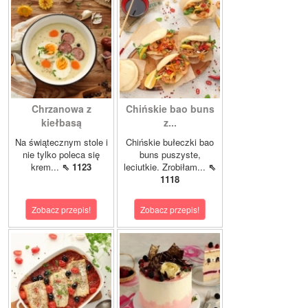
Chrzanowa z
Chińskie bao buns
kiełbasą
z...
Na świątecznym stole i
Chińskie bułeczki bao
nie tylko poleca się
buns puszyste,
krem...
⇖ 1123
leciutkie. Zrobiłam...
⇖
1118
Zobacz przepis!
Zobacz przepis!