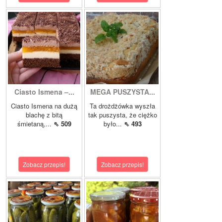
Ciasto Ismena –...
MEGA PUSZYSTA...
Ciasto Ismena na dużą
Ta drożdżówka wyszła
blachę z bitą
tak puszysta, że ciężko
śmietaną,...
⇖ 509
było...
⇖ 493
Zobacz przepis!
Zobacz przepis!