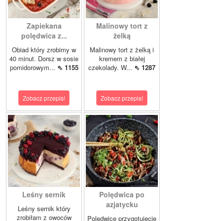
Zapiekana
Malinowy tort z
polędwica z...
żelką
Obiad który zrobimy w
Malinowy tort z żelką i
40 minut. Dorsz w sosie
kremem z białej
pomidorowym...
⇖ 1155
czekolady. W...
⇖ 1287
Zobacz przepis!
Zobacz przepis!
Leśny sernik
Polędwica po
azjatycku
Leśny sernik który
zrobiłam z owoców
Polędwicę przygotujecie