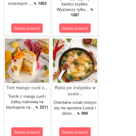
mrożonych....
⇖ 1063
bardzo szybko.
Wystarczy tylko...
⇖
1087
Zobacz przepis!
Zobacz przepis!
Tort mango curd z...
Ryba po indyjsku w
sosie...
Torcik z mango curd i
żelką malinową na
Orientalne smaki którym
biszkopcie na...
⇖ 2211
się nie oprzecie.Łosoś i
dorsz...
⇖ 999
Zobacz przepis!
Zobacz przepis!