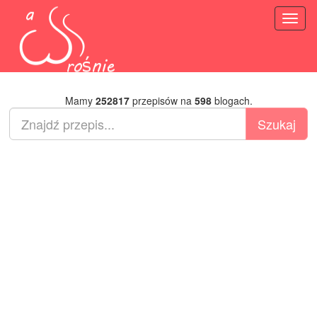
Toggl
naviga
Mamy
252817
przepisów na
598
blogach.