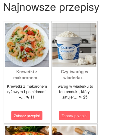
Najnowsze przepisy
Krewetki z
Czy twaróg w
makaronem...
wiaderku...
Krewetki z makaronem
Twaróg w wiaderku to
ryżowym i pomidorami
ten produkt, który
–...
⇖ 11
„ratuje”...
⇖ 25
Zobacz przepis!
Zobacz przepis!