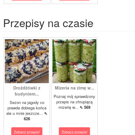
Przepisy na czasie
Drożdżówki z
Mizeria na zimę w...
budyniem...
Poznaj mój sprawdzony
przepis na chrupiącą
Sezon na jagody co
mizerię w...
⇖ 569
prawda dobiega końca
ale u mnie jeszcze...
⇖
626
Zobacz przepis!
Zobacz przepis!