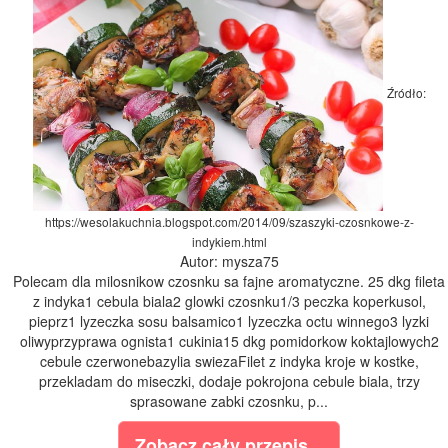
Źródło:
https://wesolakuchnia.blogspot.com/2014/09/szaszyki-czosnkowe-z-
indykiem.html
Autor: mysza75
Polecam dla milosnikow czosnku sa fajne aromatyczne. 25 dkg fileta
z indyka1 cebula biala2 glowki czosnku1/3 peczka koperkusol,
pieprz1 lyzeczka sosu balsamico1 lyzeczka octu winnego3 lyzki
oliwyprzyprawa ognista1 cukinia15 dkg pomidorkow koktajlowych2
cebule czerwonebazylia swiezaFilet z indyka kroje w kostke,
przekladam do miseczki, dodaje pokrojona cebule biala, trzy
sprasowane zabki czosnku, p...
Zobacz cały przepis...