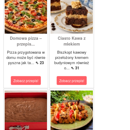
Domowa pizza –
Ciasto Kawa z
przepis...
mlekiem
Pizza przygotowana w
Biszkopt kawowy
domu może być równie
przełożony kremem
pyszna jak ta...
⇖ 23
budyniowym również
o...
⇖ 31
Zobacz przepis!
Zobacz przepis!