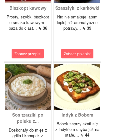
Biszkopt kawowy
Szaszłyki z karkówki
Prosty, szybki biszkopt
Nic nie smakuje latem
o smaku kawowym -
lepiej niż aromatyczne
baza do ciast...
⇖ 36
potrawy...
⇖ 39
Zobacz przepis!
Zobacz przepis!
Sos tzatziki po
Indyk z Bobem
polsku z...
Bobek zaprzyjaźnił się
z indykiem chyba już na
Doskonały do mięs z
stałe....
⇖ 44
grilla i kanapek z