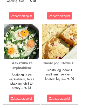
wędliną. Sos,...
⇖ 31
Zobacz przepis!
Zobacz przepis!
Szakszuka ze
Ciasto jogurtowe z...
szpinakiem
Ciasto jogurtowe z
malinami, serkiem i
Szakszuka ze
kruszonką to...
⇖ 40
szpinakiem, fetą i
płatkami chili to
prosty...
⇖ 38
Zobacz przepis!
Zobacz przepis!