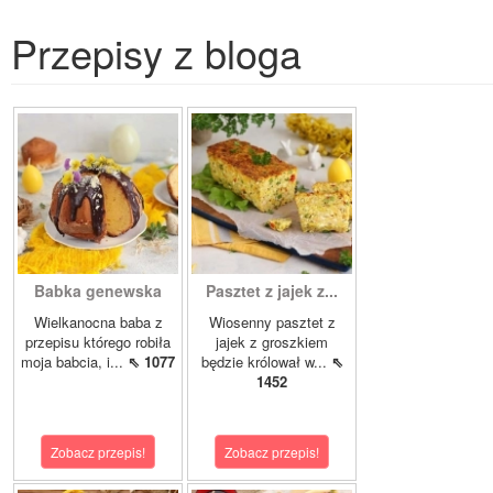
Przepisy z bloga
Babka genewska
Pasztet z jajek z...
Wielkanocna baba z
Wiosenny pasztet z
przepisu którego robiła
jajek z groszkiem
moja babcia, i...
⇖ 1077
będzie królował w...
⇖
1452
Zobacz przepis!
Zobacz przepis!