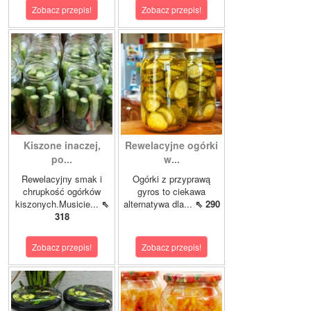
Zobacz przepis!
Zobacz przepis!
Kiszone inaczej,
Rewelacyjne ogórki
po...
w...
Rewelacyjny smak i
Ogórki z przyprawą
chrupkość ogórków
gyros to ciekawa
kiszonych.Musicie...
⇖
alternatywa dla...
⇖ 290
318
Zobacz przepis!
Zobacz przepis!