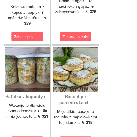
Robię te ogórki już
trzeci rok, są pyszne.
Kolorowa sałatka z
Zdecydowanie...
⇖ 326
kapusty, papryki i
ogórków Niektóre...
⇖
329
Zobacz przepis!
Zobacz przepis!
Sałatka z kapusty i...
Racuchy z
papierówkami...
Wakacje to dla wielu
czas odpoczynku. Dla
Mięciutkie, puszyste
mnie jednak to...
⇖ 321
racuchy z papierówkami
to jeden z...
⇖ 318