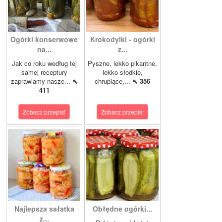
Ogórki konserwowe
Krokodylki - ogórki
na...
z...
Jak co roku według tej
Pyszne, lekko pikantne,
samej receptury
lekko słodkie,
zaprawiamy nasze...
⇖
chrupiące,...
⇖ 356
411
Zobacz przepis!
Zobacz przepis!
Najlepsza sałatka
Obłędne ogórki...
z...