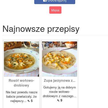
Mięsa
Najnowsze przepisy
Rosół wołowo-
Zupa jarzynowa z...
drobiowy
Gotujemy ją na dobrym
rosole wołowo-
Nie bez powodu nasze
drobiowym z naszego...
babcie powtarzały, że
⇖ 9
najlepszy...
⇖ 5