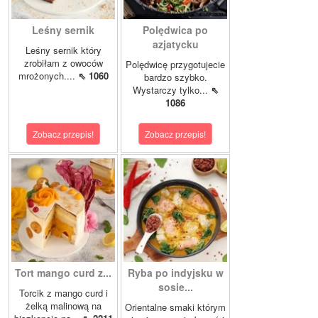
Leśny sernik
Polędwica po
azjatycku
Leśny sernik który
zrobiłam z owoców
Polędwicę przygotujecie
mrożonych....
⇖ 1060
bardzo szybko.
Wystarczy tylko...
⇖
1086
Zobacz przepis!
Zobacz przepis!
Tort mango curd z...
Ryba po indyjsku w
sosie...
Torcik z mango curd i
żelką malinową na
Orientalne smaki którym