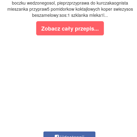
boczku wedzonegosol, pieprzprzyprawa do kurczakaognista
mieszanka przypraw5 pomidorkow koktajlowych koper swiezysos
beszamelowy:sos:1 szklanka mleka1l...
Zobacz cały przepis...
Udostępnij