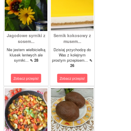
Jagodowe syrniki z
Sernik kokosowy z
sosem...
musem...
Nie jestem wielbicielką
Dzisiaj przychodzę do
klusek leniwych ale
Was z kolejnym
syrniki...
⇖ 28
prostym przepisem...
⇖
26
Zobacz przepis!
Zobacz przepis!