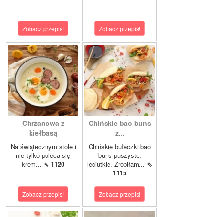
Zobacz przepis!
Zobacz przepis!
Chrzanowa z
Chińskie bao buns
kiełbasą
z...
Na świątecznym stole i
Chińskie bułeczki bao
nie tylko poleca się
buns puszyste,
krem...
⇖ 1120
leciutkie. Zrobiłam...
⇖
1115
Zobacz przepis!
Zobacz przepis!