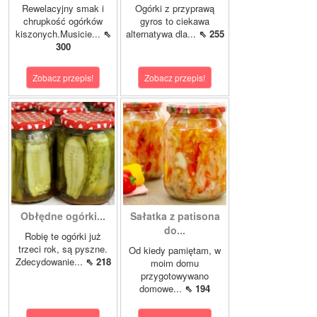
Rewelacyjny smak i
Ogórki z przyprawą
chrupkość ogórków
gyros to ciekawa
kiszonych.Musicie...
⇖
alternatywa dla...
⇖ 255
300
Zobacz przepis!
Zobacz przepis!
Obłędne ogórki...
Sałatka z patisona
do...
Robię te ogórki już
trzeci rok, są pyszne.
Od kiedy pamiętam, w
Zdecydowanie...
⇖ 218
moim domu
przygotowywano
domowe...
⇖ 194