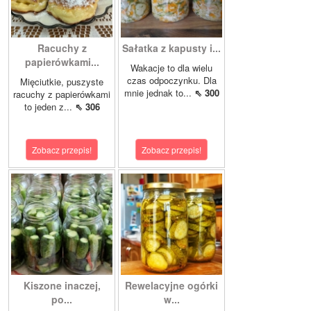
Racuchy z
Sałatka z kapusty i...
papierówkami...
Wakacje to dla wielu
czas odpoczynku. Dla
Mięciutkie, puszyste
mnie jednak to...
⇖ 300
racuchy z papierówkami
to jeden z...
⇖ 306
Zobacz przepis!
Zobacz przepis!
Kiszone inaczej,
Rewelacyjne ogórki
po...
w...