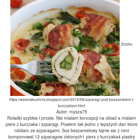
Źródło:
https://wesolakuchnia.blogspot.com/2015/06/szparagi-pod-beszamelem-i-
kurczakiem.html
Autor: mysza75
Roladki szybkie i proste. Nie mialam koncepcji na obiad a mialam
piers z kurczaka i szparagi. Powiem tak jedno z lepszych dan ktore
robilam ze szparagami. Sos beszamelowy fajnie sie z nimi
komponowal.12 szparagow zielonych1 piers z kurczaka4 plastry