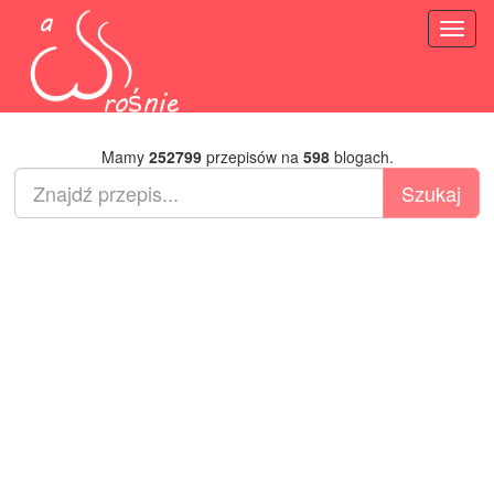
Toggl
naviga
Mamy
252799
przepisów na
598
blogach.