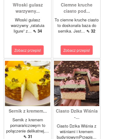
Włoski gulasz
Ciemne kruche
warzywny...
ciasto pod...
Włoski gulasz
To ciemne kruche ciasto
warzywny „ratatuia
to doskonała baza do
ligure” z...
⇖ 34
sernika. Jest...
⇖ 32
Zobacz przepis!
Zobacz przepis!
Sernik z kremem...
Ciasto Dzika Wiśnia
-...
Sernik z kremem
pomarańczowym to
Ciasto Dzika Wiśnia z
połączenie delikatnej,...
wiśniami i kremem
⇖ 31
budyniowymPrzepis...