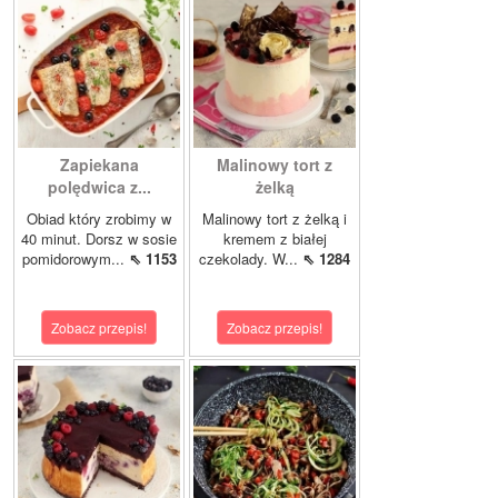
Zapiekana
Malinowy tort z
polędwica z...
żelką
Obiad który zrobimy w
Malinowy tort z żelką i
40 minut. Dorsz w sosie
kremem z białej
pomidorowym...
⇖ 1153
czekolady. W...
⇖ 1284
Zobacz przepis!
Zobacz przepis!