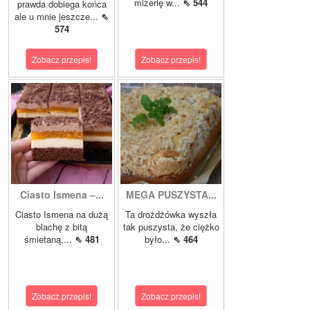
mizerię w...
⇖ 544
prawda dobiega końca
ale u mnie jeszcze...
⇖
574
Zobacz przepis!
Zobacz przepis!
Ciasto Ismena –...
MEGA PUSZYSTA...
Ciasto Ismena na dużą
Ta drożdżówka wyszła
blachę z bitą
tak puszysta, że ciężko
śmietaną,...
⇖ 481
było...
⇖ 464
Zobacz przepis!
Zobacz przepis!