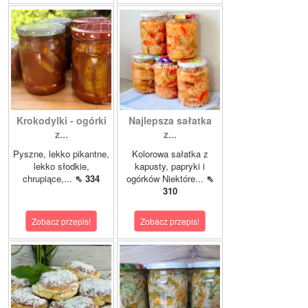
Krokodylki - ogórki
Najlepsza sałatka
z...
z...
Pyszne, lekko pikantne,
Kolorowa sałatka z
lekko słodkie,
kapusty, papryki i
chrupiące,...
⇖ 334
ogórków Niektóre...
⇖
310
Zobacz przepis!
Zobacz przepis!