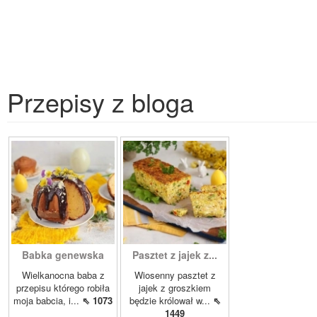
Przepisy z bloga
Babka genewska
Pasztet z jajek z...
Wielkanocna baba z
Wiosenny pasztet z
przepisu którego robiła
jajek z groszkiem
moja babcia, i...
⇖ 1073
będzie królował w...
⇖
1449