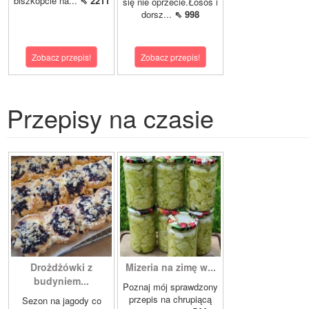
biszkopcie na...
⇖ 2211
się nie oprzecie.Łosoś i
dorsz...
⇖ 998
Zobacz przepis!
Zobacz przepis!
Przepisy na czasie
Drożdżówki z
Mizeria na zimę w...
budyniem...
Poznaj mój sprawdzony
przepis na chrupiącą
Sezon na jagody co