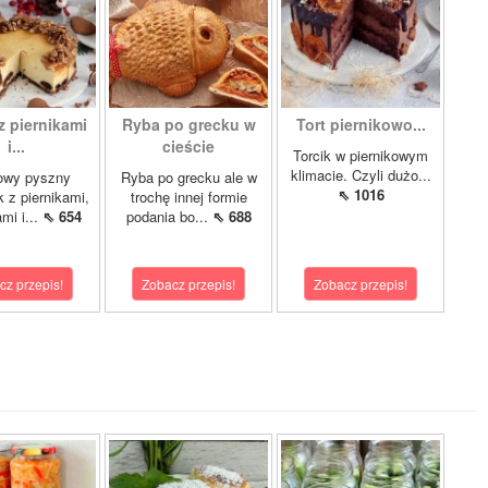
z piernikami
Ryba po grecku w
Tort piernikowo...
i...
cieście
Torcik w piernikowym
klimacie. Czyli dużo...
owy pyszny
Ryba po grecku ale w
⇖ 1016
k z piernikami,
trochę innej formie
mi i...
⇖ 654
podania bo...
⇖ 688
cz przepis!
Zobacz przepis!
Zobacz przepis!