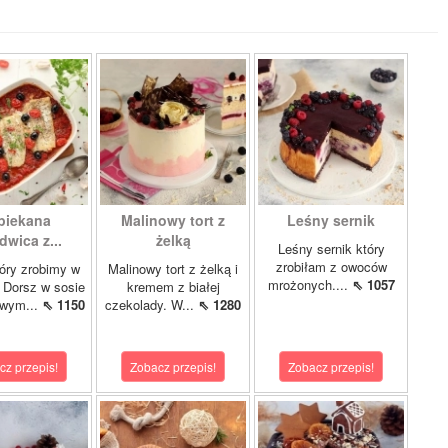
piekana
Malinowy tort z
Leśny sernik
dwica z...
żelką
Leśny sernik który
zrobiłam z owoców
óry zrobimy w
Malinowy tort z żelką i
mrożonych....
⇖ 1057
 Dorsz w sosie
kremem z białej
owym...
⇖ 1150
czekolady. W...
⇖ 1280
cz przepis!
Zobacz przepis!
Zobacz przepis!