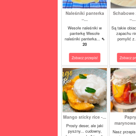
Naleśniki panterka
Schabowe 
–...
–...
Wesołe naleśniki w
Są takie obia
panterkę Wesołe
zapachu ni
naleśniki panterka...
⇖
pomylić z.
20
Zobacz przepis!
Zobacz pr
Mango sticky rice -...
Papr
marynowan
Prosty deser, ale jaki
pyszny... cudowny,
Nasz przepis