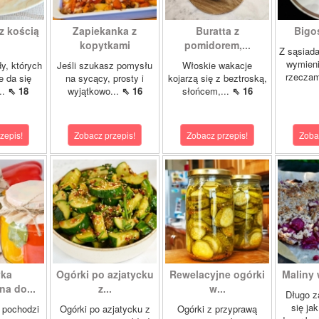
z kością
Zapiekanka z
Buratta z
Bigos
kopytkami
pomidorem,...
Z sąsiad
wymien
dy, których
Jeśli szukasz pomysłu
Włoskie wakacje
rzeczam
e da się
na sycący, prosty i
kojarzą się z beztroską,
..
⇖ 18
wyjątkowo...
⇖ 16
słońcem,...
⇖ 16
zepis!
Zobacz przepis!
Zobacz przepis!
Zoba
yka
Ogórki po azjatycku
Rewelacyjne ogórki
Maliny 
a do...
z...
w...
Długo z
się ja
 pochodzi
Ogórki po azjatycku z
Ogórki z przyprawą