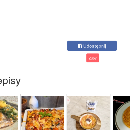
Udostępnij
Zupy
episy