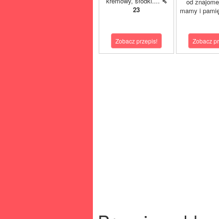
kremowy, słodki....
⇖
od znajome
23
mamy i pamię
Zobacz przepis!
Zobacz pr