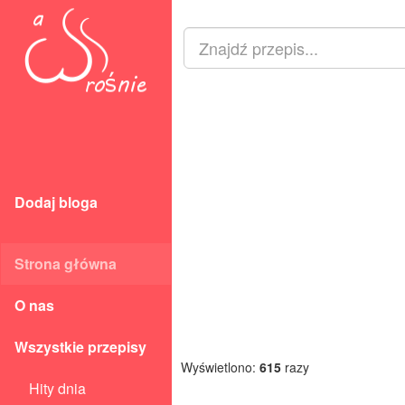
Dodaj bloga
Strona główna
O nas
Wszystkie przepisy
Wyświetlono:
615
razy
Hity dnia