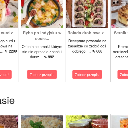
curd z...
Ryba po indyjsku w
Rolada drobiowa z...
Sernik 
sosie...
go curd i
Receptura powstała na
nową na
zasadzie co zrobić coś
Orientalne smaki którym
Krem
...
⇖ 2209
dobrego i...
⇖ 688
się nie oprzecie.Łosoś i
sernicze
dorsz...
⇖ 992
orzecha
zepis!
Zobacz przepis!
Zobacz przepis!
Zoba
asie