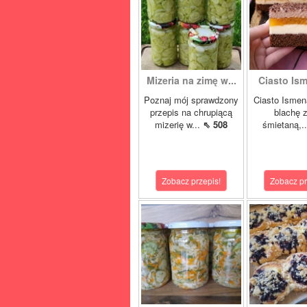
Mizeria na zimę w...
Ciasto Ism
Poznaj mój sprawdzony
Ciasto Ismen
przepis na chrupiącą
blachę z
mizerię w...
⇖ 508
śmietaną,.
Zobacz przepis!
Zobacz pr