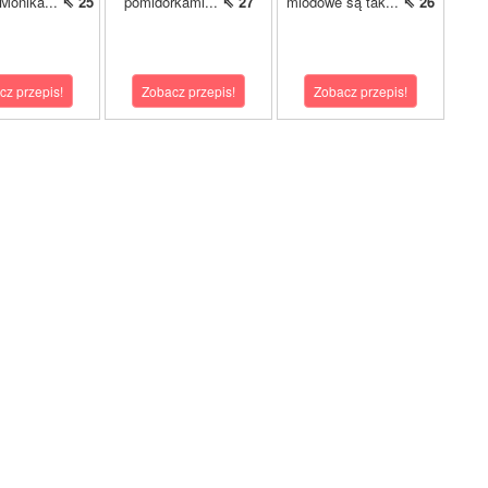
 Monika...
⇖ 25
pomidorkami...
⇖ 27
miodowe są tak...
⇖ 26
cz przepis!
Zobacz przepis!
Zobacz przepis!