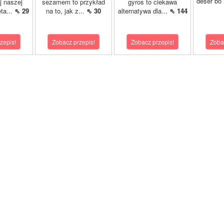
deser bo
j naszej
sezamem to przykład
gyros to ciekawa
ta...
⇖ 29
na to, jak z...
⇖ 30
alternatywa dla...
⇖ 144
zepis!
Zobacz przepis!
Zobacz przepis!
Zoba