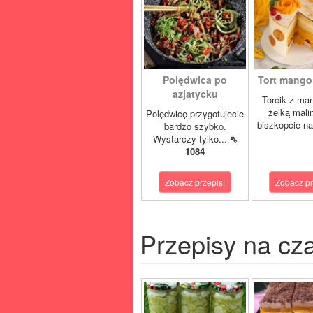
Polędwica po
Tort mango 
azjatycku
Torcik z man
żelką mali
Polędwicę przygotujecie
biszkopcie na
bardzo szybko.
Wystarczy tylko...
⇖
1084
Zobacz przepis!
Zobacz pr
Przepisy na cz