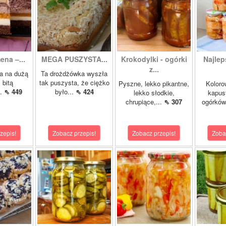
ena –...
MEGA PUSZYSTA...
Krokodylki - ogórki
Najlep
z...
a na dużą
Ta drożdżówka wyszła
 bitą
tak puszysta, że ciężko
Pyszne, lekko pikantne,
Koloro
..
⇖ 449
było...
⇖ 424
lekko słodkie,
kapust
chrupiące,...
⇖ 307
ogórków
zepis!
Zobacz przepis!
Zobacz przepis!
Zoba