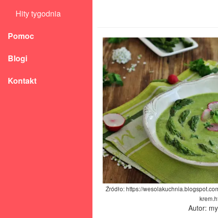
Hity tygodnia
Pomoc
Blogi
Kontakt
Źródło: https://wesolakuchnia.blogspot.
krem.h
Autor: m