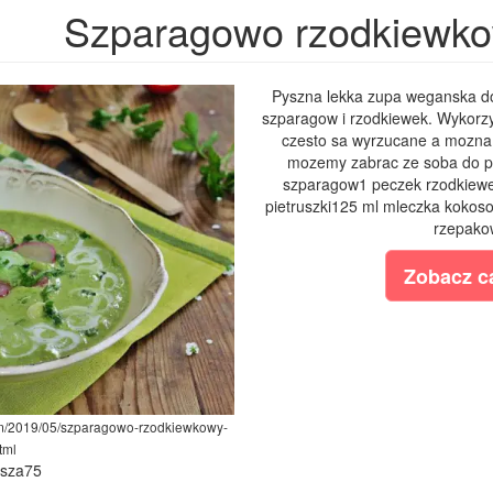
Szparagowo rzodkiewk
Pyszna lekka zupa weganska do 
szparagow i rzodkiewek. Wykorzys
czesto sa wyrzucane a mozna 
mozemy zabrac ze soba do pr
szparagow1 peczek rzodkiewek
pietruszki125 ml mleczka kokos
rzepako
Zobacz ca
com/2019/05/szparagowo-rzodkiewkowy-
tml
ysza75