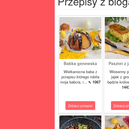
Przepisy z blog
Babka genewska
Pasztet z j
Wielkanocna baba z
Wiosenny p
przepisu którego robiła
jajek z gr
moja babcia, i...
⇖ 1067
będzie królo
144
Zobacz przepis!
Zobacz pr