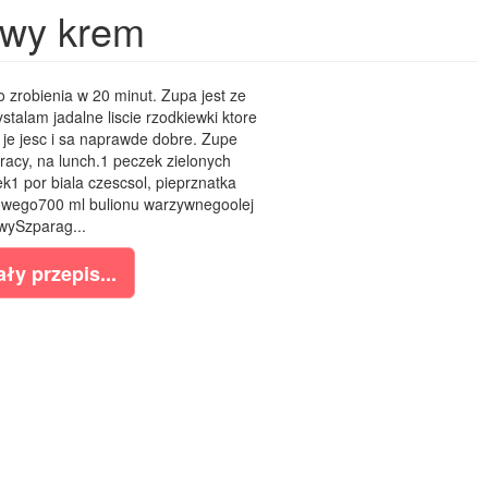
owy krem
zrobienia w 20 minut. Zupa jest ze
talam jadalne liscie rzodkiewki ktore
je jesc i sa naprawde dobre. Zupe
acy, na lunch.1 peczek zielonych
1 por biala czescsol, pieprznatka
owego700 ml bulionu warzywnegoolej
wySzparag...
ły przepis...