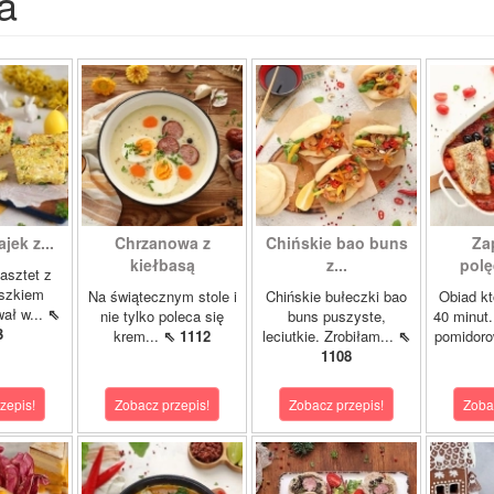
a
ajek z...
Chrzanowa z
Chińskie bao buns
Za
kiełbasą
z...
polę
asztet z
oszkiem
Na świątecznym stole i
Chińskie bułeczki bao
Obiad kt
wał w...
⇖
nie tylko poleca się
buns puszyste,
40 minut.
3
krem...
⇖ 1112
leciutkie. Zrobiłam...
⇖
pomidor
1108
zepis!
Zobacz przepis!
Zobacz przepis!
Zoba