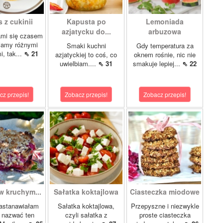
 z cukinii
Kapusta po
Lemoniada
azjatycku do...
arbuzowa
ami się czasem
iamy różnymi
Smaki kuchni
Gdy temperatura za
i, tak...
⇖ 21
azjatyckiej to coś, co
oknem rośnie, nic nie
uwielbiam....
⇖ 31
smakuje lepiej...
⇖ 22
cz przepis!
Zobacz przepis!
Zobacz przepis!
w kruchym...
Sałatka koktajlowa
Ciasteczka miodowe
astanawiałam
Sałatka koktajlowa,
Przepyszne i niezwykle
k nazwać ten
czyli sałatka z
proste ciasteczka