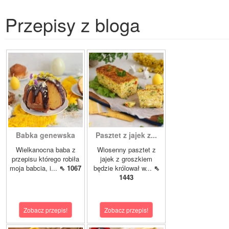
Przepisy z bloga
Babka genewska
Pasztet z jajek z...
Wielkanocna baba z
Wiosenny pasztet z
przepisu którego robiła
jajek z groszkiem
moja babcia, i...
⇖ 1067
będzie królował w...
⇖
1443
Zobacz przepis!
Zobacz przepis!