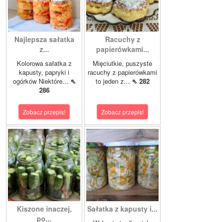
Najlepsza sałatka
Racuchy z
z...
papierówkami...
Kolorowa sałatka z
Mięciutkie, puszyste
kapusty, papryki i
racuchy z papierówkami
ogórków Niektóre...
⇖
to jeden z...
⇖ 282
286
Zobacz przepis!
Zobacz przepis!
Kiszone inaczej,
Sałatka z kapusty i...
po...