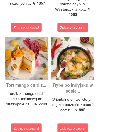
mrożonych....
⇖ 1057
bardzo szybko.
Wystarczy tylko...
⇖
1083
Zobacz przepis!
Zobacz przepis!
Tort mango curd z...
Ryba po indyjsku w
sosie...
Torcik z mango curd i
żelką malinową na
Orientalne smaki którym
biszkopcie na...
⇖ 2208
się nie oprzecie.Łosoś i
dorsz...
⇖ 992
Zobacz przepis!
Zobacz przepis!