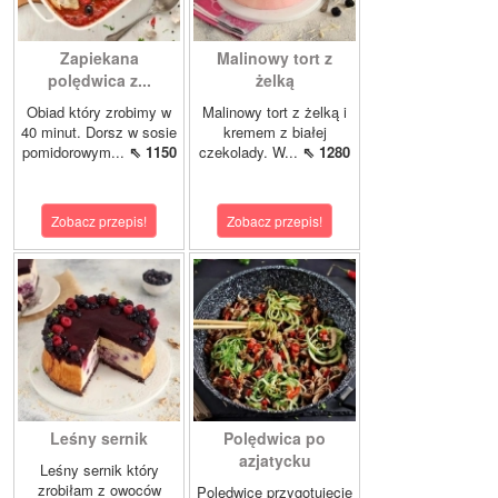
Zapiekana
Malinowy tort z
polędwica z...
żelką
Obiad który zrobimy w
Malinowy tort z żelką i
40 minut. Dorsz w sosie
kremem z białej
pomidorowym...
⇖ 1150
czekolady. W...
⇖ 1280
Zobacz przepis!
Zobacz przepis!
Leśny sernik
Polędwica po
azjatycku
Leśny sernik który
zrobiłam z owoców
Polędwicę przygotujecie