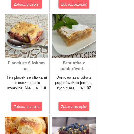
Zobacz przepis!
Zobacz przepis!
Placek ze śliwkami
Szarlotka z
na...
papierówek...
Ten placek ze śliwkami
Domowa szarlotka z
to nasze ciasto
papierówek to jedno z
awaryjne. Nie...
⇖ 110
tych ciast,...
⇖ 107
Zobacz przepis!
Zobacz przepis!