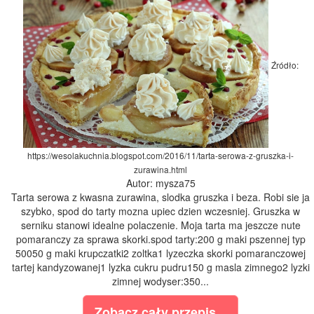
Źródło:
https://wesolakuchnia.blogspot.com/2016/11/tarta-serowa-z-gruszka-i-
zurawina.html
Autor: mysza75
Tarta serowa z kwasna zurawina, slodka gruszka i beza. Robi sie ja
szybko, spod do tarty mozna upiec dzien wczesniej. Gruszka w
serniku stanowi idealne polaczenie. Moja tarta ma jeszcze nute
pomaranczy za sprawa skorki.spod tarty:200 g maki pszennej typ
50050 g maki krupczatki2 zoltka1 lyzeczka skorki pomaranczowej
tartej kandyzowanej1 lyzka cukru pudru150 g masla zimnego2 lyzki
zimnej wodyser:350...
Zobacz cały przepis...