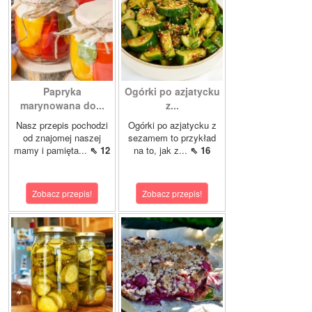
Papryka
Ogórki po azjatycku
marynowana do...
z...
Nasz przepis pochodzi
Ogórki po azjatycku z
od znajomej naszej
sezamem to przykład
mamy i pamięta...
⇖ 12
na to, jak z...
⇖ 16
Zobacz przepis!
Zobacz przepis!