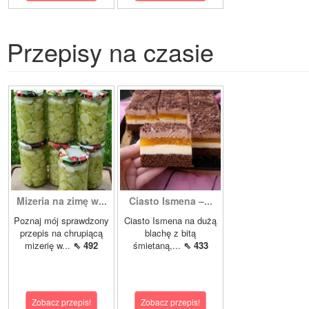
Przepisy na czasie
Mizeria na zimę w...
Ciasto Ismena –...
Poznaj mój sprawdzony
Ciasto Ismena na dużą
przepis na chrupiącą
blachę z bitą
mizerię w...
⇖ 492
śmietaną,...
⇖ 433
Zobacz przepis!
Zobacz przepis!