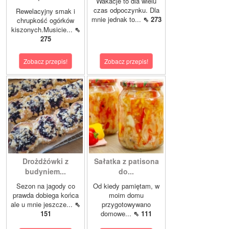
Wakacje to dla wielu
czas odpoczynku. Dla
Rewelacyjny smak i
mnie jednak to...
⇖ 273
chrupkość ogórków
kiszonych.Musicie...
⇖
275
Zobacz przepis!
Zobacz przepis!
Drożdżówki z
Sałatka z patisona
budyniem...
do...
Sezon na jagody co
Od kiedy pamiętam, w
prawda dobiega końca
moim domu
ale u mnie jeszcze...
⇖
przygotowywano
151
domowe...
⇖ 111