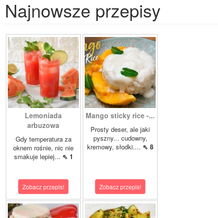
Najnowsze przepisy
Lemoniada
Mango sticky rice -...
arbuzowa
Prosty deser, ale jaki
pyszny... cudowny,
Gdy temperatura za
kremowy, słodki....
⇖ 8
oknem rośnie, nic nie
smakuje lepiej...
⇖ 1
Zobacz przepis!
Zobacz przepis!