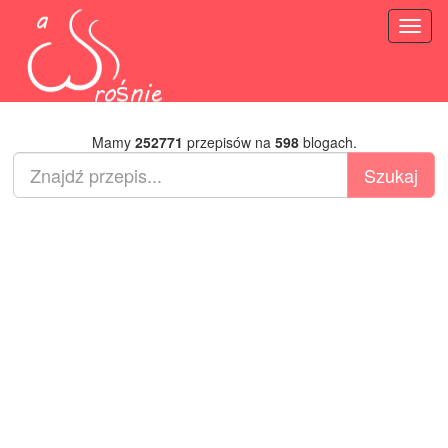
Toggl
naviga
Mamy
252771
przepisów na
598
blogach.