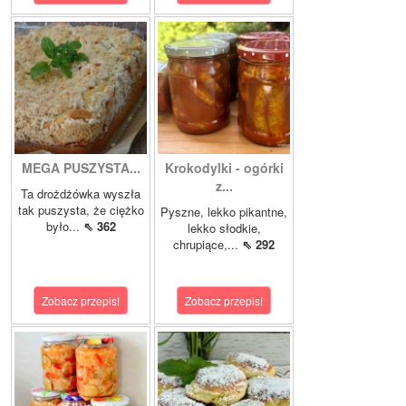
MEGA PUSZYSTA...
Krokodylki - ogórki
z...
Ta drożdżówka wyszła
tak puszysta, że ciężko
Pyszne, lekko pikantne,
było...
⇖ 362
lekko słodkie,
chrupiące,...
⇖ 292
Zobacz przepis!
Zobacz przepis!