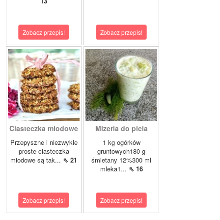
13
Zobacz przepis!
Zobacz przepis!
Ciasteczka miodowe
Mizeria do picia
Przepyszne i niezwykle
1 kg ogórków
proste ciasteczka
gruntowych180 g
miodowe są tak...
⇖ 21
śmietany 12%300 ml
mleka1...
⇖ 16
Zobacz przepis!
Zobacz przepis!