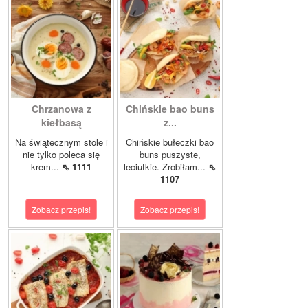
Chrzanowa z
Chińskie bao buns
kiełbasą
z...
Na świątecznym stole i
Chińskie bułeczki bao
nie tylko poleca się
buns puszyste,
krem...
⇖ 1111
leciutkie. Zrobiłam...
⇖
1107
Zobacz przepis!
Zobacz przepis!