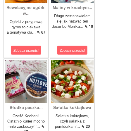
Rewelacyjne ogórki
Maliny w kruchym...
w...
Długo zastanawiałam
się jak nazwać ten
Ogórki z przyprawą
deser bo Monika...
⇖ 10
gyros to ciekawa
alternatywa dla...
⇖ 87
Zobacz przepis!
Zobacz przepis!
Słodka paczka...
Sałatka koktajlowa
Cześć Kochani!
Sałatka koktajlowa,
Ostatnio kurier mocno
czyli sałatka z
mnie zaskoczył i...
⇖
pomidorkami...
⇖ 20