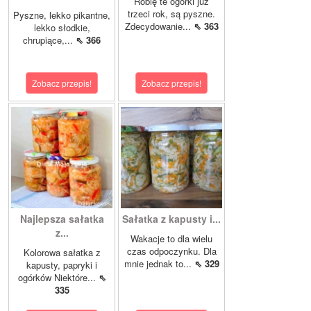
Robię te ogórki już
trzeci rok, są pyszne.
Pyszne, lekko pikantne,
Zdecydowanie...
⇖ 363
lekko słodkie,
chrupiące,...
⇖ 366
Zobacz przepis!
Zobacz przepis!
Najlepsza sałatka
Sałatka z kapusty i...
z...
Wakacje to dla wielu
czas odpoczynku. Dla
Kolorowa sałatka z
mnie jednak to...
⇖ 329
kapusty, papryki i
ogórków Niektóre...
⇖
335