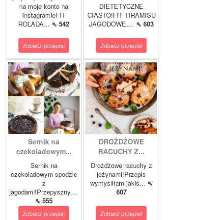
na moje konto na
DIETETYCZNE
InstagramieFIT
CIASTO!FIT TIRAMISU
ROLADA...
⇖ 542
JAGODOWE,...
⇖ 603
Zobacz przepis!
Zobacz przepis!
Sernik na
DROŻDŻOWE
czekoladowym...
RACUCHY Z...
Sernik na
Drożdżowe racuchy z
czekoladowym spodzie
jeżynami!Przepis
z
wymyśliłam jakiś...
⇖
jagodami!Przepyszny,...
607
⇖ 555
Zobacz przepis!
Zobacz przepis!