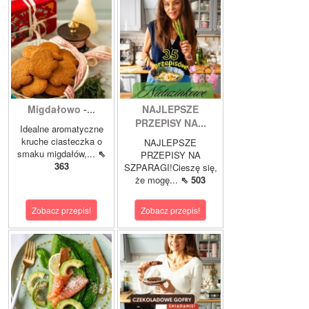
Migdałowo -...
NAJLEPSZE
PRZEPISY NA...
Idealne aromatyczne
kruche ciasteczka o
NAJLEPSZE
smaku migdałów,...
⇖
PRZEPISY NA
363
SZPARAGI!Cieszę się,
że mogę...
⇖ 503
Zobacz przepis!
Zobacz przepis!