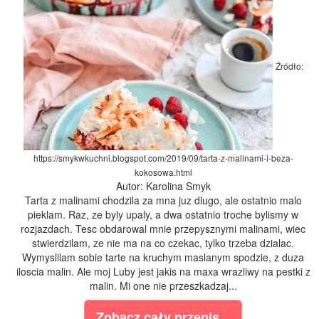
Źródło:
https://smykwkuchni.blogspot.com/2019/09/tarta-z-malinami-i-beza-
kokosowa.html
Autor: Karolina Smyk
Tarta z malinami chodzila za mna juz dlugo, ale ostatnio malo
pieklam. Raz, ze byly upaly, a dwa ostatnio troche bylismy w
rozjazdach. Tesc obdarowal mnie przepysznymi malinami, wiec
stwierdzilam, ze nie ma na co czekac, tylko trzeba dzialac.
Wymyslilam sobie tarte na kruchym maslanym spodzie, z duza
iloscia malin. Ale moj Luby jest jakis na maxa wrazliwy na pestki z
malin. Mi one nie przeszkadzaj...
Zobacz cały przepis...