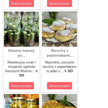
Zobacz przepis!
Zobacz przepis!
Kiszone inaczej,
Racuchy z
po...
papierówkami...
Rewelacyjny smak i
Mięciutkie, puszyste
chrupkość ogórków
racuchy z papierówkami
kiszonych.Musicie...
⇖
to jeden z...
⇖ 323
325
Zobacz przepis!
Zobacz przepis!