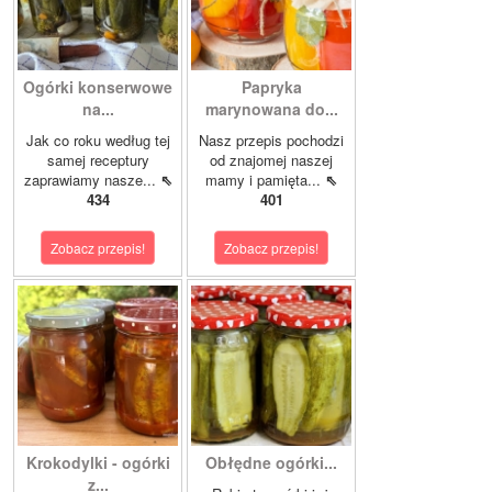
Ogórki konserwowe
Papryka
na...
marynowana do...
Jak co roku według tej
Nasz przepis pochodzi
samej receptury
od znajomej naszej
zaprawiamy nasze...
⇖
mamy i pamięta...
⇖
434
401
Zobacz przepis!
Zobacz przepis!
Krokodylki - ogórki
Obłędne ogórki...
z...