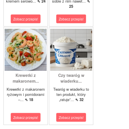
kremem serowo...
⇖ 24
sobie z nim nawet...
⇖
25
Zobacz przepis!
Zobacz przepis!
Krewetki z
Czy twaróg w
makaronem...
wiaderku...
Krewetki z makaronem
Twaróg w wiaderku to
ryżowym i pomidorami
ten produkt, który
–...
⇖ 18
„ratuje”...
⇖ 32
Zobacz przepis!
Zobacz przepis!