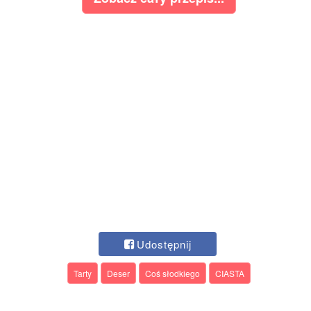
Udostępnij
Tarty
Deser
Coś słodkiego
CIASTA