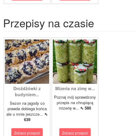
Przepisy na czasie
Drożdżówki z
Mizeria na zimę w...
budyniem...
Poznaj mój sprawdzony
przepis na chrupiącą
Sezon na jagody co
mizerię w...
⇖ 580
prawda dobiega końca
ale u mnie jeszcze...
⇖
639
Zobacz przepis!
Zobacz przepis!