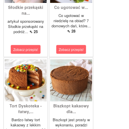
Słodkie przekąski
Co ugotować w...
na...
Co ugotować w
niedzielę na obiad? 7
artykuł sponsorowany
domowych dań, które...
Słodkie przekąski na
⇖ 28
podróż...
⇖ 25
Zobacz przepis!
Zobacz przepis!
Tort Dyskoteka -
Biszkopt kakaowy
łatwy,...
dla...
Bardzo łatwy tort
Biszkopt jest prosty w
kakaowy z lekkim
wykonaniu, poradzi