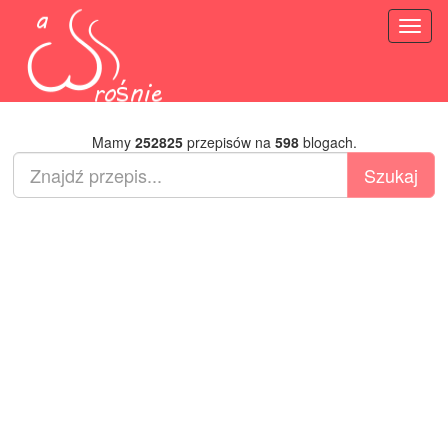
Toggl
naviga
Mamy
252825
przepisów na
598
blogach.