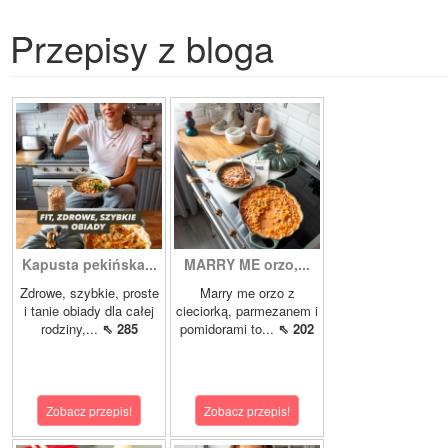
Przepisy z bloga
Kapusta pekińska...
MARRY ME orzo,...
Zdrowe, szybkie, proste
Marry me orzo z
i tanie obiady dla całej
cieciorką, parmezanem i
rodziny,...
⇖ 285
pomidorami to...
⇖ 202
Zobacz przepis!
Zobacz przepis!