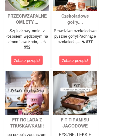
PRZECIWZAPALNE
Czekoladowe
OMLETY....
gofry....
Szpinakowy omlet z
Prawdziwe czekoladowe
łososiem wędzonym na
pyszne gofry!Pachnące
zimno i awokado,...
⇖
czekoladą,...
⇖ 577
952
Zobacz przepis!
Zobacz przepis!
FIT ROLADA Z
FIT TIRAMISU
TRUSKAWKAMI!
JAGODOWE
po przepis zapraszam
PYSZNE, LEKKIE