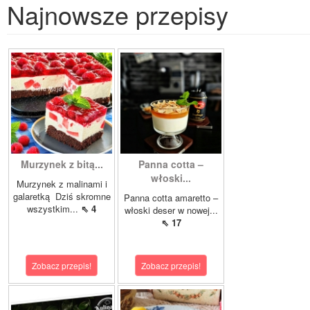
Najnowsze przepisy
Murzynek z bitą...
Panna cotta –
włoski...
Murzynek z malinami i
galaretką Dziś skromne
Panna cotta amaretto –
wszystkim...
⇖ 4
włoski deser w nowej...
⇖ 17
Zobacz przepis!
Zobacz przepis!