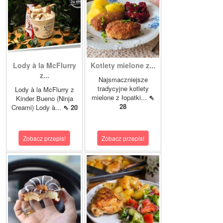
Lody à la McFlurry
Kotlety mielone z...
z...
Najsmaczniejsze
tradycyjne kotlety
Lody à la McFlurry z
mielone z łopatki...
⇖
Kinder Bueno (Ninja
28
Creami) Lody à...
⇖ 20
Zobacz przepis!
Zobacz przepis!