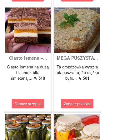
Ciasto Ismena –...
MEGA PUSZYSTA...
Ciasto Ismena na dużą
Ta drożdżówka wyszła
blachę z bitą
tak puszysta, że ciężko
śmietaną,...
⇖ 518
było...
⇖ 501
Zobacz przepis!
Zobacz przepis!