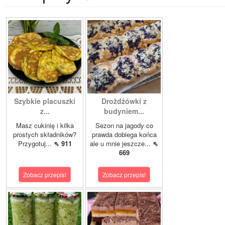
Szybkie placuszki
Drożdżówki z
z...
budyniem...
Masz cukinię i kilka
Sezon na jagody co
prostych składników?
prawda dobiega końca
Przygotuj...
⇖ 911
ale u mnie jeszcze...
⇖
669
Zobacz przepis!
Zobacz przepis!