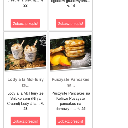
ogórków gruntowych6...
22
⇖ 14
Zobacz przepis!
Zobacz przepis!
Lody à la McFlurry
Puszyste Pancakes
ze...
na...
Lody à la McFlurry ze
Puszyste Pancakes na
Snickersem (Ninja
Kefirze Puszyste
Creami) Lody à la...
⇖
pancakes na
23
domowym...
⇖ 25
Zobacz przepis!
Zobacz przepis!