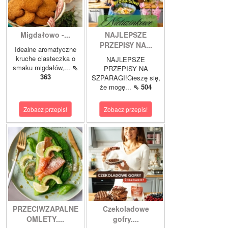
Migdałowo -...
NAJLEPSZE
PRZEPISY NA...
Idealne aromatyczne
kruche ciasteczka o
NAJLEPSZE
smaku migdałów,...
⇖
PRZEPISY NA
363
SZPARAGI!Cieszę się,
że mogę...
⇖ 504
Zobacz przepis!
Zobacz przepis!
PRZECIWZAPALNE
Czekoladowe
OMLETY....
gofry....