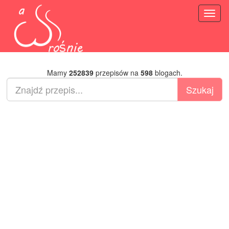
Toggl
naviga
Mamy
252839
przepisów na
598
blogach.