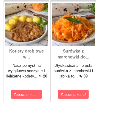
Kotlety drobiowe
Surówka z
w...
marchewki do...
Nasz pomysł na
Błyskawiczna i prosta
wyjątkowo soczyste i
surówka z marchewki i
delikatne kotlety...
⇖ 20
jabłka to...
⇖ 39
Zobacz przepis!
Zobacz przepis!