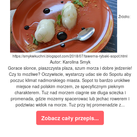
Źródło:
https://smykwkuchni.blogspot.com/2018/07/tawerna-rybaki-sopot.html
Autor: Karolina Smyk
Gorace slonce, piaszczysta plaza, szum morza i dobre jedzenie!
Czy to mozliwe? Oczywiscie, wystarczy udac sie do Sopotu aby
poczuc klimat nadmorskiego miasta. Sopot to bardzo urokliwe
miejsce nad polskim morzem, ze specyficznym pieknym
charakterem. Tuz nad morzem ciagnie sie dluga sciezka i
promenada, gdzie mozemy spacerowac lub jechac rowerem i
podziwiac widok na morze. Tuz przy tej promenadzie z...
Zobacz cały przepis...