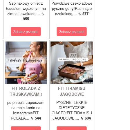
Szpinakowy omlet z
Prawdziwe czekoladowe
łososiem wędzonym na
pyszne gofry!Pachnące
zimno i awokado,...
⇖
czekoladą,...
⇖ 577
955
Zobacz przepis!
Zobacz przepis!
FIT ROLADA Z
FIT TIRAMISU
TRUSKAWKAMI!
JAGODOWE
po przepis zapraszam
PYSZNE, LEKKIE
na moje konto na
DIETETYCZNE
InstagramieFIT
CIASTO!FIT TIRAMISU
ROLADA...
⇖ 544
JAGODOWE,...
⇖ 604