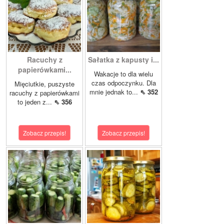
Racuchy z
Sałatka z kapusty i...
papierówkami...
Wakacje to dla wielu
czas odpoczynku. Dla
Mięciutkie, puszyste
mnie jednak to...
⇖ 352
racuchy z papierówkami
to jeden z...
⇖ 356
Zobacz przepis!
Zobacz przepis!