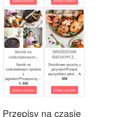
Zobacz przepis!
Zobacz przepis!
Sernik na
DROŻDŻOWE
czekoladowym...
RACUCHY Z...
Sernik na
Drożdżowe racuchy z
czekoladowym spodzie
jeżynami!Przepis
z
wymyśliłam jakiś...
⇖
jagodami!Przepyszny,...
609
⇖ 556
Zobacz przepis!
Zobacz przepis!
Przepisy na czasie