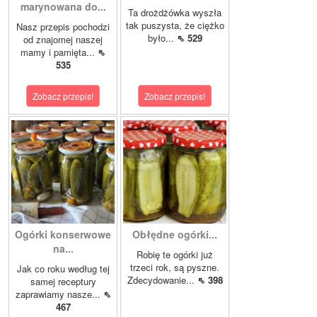
marynowana do...
Ta drożdżówka wyszła
tak puszysta, że ciężko
Nasz przepis pochodzi
było...
⇖ 529
od znajomej naszej
mamy i pamięta...
⇖
535
Zobacz przepis!
Zobacz przepis!
Ogórki konserwowe
Obłędne ogórki...
na...
Robię te ogórki już
trzeci rok, są pyszne.
Jak co roku według tej
Zdecydowanie...
⇖ 398
samej receptury
zaprawiamy nasze...
⇖
467