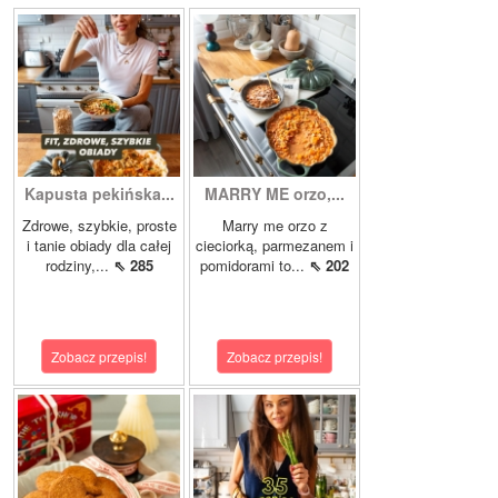
Kapusta pekińska...
MARRY ME orzo,...
Zdrowe, szybkie, proste
Marry me orzo z
i tanie obiady dla całej
cieciorką, parmezanem i
rodziny,...
⇖ 285
pomidorami to...
⇖ 202
Zobacz przepis!
Zobacz przepis!