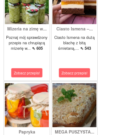
Mizeria na zimę w...
Ciasto Ismena –...
Poznaj mój sprawdzony
Ciasto Ismena na dużą
przepis na chrupiącą
blachę z bitą
mizerię w...
⇖ 605
śmietaną,...
⇖ 543
Zobacz przepis!
Zobacz przepis!
Papryka
MEGA PUSZYSTA...