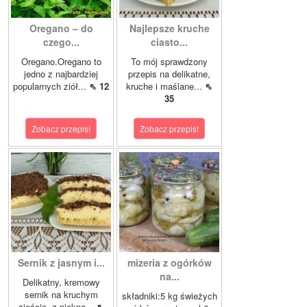
Oregano – do
Najlepsze kruche
czego...
ciasto...
Oregano.Oregano to
To mój sprawdzony
jedno z najbardziej
przepis na delikatne,
popularnych ziół...
⇖ 12
kruche i maślane...
⇖
35
Zobacz przepis!
Zobacz przepis!
Sernik z jasnym i...
mizeria z ogórków
na...
Delikatny, kremowy
sernik na kruchym
składniki:5 kg świeżych
cieście, z piękną...
⇖