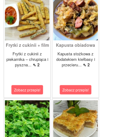
Frytki z cukinii + film
Kapusta obiadowa
Frytki z cukinii z
Kapusta stożkowa z
piekarnika – chrupiąca i
dodatekiem kiełbasy i
pyszna...
⇖ 2
przecieru...
⇖ 2
Zobacz przepis!
Zobacz przepis!