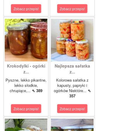
Zobacz przepis!
Zobacz przepis!
Krokodylki - ogórki
Najlepsza sałatka
z...
z...
Pyszne, lekko pikantne,
Kolorowa sałatka z
lekko słodkie,
kapusty, papryki i
chrupiące,...
⇖ 389
ogórków Niektóre...
⇖
357
Zobacz przepis!
Zobacz przepis!