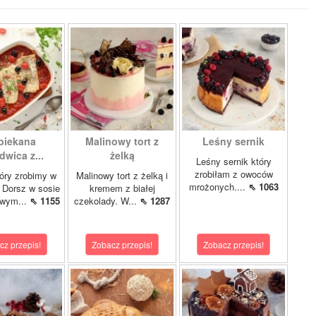
piekana
Malinowy tort z
Leśny sernik
dwica z...
żelką
Leśny sernik który
zrobiłam z owoców
óry zrobimy w
Malinowy tort z żelką i
mrożonych....
⇖ 1063
 Dorsz w sosie
kremem z białej
owym...
⇖ 1155
czekolady. W...
⇖ 1287
cz przepis!
Zobacz przepis!
Zobacz przepis!