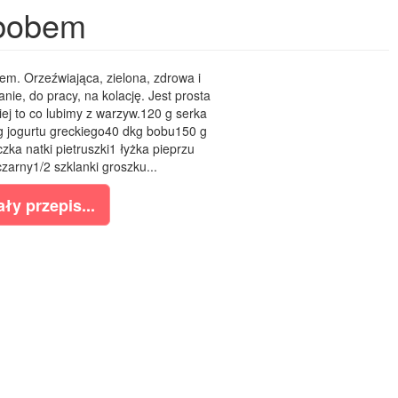
 bobem
bem. Orzeźwiająca, zielona, zdrowa i
anie, do pracy, na kolację. Jest prosta
ej to co lubimy z warzyw.120 g serka
 jogurtu greckiego40 dkg bobu150 g
a natki pietruszki1 łyżka pieprzu
zarny1/2 szklanki groszku...
ły przepis...