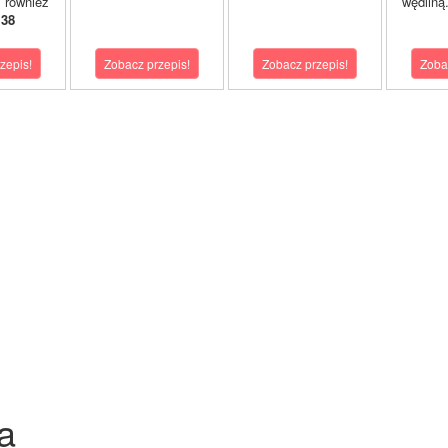
 również
wędliną
 38
zepis!
Zobacz przepis!
Zobacz przepis!
Zoba
a