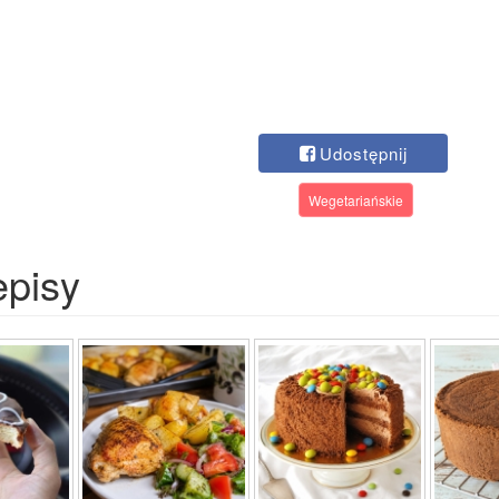
Udostępnij
Wegetariańskie
episy