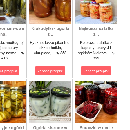
 konserwowe
Krokodylki - ogórki
Najlepsza sałatka
na...
z...
z...
oku według tej
Pyszne, lekko pikantne,
Kolorowa sałatka z
 receptury
lekko słodkie,
kapusty, papryki i
my nasze...
⇖
chrupiące,...
⇖ 358
ogórków Niektóre...
⇖
413
329
cz przepis!
Zobacz przepis!
Zobacz przepis!
cyjne ogórki
Ogórki kiszone w
Buraczki w occie