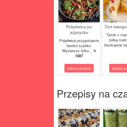
Polędwica po
Tort mango 
azjatycku
Torcik z man
żelką mali
Polędwicę przygotujecie
biszkopcie na
bardzo szybko.
Wystarczy tylko...
⇖
1087
Zobacz przepis!
Zobacz pr
Przepisy na cz