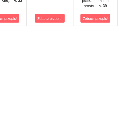
. Sos,...
⇖ 33
płatkami chili to
prosty...
⇖ 39
cz przepis!
Zobacz przepis!
Zobacz przepis!