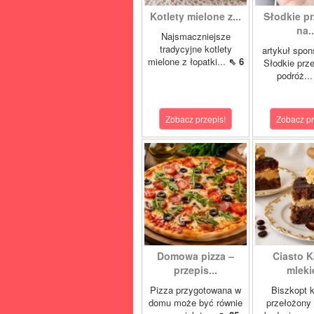
Kotlety mielone z...
Słodkie pr
na..
Najsmaczniejsze
tradycyjne kotlety
artykuł spo
mielone z łopatki...
⇖ 6
Słodkie prz
podróż..
Zobacz przepis!
Zobacz pr
Domowa pizza –
Ciasto 
przepis...
mlek
Pizza przygotowana w
Biszkopt 
domu może być równie
przełożony