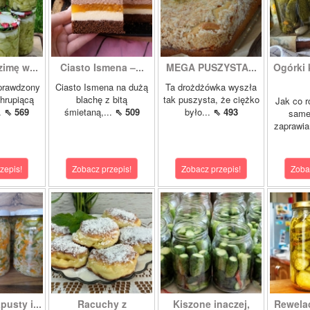
zimę w...
Ciasto Ismena –...
MEGA PUSZYSTA...
Ogórki
prawdzony
Ciasto Ismena na dużą
Ta drożdżówka wyszła
chrupiącą
blachę z bitą
tak puszysta, że ciężko
Jak co r
..
⇖ 569
śmietaną,...
⇖ 509
było...
⇖ 493
samej
zaprawia
zepis!
Zobacz przepis!
Zobacz przepis!
Zoba
pusty i...
Racuchy z
Kiszone inaczej,
Rewela