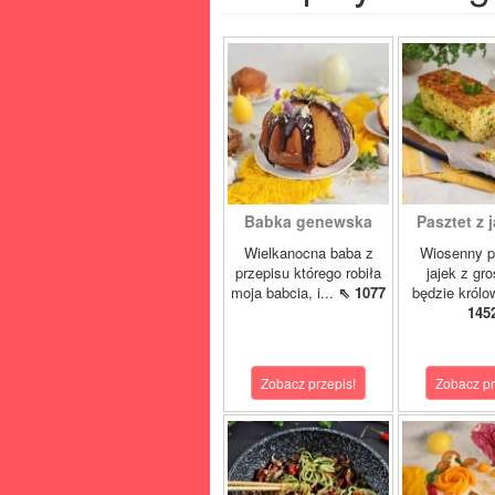
Babka genewska
Pasztet z j
Wielkanocna baba z
Wiosenny p
przepisu którego robiła
jajek z gr
moja babcia, i...
⇖ 1077
będzie królo
145
Zobacz przepis!
Zobacz pr