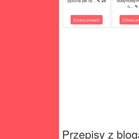
pyszna jak ta...
⇖ 25
budyniowym
o...
⇖
Zobacz przepis!
Zobacz pr
Przepisy z blog