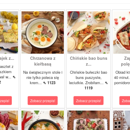
ajek z...
Chrzanowa z
Chińskie bao buns
Za
kiełbasą
z...
polę
asztet z
oszkiem
Na świątecznym stole i
Chińskie bułeczki bao
Obiad kt
wał w...
⇖
nie tylko poleca się
buns puszyste,
40 minut.
2
krem...
⇖ 1123
leciutkie. Zrobiłam...
⇖
pomidor
1119
zepis!
Zobacz przepis!
Zobacz przepis!
Zoba