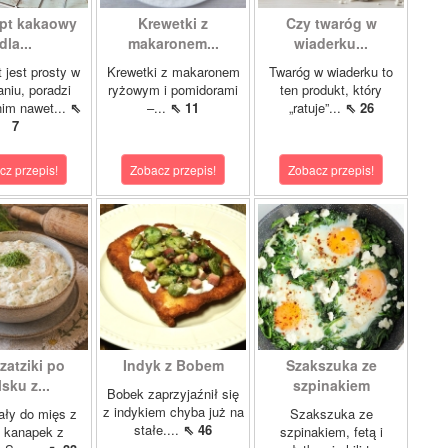
pt kakaowy
Krewetki z
Czy twaróg w
dla...
makaronem...
wiaderku...
 jest prosty w
Krewetki z makaronem
Twaróg w wiaderku to
niu, poradzi
ryżowym i pomidorami
ten produkt, który
nim nawet...
⇖
–...
⇖ 11
„ratuje”...
⇖ 26
7
cz przepis!
Zobacz przepis!
Zobacz przepis!
zatziki po
Indyk z Bobem
Szakszuka ze
sku z...
szpinakiem
Bobek zaprzyjaźnił się
z indykiem chyba już na
ły do mięs z
Szakszuka ze
stałe....
⇖ 46
 i kanapek z
szpinakiem, fetą i