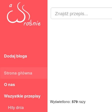
Dodaj bloga
Strona główna
O nas
Wszystkie przepisy
Wyświetlono:
579
razy
Hity dnia