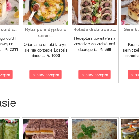
curd z...
Ryba po indyjsku w
Rolada drobiowa z...
Sernik 
sosie...
go curd i
Receptura powstała na
nową na
zasadzie co zrobić coś
Orientalne smaki którym
Krem
...
⇖ 2211
dobrego i...
⇖ 690
się nie oprzecie.Łosoś i
sernicze
dorsz...
⇖ 1000
orzecha
zepis!
Zobacz przepis!
Zobacz przepis!
Zoba
asie