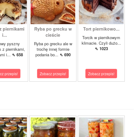
z piernikami
Ryba po grecku w
Tort piernikowo...
i...
cieście
Torcik w piernikowym
klimacie. Czyli dużo...
owy pyszny
Ryba po grecku ale w
⇖ 1023
k z piernikami,
trochę innej formie
mi i...
⇖ 658
podania bo...
⇖ 690
cz przepis!
Zobacz przepis!
Zobacz przepis!