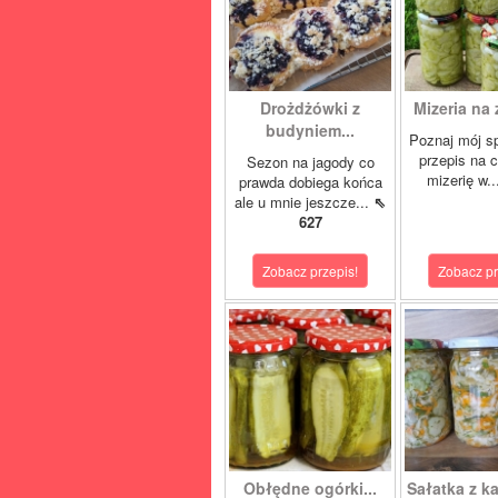
Drożdżówki z
Mizeria na 
budyniem...
Poznaj mój s
przepis na 
Sezon na jagody co
mizerię w.
prawda dobiega końca
ale u mnie jeszcze...
⇖
627
Zobacz przepis!
Zobacz pr
Obłędne ogórki...
Sałatka z ka