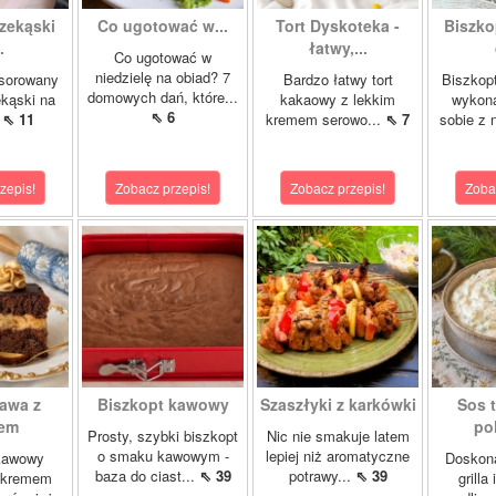
zekąski
Co ugotować w...
Tort Dyskoteka -
Biszko
.
łatwy,...
Co ugotować w
niedzielę na obiad? 7
nsorowany
Bardzo łatwy tort
Biszkopt
domowych dań, które...
ekąski na
kakaowy z lekkim
wykona
⇖ 6
.
⇖ 11
kremem serowo...
⇖ 7
sobie z 
zepis!
Zobacz przepis!
Zobacz przepis!
Zoba
Kawa z
Biszkopt kawowy
Szaszłyki z karkówki
Sos t
iem
pol
Prosty, szybki biszkopt
Nic nie smakuje latem
o smaku kawowym -
lepiej niż aromatyczne
kawowy
Doskona
baza do ciast...
⇖ 39
potrawy...
⇖ 39
 kremem
grilla