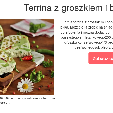
Terrina z groszkiem i
Letnia terrina z groszkiem i bo
lekka. Możecie ją zrobić na śniad
do zrobienia i można dodać do ni
puszystego śmietankowego200 g
groszku konserwowego1/3 pęczk
czerwonegosól, pieprz c
Zobacz ca
2020/07/terrina-z-groszkiem-i-bobem.html
ysza75