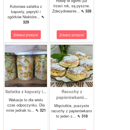
Robię te ogórki już
trzeci rok, są pyszne.
Kolorowa sałatka z
Zdecydowanie...
⇖ 326
kapusty, papryki i
ogórków Niektóre...
⇖
329
Zobacz przepis!
Zobacz przepis!
Sałatka z kapusty i...
Racuchy z
papierówkami...
Wakacje to dla wielu
czas odpoczynku. Dla
Mięciutkie, puszyste
mnie jednak to...
⇖ 321
racuchy z papierówkami
to jeden z...
⇖ 318