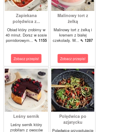
Zapiekana
Malinowy tort z
polędwica z...
żelką
Obiad który zrobimy w
Malinowy tort z żelką i
40 minut. Dorsz w sosie
kremem z białej
pomidorowym...
⇖ 1155
czekolady. W...
⇖ 1287
Zobacz przepis!
Zobacz przepis!
Leśny sernik
Polędwica po
azjatycku
Leśny sernik który
zrobiłam z owoców
Polędwicę przygotujecie