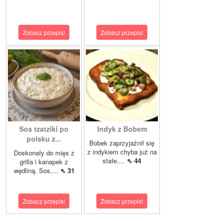
Zobacz przepis!
Zobacz przepis!
Sos tzatziki po
Indyk z Bobem
polsku z...
Bobek zaprzyjaźnił się
z indykiem chyba już na
Doskonały do mięs z
stałe....
⇖ 44
grilla i kanapek z
wędliną. Sos,...
⇖ 31
Zobacz przepis!
Zobacz przepis!