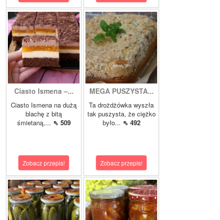
Ciasto Ismena –...
MEGA PUSZYSTA...
Ciasto Ismena na dużą
Ta drożdżówka wyszła
blachę z bitą
tak puszysta, że ciężko
śmietaną,...
⇖ 509
było...
⇖ 492
Zobacz przepis!
Zobacz przepis!