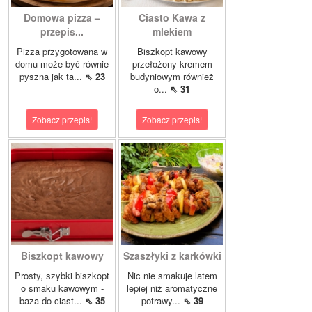
Domowa pizza –
Ciasto Kawa z
przepis...
mlekiem
Pizza przygotowana w
Biszkopt kawowy
domu może być równie
przełożony kremem
pyszna jak ta...
⇖ 23
budyniowym również
o...
⇖ 31
Zobacz przepis!
Zobacz przepis!
Biszkopt kawowy
Szaszłyki z karkówki
Prosty, szybki biszkopt
Nic nie smakuje latem
o smaku kawowym -
lepiej niż aromatyczne
baza do ciast...
⇖ 35
potrawy...
⇖ 39