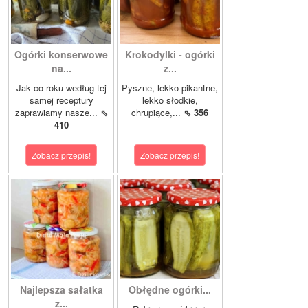
Ogórki konserwowe
Krokodylki - ogórki
na...
z...
Jak co roku według tej
Pyszne, lekko pikantne,
samej receptury
lekko słodkie,
zaprawiamy nasze...
⇖
chrupiące,...
⇖ 356
410
Zobacz przepis!
Zobacz przepis!
Najlepsza sałatka
Obłędne ogórki...
z...