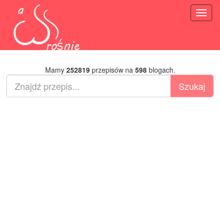
Toggl
naviga
Mamy
252819
przepisów na
598
blogach.