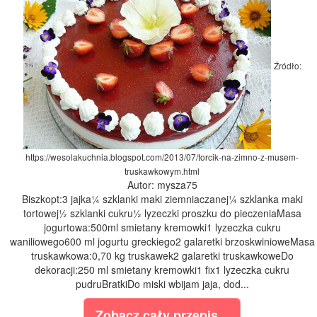
Źródło:
https://wesolakuchnia.blogspot.com/2013/07/torcik-na-zimno-z-musem-
truskawkowym.html
Autor: mysza75
Biszkopt:3 jajka¼ szklanki maki ziemniaczanej¼ szklanka maki
tortowej½ szklanki cukru½ lyzeczki proszku do pieczeniaMasa
jogurtowa:500ml smietany kremowki1 lyzeczka cukru
waniliowego600 ml jogurtu greckiego2 galaretki brzoskwinioweMasa
truskawkowa:0,70 kg truskawek2 galaretki truskawkoweDo
dekoracji:250 ml smietany kremowki1 fix1 lyzeczka cukru
pudruBratkiDo miski wbijam jaja, dod...
Zobacz cały przepis...