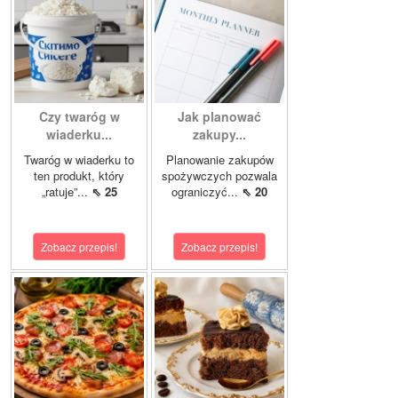
Czy twaróg w
Jak planować
wiaderku...
zakupy...
Twaróg w wiaderku to
Planowanie zakupów
ten produkt, który
spożywczych pozwala
„ratuje”...
⇖ 25
ograniczyć...
⇖ 20
Zobacz przepis!
Zobacz przepis!