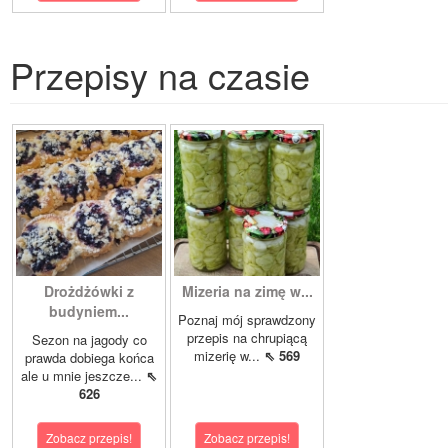
Przepisy na czasie
Drożdżówki z
Mizeria na zimę w...
budyniem...
Poznaj mój sprawdzony
przepis na chrupiącą
Sezon na jagody co
mizerię w...
⇖ 569
prawda dobiega końca
ale u mnie jeszcze...
⇖
626
Zobacz przepis!
Zobacz przepis!