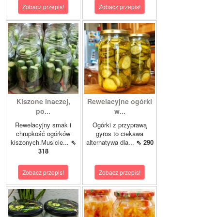
Zobacz przepis!
Zobacz przepis!
Kiszone inaczej,
Rewelacyjne ogórki
po...
w...
Rewelacyjny smak i
Ogórki z przyprawą
chrupkość ogórków
gyros to ciekawa
kiszonych.Musicie...
⇖
alternatywa dla...
⇖ 290
318
Zobacz przepis!
Zobacz przepis!