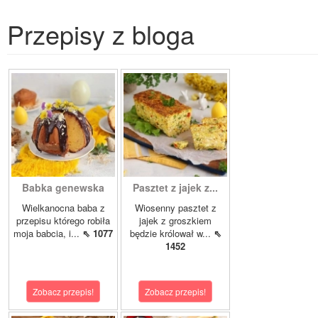
Przepisy z bloga
Babka genewska
Pasztet z jajek z...
Wielkanocna baba z
Wiosenny pasztet z
przepisu którego robiła
jajek z groszkiem
moja babcia, i...
⇖ 1077
będzie królował w...
⇖
1452
Zobacz przepis!
Zobacz przepis!