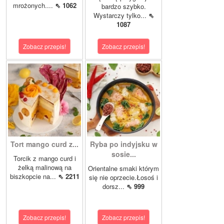
mrożonych....
⇖ 1062
bardzo szybko.
Wystarczy tylko...
⇖
1087
Zobacz przepis!
Zobacz przepis!
Tort mango curd z...
Ryba po indyjsku w
sosie...
Torcik z mango curd i
żelką malinową na
Orientalne smaki którym
biszkopcie na...
⇖ 2211
się nie oprzecie.Łosoś i
dorsz...
⇖ 999
Zobacz przepis!
Zobacz przepis!