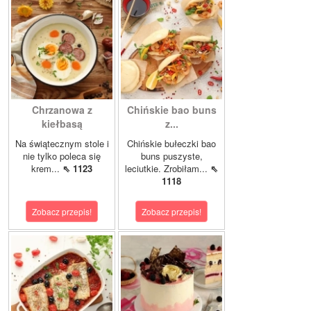
Chrzanowa z
Chińskie bao buns
kiełbasą
z...
Na świątecznym stole i
Chińskie bułeczki bao
nie tylko poleca się
buns puszyste,
krem...
⇖ 1123
leciutkie. Zrobiłam...
⇖
1118
Zobacz przepis!
Zobacz przepis!