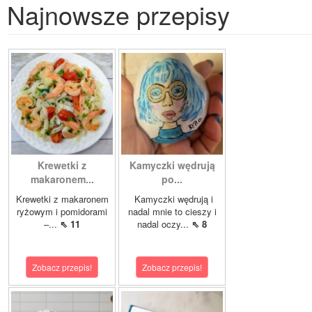
Najnowsze przepisy
Krewetki z
Kamyczki wędrują
makaronem...
po...
Krewetki z makaronem
Kamyczki wędrują i
ryżowym i pomidorami
nadal mnie to cieszy i
–...
⇖ 11
nadal oczy...
⇖ 8
Zobacz przepis!
Zobacz przepis!