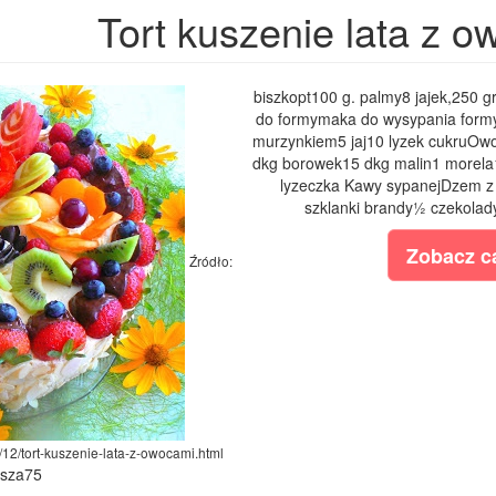
Tort kuszenie lata z 
biszkopt100 g. palmy8 jajek,250 gr
do formymaka do wysypania formy
murzynkiem5 jaj10 lyzek cukruOwo
dkg borowek15 dkg malin1 morela1
lyzeczka Kawy sypanejDzem z c
szklanki brandy½ czekolady 
Zobacz ca
Źródło:
12/tort-kuszenie-lata-z-owocami.html
ysza75