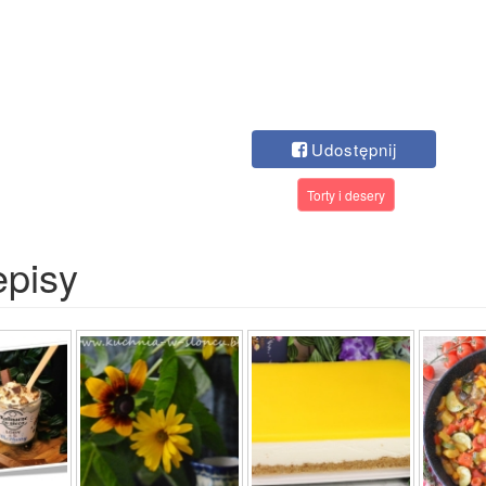
Udostępnij
Torty i desery
episy