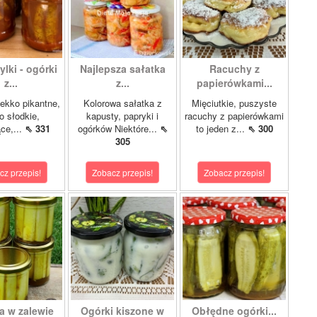
lki - ogórki
Najlepsza sałatka
Racuchy z
z...
z...
papierówkami...
ekko pikantne,
Kolorowa sałatka z
Mięciutkie, puszyste
o słodkie,
kapusty, papryki i
racuchy z papierówkami
ce,...
⇖ 331
ogórków Niektóre...
⇖
to jeden z...
⇖ 300
305
cz przepis!
Zobacz przepis!
Zobacz przepis!
a w zalewie
Ogórki kiszone w
Obłędne ogórki...