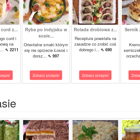
curd z...
Ryba po indyjsku w
Rolada drobiowa z...
Sernik 
sosie...
go curd i
Receptura powstała na
nową na
zasadzie co zrobić coś
Orientalne smaki którym
Krem
...
⇖ 2211
dobrego i...
⇖ 690
się nie oprzecie.Łosoś i
sernicze
dorsz...
⇖ 997
orzecha
zepis!
Zobacz przepis!
Zobacz przepis!
Zoba
asie