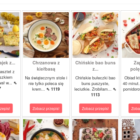
ajek z...
Chrzanowa z
Chińskie bao buns
Za
kiełbasą
z...
polę
asztet z
oszkiem
Na świątecznym stole i
Chińskie bułeczki bao
Obiad kt
wał w...
⇖
nie tylko poleca się
buns puszyste,
40 minut.
7
krem...
⇖ 1119
leciutkie. Zrobiłam...
⇖
pomidor
1113
zepis!
Zobacz przepis!
Zobacz przepis!
Zoba