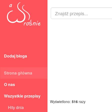
Dodaj bloga
Strona główna
O nas
Wszystkie przepisy
Wyświetlono:
516
razy
Hity dnia