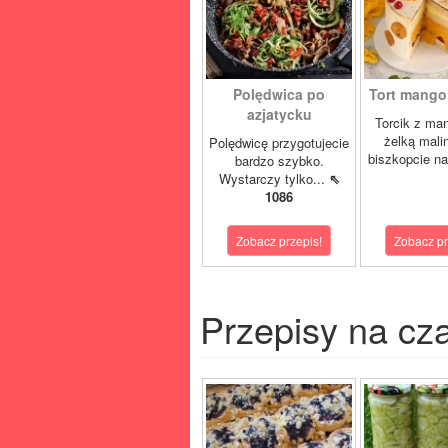
Polędwica po
Tort mango 
azjatycku
Torcik z man
żelką mali
Polędwicę przygotujecie
biszkopcie na
bardzo szybko.
Wystarczy tylko...
⇖
1086
Zobacz przepis!
Zobacz pr
Przepisy na cz