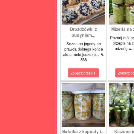
Drożdżówki z
Mizeria na 
budyniem...
Poznaj mój s
przepis na 
Sezon na jagody co
mizerię w.
prawda dobiega końca
ale u mnie jeszcze...
⇖
568
Zobacz przepis!
Zobacz pr
Sałatka z kapusty i...
Kiszone i