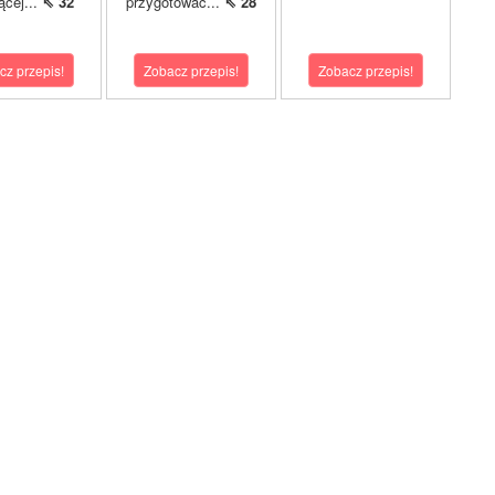
ącej...
⇖ 32
przygotować...
⇖ 28
cz przepis!
Zobacz przepis!
Zobacz przepis!