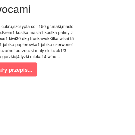
owocami
 cukru,szczypta soli,150 gr.maki,maslo
.Krem1 kostka masla1 kostka palmy z
ce1 kiwi30 dkg truskawekKilka wisni15
 jablko papierowka1 jablko czerwone1
zarnej porzeczki maly sloiczek1/3
gorzkiej4 lyzki mleka14 wino...
ły przepis...