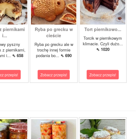
z piernikami
Ryba po grecku w
Tort piernikowo...
i...
cieście
Torcik w piernikowym
klimacie. Czyli dużo...
owy pyszny
Ryba po grecku ale w
⇖ 1020
k z piernikami,
trochę innej formie
mi i...
⇖ 658
podania bo...
⇖ 690
cz przepis!
Zobacz przepis!
Zobacz przepis!