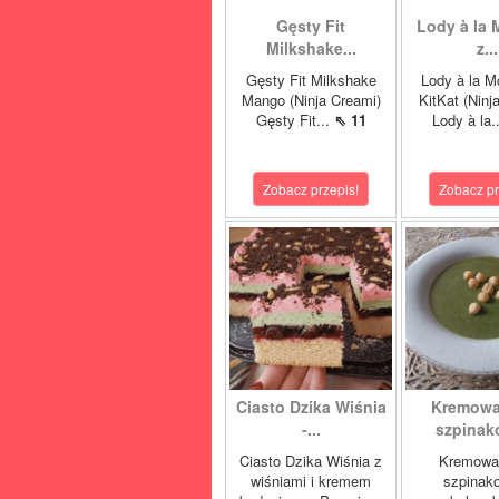
Gęsty Fit
Lody à la 
Milkshake...
z...
Gęsty Fit Milkshake
Lody à la M
Mango (Ninja Creami)
KitKat (Ninj
Gęsty Fit...
⇖ 11
Lody à la.
Zobacz przepis!
Zobacz pr
Ciasto Dzika Wiśnia
Kremowa
-...
szpinako
Ciasto Dzika Wiśnia z
Kremowa
wiśniami i kremem
szpinak