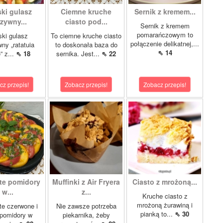
ki gulasz
Ciemne kruche
Sernik z kremem...
zywny...
ciasto pod...
Sernik z kremem
pomarańczowym to
ki gulasz
To ciemne kruche ciasto
połączenie delikatnej,...
ny „ratatuia
to doskonała baza do
⇖ 14
e” z...
⇖ 18
sernika. Jest...
⇖ 22
cz przepis!
Zobacz przepis!
Zobacz przepis!
te pomidory
Muffinki z Air Fryera
Ciasto z mrożoną...
w...
z...
Kruche ciasto z
mrożoną żurawiną i
e czerwone i
Nie zawsze potrzeba
pianką to...
⇖ 30
 pomidory w
piekarnika, żeby