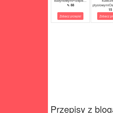
budyniowymPrzepis...
kulecz
⇖ 88
ptysiowymiOst
15
Zobacz przepis!
Zobacz pr
Przepisy z blog