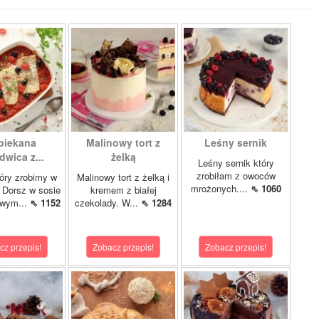
piekana
Malinowy tort z
Leśny sernik
dwica z...
żelką
Leśny sernik który
zrobiłam z owoców
óry zrobimy w
Malinowy tort z żelką i
mrożonych....
⇖ 1060
 Dorsz w sosie
kremem z białej
owym...
⇖ 1152
czekolady. W...
⇖ 1284
cz przepis!
Zobacz przepis!
Zobacz przepis!