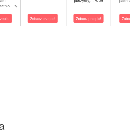
kami
puszysty,...
⇖ 26
pachn
atnio...
⇖
zepis!
Zobacz przepis!
Zobacz przepis!
Zoba
a