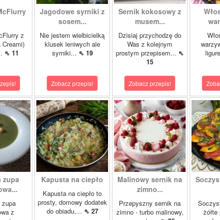
McFlurry
Jagodowe syrniki z
Sernik kokosowy z
Włos
sosem...
musem...
war
cFlurry z
Nie jestem wielbicielką
Dzisiaj przychodzę do
Włos
a Creami)
klusek leniwych ale
Was z kolejnym
warzyw
..
⇖ 11
syrniki...
⇖ 19
prostym przepisem...
⇖
ligur
15
zepis!
Zobacz przepis!
Zobacz przepis!
Zoba
 zupa
Kapusta na ciepło
Malinowy sernik na
Soczys
wa...
zimno...
Kapusta na ciepło to
prosty, domowy dodatek
 zupa
Przepyszny sernik na
Soczyst
do obiadu,...
⇖ 27
owa z
zimno - turbo malinowy,
żółte