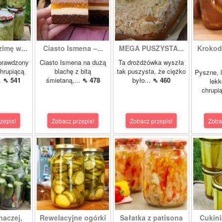
zimę w...
Ciasto Ismena –...
MEGA PUSZYSTA...
Krokody
prawdzony
Ciasto Ismena na dużą
Ta drożdżówka wyszła
chrupiącą
blachę z bitą
tak puszysta, że ciężko
Pyszne, l
..
⇖ 541
śmietaną,...
⇖ 478
było...
⇖ 460
lekk
chrupią
zepis!
Zobacz przepis!
Zobacz przepis!
Zoba
naczej,
Rewelacyjne ogórki
Sałatka z patisona
Cukini