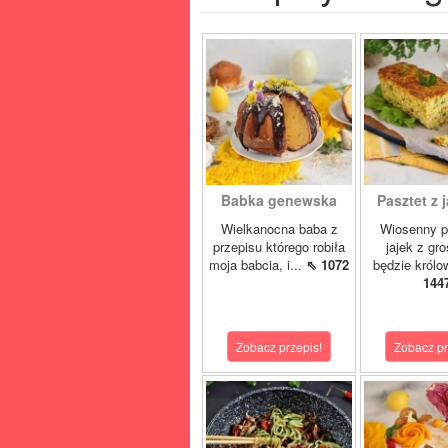
Babka genewska
Pasztet z j
Wielkanocna baba z
Wiosenny p
przepisu którego robiła
jajek z gr
moja babcia, i...
⇖ 1072
będzie królo
144
Zobacz przepis!
Zobacz pr